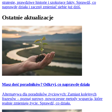
strategie, prawdziwe historie i szokujące fakty. Sprawdź, co
naprawdę działa i zacznij zmieniać siebie już dziś.
Ostatnie aktualizacje
Masz dość poradników? Odkryj, co naprawdę działa
Alternatywa dla poradników życiowych: Zamiast kolejnych
frazesów – poznaj surowe, nowoczesne metody wsparcia, które
realnie zmieniają życie. Sprawdź, co działa.