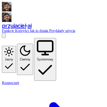
przyjaciel
ai
Funkcje
Korzyści
Jak to działa
Przykłady użycia
Jasny
Ciemny
Systemowy
Rozpocznij