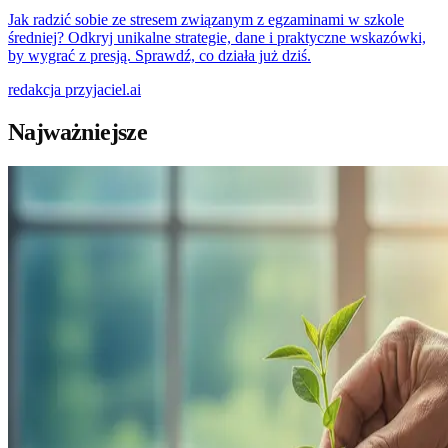
Jak radzić sobie ze stresem związanym z egzaminami w szkole
średniej? Odkryj unikalne strategie, dane i praktyczne wskazówki,
by wygrać z presją. Sprawdź, co działa już dziś.
redakcja
przyjaciel.ai
Najważniejsze