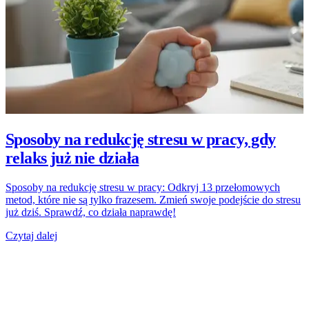
Sposoby na redukcję stresu w pracy, gdy
relaks już nie działa
Sposoby na redukcję stresu w pracy: Odkryj 13 przełomowych
metod, które nie są tylko frazesem. Zmień swoje podejście do stresu
już dziś. Sprawdź, co działa naprawdę!
Czytaj dalej