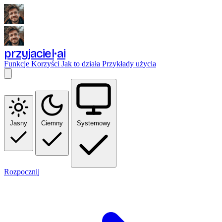
przyjaciel
ai
Funkcje
Korzyści
Jak to działa
Przykłady użycia
Jasny
Ciemny
Systemowy
Rozpocznij