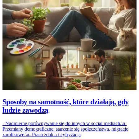
Sposoby na samotność, które działają, gdy
ludzie zawodzą
- Nadmierne porównywanie się do innych w social mediach.\n-
Przemiany demograficzne: starzenie się społeczeństwa, migracje
zarobkowe.\n- Praca zdalna i cyfryzacja