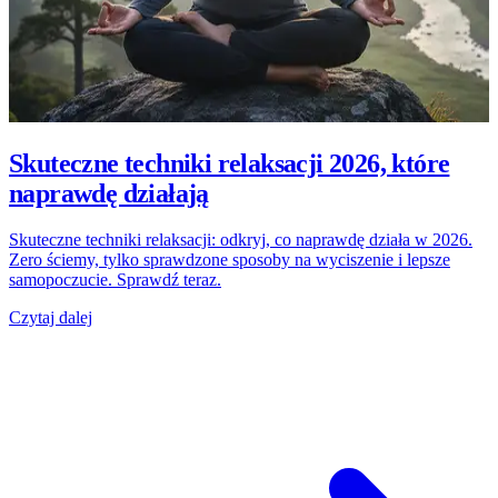
Skuteczne techniki relaksacji 2026, które
naprawdę działają
Skuteczne techniki relaksacji: odkryj, co naprawdę działa w 2026.
Zero ściemy, tylko sprawdzone sposoby na wyciszenie i lepsze
samopoczucie. Sprawdź teraz.
Czytaj dalej