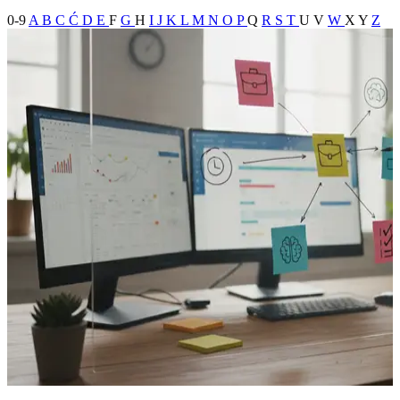
0-9
A
B
C
Ć
D
E
F
G
H
I
J
K
L
M
N
O
P
Q
R
S
T
U
V
W
X
Y
Z