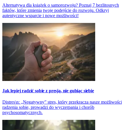
Alternatywa dla książek o samorozwoju? Poznaj 7 bezlitosnych
faktów, które zmienią twoje podejście do rozwoju. Odkryj
autentyczne wsparcie i nowe możliwości!
Jak lepiej radzić sobie z presją, nie gubiąc siebie
Distres\n: „Negatywny” stres, który przekracza nasze możliwości
radzenia sobie, prowadzi do wyczerpania i chorób
psychosomatycznych.