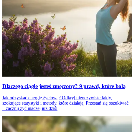
Dlaczego ciągle jesteś zmęczony? 9 prawd, które bolą
Jak odzyskać energię życiową? Odkryj nieoczywiste fakty,
szokujące statystyki i metody, które działają. Przestań się oszukiwać
– zacznij żyć inaczej już dziś!