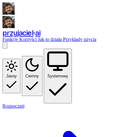
przyjaciel
ai
Funkcje
Korzyści
Jak to działa
Przykłady użycia
Jasny
Ciemny
Systemowy
Rozpocznij