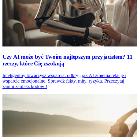
Czy AI może być Twoim najlepszym przyjacielem? 11
rzeczy, które Cię zszokują
Inteligentny towarzysz wsparcia: odkryj, jak AI zmienia relacje i
wsparcie emocjonalne. Sprawdź fakty, mity, ryzyka. Przeczytaj
zanim zaufasz kodowi!