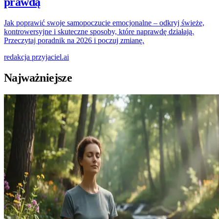
prawdą
Jak poprawić swoje samopoczucie emocjonalne – odkryj świeże,
kontrowersyjne i skuteczne sposoby, które naprawdę działają.
Przeczytaj poradnik na 2026 i poczuj zmianę.
redakcja
przyjaciel.ai
Najważniejsze