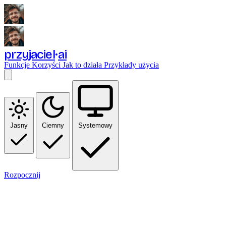
przyjaciel
ai
Funkcje
Korzyści
Jak to działa
Przykłady użycia
Jasny
Ciemny
Systemowy
Rozpocznij