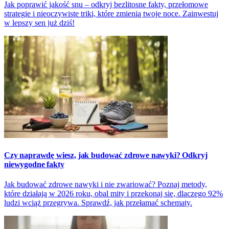
Jak poprawić jakość snu – odkryj bezlitosne fakty, przełomowe
strategie i nieoczywiste triki, które zmienią twoje noce. Zainwestuj
w lepszy sen już dziś!
Czy naprawdę wiesz, jak budować zdrowe nawyki? Odkryj
niewygodne fakty
Jak budować zdrowe nawyki i nie zwariować? Poznaj metody,
które działają w 2026 roku, obal mity i przekonaj się, dlaczego 92%
ludzi wciąż przegrywa. Sprawdź, jak przełamać schematy.