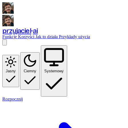
przyjaciel
ai
Funkcje
Korzyści
Jak to działa
Przykłady użycia
Jasny
Ciemny
Systemowy
Rozpocznij