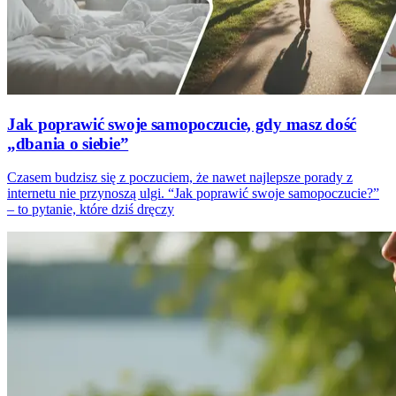
Jak poprawić swoje samopoczucie, gdy masz dość
„dbania o siebie”
Czasem budzisz się z poczuciem, że nawet najlepsze porady z
internetu nie przynoszą ulgi. “Jak poprawić swoje samopoczucie?”
– to pytanie, które dziś dręczy