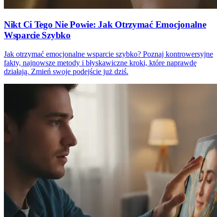
Nikt Ci Tego Nie Powie: Jak Otrzymać Emocjonalne
Wsparcie Szybko
Jak otrzymać emocjonalne wsparcie szybko? Poznaj kontrowersyjne
fakty, najnowsze metody i błyskawiczne kroki, które naprawdę
działają. Zmień swoje podejście już dziś.