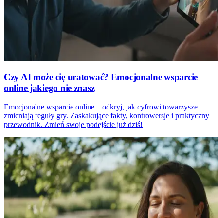
Czy AI może cię uratować? Emocjonalne wsparcie
online jakiego nie znasz
Emocjonalne wsparcie online – odkryj, jak cyfrowi towarzysze
zmieniają reguły gry. Zaskakujące fakty, kontrowersje i praktyczny
przewodnik. Zmień swoje podejście już dziś!