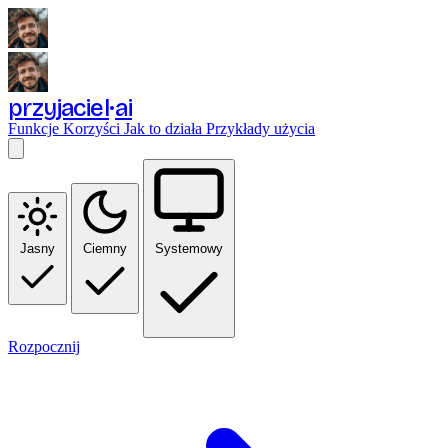
przyjaciel
ai
Funkcje
Korzyści
Jak to działa
Przykłady użycia
Jasny
Ciemny
Systemowy
Rozpocznij