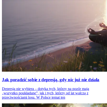
Jak poradzić sobie z depresją, gdy nic już nie działa
Depresja nie wybiera – dotyka tych, którzy na pozór mają
„wszystko poukładane”, jak i tych, którzy od lat walczą z
przeciwnościami losu. W Polsce temat ten