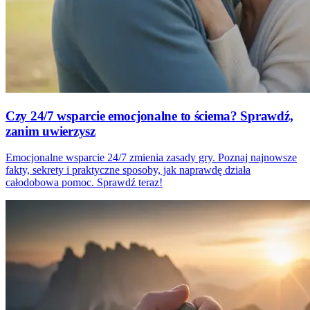
Czy 24/7 wsparcie emocjonalne to ściema? Sprawdź,
zanim uwierzysz
Emocjonalne wsparcie 24/7 zmienia zasady gry. Poznaj najnowsze
fakty, sekrety i praktyczne sposoby, jak naprawdę działa
całodobowa pomoc. Sprawdź teraz!