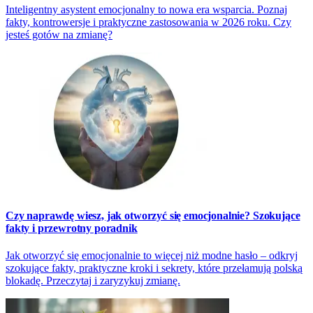
Inteligentny asystent emocjonalny to nowa era wsparcia. Poznaj
fakty, kontrowersje i praktyczne zastosowania w 2026 roku. Czy
jesteś gotów na zmianę?
Czy naprawdę wiesz, jak otworzyć się emocjonalnie? Szokujące
fakty i przewrotny poradnik
Jak otworzyć się emocjonalnie to więcej niż modne hasło – odkryj
szokujące fakty, praktyczne kroki i sekrety, które przełamują polską
blokadę. Przeczytaj i zaryzykuj zmianę.