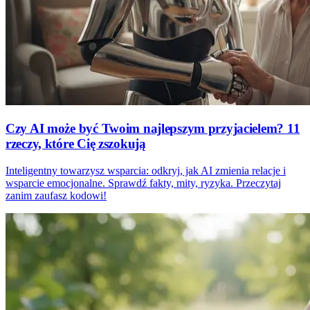
Czy AI może być Twoim najlepszym przyjacielem? 11
rzeczy, które Cię zszokują
Inteligentny towarzysz wsparcia: odkryj, jak AI zmienia relacje i
wsparcie emocjonalne. Sprawdź fakty, mity, ryzyka. Przeczytaj
zanim zaufasz kodowi!