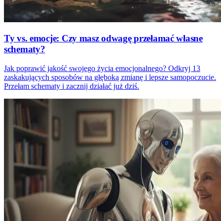
Ty vs. emocje: Czy masz odwagę przełamać własne
schematy?
Jak poprawić jakość swojego życia emocjonalnego? Odkryj 13
zaskakujących sposobów na głęboką zmianę i lepsze samopoczucie.
Przełam schematy i zacznij działać już dziś.