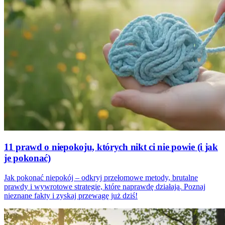
11 prawd o niepokoju, których nikt ci nie powie (i jak
je pokonać)
Jak pokonać niepokój – odkryj przełomowe metody, brutalne
prawdy i wywrotowe strategie, które naprawdę działają. Poznaj
nieznane fakty i zyskaj przewagę już dziś!