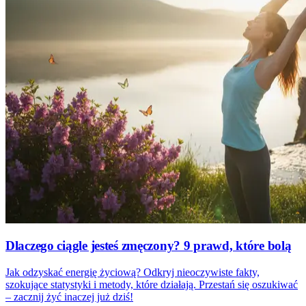
Dlaczego ciągle jesteś zmęczony? 9 prawd, które bolą
Jak odzyskać energię życiową? Odkryj nieoczywiste fakty,
szokujące statystyki i metody, które działają. Przestań się oszukiwać
– zacznij żyć inaczej już dziś!