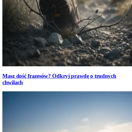
Masz dość frazesów? Odkryj prawdę o trudnych
chwilach