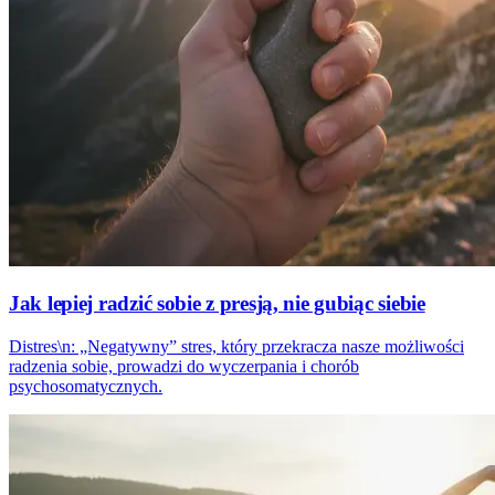
Jak lepiej radzić sobie z presją, nie gubiąc siebie
Distres\n: „Negatywny” stres, który przekracza nasze możliwości
radzenia sobie, prowadzi do wyczerpania i chorób
psychosomatycznych.