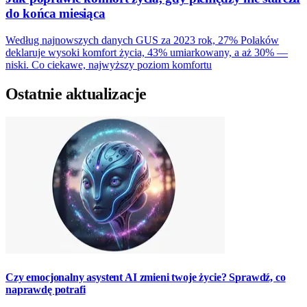
do końca miesiąca
Według najnowszych danych GUS za 2023 rok, 27% Polaków
deklaruje wysoki komfort życia, 43% umiarkowany, a aż 30% —
niski. Co ciekawe, najwyższy poziom komfortu
Ostatnie aktualizacje
Czy emocjonalny asystent AI zmieni twoje życie? Sprawdź, co
naprawdę potrafi