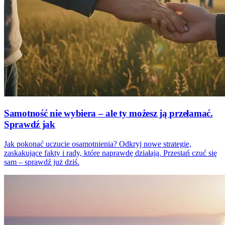
Samotność nie wybiera – ale ty możesz ją przełamać.
Sprawdź jak
Jak pokonać uczucie osamotnienia? Odkryj nowe strategie,
zaskakujące fakty i rady, które naprawdę działają. Przestań czuć się
sam – sprawdź już dziś.