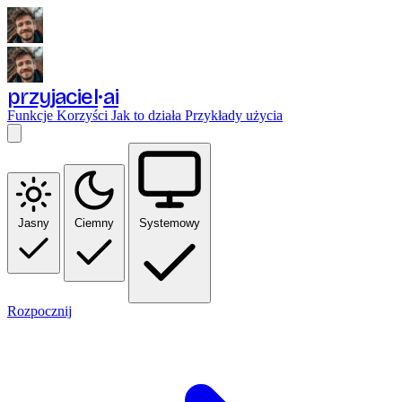
przyjaciel
ai
Funkcje
Korzyści
Jak to działa
Przykłady użycia
Jasny
Ciemny
Systemowy
Rozpocznij