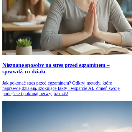
Nieznane sposoby na stres przed egzaminem –
sprawdź, co działa
Jak pokonać stres przed egzaminem? Odkryj metody, które
naprawdę działają, szokujące fakty i wsparcie AI. Zmień swoje
podejście i pokonaj nerwy już dziś!