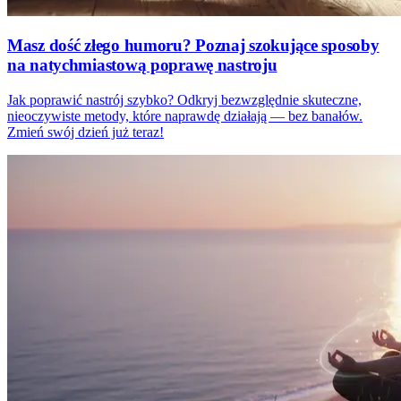
Masz dość złego humoru? Poznaj szokujące sposoby
na natychmiastową poprawę nastroju
Jak poprawić nastrój szybko? Odkryj bezwzględnie skuteczne,
nieoczywiste metody, które naprawdę działają — bez banałów.
Zmień swój dzień już teraz!