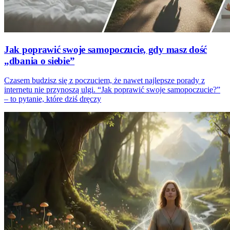
Jak poprawić swoje samopoczucie, gdy masz dość
„dbania o siebie”
Czasem budzisz się z poczuciem, że nawet najlepsze porady z
internetu nie przynoszą ulgi. “Jak poprawić swoje samopoczucie?”
– to pytanie, które dziś dręczy