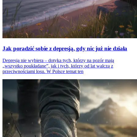
Jak poradzić sobie z depresją, gdy nic już nie działa
Depresja nie wybiera – dotyka tych, którzy na pozór mają
„wszystko poukładane”, jak i tych, którzy od lat walczą z
przeciwnościami losu. W Polsce temat ten