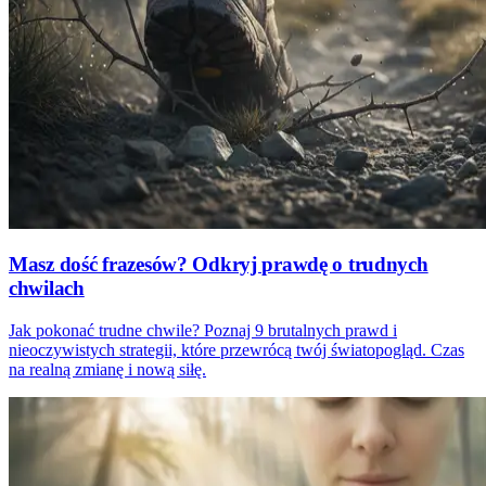
Masz dość frazesów? Odkryj prawdę o trudnych
chwilach
Jak pokonać trudne chwile? Poznaj 9 brutalnych prawd i
nieoczywistych strategii, które przewrócą twój światopogląd. Czas
na realną zmianę i nową siłę.