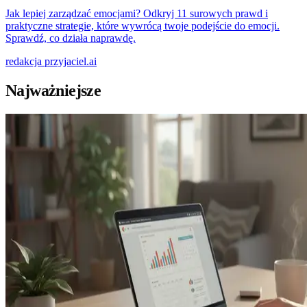
Jak lepiej zarządzać emocjami? Odkryj 11 surowych prawd i
praktyczne strategie, które wywrócą twoje podejście do emocji.
Sprawdź, co działa naprawdę.
redakcja
przyjaciel.ai
Najważniejsze