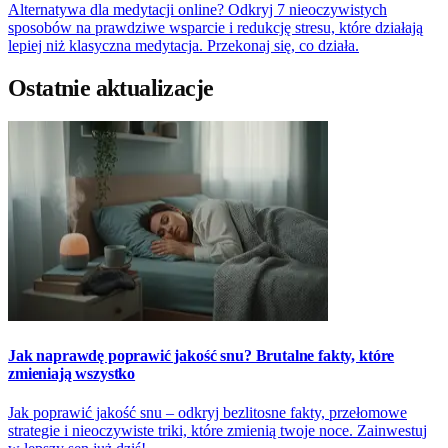
Alternatywa dla medytacji online? Odkryj 7 nieoczywistych
sposobów na prawdziwe wsparcie i redukcję stresu, które działają
lepiej niż klasyczna medytacja. Przekonaj się, co działa.
Ostatnie aktualizacje
Jak naprawdę poprawić jakość snu? Brutalne fakty, które
zmieniają wszystko
Jak poprawić jakość snu – odkryj bezlitosne fakty, przełomowe
strategie i nieoczywiste triki, które zmienią twoje noce. Zainwestuj