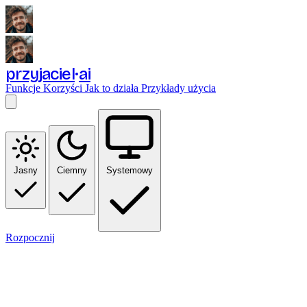
przyjaciel
ai
Funkcje
Korzyści
Jak to działa
Przykłady użycia
Jasny
Ciemny
Systemowy
Rozpocznij