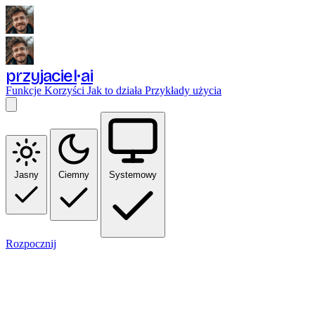
przyjaciel
ai
Funkcje
Korzyści
Jak to działa
Przykłady użycia
Jasny
Ciemny
Systemowy
Rozpocznij