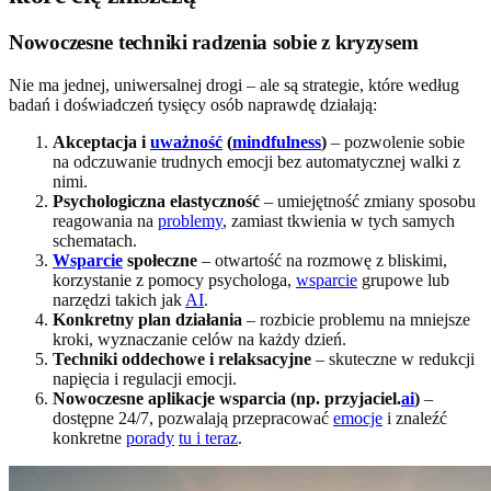
Nowoczesne techniki radzenia sobie z kryzysem
Nie ma jednej, uniwersalnej drogi – ale są strategie, które według
badań i doświadczeń tysięcy osób naprawdę działają:
Akceptacja i
uważność
(
mindfulness
)
– pozwolenie sobie
na odczuwanie trudnych emocji bez automatycznej walki z
nimi.
Psychologiczna elastyczność
– umiejętność zmiany sposobu
reagowania na
problemy
, zamiast tkwienia w tych samych
schematach.
Wsparcie
społeczne
– otwartość na rozmowę z bliskimi,
korzystanie z pomocy psychologa,
wsparcie
grupowe lub
narzędzi takich jak
AI
.
Konkretny plan działania
– rozbicie problemu na mniejsze
kroki, wyznaczanie celów na każdy dzień.
Techniki oddechowe i relaksacyjne
– skuteczne w redukcji
napięcia i regulacji emocji.
Nowoczesne aplikacje wsparcia (np. przyjaciel.
ai
)
–
dostępne 24/7, pozwalają przepracować
emocje
i znaleźć
konkretne
porady
tu i teraz
.