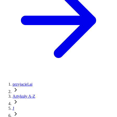
przyjaciel.ai
Artykuły A-Z
J