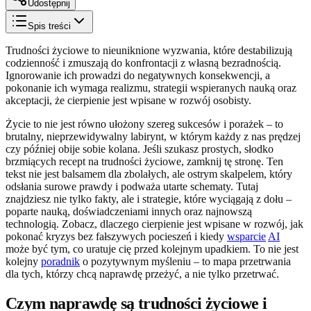
Udostępnij
Spis treści
Trudności życiowe to nieuniknione wyzwania, które destabilizują
codzienność i zmuszają do konfrontacji z własną bezradnością.
Ignorowanie ich prowadzi do negatywnych konsekwencji, a
pokonanie ich wymaga realizmu, strategii wspieranych nauką oraz
akceptacji, że cierpienie jest wpisane w rozwój osobisty.
Życie to nie jest równo ułożony szereg sukcesów i porażek – to
brutalny, nieprzewidywalny labirynt, w którym każdy z nas prędzej
czy później obije sobie kolana. Jeśli szukasz prostych, słodko
brzmiących recept na trudności życiowe, zamknij tę stronę. Ten
tekst nie jest balsamem dla zbolałych, ale ostrym skalpelem, który
odsłania surowe prawdy i podważa utarte schematy. Tutaj
znajdziesz nie tylko fakty, ale i strategie, które wyciągają z dołu –
poparte nauką, doświadczeniami innych oraz najnowszą
technologią. Zobacz, dlaczego cierpienie jest wpisane w rozwój, jak
pokonać kryzys bez fałszywych pocieszeń i kiedy
wsparcie
AI
może być tym, co uratuje cię przed kolejnym upadkiem. To nie jest
kolejny
poradnik
o pozytywnym myśleniu – to mapa przetrwania
dla tych, którzy chcą naprawdę przeżyć, a nie tylko przetrwać.
Czym naprawdę są trudności życiowe i