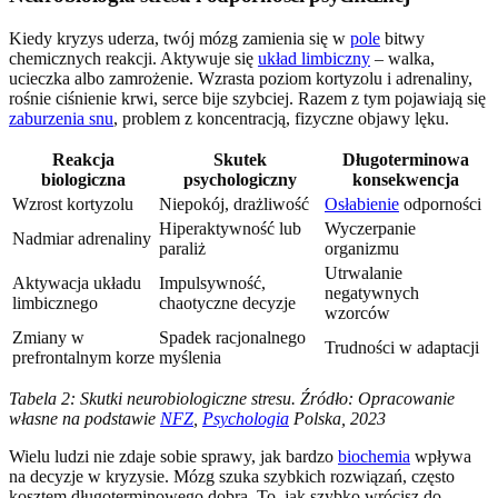
Kiedy kryzys uderza, twój mózg zamienia się w
pole
bitwy
chemicznych reakcji. Aktywuje się
układ limbiczny
– walka,
ucieczka albo zamrożenie. Wzrasta poziom kortyzolu i adrenaliny,
rośnie ciśnienie krwi, serce bije szybciej. Razem z tym pojawiają się
zaburzenia snu
, problem z koncentracją, fizyczne objawy lęku.
Reakcja
Skutek
Długoterminowa
biologiczna
psychologiczny
konsekwencja
Wzrost kortyzolu
Niepokój, drażliwość
Osłabienie
odporności
Hiperaktywność lub
Wyczerpanie
Nadmiar adrenaliny
paraliż
organizmu
Utrwalanie
Aktywacja układu
Impulsywność,
negatywnych
limbicznego
chaotyczne decyzje
wzorców
Zmiany w
Spadek racjonalnego
Trudności w adaptacji
prefrontalnym korze
myślenia
Tabela 2: Skutki neurobiologiczne stresu. Źródło: Opracowanie
własne na podstawie
NFZ
,
Psychologia
Polska, 2023
Wielu ludzi nie zdaje sobie sprawy, jak bardzo
biochemia
wpływa
na decyzje w kryzysie. Mózg szuka szybkich rozwiązań, często
kosztem długoterminowego dobra. To, jak szybko wrócisz do