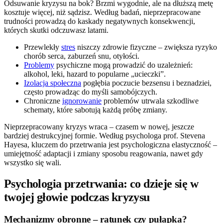
Odsuwanie kryzysu na bok? Brzmi wygodnie, ale na dłuższą metę
kosztuje więcej, niż sądzisz. Według badań, nieprzepracowane
trudności prowadzą do kaskady negatywnych konsekwencji,
których skutki odczuwasz latami.
Przewlekły
stres
niszczy zdrowie fizyczne – zwiększa ryzyko
chorób serca, zaburzeń snu, otyłości.
Problemy
psychiczne mogą prowadzić do uzależnień:
alkohol, leki, hazard to popularne „ucieczki”.
Izolacja społeczna
pogłębia poczucie bezsensu i beznadziei,
często prowadząc do myśli samobójczych.
Chroniczne
ignorowanie
problemów utrwala szkodliwe
schematy, które sabotują każdą próbę zmiany.
Nieprzepracowany kryzys wraca – czasem w nowej, jeszcze
bardziej destrukcyjnej formie. Według psychologa prof. Stevena
Hayesa, kluczem do przetrwania jest psychologiczna elastyczność –
umiejętność adaptacji i zmiany sposobu reagowania, nawet gdy
wszystko się wali.
Psychologia przetrwania: co dzieje się w
twojej głowie podczas kryzysu
Mechanizmy obronne – ratunek czy pułapka?