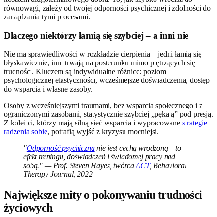
równowagi, zależy od twojej odporności psychicznej i zdolności do
zarządzania tymi procesami.
Dlaczego niektórzy łamią się szybciej – a inni nie
Nie ma sprawiedliwości w rozkładzie cierpienia – jedni łamią się
błyskawicznie, inni trwają na posterunku mimo piętrzących się
trudności. Kluczem są indywidualne różnice: poziom
psychologicznej elastyczności, wcześniejsze doświadczenia, dostęp
do wsparcia i własne zasoby.
Osoby z wcześniejszymi traumami, bez wsparcia społecznego i z
ograniczonymi zasobami, statystycznie szybciej „pękają” pod presją.
Z kolei ci, którzy mają silną sieć wsparcia i wypracowane
strategie
radzenia sobie
, potrafią wyjść z kryzysu mocniejsi.
"
Odporność psychiczna
nie jest cechą wrodzoną – to
efekt treningu, doświadczeń i świadomej pracy nad
sobą." — Prof. Steven Hayes, twórca
ACT
, Behavioral
Therapy Journal, 2022
Największe mity o pokonywaniu trudności
życiowych