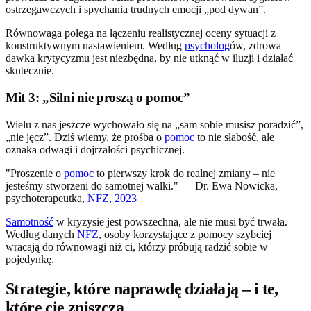
ostrzegawczych i spychania trudnych emocji „pod dywan”.
Równowaga polega na łączeniu realistycznej oceny sytuacji z
konstruktywnym nastawieniem. Według
psycholog
ów, zdrowa
dawka krytycyzmu jest niezbędna, by nie utknąć w iluzji i działać
skutecznie.
Mit 3: „Silni nie proszą o pomoc”
Wielu z nas jeszcze wychowało się na „sam sobie musisz poradzić”,
„nie jęcz”. Dziś wiemy, że prośba o
pomoc
to nie słabość, ale
oznaka odwagi i dojrzałości psychicznej.
"Proszenie o
pomoc
to pierwszy krok do realnej zmiany – nie
jesteśmy stworzeni do samotnej walki." — Dr. Ewa Nowicka,
psychoterapeutka,
NFZ, 2023
Samotność
w kryzysie jest powszechna, ale nie musi być trwała.
Według danych
NFZ
, osoby korzystające z pomocy szybciej
wracają do równowagi niż ci, którzy próbują radzić sobie w
pojedynkę.
Strategie, które naprawdę działają – i te,
które cię zniszczą