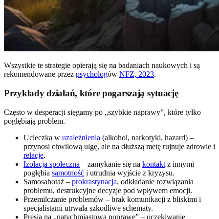
Wszystkie te strategie opierają się na badaniach naukowych i są
rekomendowane przez
psycholog
ów
NFZ, 2023
.
Przykłady działań, które pogarszają sytuację
Często w desperacji sięgamy po „szybkie naprawy”, które tylko
pogłębiają problem.
Ucieczka w
uzależnienia
(alkohol, narkotyki, hazard) –
przynosi chwilową ulgę, ale na dłuższą metę rujnuje zdrowie i
relacje
.
Izolacja społeczna
– zamykanie się na
kontakt
z innymi
pogłębia
samotność
i utrudnia wyjście z kryzysu.
Samosabotaż –
prokrastynacja
, odkładanie rozwiązania
problemu, destrukcyjne decyzje pod wpływem emocji.
Przemilczanie problemów – brak komunikacji z bliskimi i
specjalistami utrwala szkodliwe schematy.
Presja na „natychmiastową poprawę” – oczekiwanie