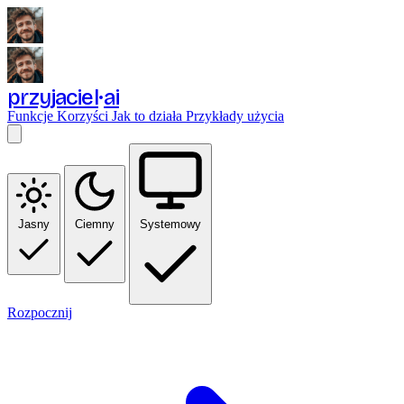
przyjaciel
ai
Funkcje
Korzyści
Jak to działa
Przykłady użycia
Jasny
Ciemny
Systemowy
Rozpocznij