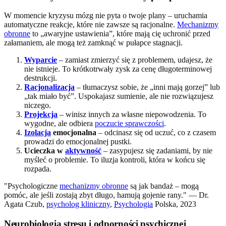
W momencie kryzysu mózg nie pyta o twoje plany – uruchamia
automatyczne reakcje, które nie zawsze są racjonalne.
Mechanizmy
obronne
to „awaryjne ustawienia”, które mają cię uchronić przed
załamaniem, ale mogą też zamknąć w pułapce stagnacji.
Wyparcie
– zamiast zmierzyć się z problemem, udajesz, że
nie istnieje. To krótkotrwały zysk za cenę długoterminowej
destrukcji.
Racjonalizacja
– tłumaczysz sobie, że „inni mają gorzej” lub
„tak miało być”. Uspokajasz sumienie, ale nie rozwiązujesz
niczego.
Projekcja
– winisz innych za własne niepowodzenia. To
wygodne, ale odbiera
poczucie sprawczości
.
Izolacja
emocjonalna
– odcinasz się od uczuć, co z czasem
prowadzi do emocjonalnej pustki.
Ucieczka w
aktywność
– zasypujesz się zadaniami, by nie
myśleć o problemie. To iluzja kontroli, która w końcu się
rozpada.
"Psychologiczne
mechanizmy obronne
są jak bandaż – mogą
pomóc, ale jeśli zostają zbyt długo, hamują gojenie rany." — Dr.
Agata Czub,
psycholog kliniczny
,
Psychologia
Polska, 2023
Neurobiologia stresu i odporności psychicznej