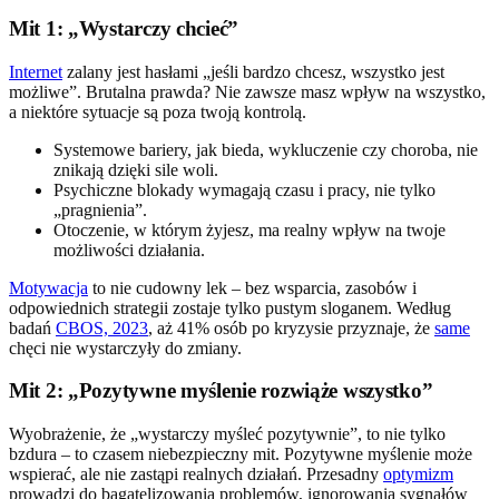
Mit 1: „Wystarczy chcieć”
Internet
zalany jest hasłami „jeśli bardzo chcesz, wszystko jest
możliwe”. Brutalna prawda? Nie zawsze masz wpływ na wszystko,
a niektóre sytuacje są poza twoją kontrolą.
Systemowe bariery, jak bieda, wykluczenie czy choroba, nie
znikają dzięki sile woli.
Psychiczne blokady wymagają czasu i pracy, nie tylko
„pragnienia”.
Otoczenie, w którym żyjesz, ma realny wpływ na twoje
możliwości działania.
Motywacja
to nie cudowny lek – bez wsparcia, zasobów i
odpowiednich strategii zostaje tylko pustym sloganem. Według
badań
CBOS, 2023
, aż 41% osób po kryzysie przyznaje, że
same
chęci nie wystarczyły do zmiany.
Mit 2: „Pozytywne myślenie rozwiąże wszystko”
Wyobrażenie, że „wystarczy myśleć pozytywnie”, to nie tylko
bzdura – to czasem niebezpieczny mit. Pozytywne myślenie może
wspierać, ale nie zastąpi realnych działań. Przesadny
optymizm
prowadzi do bagatelizowania problemów, ignorowania sygnałów