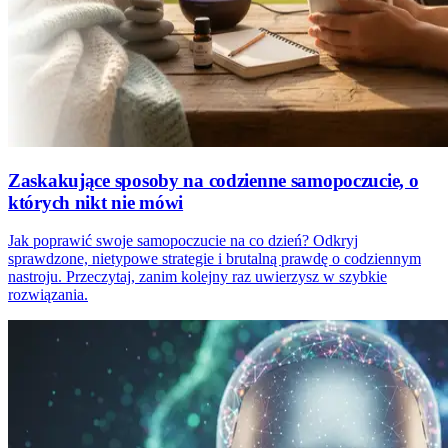
Zaskakujące sposoby na codzienne samopoczucie, o
których nikt nie mówi
Jak poprawić swoje samopoczucie na co dzień? Odkryj
sprawdzone, nietypowe strategie i brutalną prawdę o codziennym
nastroju. Przeczytaj, zanim kolejny raz uwierzysz w szybkie
rozwiązania.