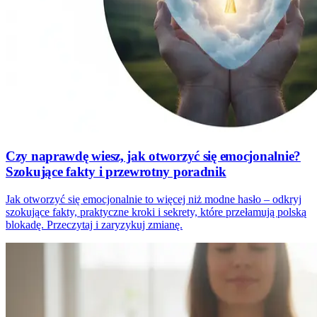
Czy naprawdę wiesz, jak otworzyć się emocjonalnie?
Szokujące fakty i przewrotny poradnik
Jak otworzyć się emocjonalnie to więcej niż modne hasło – odkryj
szokujące fakty, praktyczne kroki i sekrety, które przełamują polską
blokadę. Przeczytaj i zaryzykuj zmianę.