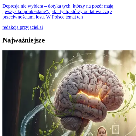
Depresja nie wybiera – dotyka tych, którzy na pozór mają
„wszystko poukładane”, jak i tych, którzy od lat walczą z
przeciwnościami losu. W Polsce temat ten
redakcja
przyjaciel.ai
Najważniejsze