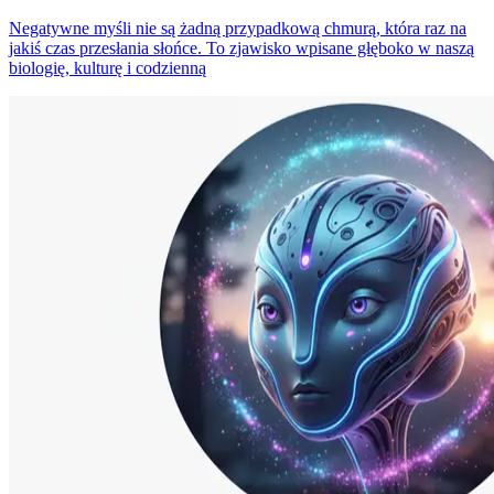
Negatywne myśli nie są żadną przypadkową chmurą, która raz na
jakiś czas przesłania słońce. To zjawisko wpisane głęboko w naszą
biologię, kulturę i codzienną