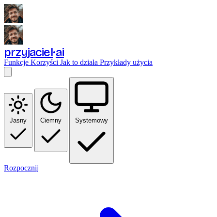
przyjaciel
ai
Funkcje
Korzyści
Jak to działa
Przykłady użycia
Jasny
Ciemny
Systemowy
Rozpocznij