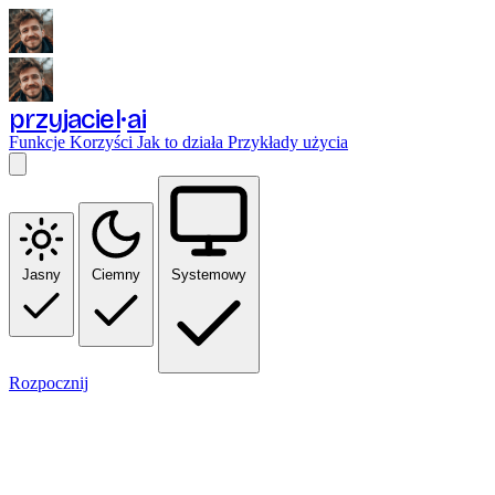
przyjaciel
ai
Funkcje
Korzyści
Jak to działa
Przykłady użycia
Jasny
Ciemny
Systemowy
Rozpocznij