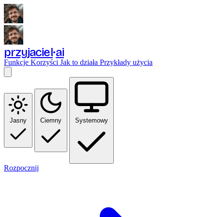
przyjaciel
ai
Funkcje
Korzyści
Jak to działa
Przykłady użycia
Jasny
Ciemny
Systemowy
Rozpocznij