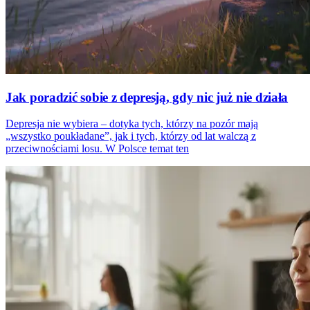
Jak poradzić sobie z depresją, gdy nic już nie działa
Depresja nie wybiera – dotyka tych, którzy na pozór mają
„wszystko poukładane”, jak i tych, którzy od lat walczą z
przeciwnościami losu. W Polsce temat ten