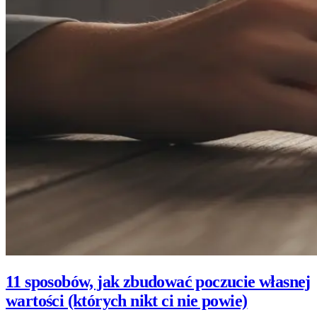
11 sposobów, jak zbudować poczucie własnej
wartości (których nikt ci nie powie)