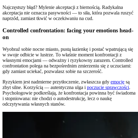
Najczęstszy błąd? Mylenie akceptacji z biernością. Radykalna
akceptacja nie oznacza pasywności — to siła, która pozwala ruszyć
naprzód, zamiast tkwić w oczekiwaniu na cud.
Controlled confrontation: facing your emotions head-
on
Wyobraź sobie nocne miasto, pustą łazienkę i postać wpatrującą się
w swoje odbicie w lustrze. To właśnie moment konfrontacji z
własnymi emocjami — odważny i ryzykowny zarazem. Controlled
confrontation polega na bezpośrednim zmierzeniu się z uczuciami:
gdy zamiast uciekać, pozwalasz sobie na szczerość.
Ryzykiem jest nadmierne przytłoczenie, zwłaszcza gdy
emocje
są
zbyt silne. Korzyścią — autentyczna ulga i
poczucie sprawczości
.
Psychologowie podkreślają, że konfrontacja powinna być świadoma
i stopniowana: nie chodzi o autodestrukcję, lecz o naukę
odczytywania własnych stanów.