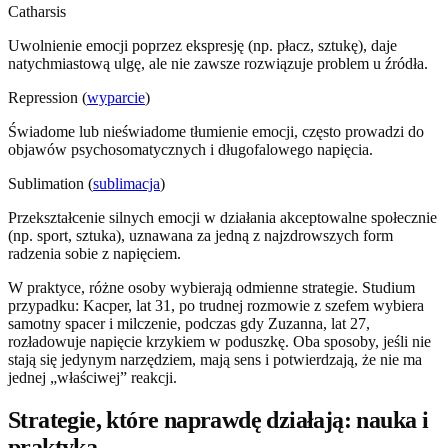
Catharsis
Uwolnienie emocji poprzez ekspresję (np. płacz, sztukę), daje
natychmiastową ulgę, ale nie zawsze rozwiązuje problem u źródła.
Repression (
wyparcie
)
Świadome lub nieświadome tłumienie emocji, często prowadzi do
objawów psychosomatycznych i długofalowego napięcia.
Sublimation (
sublimacja
)
Przekształcenie silnych emocji w działania akceptowalne społecznie
(np. sport, sztuka), uznawana za jedną z najzdrowszych form
radzenia sobie z napięciem.
W praktyce, różne osoby wybierają odmienne strategie. Studium
przypadku: Kacper, lat 31, po trudnej rozmowie z szefem wybiera
samotny spacer i milczenie, podczas gdy Zuzanna, lat 27,
rozładowuje napięcie krzykiem w poduszkę. Oba sposoby, jeśli nie
stają się jedynym narzędziem, mają sens i potwierdzają, że nie ma
jednej „właściwej” reakcji.
Strategie, które naprawdę działają: nauka i
praktyka