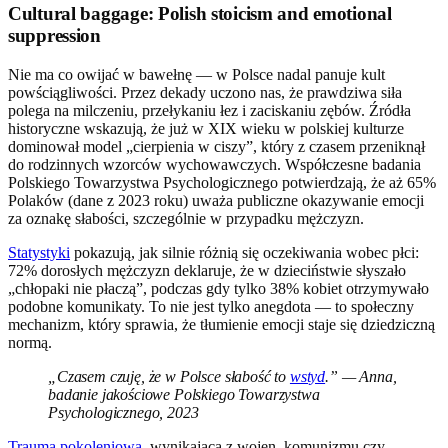
Cultural baggage: Polish stoicism and emotional
suppression
Nie ma co owijać w bawełnę — w Polsce nadal panuje kult
powściągliwości. Przez dekady uczono nas, że prawdziwa siła
polega na milczeniu, przełykaniu łez i zaciskaniu zębów. Źródła
historyczne wskazują, że już w XIX wieku w polskiej kulturze
dominował model „cierpienia w ciszy”, który z czasem przeniknął
do rodzinnych wzorców wychowawczych. Współczesne badania
Polskiego Towarzystwa Psychologicznego potwierdzają, że aż 65%
Polaków (dane z 2023 roku) uważa publiczne okazywanie emocji
za oznakę słabości, szczególnie w przypadku mężczyzn.
Statystyki
pokazują, jak silnie różnią się oczekiwania wobec płci:
72% dorosłych mężczyzn deklaruje, że w dzieciństwie słyszało
„chłopaki nie płaczą”, podczas gdy tylko 38% kobiet otrzymywało
podobne komunikaty. To nie jest tylko anegdota — to społeczny
mechanizm, który sprawia, że tłumienie emocji staje się dziedziczną
normą.
„Czasem czuję, że w Polsce słabość to
wstyd
.” — Anna,
badanie jakościowe Polskiego Towarzystwa
Psychologicznego, 2023
Trauma pokoleniowa
, wynikająca z wojen, komunizmu czy