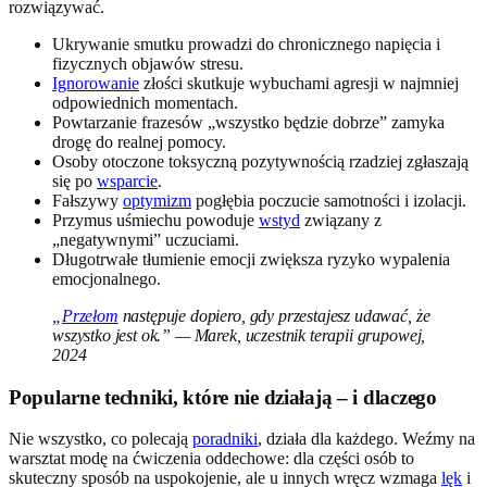
rozwiązywać.
Ukrywanie smutku prowadzi do chronicznego napięcia i
fizycznych objawów stresu.
Ignorowanie
złości skutkuje wybuchami agresji w najmniej
odpowiednich momentach.
Powtarzanie frazesów „wszystko będzie dobrze” zamyka
drogę do realnej pomocy.
Osoby otoczone toksyczną pozytywnością rzadziej zgłaszają
się po
wsparcie
.
Fałszywy
optymizm
pogłębia poczucie samotności i izolacji.
Przymus uśmiechu powoduje
wstyd
związany z
„negatywnymi” uczuciami.
Długotrwałe tłumienie emocji zwiększa ryzyko wypalenia
emocjonalnego.
„
Przełom
następuje dopiero, gdy przestajesz udawać, że
wszystko jest ok.” — Marek, uczestnik terapii grupowej,
2024
Popularne techniki, które nie działają – i dlaczego
Nie wszystko, co polecają
poradniki
, działa dla każdego. Weźmy na
warsztat modę na ćwiczenia oddechowe: dla części osób to
skuteczny sposób na uspokojenie, ale u innych wręcz wzmaga
lęk
i