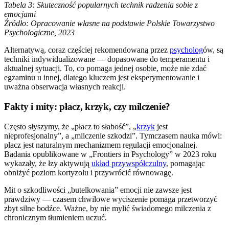
Tabela 3: Skuteczność popularnych technik radzenia sobie z
emocjami
Źródło: Opracowanie własne na podstawie Polskie Towarzystwo
Psychologiczne, 2023
Alternatywą, coraz częściej rekomendowaną przez
psycholog
ów, są
techniki indywidualizowane — dopasowane do temperamentu i
aktualnej sytuacji. To, co pomaga jednej osobie, może nie zdać
egzaminu u innej, dlatego kluczem jest eksperymentowanie i
uważna obserwacja własnych reakcji.
Fakty i mity: płacz, krzyk, czy milczenie?
Często słyszymy, że „płacz to słabość”, „
krzyk
jest
nieprofesjonalny”, a „milczenie szkodzi”. Tymczasem nauka mówi:
płacz jest naturalnym mechanizmem regulacji emocjonalnej.
Badania opublikowane w „Frontiers in Psychology” w 2023 roku
wykazały, że łzy aktywują
układ przywspółczulny
, pomagając
obniżyć poziom kortyzolu i przywrócić równowagę.
Mit o szkodliwości „butelkowania” emocji nie zawsze jest
prawdziwy — czasem chwilowe wyciszenie pomaga przetworzyć
zbyt silne bodźce. Ważne, by nie mylić świadomego milczenia z
chronicznym tłumieniem uczuć.