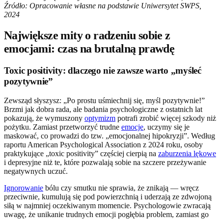
Źródło: Opracowanie własne na podstawie Uniwersytet SWPS,
2024
Największe mity o radzeniu sobie z
emocjami: czas na brutalną prawdę
Toxic positivity: dlaczego nie zawsze warto „myśleć
pozytywnie”
Zewsząd słyszysz: „Po prostu uśmiechnij się, myśl pozytywnie!”
Brzmi jak dobra rada, ale badania psychologiczne z ostatnich lat
pokazują, że wymuszony
optymizm
potrafi zrobić więcej szkody niż
pożytku. Zamiast przetworzyć trudne
emocje
, uczymy się je
maskować, co prowadzi do tzw. „emocjonalnej hipokryzji”. Według
raportu American Psychological Association z 2024 roku, osoby
praktykujące „toxic positivity” częściej cierpią na
zaburzenia lękowe
i depresyjne niż te, które pozwalają sobie na szczere przeżywanie
negatywnych uczuć.
Ignorowanie
bólu czy smutku nie sprawia, że znikają — wręcz
przeciwnie, kumulują się pod powierzchnią i uderzają ze zdwojoną
siłą w najmniej oczekiwanym momencie. Psychologowie zwracają
uwagę, że unikanie trudnych emocji pogłębia problem, zamiast go