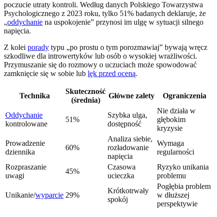
poczucie utraty kontroli. Według danych Polskiego Towarzystwa
Psychologicznego z 2023 roku, tylko 51% badanych deklaruje, że
„
oddychanie
na uspokojenie” przynosi im ulgę w sytuacji silnego
napięcia.
Z kolei
porady
typu „po prostu o tym porozmawiaj” bywają wręcz
szkodliwe dla introwertyków lub osób o wysokiej wrażliwości.
Przymuszanie się do rozmowy o uczuciach może spowodować
zamknięcie się w sobie lub
lęk przed oceną
.
Skuteczność
Technika
Główne zalety
Ograniczenia
(średnia)
Nie działa w
Oddychanie
Szybka ulga,
51%
głębokim
kontrolowane
dostępność
kryzysie
Analiza siebie,
Prowadzenie
Wymaga
60%
rozładowanie
dziennika
regularności
napięcia
Rozpraszanie
Czasowa
Ryzyko unikania
45%
uwagi
ucieczka
problemu
Pogłębia problem
Krótkotrwały
Unikanie/
wyparcie
29%
w dłuższej
spokój
perspektywie