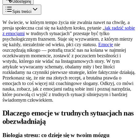
Udostępnij
Spis treści
W świecie, w którym tempo życia nie zwalnia nawet na chwilę, a
presja społeczna czai się na każdym kroku, pytanie „
jak radzić sobie
z emocjami
w trudnych sytuacjach” przestaje być tylko
psychologicznym frazesem. Staje się wyzwaniem, z którym mierzy
się każdy, niezależnie od wieku, płci czy statusu.
Emocje
nie
oszczędzają nikogo — potrafią rzucić nas na kolana w najmniej
oczekiwanym momencie, zostawić z poczuciem bezsilności i
wstydu, którego nie widać na Instagramowych story. W tym
artykule wywracamy schematy, obalamy mity i bez litości
rozkładamy na czynniki pierwsze strategie, które faktycznie działają.
Przekonasz się, że nie ma złotych recept, a brutalna prawda o
emocjach to coś więcej niż coachingowe slogany. Odkryj, co mówi
nauka, zobacz, jak z emocjami radzą sobie inni i poznaj narzędzia,
które pozwolą ci wyjść z trudnych sytuacji silniejszym i bardziej
świadomym człowiekiem.
Dlaczego emocje w trudnych sytuacjach nas
obezwładniają
Biologia stresu: co dzieje się w twoim mózgu