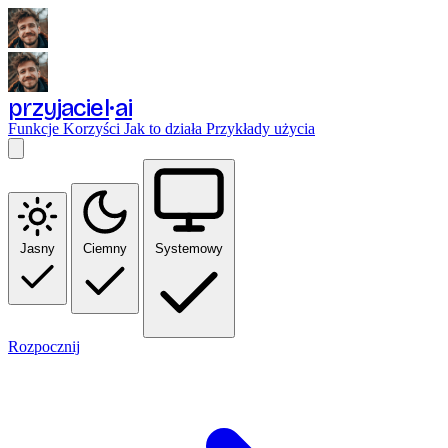
przyjaciel
ai
Funkcje
Korzyści
Jak to działa
Przykłady użycia
Jasny
Ciemny
Systemowy
Rozpocznij