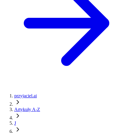
przyjaciel.ai
Artykuły A-Z
J