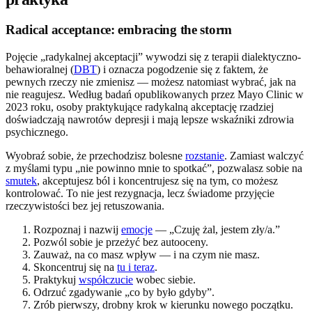
Radical acceptance: embracing the storm
Pojęcie „radykalnej akceptacji” wywodzi się z terapii dialektyczno-
behawioralnej (
DBT
) i oznacza pogodzenie się z faktem, że
pewnych rzeczy nie zmienisz — możesz natomiast wybrać, jak na
nie reagujesz. Według badań opublikowanych przez Mayo Clinic w
2023 roku, osoby praktykujące radykalną akceptację rzadziej
doświadczają nawrotów depresji i mają lepsze wskaźniki zdrowia
psychicznego.
Wyobraź sobie, że przechodzisz bolesne
rozstanie
. Zamiast walczyć
z myślami typu „nie powinno mnie to spotkać”, pozwalasz sobie na
smutek
, akceptujesz ból i koncentrujesz się na tym, co możesz
kontrolować. To nie jest rezygnacja, lecz świadome przyjęcie
rzeczywistości bez jej retuszowania.
Rozpoznaj i nazwij
emocje
— „Czuję żal, jestem zły/a.”
Pozwól sobie je przeżyć bez autooceny.
Zauważ, na co masz wpływ — i na czym nie masz.
Skoncentruj się na
tu i teraz
.
Praktykuj
współczucie
wobec siebie.
Odrzuć zgadywanie „co by było gdyby”.
Zrób pierwszy, drobny krok w kierunku nowego początku.