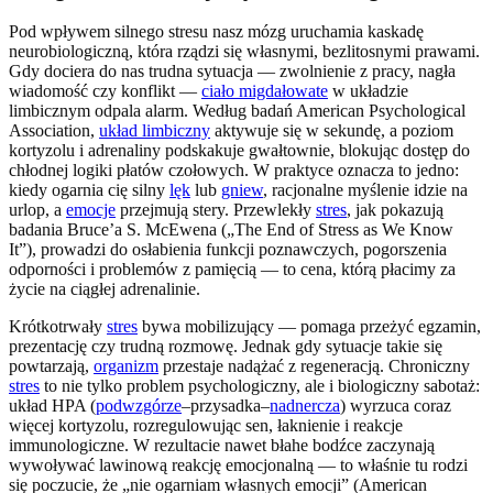
Pod wpływem silnego stresu nasz mózg uruchamia kaskadę
neurobiologiczną, która rządzi się własnymi, bezlitosnymi prawami.
Gdy dociera do nas trudna sytuacja — zwolnienie z pracy, nagła
wiadomość czy konflikt —
ciało migdałowate
w układzie
limbicznym odpala alarm. Według badań American Psychological
Association,
układ limbiczny
aktywuje się w sekundę, a poziom
kortyzolu i adrenaliny podskakuje gwałtownie, blokując dostęp do
chłodnej logiki płatów czołowych. W praktyce oznacza to jedno:
kiedy ogarnia cię silny
lęk
lub
gniew
, racjonalne myślenie idzie na
urlop, a
emocje
przejmują stery. Przewlekły
stres
, jak pokazują
badania Bruce’a S. McEwena („The End of Stress as We Know
It”), prowadzi do osłabienia funkcji poznawczych, pogorszenia
odporności i problemów z pamięcią — to cena, którą płacimy za
życie na ciągłej adrenalinie.
Krótkotrwały
stres
bywa mobilizujący — pomaga przeżyć egzamin,
prezentację czy trudną rozmowę. Jednak gdy sytuacje takie się
powtarzają,
organizm
przestaje nadążać z regeneracją. Chroniczny
stres
to nie tylko problem psychologiczny, ale i biologiczny sabotaż:
układ HPA (
podwzgórze
–przysadka–
nadnercza
) wyrzuca coraz
więcej kortyzolu, rozregulowując sen, łaknienie i reakcje
immunologiczne. W rezultacie nawet błahe bodźce zaczynają
wywoływać lawinową reakcję emocjonalną — to właśnie tu rodzi
się poczucie, że „nie ogarniam własnych emocji” (American