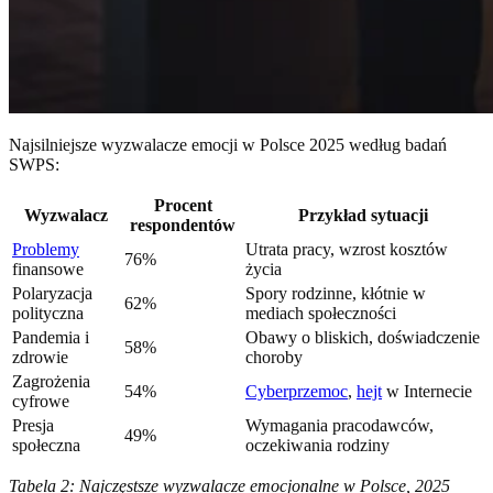
Najsilniejsze wyzwalacze emocji w Polsce 2025 według badań
SWPS:
Procent
Wyzwalacz
Przykład sytuacji
respondentów
Problemy
Utrata pracy, wzrost kosztów
76%
finansowe
życia
Polaryzacja
Spory rodzinne, kłótnie w
62%
polityczna
mediach społeczności
Pandemia i
Obawy o bliskich, doświadczenie
58%
zdrowie
choroby
Zagrożenia
54%
Cyberprzemoc
,
hejt
w Internecie
cyfrowe
Presja
Wymagania pracodawców,
49%
społeczna
oczekiwania rodziny
Tabela 2: Najczęstsze wyzwalacze emocjonalne w Polsce, 2025