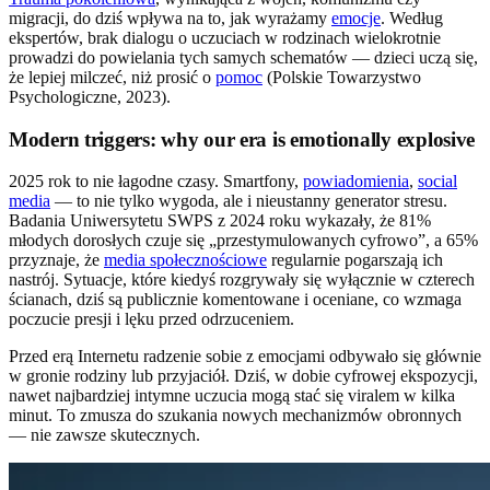
migracji, do dziś wpływa na to, jak wyrażamy
emocje
. Według
ekspertów, brak dialogu o uczuciach w rodzinach wielokrotnie
prowadzi do powielania tych samych schematów — dzieci uczą się,
że lepiej milczeć, niż prosić o
pomoc
(Polskie Towarzystwo
Psychologiczne, 2023).
Modern triggers: why our era is emotionally explosive
2025 rok to nie łagodne czasy. Smartfony,
powiadomienia
,
social
media
— to nie tylko wygoda, ale i nieustanny generator stresu.
Badania Uniwersytetu SWPS z 2024 roku wykazały, że 81%
młodych dorosłych czuje się „przestymulowanych cyfrowo”, a 65%
przyznaje, że
media społecznościowe
regularnie pogarszają ich
nastrój. Sytuacje, które kiedyś rozgrywały się wyłącznie w czterech
ścianach, dziś są publicznie komentowane i oceniane, co wzmaga
poczucie presji i lęku przed odrzuceniem.
Przed erą Internetu radzenie sobie z emocjami odbywało się głównie
w gronie rodziny lub przyjaciół. Dziś, w dobie cyfrowej ekspozycji,
nawet najbardziej intymne uczucia mogą stać się viralem w kilka
minut. To zmusza do szukania nowych mechanizmów obronnych
— nie zawsze skutecznych.