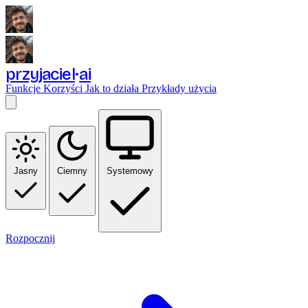
przyjaciel
ai
Funkcje
Korzyści
Jak to działa
Przykłady użycia
Jasny
Ciemny
Systemowy
Rozpocznij