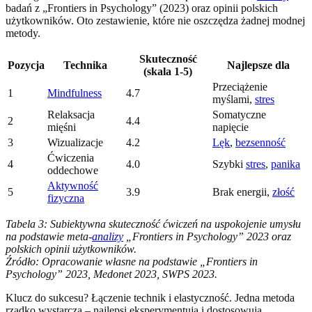
badań z „Frontiers in Psychology” (2023) oraz opinii polskich
użytkowników. Oto zestawienie, które nie oszczędza żadnej modnej
metody.
Skuteczność
Pozycja
Technika
Najlepsze dla
(skala 1-5)
Przeciążenie
1
Mindfulness
4.7
myślami,
stres
Relaksacja
Somatyczne
2
4.4
mięśni
napięcie
3
Wizualizacje
4.2
Lęk
,
bezsenność
Ćwiczenia
4
4.0
Szybki
stres
,
panika
oddechowe
Aktywność
5
3.9
Brak energii,
złość
fizyczna
Tabela 3: Subiektywna skuteczność ćwiczeń na uspokojenie umysłu
na podstawie meta-
analizy
„Frontiers in Psychology” 2023 oraz
polskich opinii użytkowników.
Źródło: Opracowanie własne na podstawie „Frontiers in
Psychology” 2023, Medonet 2023, SWPS 2023.
Klucz do sukcesu? Łączenie technik i elastyczność. Jedna metoda
rzadko wystarcza – najlepsi eksperymentują i dostosowują