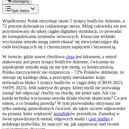
Udostępnij
Spis treści
Współczesny Polak otrzymuje około 5 tysięcy bodźców dziennie, a
72 procent doświadcza codziennego stresu. Mózg człowieka nie jest
przystosowany do takiej ciągłej digitalnej stymulacji, co prowadzi
do rozregulowania systemów nerwowych. Klasyczne techniki
wyciszania umysłu mogą zatem okazać się niewystarczające dla
osób borykających się z chronicznym napięciem i bezsenością.
W świecie, gdzie nawet chwilowa
cisza
jest luksusem, a umysł
atakowany jest przez tysiące bodźców dziennie, ćwiczenia na
uspokojenie umysłu stają się nie tyle modą, co koniecznością.
Polska rzeczywistość nie rozpieszcza – 72% Polaków deklaruje, że
stresuje się każdego dnia, a przeciętny mieszkaniec kraju
doświadcza blisko 5 tysięcy bodźców w ciągu doby (CBOS 2023,
SWPS 2023). Jeśli należysz do grupy, której myśli nie pozwalają
zasnąć lub odpocząć choćby na chwilę, nie jesteś sam. Ale czy
każda technika wyciszania umysłu działa równie skutecznie? Co jest
mitem, a co brutalną prawdą? W tym przewodniku otrzymasz nie
tylko ranking sprawdzonych ćwiczeń, ale także szczere odpowiedzi
na pytania, które większość
poradnik
ów przemilcza. Zanurkuj w
świat sprawdzonych metod, edgowych analiz i
case studies
z
polskiego podwórka, by nauczyć się, jak zapanować nad swoim