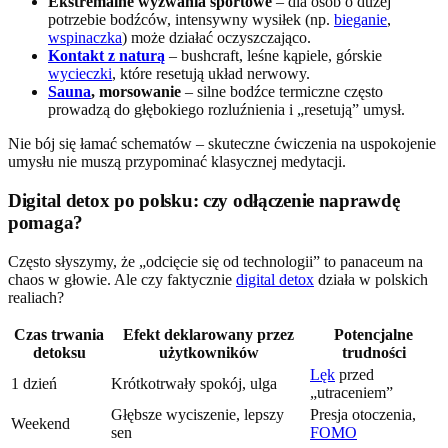
Ekstremalne wyzwania sportowe
– dla osób o dużej
potrzebie bodźców, intensywny wysiłek (np.
bieganie
,
wspinaczka
) może działać oczyszczająco.
Kontakt z naturą
– bushcraft, leśne kąpiele, górskie
wycieczki
, które resetują układ nerwowy.
Sauna
, morsowanie
– silne bodźce termiczne często
prowadzą do głębokiego rozluźnienia i „resetują” umysł.
Nie bój się łamać schematów – skuteczne ćwiczenia na uspokojenie
umysłu nie muszą przypominać klasycznej medytacji.
Digital detox po polsku: czy odłączenie naprawdę
pomaga?
Często słyszymy, że „odcięcie się od technologii” to panaceum na
chaos w głowie. Ale czy faktycznie
digital detox
działa w polskich
realiach?
Czas trwania
Efekt deklarowany przez
Potencjalne
detoksu
użytkowników
trudności
Lęk
przed
1 dzień
Krótkotrwały spokój, ulga
„utraceniem”
Głębsze wyciszenie, lepszy
Presja otoczenia,
Weekend
sen
FOMO