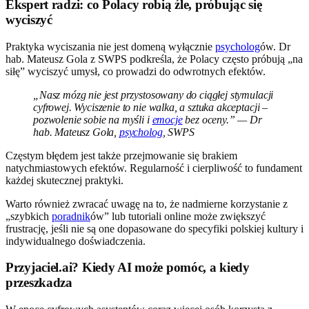
Ekspert radzi: co Polacy robią źle, próbując się
wyciszyć
Praktyka wyciszania nie jest domeną wyłącznie
psycholog
ów. Dr
hab. Mateusz Gola z SWPS podkreśla, że Polacy często próbują „na
siłę” wyciszyć umysł, co prowadzi do odwrotnych efektów.
„Nasz mózg nie jest przystosowany do ciągłej stymulacji
cyfrowej. Wyciszenie to nie walka, a sztuka akceptacji –
pozwolenie sobie na myśli i
emocje
bez oceny.” — Dr
hab. Mateusz Gola,
psycholog
, SWPS
Częstym błędem jest także przejmowanie się brakiem
natychmiastowych efektów. Regularność i cierpliwość to fundament
każdej skutecznej praktyki.
Warto również zwracać uwagę na to, że nadmierne korzystanie z
„szybkich
poradnik
ów” lub tutoriali online może zwiększyć
frustrację, jeśli nie są one dopasowane do specyfiki polskiej kultury i
indywidualnego doświadczenia.
Przyjaciel.ai? Kiedy AI może pomóc, a kiedy
przeszkadza