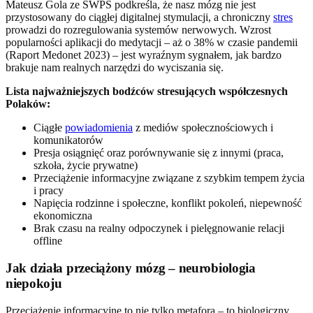
Mateusz Gola ze SWPS podkreśla, że nasz mózg nie jest
przystosowany do ciągłej digitalnej stymulacji, a chroniczny
stres
prowadzi do rozregulowania systemów nerwowych. Wzrost
popularności aplikacji do medytacji – aż o 38% w czasie pandemii
(Raport Medonet 2023) – jest wyraźnym sygnałem, jak bardzo
brakuje nam realnych narzędzi do wyciszania się.
Lista najważniejszych bodźców stresujących współczesnych
Polaków:
Ciągłe
powiadomienia
z mediów społecznościowych i
komunikatorów
Presja osiągnięć oraz porównywanie się z innymi (praca,
szkoła, życie prywatne)
Przeciążenie informacyjne związane z szybkim tempem życia
i pracy
Napięcia rodzinne i społeczne, konflikt pokoleń, niepewność
ekonomiczna
Brak czasu na realny odpoczynek i pielęgnowanie relacji
offline
Jak działa przeciążony mózg – neurobiologia
niepokoju
Przeciążenie informacyjne to nie tylko metafora – to biologiczny