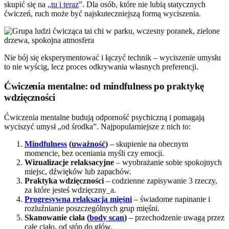
skupić się na „
tu i teraz
”. Dla osób, które nie lubią statycznych
ćwiczeń, ruch może być najskuteczniejszą formą wyciszenia.
Nie bój się eksperymentować i łączyć technik – wyciszenie umysłu
to nie wyścig, lecz proces odkrywania własnych preferencji.
Ćwiczenia mentalne: od mindfulness po praktykę
wdzięczności
Ćwiczenia mentalne budują odporność psychiczną i pomagają
wyciszyć umysł „od środka”. Najpopularniejsze z nich to:
Mindfulness
(
uważność
)
– skupienie na obecnym
momencie, bez oceniania myśli czy emocji.
Wizualizacje relaksacyjne
– wyobrażanie sobie spokojnych
miejsc, dźwięków lub zapachów.
Praktyka wdzięczności
– codzienne zapisywanie 3 rzeczy,
za które jesteś wdzięczny_a.
Progresywna relaksacja mięśni
– świadome napinanie i
rozluźnianie poszczególnych grup mięśni.
Skanowanie ciała (
body scan
)
– przechodzenie uwagą przez
całe ciało, od stóp do głów.