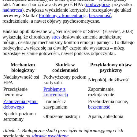
fakt. Nadmiar bodźców aktywuje oś HPA (
podwzgórze
–przysadka–
nadnercza
), zwiększa wydzielanie kortyzolu i rozregulowuje układ
nerwowy. Skutki?
Problemy z koncentracją
,
bezsenność
,
rozdrażnienie, a nawet objawy psychosomatyczne.
Badania opublikowane w „Neuroscience of Stress” (Elsevier, 2023)
wykazują, że chroniczny
stres
dosłownie zmienia architekturę
mózgu, osłabiając mechanizmy kontroli emocji i pamięci. To dlatego
tradycyjne „wyłącz się na chwilę” często nie wystarcza – mózg
pozostaje w stanie gotowości, nawet podczas odpoczynku.
Mechanizm
Skutek w
Przykładowy objaw
biologiczny
codzienności
psychiczny
Nadaktywność osi
Podwyższony poziom
Niepokój, drażliwość
HPA
kortyzolu
Przeciążenie
Problemy z
Zapominanie,
neuronów
koncentracją
rozkojarzenie
Zaburzenia rytmu
Trudności z
Przebudzenia nocne,
dobowego
zasypianiem
bezsenność
Spadek poziomu
Obniżenie nastroju
Apatia, anhedonia
serotoniny
Tabela 1: Biologiczne skutki przeciążenia informacyjnego i ich
przełożenie na
zdrowie psychiczne
.