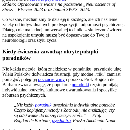
Źródło: Opracowanie własne na podstawie „Neuroscience of
Stress”, Elsevier 2023 oraz badań SWPS, 2023.
Co ważne, mechanizmy te działają u każdego, ale ich nasilenie
zależy od indywidualnych predyspozycji i odporności psychicznej.
Dlatego nie ma jednej, uniwersalnej techniki – skuteczne ćwiczenia
na uspokojenie umysłu muszą być dopasowane do Twojej
neurobiologii oraz stylu życia.
Kiedy ćwiczenia zawodzą: ukryte pułapki
poradników
Nie każda metoda, którą znajdziesz w poradniku, przyniesie ulgę.
Wielu Polaków doświadcza frustracji, gdy modne „triki” zamiast
pomagać, potęgują
poczucie winy
i porażki. Prof. Bogdan de
Barbaro zwraca uwagę, że popularne
poradniki
często pomijają
indywidualne potrzeby, kulturowe uwarunkowania i specyfikę
zaburzeń psychicznych.
„Nie każdy
poradnik
uwzględnia indywidualne potrzeby.
Często kopiujemy metody z Zachodu, nie analizując, czy
są adekwatne do naszej rzeczywistości.” — Prof.
Bogdan de Barbaro,
psychiatra
, Polska Akademia Nauk