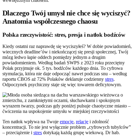
wewnętrznym chaosem.
Dlaczego Twój umysł nie chce się wyciszyć?
Anatomia współczesnego chaosu
Polska rzeczywistość: stres, presja i natłok bodźców
Kiedy ostatni raz naprawdę się wyciszyłeś? W dobie powiadomień,
wiecznych deadline’ów i niekończącej się presji społecznej, Twój
mózg ledwo łapie oddech pomiędzy jednym a drugim
powiadomieniem. Według badań SWPS z 2023 roku przeciętny
Polak przyjmuje ok. 5 tys. bodźców każdego dnia. To cyfrowa
stymulacja, która nie daje odpocząć nawet podczas snu – według
raportu CBOS aż 72% Polaków deklaruje codzienny
stres
.
Odpoczynek psychiczny staje się więc towarem deficytowym.
Ten natłok wpływa na Twoje
emocje
,
relacje
i zdolność
koncentracji. To nie jest wyłącznie problem „cyfrowych tubylców”
– przeciążenie i
stres
dotykają każdą grupę wiekową. Dr hab.