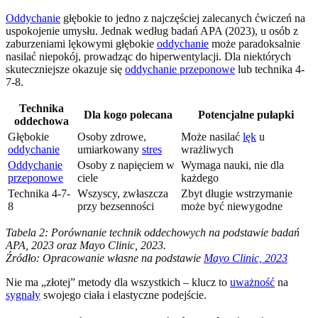
Oddychanie
głębokie to jedno z najczęściej zalecanych ćwiczeń na
uspokojenie umysłu. Jednak według badań APA (2023), u osób z
zaburzeniami lękowymi głębokie
oddychanie
może paradoksalnie
nasilać niepokój, prowadząc do hiperwentylacji. Dla niektórych
skuteczniejsze okazuje się
oddychanie przeponowe
lub technika 4-
7-8.
Technika
Dla kogo polecana
Potencjalne pułapki
oddechowa
Głębokie
Osoby zdrowe,
Może nasilać
lęk
u
oddychanie
umiarkowany
stres
wrażliwych
Oddychanie
Osoby z napięciem w
Wymaga nauki, nie dla
przeponowe
ciele
każdego
Technika 4-7-
Wszyscy, zwłaszcza
Zbyt długie wstrzymanie
8
przy bezsenności
może być niewygodne
Tabela 2: Porównanie technik oddechowych na podstawie badań
APA, 2023 oraz Mayo Clinic, 2023.
Źródło: Opracowanie własne na podstawie
Mayo Clinic, 2023
Nie ma „złotej” metody dla wszystkich – klucz to
uważność
na
sygnały
swojego ciała i elastyczne podejście.