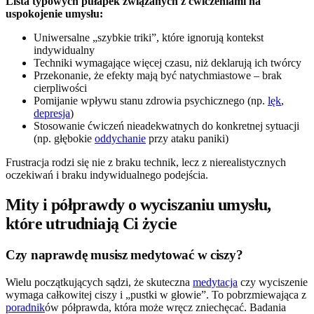
Lista typowych pułapek związanych z ćwiczeniami na
uspokojenie umysłu:
Uniwersalne „szybkie triki”, które ignorują kontekst
indywidualny
Techniki wymagające więcej czasu, niż deklarują ich twórcy
Przekonanie, że efekty mają być natychmiastowe – brak
cierpliwości
Pomijanie wpływu stanu zdrowia psychicznego (np.
lęk
,
depresja
)
Stosowanie ćwiczeń nieadekwatnych do konkretnej sytuacji
(np. głębokie
oddychanie
przy ataku paniki)
Frustracja rodzi się nie z braku technik, lecz z nierealistycznych
oczekiwań i braku indywidualnego podejścia.
Mity i półprawdy o wyciszaniu umysłu,
które utrudniają Ci życie
Czy naprawdę musisz medytować w ciszy?
Wielu początkujących sądzi, że skuteczna
medytacja
czy wyciszenie
wymaga całkowitej ciszy i „pustki w głowie”. To pobrzmiewająca z
poradnik
ów półprawda, która może wręcz zniechęcać. Badania