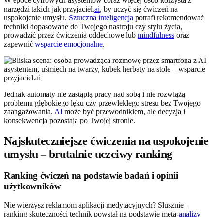
W epoce cyfrowych asystentów coraz więcej osób korzysta z
narzędzi takich jak przyjaciel.
ai
, by uczyć się ćwiczeń na
uspokojenie umysłu.
Sztuczna inteligencja
potrafi rekomendować
techniki dopasowane do Twojego nastroju czy stylu życia,
prowadzić przez ćwiczenia oddechowe lub
mindfulness
oraz
zapewnić
wsparcie emocjonalne
.
Jednak automaty nie zastąpią pracy nad sobą i nie rozwiążą
problemu głębokiego lęku czy przewlekłego stresu bez Twojego
zaangażowania.
AI
może być przewodnikiem, ale decyzja i
konsekwencja pozostają po Twojej stronie.
Najskuteczniejsze ćwiczenia na uspokojenie
umysłu – brutalnie uczciwy ranking
Ranking ćwiczeń na podstawie badań i opinii
użytkowników
Nie wierzysz reklamom aplikacji medytacyjnych? Słusznie –
ranking skuteczności technik powstał na podstawie meta-
analizy