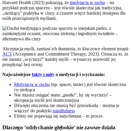
Harvard Health (2023) pokazują, że
medytacja w ruchu
– na
przykład podczas spaceru – jest równie skuteczna jak tradycyjna,
„siedząca” praktyka w ciszy, a czasem wręcz bardziej dostępna dla
osób przeciążonych myślami.
Akceptacja myśli, zamiast ich tłumienia, to kluczowy element terapii
ACT
(Acceptance and Commitment Therapy, 2023). Oznacza to, że
nie musisz „wyciszyć” każdej myśli – wystarczy pozwolić jej
przepłynąć bez oceny.
Najważniejsze
fakty i mity
o medytacji i wyciszaniu:
Medytacja w ruchu
(np. spacer, taniec) jest równie skuteczna
co siedząca
Nie musisz osiągać stanu „pustki”, by się wyciszyć –
akceptacja myśli jest skuteczniejsza
Dźwięki otoczenia nie muszą być przeszkodą – można je
włączyć do praktyki
mindfulness
Efekty nie pojawiają się natychmiast – to proces
Dlaczego ‘oddychanie głębokie’ nie zawsze działa