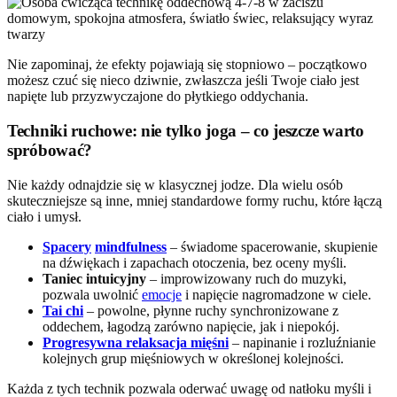
Nie zapominaj, że efekty pojawiają się stopniowo – początkowo
możesz czuć się nieco dziwnie, zwłaszcza jeśli Twoje ciało jest
napięte lub przyzwyczajone do płytkiego oddychania.
Techniki ruchowe: nie tylko joga – co jeszcze warto
spróbować?
Nie każdy odnajdzie się w klasycznej jodze. Dla wielu osób
skuteczniejsze są inne, mniej standardowe formy ruchu, które łączą
ciało i umysł.
Spacery
mindfulness
– świadome spacerowanie, skupienie
na dźwiękach i zapachach otoczenia, bez oceny myśli.
Taniec intuicyjny
– improwizowany ruch do muzyki,
pozwala uwolnić
emocje
i napięcie nagromadzone w ciele.
Tai chi
– powolne, płynne ruchy synchronizowane z
oddechem, łagodzą zarówno napięcie, jak i niepokój.
Progresywna relaksacja mięśni
– napinanie i rozluźnianie
kolejnych grup mięśniowych w określonej kolejności.
Każda z tych technik pozwala oderwać uwagę od natłoku myśli i