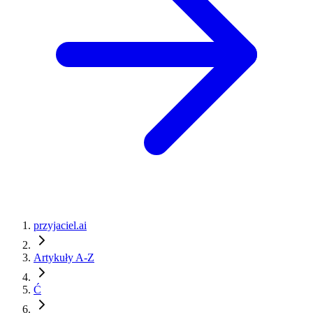
przyjaciel.ai
Artykuły A-Z
Ć