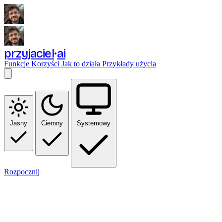
przyjaciel
ai
Funkcje
Korzyści
Jak to działa
Przykłady użycia
Jasny
Ciemny
Systemowy
Rozpocznij