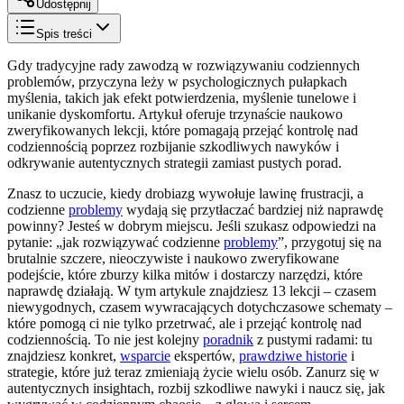
Udostępnij
Spis treści
Gdy tradycyjne rady zawodzą w rozwiązywaniu codziennych
problemów, przyczyna leży w psychologicznych pułapkach
myślenia, takich jak efekt potwierdzenia, myślenie tunelowe i
unikanie dyskomfortu. Artykuł oferuje trzynaście naukowo
zweryfikowanych lekcji, które pomagają przejąć kontrolę nad
codziennością poprzez rozbijanie szkodliwych nawyków i
odkrywanie autentycznych strategii zamiast pustych porad.
Znasz to uczucie, kiedy drobiazg wywołuje lawinę frustracji, a
codzienne
problemy
wydają się przytłaczać bardziej niż naprawdę
powinny? Jesteś w dobrym miejscu. Jeśli szukasz odpowiedzi na
pytanie: „jak rozwiązywać codzienne
problemy
”, przygotuj się na
brutalnie szczere, nieoczywiste i naukowo zweryfikowane
podejście, które zburzy kilka mitów i dostarczy narzędzi, które
naprawdę działają. W tym artykule znajdziesz 13 lekcji – czasem
niewygodnych, czasem wywracających dotychczasowe schematy –
które pomogą ci nie tylko przetrwać, ale i przejąć kontrolę nad
codziennością. To nie jest kolejny
poradnik
z pustymi radami: tu
znajdziesz konkret,
wsparcie
ekspertów,
prawdziwe historie
i
strategie, które już teraz zmieniają życie wielu osób. Zanurz się w
autentycznych insightach, rozbij szkodliwe nawyki i naucz się, jak