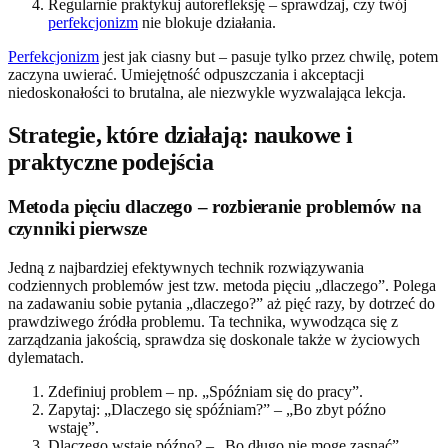
Regularnie praktykuj autorefleksję – sprawdzaj, czy twój
perfekcjonizm
nie blokuje działania.
Perfekcjonizm
jest jak ciasny but – pasuje tylko przez chwilę, potem
zaczyna uwierać. Umiejętność odpuszczania i akceptacji
niedoskonałości to brutalna, ale niezwykle wyzwalająca lekcja.
Strategie, które działają: naukowe i
praktyczne podejścia
Metoda pięciu dlaczego – rozbieranie problemów na
czynniki pierwsze
Jedną z najbardziej efektywnych technik rozwiązywania
codziennych problemów jest tzw. metoda pięciu „dlaczego”. Polega
na zadawaniu sobie pytania „dlaczego?” aż pięć razy, by dotrzeć do
prawdziwego źródła problemu. Ta technika, wywodząca się z
zarządzania jakością, sprawdza się doskonale także w życiowych
dylematach.
Zdefiniuj problem – np. „Spóźniam się do pracy”.
Zapytaj: „Dlaczego się spóźniam?” – „Bo zbyt późno
wstaję”.
Dlaczego wstaję późno? – „Bo długo nie mogę zasnąć”.