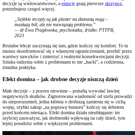
decyzje są wielowarstwowe, a
emocje
grają pierwsze
skrzypce
,
potrzebujesz czegoś więcej.
„Szybkie recepty są jak plaster na złamaną nogę –
maskują ból, ale nie rozwiązują problemu.”
— dr Ewa Pragłowska, psycholożka, źródło: PTTPB,
2023
Brutalne lekcje zaczynają się tam, gdzie kończy się komfort. To tu
musisz skonfrontować się z własnymi ograniczeniami, przebić przez
warstwy nawyków i zmierzyć z realnymi konsekwencjami decyzji.
Sztuka radzenia sobie z problemami to nie „hacki”, a codzienna,
żmudna praktyka.
Efekt domina – jak drobne decyzje niszczą dzień
Małe decyzje – z pozoru niewinne – potrafią wywołać lawinę
negatywnych skutków. Zignorowana wiadomość od szefa prowadzi
do nieporozumień, jedna kłótnia o drobiazg zamienia się w cichą
wojnę, szybki zakup „na poprawę humoru” kończy się debetem
przed końcem miesiąca. Efekt domina działa nieubłaganie: im
szybciej zauważysz, jak drobnostki wpływają na cały dzień, tym
lepiej poradzisz sobie z większymi problemami.