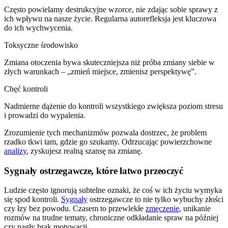
Często powielamy destrukcyjne wzorce, nie zdając sobie sprawy z
ich wpływu na nasze życie. Regularna autorefleksja jest kluczowa
do ich wychwycenia.
Toksyczne środowisko
Zmiana otoczenia bywa skuteczniejsza niż próba zmiany siebie w
złych warunkach – „zmień miejsce, zmienisz perspektywę”.
Chęć kontroli
Nadmierne dążenie do kontroli wszystkiego zwiększa poziom stresu
i prowadzi do wypalenia.
Zrozumienie tych mechanizmów pozwala dostrzec, że problem
rzadko tkwi tam, gdzie go szukamy. Odrzucając powierzchowne
analizy
, zyskujesz realną szansę na zmianę.
Sygnały ostrzegawcze, które łatwo przeoczyć
Ludzie często ignorują subtelne oznaki, że coś w ich życiu wymyka
się spod kontroli.
Sygnały
ostrzegawcze to nie tylko wybuchy złości
czy łzy bez powodu. Czasem to przewlekłe
zmęczenie
, unikanie
rozmów na trudne tematy, chroniczne odkładanie spraw na później
czy nagły brak motywacji.