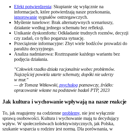
Efekt potwierdzenia
: Skupianie się wyłącznie na
informacjach, które potwierdzają nasze przekonania,
ignorowanie
sygnałów ostrzegawczych.
Myślenie tunelowe: Brak alternatywnych scenariuszy,
działanie według jednego schematu bez refleksji.
Unikanie dyskomfortu: Odkładanie trudnych rozmów, decyzji
czy zadań, co tylko pogarsza sytuację.
Przeciążenie informacyjne: Zbyt wiele bodźców prowadzi do
paraliżu decyzyjnego.
Analiza nadmiarowa: Roztrząsanie każdego wariantu bez
podjęcia działania.
"Człowiek rzadko działa racjonalnie wobec problemów.
Najczęściej powiela utarte schematy, dopóki nie uderzy
w mur."
— dr Tomasz Witkowski,
psycholog
poznawczy, źródło:
opracowanie własne na podstawie badań PTP, 2023
Jak kultura i wychowanie wpływają na nasze reakcje
To, jak reagujemy na codzienne
problemy
, nie jest wyłącznie
sprawą osobowości. Kultura i wychowanie mają tu decydujący
wpływ. W społeczeństwach kolektywistycznych, jak Polska,
szukanie wsparcia u rodziny jest normą. Dla porównania, w