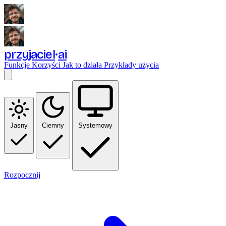
przyjaciel
ai
Funkcje
Korzyści
Jak to działa
Przykłady użycia
Jasny
Ciemny
Systemowy
Rozpocznij