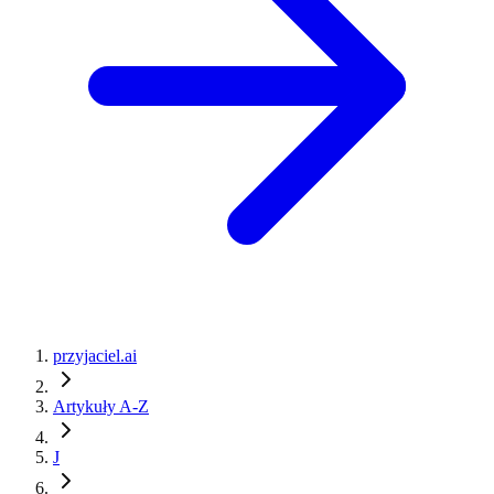
przyjaciel.ai
Artykuły A-Z
J