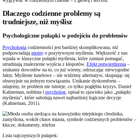
wygrywać w codziennym chaosie – z głową i sercem.
Dlaczego codzienne problemy są
trudniejsze, niż myślisz
Psychologiczne pułapki w podejściu do problemów
Psychologia
codzienności jest bardziej skomplikowana, niż
podpowiadają
memy
o pozytywnym myśleniu. Większość z nas
wpada w klasyczne pułapki myślenia, które zamiast pomagać,
utrudniają znalezienie wyjścia z kłopotów.
Efekt potwierdzenia
–
szukamy dowodów na to, co już wiemy, odrzucając niewygodne
fakty. Myślenie tunelowe – nie widzimy alternatyw, skupiając się
obsesyjnie na jednym rozwiązaniu. Unikanie dyskomfortu –
udajemy, że problem nie istnieje, co tylko pogłębia kryzys. Daniel
Kahneman, noblista i
psycholog
, opisał to zjawisko jako „pułapki
myślenia”, które sabotują nawet najbardziej logiczne decyzje
(Kahneman, 2011).
Lista najczęstszych pułapek: