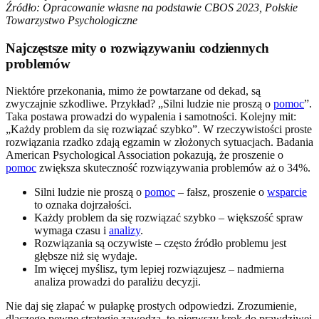
Źródło: Opracowanie własne na podstawie CBOS 2023, Polskie
Towarzystwo Psychologiczne
Najczęstsze mity o rozwiązywaniu codziennych
problemów
Niektóre przekonania, mimo że powtarzane od dekad, są
zwyczajnie szkodliwe. Przykład? „Silni ludzie nie proszą o
pomoc
”.
Taka postawa prowadzi do wypalenia i samotności. Kolejny mit:
„Każdy problem da się rozwiązać szybko”. W rzeczywistości proste
rozwiązania rzadko zdają egzamin w złożonych sytuacjach. Badania
American Psychological Association pokazują, że proszenie o
pomoc
zwiększa skuteczność rozwiązywania problemów aż o 34%.
Silni ludzie nie proszą o
pomoc
– fałsz, proszenie o
wsparcie
to oznaka dojrzałości.
Każdy problem da się rozwiązać szybko – większość spraw
wymaga czasu i
analizy
.
Rozwiązania są oczywiste – często źródło problemu jest
głębsze niż się wydaje.
Im więcej myślisz, tym lepiej rozwiązujesz – nadmierna
analiza prowadzi do paraliżu decyzji.
Nie daj się złapać w pułapkę prostych odpowiedzi. Zrozumienie,
dlaczego pewne strategie zawodzą, to pierwszy krok do prawdziwej