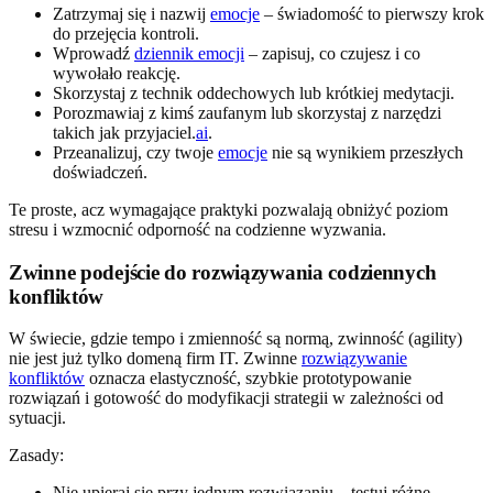
Zatrzymaj się i nazwij
emocje
– świadomość to pierwszy krok
do przejęcia kontroli.
Wprowadź
dziennik emocji
– zapisuj, co czujesz i co
wywołało reakcję.
Skorzystaj z technik oddechowych lub krótkiej medytacji.
Porozmawiaj z kimś zaufanym lub skorzystaj z narzędzi
takich jak przyjaciel.
ai
.
Przeanalizuj, czy twoje
emocje
nie są wynikiem przeszłych
doświadczeń.
Te proste, acz wymagające praktyki pozwalają obniżyć poziom
stresu i wzmocnić odporność na codzienne wyzwania.
Zwinne podejście do rozwiązywania codziennych
konfliktów
W świecie, gdzie tempo i zmienność są normą, zwinność (agility)
nie jest już tylko domeną firm IT. Zwinne
rozwiązywanie
konfliktów
oznacza elastyczność, szybkie prototypowanie
rozwiązań i gotowość do modyfikacji strategii w zależności od
sytuacji.
Zasady:
Nie upieraj się przy jednym rozwiązaniu – testuj różne