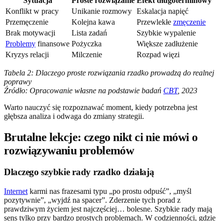
Sytuacja
Proste rozwiązanie
Efekt długoterminowy
Konflikt w pracy
Unikanie rozmowy
Eskalacja napięć
Przemęczenie
Kolejna kawa
Przewlekłe
zmęczenie
Brak motywacji
Lista zadań
Szybkie wypalenie
Problemy
finansowe
Pożyczka
Większe zadłużenie
Kryzys relacji
Milczenie
Rozpad więzi
Tabela 2: Dlaczego proste rozwiązania rzadko prowadzą do realnej
poprawy
Źródło: Opracowanie własne na podstawie badań
CBT
, 2023
Warto nauczyć się rozpoznawać moment, kiedy potrzebna jest
głębsza analiza i odwaga do zmiany strategii.
Brutalne lekcje: czego nikt ci nie mówi o
rozwiązywaniu problemów
Dlaczego szybkie rady rzadko działają
Internet
karmi nas frazesami typu „po prostu odpuść”, „myśl
pozytywnie”, „wyjdź na spacer”. Zderzenie tych porad z
prawdziwym życiem jest najczęściej… bolesne. Szybkie rady mają
sens tylko przy bardzo prostych problemach. W codzienności, gdzie