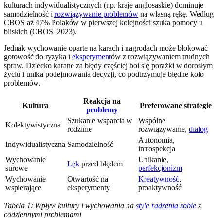
kulturach indywidualistycznych (np. kraje anglosaskie) dominuje
samodzielność i
rozwiązywanie problemów
na własną rękę. Według
CBOS aż 47% Polaków w pierwszej kolejności szuka pomocy u
bliskich (CBOS, 2023).
Jednak wychowanie oparte na karach i nagrodach może blokować
gotowość do ryzyka i
eksperyment
ów z rozwiązywaniem trudnych
spraw. Dziecko karane za błędy częściej boi się porażki w dorosłym
życiu i unika podejmowania decyzji, co podtrzymuje błędne koło
problemów.
Reakcja na
Kultura
Preferowane strategie
problemy
Szukanie wsparcia w
Wspólne
Kolektywistyczna
rodzinie
rozwiązywanie,
dialog
Autonomia,
Indywidualistyczna
Samodzielność
introspekcja
Wychowanie
Unikanie,
Lęk
przed błędem
surowe
perfekcjonizm
Wychowanie
Otwartość na
Kreatywność
,
wspierające
eksperymenty
proaktywność
Tabela 1: Wpływ kultury i wychowania na
style radzenia sobie
z
codziennymi problemami