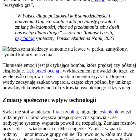
“wszystko gra”.
"W Polsce długo pokutował kult samodzielności i
milczenia. Dopiero ostatnie lata przyniosły powolną
zmianę świadomości, choć od przełamania tabu dzieli
nas wciąż długa droga." — dr hab. Tomasz Grzyb,
psycholog
społeczny, Polska Akademia Nauk, 2023
Tłumienie emocji jest jak tykająca bomba, która prędzej czy później
eksploduje.
Lęk przed oceną
i wykluczeniem prowadzi do tego, że
wiele osób cierpi w ciszy — aż do momentu kryzysu. Dopiero
wtedy zaczynają szukać wsparcia, często zbyt późno, by uniknąć
poważnych konsekwencji dla zdrowia psychicznego i fizycznego.
Zmiany społeczne i wpływ technologii
Świat nie stoi w miejscu.
Praca zdalna
, migracje,
osłabienie
więzi
rodzinnych i coraz większa presja społeczna sprawiają, że
tradycyjne systemy wsparcia powoli się rozpadają. Zamiast rozmów
przy stole — wiadomości na Messengerze. Zamiast wsparcia
rodziny — anonimowe grupy online. To rewolucja, która ma dwa
oblicza: daje większą dostępność usług wsparcia (w tym online i