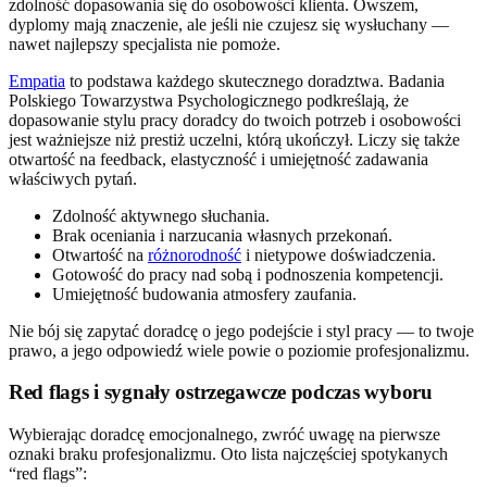
zdolność dopasowania się do osobowości klienta. Owszem,
dyplomy mają znaczenie, ale jeśli nie czujesz się wysłuchany —
nawet najlepszy specjalista nie pomoże.
Empatia
to podstawa każdego skutecznego doradztwa. Badania
Polskiego Towarzystwa Psychologicznego podkreślają, że
dopasowanie stylu pracy doradcy do twoich potrzeb i osobowości
jest ważniejsze niż prestiż uczelni, którą ukończył. Liczy się także
otwartość na feedback, elastyczność i umiejętność zadawania
właściwych pytań.
Zdolność aktywnego słuchania.
Brak oceniania i narzucania własnych przekonań.
Otwartość na
różnorodność
i nietypowe doświadczenia.
Gotowość do pracy nad sobą i podnoszenia kompetencji.
Umiejętność budowania atmosfery zaufania.
Nie bój się zapytać doradcę o jego podejście i styl pracy — to twoje
prawo, a jego odpowiedź wiele powie o poziomie profesjonalizmu.
Red flags i sygnały ostrzegawcze podczas wyboru
Wybierając doradcę emocjonalnego, zwróć uwagę na pierwsze
oznaki braku profesjonalizmu. Oto lista najczęściej spotykanych
“red flags”: