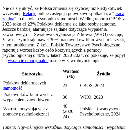
Nie da się ukryć, że Polska zmienia się szybciej niż kiedykolwiek
wcześniej.
Relacje
online zastępują prawdziwe spotkania, a “
praca
zdalna
” to dla wielu synonim samotności. Według raportu CBOS z
2023 roku aż 23% Polaków deklaruje się jako osoby samotne.
Jeszcze bardziej alarmujące są dane dotyczące wypalenia
zawodowego — Światowa Organizacja Zdrowia (WHO) szacuje,
że w naszym kraju nawet 30% pracowników biurowych mierzy się
z tym problemem. Z kolei Polskie Towarzystwo Psychologiczne
raportuje wzrost liczby osób korzystających z pomocy
psychologicznej o 40% w latach 2020-2024, co pokazuje, że popyt
na
wsparcie emocjonalne
rośnie w zawrotnym tempie.
Wartość
Statystyka
Źródło
(%)
Polaków deklarujących
23
CBOS, 2023
samotność
Pracowników biurowych z
30
WHO, 2023
wypaleniem zawodowym
40
Wzrost korzystających z
Polskie Towarzystwo
(2020-
pomocy psychologicznej
Psychologiczne, 2024
24)
Tabela: Najważniejsze wskaźniki dotyczące samotności i wypalenia