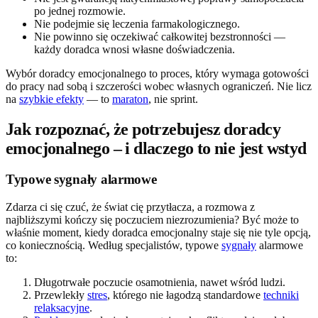
po jednej rozmowie.
Nie podejmie się leczenia farmakologicznego.
Nie powinno się oczekiwać całkowitej bezstronności —
każdy doradca wnosi własne doświadczenia.
Wybór doradcy emocjonalnego to proces, który wymaga gotowości
do pracy nad sobą i szczerości wobec własnych ograniczeń. Nie licz
na
szybkie efekty
— to
maraton
, nie sprint.
Jak rozpoznać, że potrzebujesz doradcy
emocjonalnego – i dlaczego to nie jest wstyd
Typowe sygnały alarmowe
Zdarza ci się czuć, że świat cię przytłacza, a rozmowa z
najbliższymi kończy się poczuciem niezrozumienia? Być może to
właśnie moment, kiedy doradca emocjonalny staje się nie tyle opcją,
co koniecznością. Według specjalistów, typowe
sygnały
alarmowe
to:
Długotrwałe poczucie osamotnienia, nawet wśród ludzi.
Przewlekły
stres
, którego nie łagodzą standardowe
techniki
relaksacyjne
.