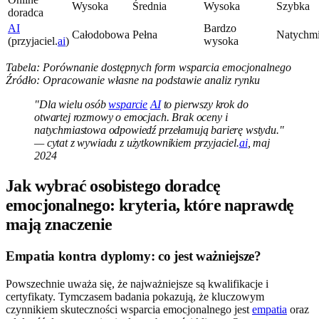
Wysoka
Średnia
Wysoka
Szybka
doradca
AI
Bardzo
Całodobowa
Pełna
Natychm
(przyjaciel.
ai
)
wysoka
Tabela: Porównanie dostępnych form wsparcia emocjonalnego
Źródło: Opracowanie własne na podstawie analiz rynku
"Dla wielu osób
wsparcie
AI
to pierwszy krok do
otwartej rozmowy o emocjach. Brak oceny i
natychmiastowa odpowiedź przełamują barierę wstydu."
— cytat z wywiadu z użytkownikiem przyjaciel.
ai
, maj
2024
Jak wybrać osobistego doradcę
emocjonalnego: kryteria, które naprawdę
mają znaczenie
Empatia kontra dyplomy: co jest ważniejsze?
Powszechnie uważa się, że najważniejsze są kwalifikacje i
certyfikaty. Tymczasem badania pokazują, że kluczowym
czynnikiem skuteczności wsparcia emocjonalnego jest
empatia
oraz