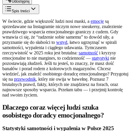
Udostępnij
Spis treści
W świecie, gdzie większość ludzi nosi maski, a
emocje
są
sprzedawane na Instagramie niczym nowe sneakersy, znalezienie
prawdziwego wsparcia emocjonalnego graniczy z cudem. Gdy
wmawia ci się, że “radzenie sobie samemu” to dowód siły, a
przyznanie się do słabości to
wstyd
, łatwo ugrzęznąć w spirali
samotności, wypalenia i ciągłego udawania. Tymczasem
rzeczywistość w 2025 roku jest brutalna:
samotność
i kryzysy
emocjonalne to nie margines, to codzienność —
statystyki
nie
pozostawiają złudzeń. Jeśli tu jesteś, to znaczy, że masz dość
banałów i porad rodem z kolorowych magazynów. Chcesz
wiedzieć, jak znaleźć osobistego doradcę emocjonalnego? Przygotuj
się na
przewodnik
, który nie owija w bawełnę. Poznasz 7
brutalnych prawd, fakty, których nie znajdziesz na forach, oraz
najnowsze sposoby wsparcia. Przełam tabu — i przejmij kontrolę
nad swoim życiem.
Dlaczego coraz więcej ludzi szuka
osobistego doradcy emocjonalnego?
Statystyki samotności i wypalenia w Polsce 2025