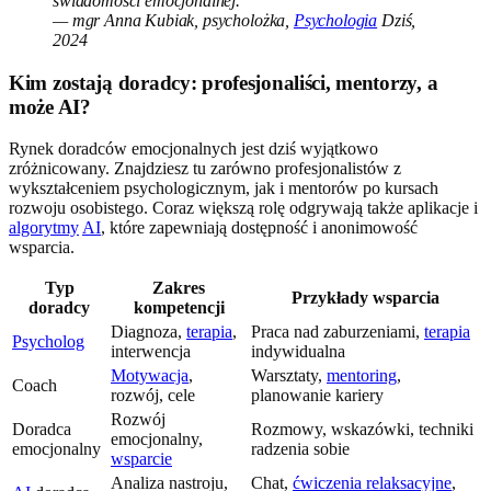
świadomości emocjonalnej."
— mgr Anna Kubiak, psycholożka,
Psychologia
Dziś,
2024
Kim zostają doradcy: profesjonaliści, mentorzy, a
może AI?
Rynek doradców emocjonalnych jest dziś wyjątkowo
zróżnicowany. Znajdziesz tu zarówno profesjonalistów z
wykształceniem psychologicznym, jak i mentorów po kursach
rozwoju osobistego. Coraz większą rolę odgrywają także aplikacje i
algorytmy
AI
, które zapewniają dostępność i anonimowość
wsparcia.
Typ
Zakres
Przykłady wsparcia
doradcy
kompetencji
Diagnoza,
terapia
,
Praca nad zaburzeniami,
terapia
Psycholog
interwencja
indywidualna
Motywacja
,
Warsztaty,
mentoring
,
Coach
rozwój, cele
planowanie kariery
Rozwój
Doradca
Rozmowy, wskazówki, techniki
emocjonalny,
emocjonalny
radzenia sobie
wsparcie
Analiza nastroju,
Chat,
ćwiczenia relaksacyjne
,