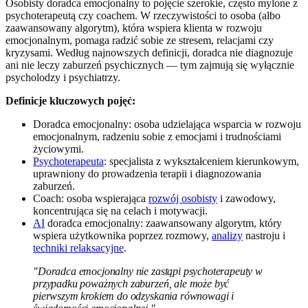
Osobisty doradca emocjonalny to pojęcie szerokie, często mylone z
psychoterapeutą czy coachem. W rzeczywistości to osoba (albo
zaawansowany algorytm), która wspiera klienta w rozwoju
emocjonalnym, pomaga radzić sobie ze stresem, relacjami czy
kryzysami. Według najnowszych definicji, doradca nie diagnozuje
ani nie leczy zaburzeń psychicznych — tym zajmują się wyłącznie
psycholodzy i psychiatrzy.
Definicje kluczowych pojęć:
Doradca emocjonalny: osoba udzielająca wsparcia w rozwoju
emocjonalnym, radzeniu sobie z emocjami i trudnościami
życiowymi.
Psychoterapeuta
: specjalista z wykształceniem kierunkowym,
uprawniony do prowadzenia terapii i diagnozowania
zaburzeń.
Coach: osoba wspierająca
rozwój osobisty
i zawodowy,
koncentrująca się na celach i motywacji.
AI
doradca emocjonalny: zaawansowany algorytm, który
wspiera użytkownika poprzez rozmowy,
analizy
nastroju i
techniki relaksacyjne
.
"Doradca emocjonalny nie zastąpi psychoterapeuty w
przypadku poważnych zaburzeń, ale może być
pierwszym krokiem do odzyskania równowagi i