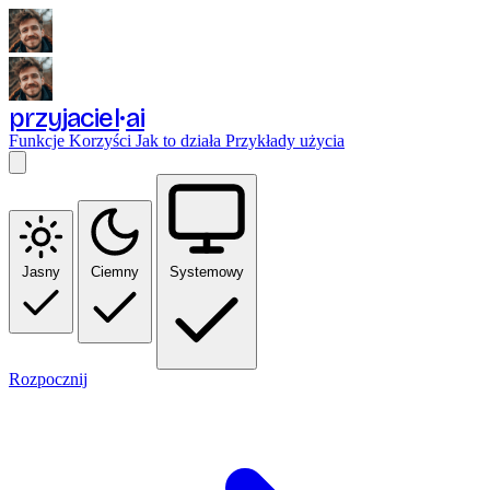
przyjaciel
ai
Funkcje
Korzyści
Jak to działa
Przykłady użycia
Jasny
Ciemny
Systemowy
Rozpocznij