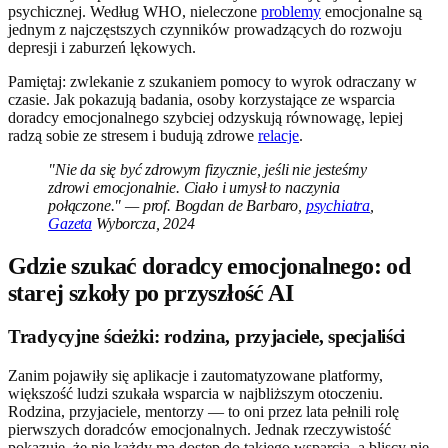
psychicznej. Według WHO, nieleczone
problemy
emocjonalne są
jednym z najczęstszych czynników prowadzących do rozwoju
depresji i zaburzeń lękowych.
Pamiętaj: zwlekanie z szukaniem pomocy to wyrok odraczany w
czasie. Jak pokazują badania, osoby korzystające ze wsparcia
doradcy emocjonalnego szybciej odzyskują równowagę, lepiej
radzą sobie ze stresem i budują zdrowe
relacje
.
"Nie da się być zdrowym fizycznie, jeśli nie jesteśmy
zdrowi emocjonalnie. Ciało i umysł to naczynia
połączone." — prof. Bogdan de Barbaro,
psychiatra
,
Gazeta
Wyborcza, 2024
Gdzie szukać doradcy emocjonalnego: od
starej szkoły po przyszłość AI
Tradycyjne ścieżki: rodzina, przyjaciele, specjaliści
Zanim pojawiły się aplikacje i zautomatyzowane platformy,
większość ludzi szukała wsparcia w najbliższym otoczeniu.
Rodzina, przyjaciele, mentorzy — to oni przez lata pełnili rolę
pierwszych doradców emocjonalnych. Jednak rzeczywistość
pokazuje, że nie każdy ma dostęp do takiego wsparcia, a bliscy nie