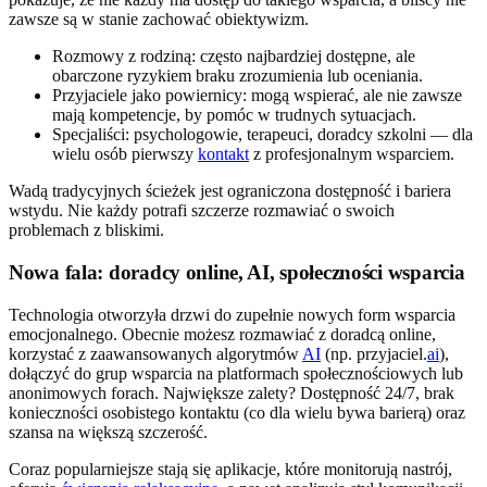
zawsze są w stanie zachować obiektywizm.
Rozmowy z rodziną: często najbardziej dostępne, ale
obarczone ryzykiem braku zrozumienia lub oceniania.
Przyjaciele jako powiernicy: mogą wspierać, ale nie zawsze
mają kompetencje, by pomóc w trudnych sytuacjach.
Specjaliści: psychologowie, terapeuci, doradcy szkolni — dla
wielu osób pierwszy
kontakt
z profesjonalnym wsparciem.
Wadą tradycyjnych ścieżek jest ograniczona dostępność i bariera
wstydu. Nie każdy potrafi szczerze rozmawiać o swoich
problemach z bliskimi.
Nowa fala: doradcy online, AI, społeczności wsparcia
Technologia otworzyła drzwi do zupełnie nowych form wsparcia
emocjonalnego. Obecnie możesz rozmawiać z doradcą online,
korzystać z zaawansowanych algorytmów
AI
(np. przyjaciel.
ai
),
dołączyć do grup wsparcia na platformach społecznościowych lub
anonimowych forach. Największe zalety? Dostępność 24/7, brak
konieczności osobistego kontaktu (co dla wielu bywa barierą) oraz
szansa na większą szczerość.
Coraz popularniejsze stają się aplikacje, które monitorują nastrój,