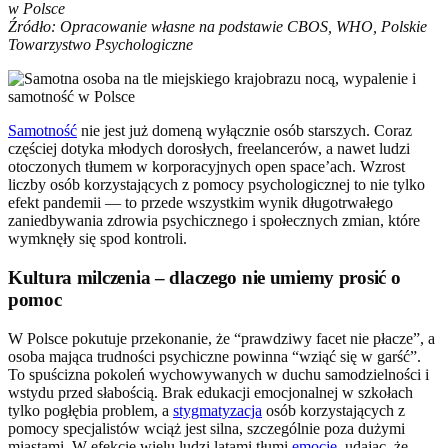
w Polsce
Źródło: Opracowanie własne na podstawie CBOS, WHO, Polskie
Towarzystwo Psychologiczne
Samotność
nie jest już domeną wyłącznie osób starszych. Coraz
częściej dotyka młodych dorosłych, freelancerów, a nawet ludzi
otoczonych tłumem w korporacyjnych open space’ach. Wzrost
liczby osób korzystających z pomocy psychologicznej to nie tylko
efekt pandemii — to przede wszystkim wynik długotrwałego
zaniedbywania zdrowia psychicznego i społecznych zmian, które
wymknęły się spod kontroli.
Kultura milczenia – dlaczego nie umiemy prosić o
pomoc
W Polsce pokutuje przekonanie, że “prawdziwy facet nie płacze”, a
osoba mająca trudności psychiczne powinna “wziąć się w garść”.
To spuścizna pokoleń wychowywanych w duchu samodzielności i
wstydu przed słabością. Brak edukacji emocjonalnej w szkołach
tylko pogłębia problem, a
stygmatyzacja
osób korzystających z
pomocy specjalistów wciąż jest silna, szczególnie poza dużymi
miastami. W efekcie wielu ludzi latami tłumi
emocje
, udając, że