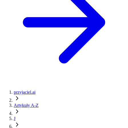
przyjaciel.ai
Artykuły A-Z
J