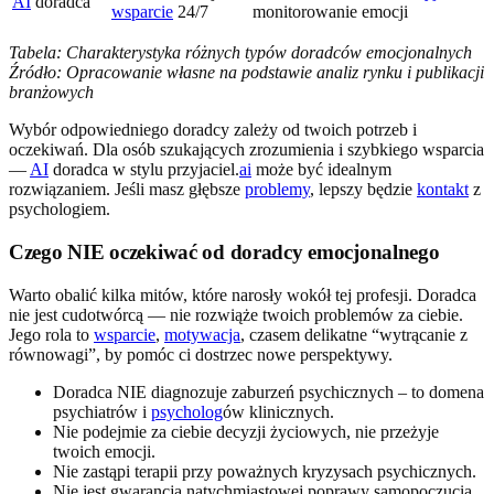
AI
doradca
wsparcie
24/7
monitorowanie emocji
Tabela: Charakterystyka różnych typów doradców emocjonalnych
Źródło: Opracowanie własne na podstawie analiz rynku i publikacji
branżowych
Wybór odpowiedniego doradcy zależy od twoich potrzeb i
oczekiwań. Dla osób szukających zrozumienia i szybkiego wsparcia
—
AI
doradca w stylu przyjaciel.
ai
może być idealnym
rozwiązaniem. Jeśli masz głębsze
problemy
, lepszy będzie
kontakt
z
psychologiem.
Czego NIE oczekiwać od doradcy emocjonalnego
Warto obalić kilka mitów, które narosły wokół tej profesji. Doradca
nie jest cudotwórcą — nie rozwiąże twoich problemów za ciebie.
Jego rola to
wsparcie
,
motywacja
, czasem delikatne “wytrącanie z
równowagi”, by pomóc ci dostrzec nowe perspektywy.
Doradca NIE diagnozuje zaburzeń psychicznych – to domena
psychiatrów i
psycholog
ów klinicznych.
Nie podejmie za ciebie decyzji życiowych, nie przeżyje
twoich emocji.
Nie zastąpi terapii przy poważnych kryzysach psychicznych.
Nie jest gwarancją natychmiastowej poprawy samopoczucia