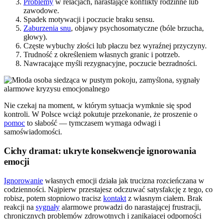
Problemy
w relacjach, narastające konflikty rodzinne lub
zawodowe.
Spadek motywacji i poczucie braku sensu.
Zaburzenia snu
, objawy psychosomatyczne (bóle brzucha,
głowy).
Częste wybuchy złości lub płaczu bez wyraźnej przyczyny.
Trudność z określeniem własnych granic i potrzeb.
Nawracające myśli rezygnacyjne, poczucie bezradności.
Nie czekaj na moment, w którym sytuacja wymknie się spod
kontroli. W Polsce wciąż pokutuje przekonanie, że proszenie o
pomoc
to słabość — tymczasem wymaga odwagi i
samoświadomości.
Cichy dramat: ukryte konsekwencje ignorowania
emocji
Ignorowanie
własnych emocji działa jak trucizna rozcieńczana w
codzienności. Najpierw przestajesz odczuwać satysfakcję z tego, co
robisz, potem stopniowo tracisz
kontakt
z własnym ciałem. Brak
reakcji na
sygnały
alarmowe prowadzi do narastającej frustracji,
chronicznych problemów zdrowotnych i zanikającej odporności