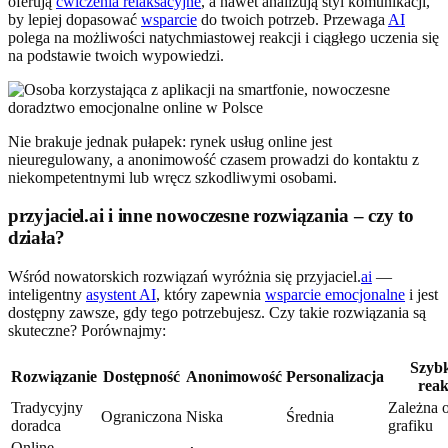
oferują
ćwiczenia relaksacyjne
, a nawet analizują styl komunikacji,
by lepiej dopasować
wsparcie
do twoich potrzeb. Przewaga
AI
polega na możliwości natychmiastowej reakcji i ciągłego uczenia się
na podstawie twoich wypowiedzi.
Nie brakuje jednak pułapek: rynek usług online jest
nieuregulowany, a anonimowość czasem prowadzi do kontaktu z
niekompetentnymi lub wręcz szkodliwymi osobami.
przyjaciel.ai i inne nowoczesne rozwiązania – czy to
działa?
Wśród nowatorskich rozwiązań wyróżnia się przyjaciel.
ai
—
inteligentny
asystent AI
, który zapewnia
wsparcie emocjonalne
i jest
dostępny zawsze, gdy tego potrzebujesz. Czy takie rozwiązania są
skuteczne? Porównajmy:
Szyb
Rozwiązanie
Dostępność
Anonimowość
Personalizacja
reak
Tradycyjny
Zależna 
Ograniczona
Niska
Średnia
doradca
grafiku
Online