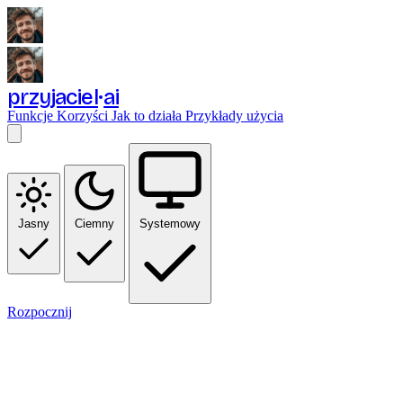
przyjaciel
ai
Funkcje
Korzyści
Jak to działa
Przykłady użycia
Jasny
Ciemny
Systemowy
Rozpocznij