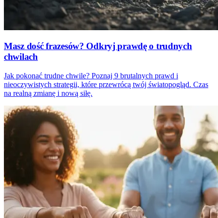
Masz dość frazesów? Odkryj prawdę o trudnych
chwilach
Jak pokonać trudne chwile? Poznaj 9 brutalnych prawd i
nieoczywistych strategii, które przewrócą twój światopogląd. Czas
na realną zmianę i nową siłę.