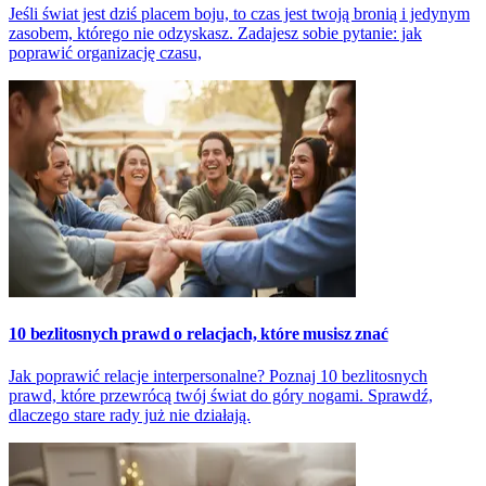
Jeśli świat jest dziś placem boju, to czas jest twoją bronią i jedynym
zasobem, którego nie odzyskasz. Zadajesz sobie pytanie: jak
poprawić organizację czasu,
10 bezlitosnych prawd o relacjach, które musisz znać
Jak poprawić relacje interpersonalne? Poznaj 10 bezlitosnych
prawd, które przewrócą twój świat do góry nogami. Sprawdź,
dlaczego stare rady już nie działają.