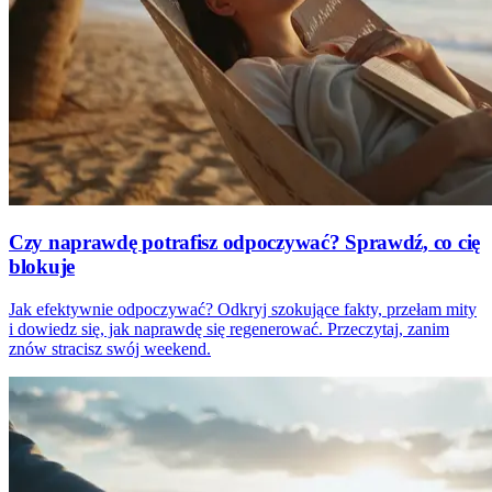
Czy naprawdę potrafisz odpoczywać? Sprawdź, co cię
blokuje
Jak efektywnie odpoczywać? Odkryj szokujące fakty, przełam mity
i dowiedz się, jak naprawdę się regenerować. Przeczytaj, zanim
znów stracisz swój weekend.