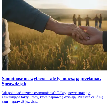
Samotność nie wybiera – ale ty możesz ją przełamać.
Sprawdź jak
Jak pokonać uczucie osamotnienia? Odkryj nowe strategie,
zaskakujące fakty i rady, które naprawdę działają. Przestań czuć się
sam – sprawdź już dziś.