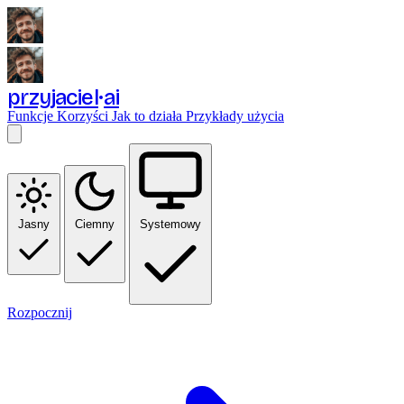
przyjaciel
ai
Funkcje
Korzyści
Jak to działa
Przykłady użycia
Jasny
Ciemny
Systemowy
Rozpocznij