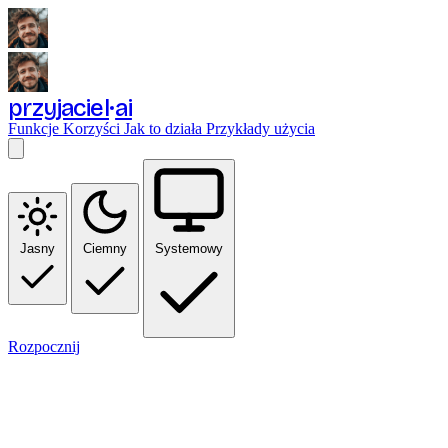
przyjaciel
ai
Funkcje
Korzyści
Jak to działa
Przykłady użycia
Jasny
Ciemny
Systemowy
Rozpocznij