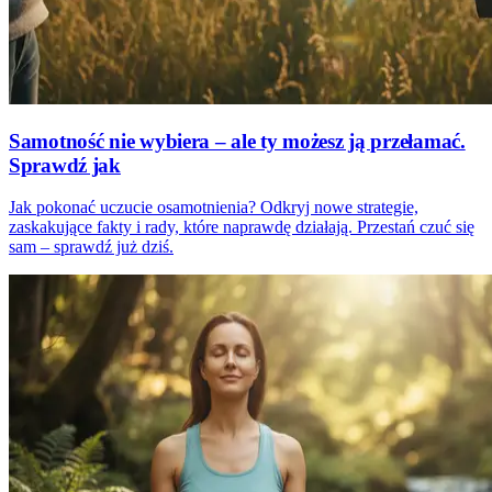
Samotność nie wybiera – ale ty możesz ją przełamać.
Sprawdź jak
Jak pokonać uczucie osamotnienia? Odkryj nowe strategie,
zaskakujące fakty i rady, które naprawdę działają. Przestań czuć się
sam – sprawdź już dziś.