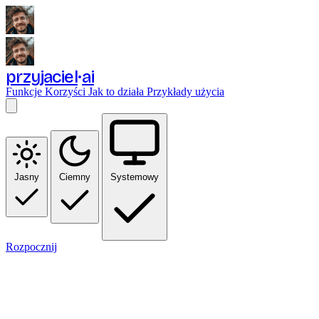
przyjaciel
ai
Funkcje
Korzyści
Jak to działa
Przykłady użycia
Jasny
Ciemny
Systemowy
Rozpocznij