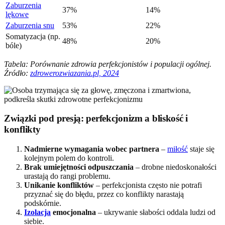
Zaburzenia
37%
14%
lękowe
Zaburzenia snu
53%
22%
Somatyzacja (np.
48%
20%
bóle)
Tabela: Porównanie zdrowia perfekcjonistów i populacji ogólnej.
Źródło:
zdrowerozwiazania.pl, 2024
Związki pod presją: perfekcjonizm a bliskość i
konflikty
Nadmierne wymagania wobec partnera
–
miłość
staje się
kolejnym polem do kontroli.
Brak umiejętności odpuszczania
– drobne niedoskonałości
urastają do rangi problemu.
Unikanie konfliktów
– perfekcjonista często nie potrafi
przyznać się do błędu, przez co konflikty narastają
podskórnie.
Izolacja
emocjonalna
– ukrywanie słabości oddala ludzi od
siebie.