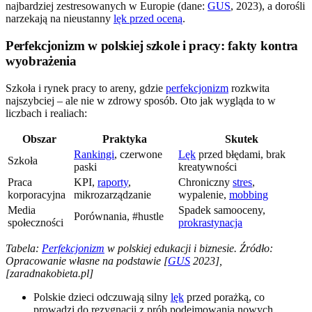
najbardziej zestresowanych w Europie (dane:
GUS
, 2023), a dorośli
narzekają na nieustanny
lęk przed oceną
.
Perfekcjonizm w polskiej szkole i pracy: fakty kontra
wyobrażenia
Szkoła i rynek pracy to areny, gdzie
perfekcjonizm
rozkwita
najszybciej – ale nie w zdrowy sposób. Oto jak wygląda to w
liczbach i realiach:
Obszar
Praktyka
Skutek
Rankingi
, czerwone
Lęk
przed błędami, brak
Szkoła
paski
kreatywności
Praca
KPI,
raporty
,
Chroniczny
stres
,
korporacyjna
mikrozarządzanie
wypalenie,
mobbing
Media
Spadek samooceny,
Porównania, #hustle
społeczności
prokrastynacja
Tabela:
Perfekcjonizm
w polskiej edukacji i biznesie. Źródło:
Opracowanie własne na podstawie [
GUS
2023],
[zaradnakobieta.pl]
Polskie dzieci odczuwają silny
lęk
przed porażką, co
prowadzi do rezygnacji z prób podejmowania nowych