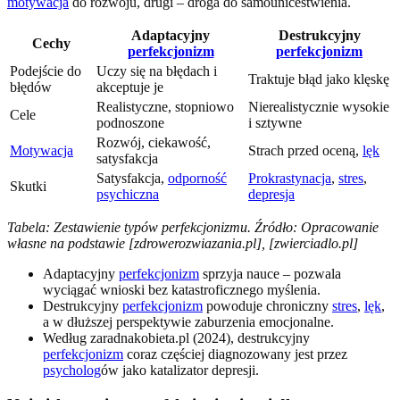
motywacja
do rozwoju, drugi – droga do samounicestwienia.
Adaptacyjny
Destrukcyjny
Cechy
perfekcjonizm
perfekcjonizm
Podejście do
Uczy się na błędach i
Traktuje błąd jako klęskę
błędów
akceptuje je
Realistyczne, stopniowo
Nierealistycznie wysokie
Cele
podnoszone
i sztywne
Rozwój, ciekawość,
Motywacja
Strach przed oceną,
lęk
satysfakcja
Satysfakcja,
odporność
Prokrastynacja
,
stres
,
Skutki
psychiczna
depresja
Tabela: Zestawienie typów perfekcjonizmu. Źródło: Opracowanie
własne na podstawie [zdrowerozwiazania.pl], [zwierciadlo.pl]
Adaptacyjny
perfekcjonizm
sprzyja nauce – pozwala
wyciągać wnioski bez katastroficznego myślenia.
Destrukcyjny
perfekcjonizm
powoduje chroniczny
stres
,
lęk
,
a w dłuższej perspektywie zaburzenia emocjonalne.
Według zaradnakobieta.pl (2024), destrukcyjny
perfekcjonizm
coraz częściej diagnozowany jest przez
psycholog
ów jako katalizator depresji.