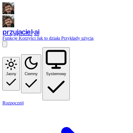
przyjaciel
ai
Funkcje
Korzyści
Jak to działa
Przykłady użycia
Jasny
Ciemny
Systemowy
Rozpocznij