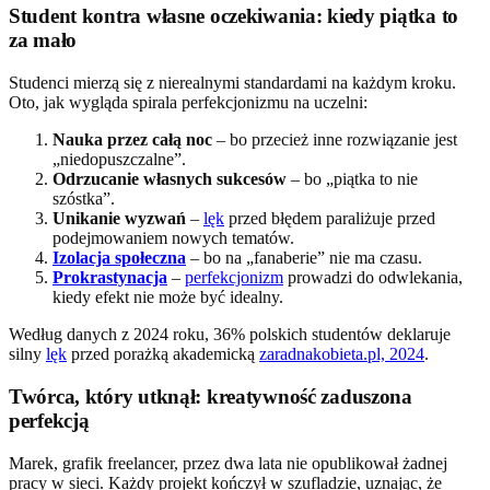
Student kontra własne oczekiwania: kiedy piątka to
za mało
Studenci mierzą się z nierealnymi standardami na każdym kroku.
Oto, jak wygląda spirala perfekcjonizmu na uczelni:
Nauka przez całą noc
– bo przecież inne rozwiązanie jest
„niedopuszczalne”.
Odrzucanie własnych sukcesów
– bo „piątka to nie
szóstka”.
Unikanie wyzwań
–
lęk
przed błędem paraliżuje przed
podejmowaniem nowych tematów.
Izolacja społeczna
– bo na „fanaberie” nie ma czasu.
Prokrastynacja
–
perfekcjonizm
prowadzi do odwlekania,
kiedy efekt nie może być idealny.
Według danych z 2024 roku, 36% polskich studentów deklaruje
silny
lęk
przed porażką akademicką
zaradnakobieta.pl, 2024
.
Twórca, który utknął: kreatywność zaduszona
perfekcją
Marek, grafik freelancer, przez dwa lata nie opublikował żadnej
pracy w sieci. Każdy projekt kończył w szufladzie, uznając, że