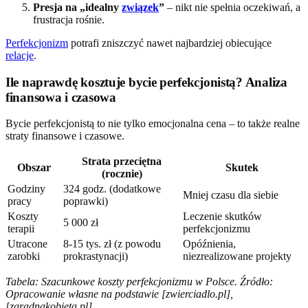
Presja na „idealny
związek
”
– nikt nie spełnia oczekiwań, a
frustracja rośnie.
Perfekcjonizm
potrafi zniszczyć nawet najbardziej obiecujące
relacje
.
Ile naprawdę kosztuje bycie perfekcjonistą? Analiza
finansowa i czasowa
Bycie perfekcjonistą to nie tylko emocjonalna cena – to także realne
straty finansowe i czasowe.
Strata przeciętna
Obszar
Skutek
(rocznie)
Godziny
324 godz. (dodatkowe
Mniej czasu dla siebie
pracy
poprawki)
Koszty
Leczenie skutków
5 000 zł
terapii
perfekcjonizmu
Utracone
8-15 tys. zł (z powodu
Opóźnienia,
zarobki
prokrastynacji)
niezrealizowane projekty
Tabela: Szacunkowe koszty perfekcjonizmu w Polsce. Źródło:
Opracowanie własne na podstawie [zwierciadlo.pl],
[zaradnakobieta.pl]