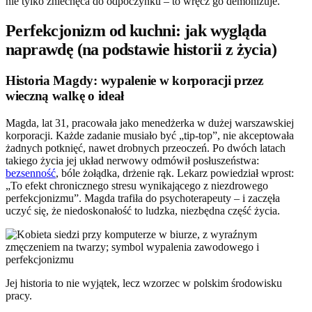
nie tylko zniechęca do odpoczynku – to wręcz go demonizuje.
Perfekcjonizm od kuchni: jak wygląda
naprawdę (na podstawie historii z życia)
Historia Magdy: wypalenie w korporacji przez
wieczną walkę o ideał
Magda, lat 31, pracowała jako menedżerka w dużej warszawskiej
korporacji. Każde zadanie musiało być „tip-top”, nie akceptowała
żadnych potknięć, nawet drobnych przeoczeń. Po dwóch latach
takiego życia jej układ nerwowy odmówił posłuszeństwa:
bezsenność
, bóle żołądka, drżenie rąk. Lekarz powiedział wprost:
„To efekt chronicznego stresu wynikającego z niezdrowego
perfekcjonizmu”. Magda trafiła do psychoterapeuty – i zaczęła
uczyć się, że niedoskonałość to ludzka, niezbędna część życia.
Jej historia to nie wyjątek, lecz wzorzec w polskim środowisku
pracy.