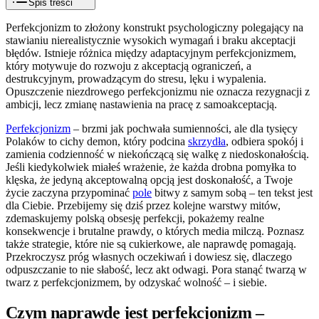
Spis treści
Perfekcjonizm to złożony konstrukt psychologiczny polegający na
stawianiu nierealistycznie wysokich wymagań i braku akceptacji
błędów. Istnieje różnica między adaptacyjnym perfekcjonizmem,
który motywuje do rozwoju z akceptacją ograniczeń, a
destrukcyjnym, prowadzącym do stresu, lęku i wypalenia.
Opuszczenie niezdrowego perfekcjonizmu nie oznacza rezygnacji z
ambicji, lecz zmianę nastawienia na pracę z samoakceptacją.
Perfekcjonizm
– brzmi jak pochwała sumienności, ale dla tysięcy
Polaków to cichy demon, który podcina
skrzydła
, odbiera spokój i
zamienia codzienność w niekończącą się walkę z niedoskonałością.
Jeśli kiedykolwiek miałeś wrażenie, że każda drobna pomyłka to
klęska, że jedyną akceptowalną opcją jest doskonałość, a Twoje
życie zaczyna przypominać
pole
bitwy z samym sobą – ten tekst jest
dla Ciebie. Przebijemy się dziś przez kolejne warstwy mitów,
zdemaskujemy polską obsesję perfekcji, pokażemy realne
konsekwencje i brutalne prawdy, o których media milczą. Poznasz
także strategie, które nie są cukierkowe, ale naprawdę pomagają.
Przekroczysz próg własnych oczekiwań i dowiesz się, dlaczego
odpuszczanie to nie słabość, lecz akt odwagi. Pora stanąć twarzą w
twarz z perfekcjonizmem, by odzyskać wolność – i siebie.
Czym naprawdę jest perfekcjonizm –