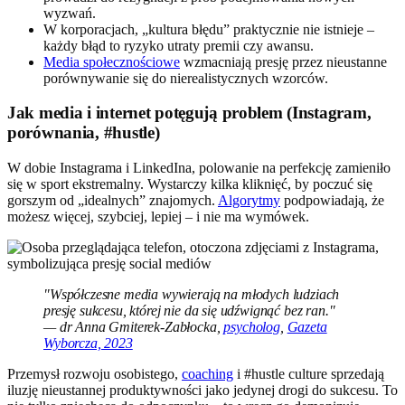
wyzwań.
W korporacjach, „kultura błędu” praktycznie nie istnieje –
każdy błąd to ryzyko utraty premii czy awansu.
Media społecznościowe
wzmacniają presję przez nieustanne
porównywanie się do nierealistycznych wzorców.
Jak media i internet potęgują problem (Instagram,
porównania, #hustle)
W dobie Instagrama i LinkedIna, polowanie na perfekcję zamieniło
się w sport ekstremalny. Wystarczy kilka kliknięć, by poczuć się
gorszym od „idealnych” znajomych.
Algorytmy
podpowiadają, że
możesz więcej, szybciej, lepiej – i nie ma wymówek.
"Współczesne media wywierają na młodych ludziach
presję sukcesu, której nie da się udźwignąć bez ran."
— dr Anna Gmiterek-Zabłocka,
psycholog
,
Gazeta
Wyborcza, 2023
Przemysł rozwoju osobistego,
coaching
i #hustle culture sprzedają
iluzję nieustannej produktywności jako jedynej drogi do sukcesu. To