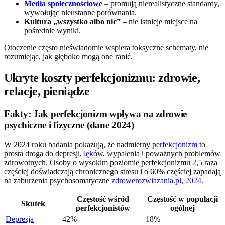
Media społecznościowe
– promują nierealistyczne standardy,
wywołując nieustanne porównania.
Kultura „wszystko albo nic”
– nie istnieje miejsce na
pośrednie wyniki.
Otoczenie często nieświadomie wspiera toksyczne schematy, nie
rozumiejąc, jak głęboko mogą one ranić.
Ukryte koszty perfekcjonizmu: zdrowie,
relacje, pieniądze
Fakty: Jak perfekcjonizm wpływa na zdrowie
psychiczne i fizyczne (dane 2024)
W 2024 roku badania pokazują, że nadmierny
perfekcjonizm
to
prosta droga do depresji,
lęk
ów, wypalenia i poważnych problemów
zdrowotnych. Osoby o wysokim poziomie perfekcjonizmu 2,5 raza
częściej doświadczają chronicznego stresu i o 60% częściej zapadają
na zaburzenia psychosomatyczne
zdrowerozwiazania.pl, 2024
.
Częstość wśród
Częstość w populacji
Skutek
perfekcjonistów
ogólnej
Depresja
42%
18%