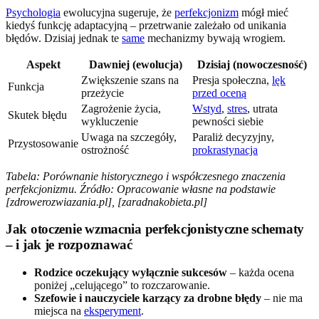
Psychologia
ewolucyjna sugeruje, że
perfekcjonizm
mógł mieć
kiedyś funkcję adaptacyjną – przetrwanie zależało od unikania
błędów. Dzisiaj jednak te
same
mechanizmy bywają wrogiem.
Aspekt
Dawniej (ewolucja)
Dzisiaj (nowoczesność)
Zwiększenie szans na
Presja społeczna,
lęk
Funkcja
przeżycie
przed oceną
Zagrożenie życia,
Wstyd
,
stres
, utrata
Skutek błędu
wykluczenie
pewności siebie
Uwaga na szczegóły,
Paraliż decyzyjny,
Przystosowanie
ostrożność
prokrastynacja
Tabela: Porównanie historycznego i współczesnego znaczenia
perfekcjonizmu. Źródło: Opracowanie własne na podstawie
[zdrowerozwiazania.pl], [zaradnakobieta.pl]
Jak otoczenie wzmacnia perfekcjonistyczne schematy
– i jak je rozpoznawać
Rodzice oczekujący wyłącznie sukcesów
– każda ocena
poniżej „celującego” to rozczarowanie.
Szefowie i nauczyciele karzący za drobne błędy
– nie ma
miejsca na
eksperyment
.