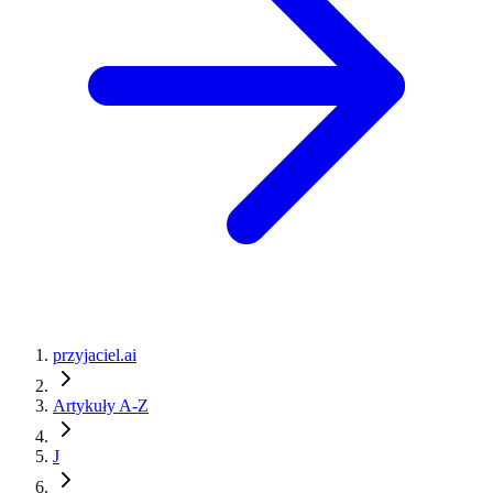
przyjaciel.ai
Artykuły A-Z
J