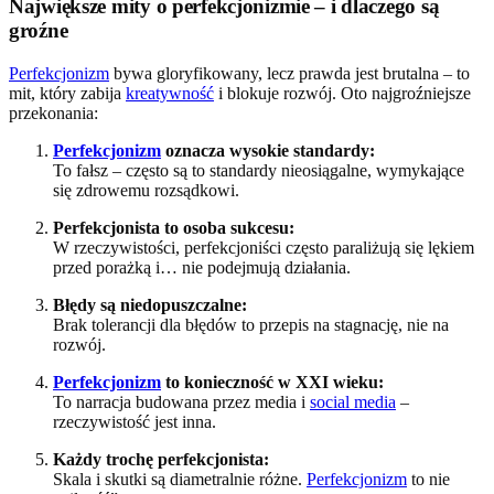
Największe mity o perfekcjonizmie – i dlaczego są
groźne
Perfekcjonizm
bywa gloryfikowany, lecz prawda jest brutalna – to
mit, który zabija
kreatywność
i blokuje rozwój. Oto najgroźniejsze
przekonania:
Perfekcjonizm
oznacza wysokie standardy:
To fałsz – często są to standardy nieosiągalne, wymykające
się zdrowemu rozsądkowi.
Perfekcjonista to osoba sukcesu:
W rzeczywistości, perfekcjoniści często paraliżują się lękiem
przed porażką i… nie podejmują działania.
Błędy są niedopuszczalne:
Brak tolerancji dla błędów to przepis na stagnację, nie na
rozwój.
Perfekcjonizm
to konieczność w XXI wieku:
To narracja budowana przez media i
social media
–
rzeczywistość jest inna.
Każdy trochę perfekcjonista:
Skala i skutki są diametralnie różne.
Perfekcjonizm
to nie