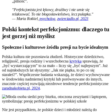
„pilność”.
"Perfekcjonista jest lękowy, drażliwy i nie umie się
relaksować. To nie błogosławieństwo, lecz pułapka."
— Maria Rotkiel,
psycholog
,
zwierciadlo.pl, 2023
Polski kontekst perfekcjonizmu: dlaczego tu
jest gorzej niż myślisz
Społeczne i kulturowe źródła presji na bycie idealnym
Polska kultura nie pozostawia złudzeń. Historyczne dziedzictwo,
religijność, presja rodziny i wszechobecna
krytyka
sprawiają, że
„być wystarczającym” to za mało – liczy się „być najlepszym”. Już
od najmłodszych lat słyszymy: „Jak nie piątka, to po co się
starałeś?”. Współczesne badania wskazują, że dzieci wychowywane
w środowisku nadmiernej krytyki lub porównywane do innych,
znacznie częściej rozwijają niezdrowe tendencje perfekcjonistyczne
zaradnakobieta.pl, 2024
.
Nie jest przypadkiem, że polskie dzieci i młodzież należą do