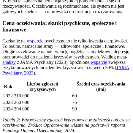
W efekcie, społeczna percepcja szybkiej pomocy oddala się od
rzeczywistości. Oczekiwania są rozdmuchane, ale system nie jest
gotowy ich spełnić — co prowadzi do frustracji i rozczarowania.
Cena oczekiwania: skutki psychiczne, społeczne i
finansowe
Czekanie na
wsparcie
psychiczne to nie tylko kwestia cierpliwości.
To realne, namacalne straty — zdrowotne, społeczne i finansowe.
Długie oczekiwanie na interwencję pogłębia stany lękowe, depresję
oraz prowadzi do nasilenia kryzysów psychicznych. Według meta-
analizy
z JAMA Psychiatry (2023), opóźnione
wsparcie
zwiększa
ryzyko poważnych incydentów kryzysowych nawet o 30% (
JAMA
Psychiatry, 2023
).
Liczba zgłoszeń
Średni czas oczekiwania
Rok
kryzysowych
(dni)
2022
210 000
60
2023
260 000
75
2024
294 000
90
Tabela 2: Wzrost liczby zgłoszeń kryzysowych w zależności od czasu
oczekiwania. Źródło: Opracowanie własne na podstawie raportu
Fundacji Dajemy Dzieciom Siłę, 2024.