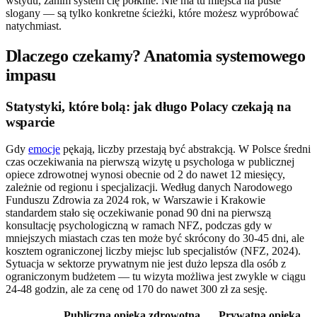
wstydu, zanim system cię połknie. Nie ma tu miejsca na puste
slogany — są tylko konkretne ścieżki, które możesz wypróbować
natychmiast.
Dlaczego czekamy? Anatomia systemowego
impasu
Statystyki, które bolą: jak długo Polacy czekają na
wsparcie
Gdy
emocje
pękają, liczby przestają być abstrakcją. W Polsce średni
czas oczekiwania na pierwszą wizytę u psychologa w publicznej
opiece zdrowotnej wynosi obecnie od 2 do nawet 12 miesięcy,
zależnie od regionu i specjalizacji. Według danych Narodowego
Funduszu Zdrowia za 2024 rok, w Warszawie i Krakowie
standardem stało się oczekiwanie ponad 90 dni na pierwszą
konsultację psychologiczną w ramach NFZ, podczas gdy w
mniejszych miastach czas ten może być skrócony do 30-45 dni, ale
kosztem ograniczonej liczby miejsc lub specjalistów (NFZ, 2024).
Sytuacja w sektorze prywatnym nie jest dużo lepsza dla osób z
ograniczonym budżetem — tu wizyta możliwa jest zwykle w ciągu
24-48 godzin, ale za cenę od 170 do nawet 300 zł za sesję.
Publiczna opieka zdrowotna
Prywatna opieka