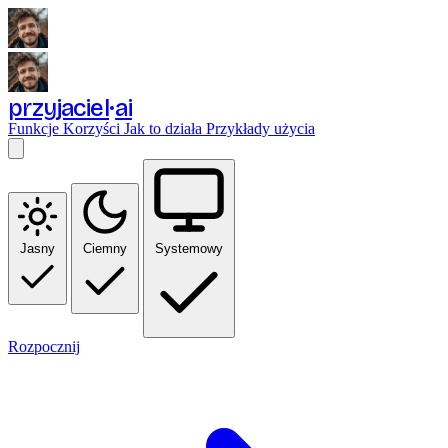
przyjaciel
ai
Funkcje
Korzyści
Jak to działa
Przykłady użycia
Jasny
Ciemny
Systemowy
Rozpocznij