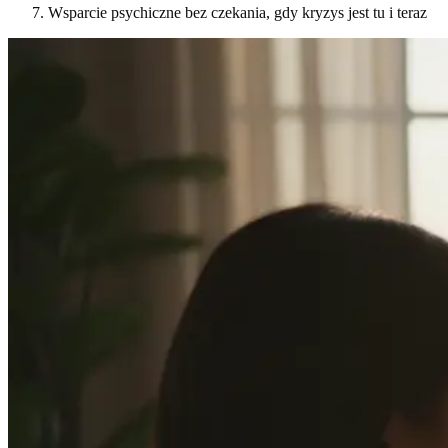
Wsparcie psychiczne bez czekania, gdy kryzys jest tu i teraz