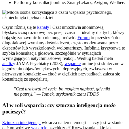
Platformy konsultacji online: ZnanyLekarz, Avigon, Wellbee.
Czym różnią się te
kanały
? Czat umożliwia anonimową,
błyskawiczną rozmowę bez presji czasu — idealny dla tych, którzy
boją się zadzwonić lub nie mogą mówić.
Forum
to przestrzeń do
długofalowej wymiany doświadczeń, często moderowana przez
ekspertów lub wyszkolonych wolontariuszy. Infolinia kryzysowa to
szybka konsultacja głosowa, szczególnie w sytuacjach
wymagających natychmiastowej reakcji. Według badań meta-
analizy
JAMA Psychiatry (2023),
wsparcie
online jest skuteczne w
łagodzeniu objawów lękowych i depresyjnych, zwłaszcza w
pierwszym kontakcie — choć w ciężkich przypadkach zaleca się
konsultację ze specjalistą.
"Czat uratował mi życie, bo mogłem napisać, gdy nikt
nie patrzył." — Tomek, użytkownik czatu FDDS
AI w roli wsparcia: czy sztuczna inteligencja może
pocieszyć?
Sztuczna inteligencja
wkracza na teren emocji — czy jest w stanie
dać prawdziwe
wsparcie
psychiczne? Rozwiązania takie jak