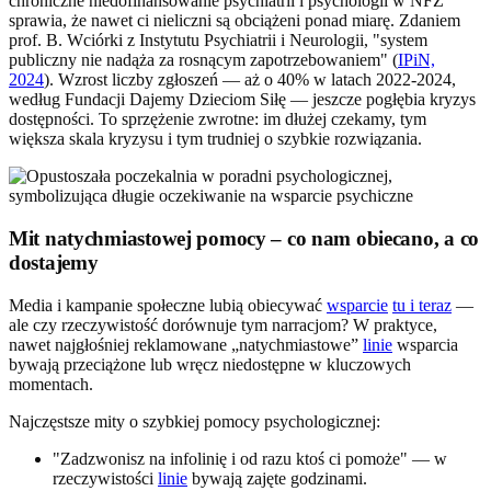
chroniczne niedofinansowanie psychiatrii i psychologii w NFZ
sprawia, że nawet ci nieliczni są obciążeni ponad miarę. Zdaniem
prof. B. Wciórki z Instytutu Psychiatrii i Neurologii, "system
publiczny nie nadąża za rosnącym zapotrzebowaniem" (
IPiN,
2024
). Wzrost liczby zgłoszeń — aż o 40% w latach 2022-2024,
według Fundacji Dajemy Dzieciom Siłę — jeszcze pogłębia kryzys
dostępności. To sprzężenie zwrotne: im dłużej czekamy, tym
większa skala kryzysu i tym trudniej o szybkie rozwiązania.
Mit natychmiastowej pomocy – co nam obiecano, a co
dostajemy
Media i kampanie społeczne lubią obiecywać
wsparcie
tu i teraz
—
ale czy rzeczywistość dorównuje tym narracjom? W praktyce,
nawet najgłośniej reklamowane „natychmiastowe”
linie
wsparcia
bywają przeciążone lub wręcz niedostępne w kluczowych
momentach.
Najczęstsze mity o szybkiej pomocy psychologicznej:
"Zadzwonisz na infolinię i od razu ktoś ci pomoże" — w
rzeczywistości
linie
bywają zajęte godzinami.