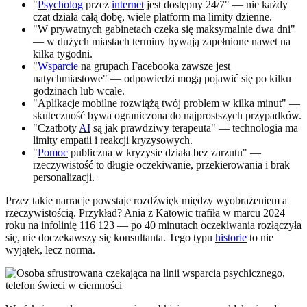
"
Psycholog
przez
internet
jest dostępny 24/7" — nie każdy
czat działa całą dobę, wiele platform ma limity dzienne.
"W prywatnych gabinetach czeka się maksymalnie dwa dni"
— w dużych miastach terminy bywają zapełnione nawet na
kilka tygodni.
"
Wsparcie
na grupach Facebooka zawsze jest
natychmiastowe" — odpowiedzi mogą pojawić się po kilku
godzinach lub wcale.
"Aplikacje mobilne rozwiążą twój problem w kilka minut" —
skuteczność bywa ograniczona do najprostszych przypadków.
"Czatboty
AI
są jak prawdziwy terapeuta" — technologia ma
limity empatii i reakcji kryzysowych.
"
Pomoc
publiczna w kryzysie działa bez zarzutu" —
rzeczywistość to długie oczekiwanie, przekierowania i brak
personalizacji.
Przez takie narracje powstaje rozdźwięk między wyobrażeniem a
rzeczywistością. Przykład? Ania z Katowic trafiła w marcu 2024
roku na infolinię 116 123 — po 40 minutach oczekiwania rozłączyła
się, nie doczekawszy się konsultanta. Tego typu
historie
to nie
wyjątek, lecz norma.