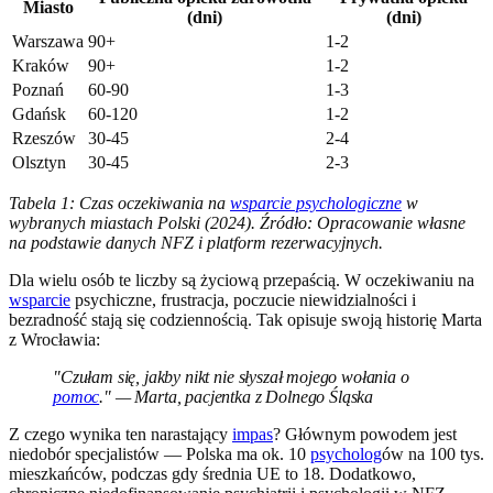
Miasto
(dni)
(dni)
Warszawa
90+
1-2
Kraków
90+
1-2
Poznań
60-90
1-3
Gdańsk
60-120
1-2
Rzeszów
30-45
2-4
Olsztyn
30-45
2-3
Tabela 1: Czas oczekiwania na
wsparcie psychologiczne
w
wybranych miastach Polski (2024). Źródło: Opracowanie własne
na podstawie danych NFZ i platform rezerwacyjnych.
Dla wielu osób te liczby są życiową przepaścią. W oczekiwaniu na
wsparcie
psychiczne, frustracja, poczucie niewidzialności i
bezradność stają się codziennością. Tak opisuje swoją historię Marta
z Wrocławia:
"Czułam się, jakby nikt nie słyszał mojego wołania o
pomoc
." — Marta, pacjentka z Dolnego Śląska
Z czego wynika ten narastający
impas
? Głównym powodem jest
niedobór specjalistów — Polska ma ok. 10
psycholog
ów na 100 tys.
mieszkańców, podczas gdy średnia UE to 18. Dodatkowo,