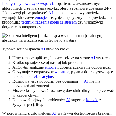
Inteligentny towarzysz wsparcia
, oparte na zaawansowanych
algorytmach przetwarzania języka, oferują rozmowę dostępną 24/7.
Jak to wygląda w praktyce?
AI
analizuje twoje wypowiedzi,
wyłapuje kluczowe
emocje
i reaguje empatycznymi odpowiedziami,
proponując
techniki radzenia sobie ze stresem
czy wskazówki
dotyczące samopomocy.
Typowa sesja wsparcia
AI
krok po kroku:
Uruchamiasz aplikację lub wchodzisz na stronę
AI
wsparcia.
Krótko opisujesz swój nastrój lub problem.
Algorytm analizuje
emocje
i dobiera adekwatne odpowiedzi.
Otrzymujesz empatyczne
wsparcie
, pytania doprecyzowujące
lub
techniki relaksacyjne
.
Rozmowa jest swobodna, bez oceniania —
AI
nie ma
uprzedzeń ani znużenia.
Możesz kontynuować rozmowę dowolnie długo lub przerwać
w każdej chwili.
Dla poważniejszych problemów
AI
sugeruje
kontakt
z
żywym specjalistą.
W porównaniu z człowiekiem
AI
wygrywa dostępnością i brakiem