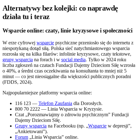
Alternatywy bez kolejki: co naprawdę
działa tu i teraz
Wsparcie online: czaty, linie kryzysowe i społeczności
W erze cyfrowej
wsparcie
psychiczne przeniosło się do internetu z
niespotykaną dotąd siłą. Polska sieć natychmiastowego wsparcia
rozrosła się na kilka filarów: infolinie kryzysowe, czaty tekstowe,
grupy wsparcia
na forach i w
social media
. Tylko w 2024 roku
liczba zgłoszeń na czatach Fundacji Dajemy Dzieciom Siłę wzrosła
o 40%, a średni czas oczekiwania na konsultanta to mniej niż 5
minut — co jest nieosiągalne dla większości publicznych poradni
(FDDS, 2024).
Najpopularniejsze platformy wsparcia online:
116 123 —
Telefon Zaufania
dla Dorosłych.
800 70 2222 — Linia Wsparcia w Kryzysie.
Czat „Porozmawiajmy o zdrowiu psychicznym” Fundacji
Dajemy Dzieciom Siłę.
Grupy wsparcia
na Facebooku (np. „
Wsparcie
w depresji”,
„Ankietowani”).
Forum
„Linia Wsparcia” online.