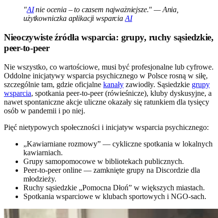
"
AI
nie ocenia – to czasem najważniejsze." — Ania,
użytkowniczka aplikacji wsparcia
AI
Nieoczywiste źródła wsparcia: grupy, ruchy sąsiedzkie,
peer-to-peer
Nie wszystko, co wartościowe, musi być profesjonalne lub cyfrowe.
Oddolne inicjatywy wsparcia psychicznego w Polsce rosną w siłę,
szczególnie tam, gdzie oficjalne
kanały
zawiodły. Sąsiedzkie
grupy
wsparcia
, spotkania peer-to-peer (rówieśnicze), kluby dyskusyjne, a
nawet spontaniczne akcje uliczne okazały się ratunkiem dla tysięcy
osób w pandemii i po niej.
Pięć nietypowych społeczności i inicjatyw wsparcia psychicznego:
„Kawiarniane rozmowy” — cykliczne spotkania w lokalnych
kawiarniach.
Grupy samopomocowe w bibliotekach publicznych.
Peer-to-peer online — zamknięte grupy na Discordzie dla
młodzieży.
Ruchy sąsiedzkie „Pomocna Dłoń” w większych miastach.
Spotkania wsparciowe w klubach sportowych i NGO-sach.