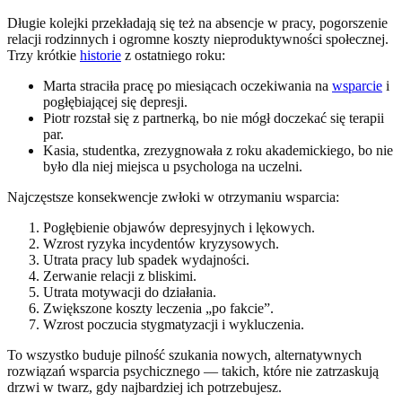
Długie kolejki przekładają się też na absencje w pracy, pogorszenie
relacji rodzinnych i ogromne koszty nieproduktywności społecznej.
Trzy krótkie
historie
z ostatniego roku:
Marta straciła pracę po miesiącach oczekiwania na
wsparcie
i
pogłębiającej się depresji.
Piotr rozstał się z partnerką, bo nie mógł doczekać się terapii
par.
Kasia, studentka, zrezygnowała z roku akademickiego, bo nie
było dla niej miejsca u psychologa na uczelni.
Najczęstsze konsekwencje zwłoki w otrzymaniu wsparcia:
Pogłębienie objawów depresyjnych i lękowych.
Wzrost ryzyka incydentów kryzysowych.
Utrata pracy lub spadek wydajności.
Zerwanie relacji z bliskimi.
Utrata motywacji do działania.
Zwiększone koszty leczenia „po fakcie”.
Wzrost poczucia stygmatyzacji i wykluczenia.
To wszystko buduje pilność szukania nowych, alternatywnych
rozwiązań wsparcia psychicznego — takich, które nie zatrzaskują
drzwi w twarz, gdy najbardziej ich potrzebujesz.