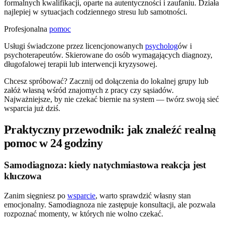
formalnych kwalifikacji, oparte na autentyczności i zaufaniu. Działa
najlepiej w sytuacjach codziennego stresu lub samotności.
Profesjonalna
pomoc
Usługi świadczone przez licencjonowanych
psycholog
ów i
psychoterapeutów. Skierowane do osób wymagających diagnozy,
długofalowej terapii lub interwencji kryzysowej.
Chcesz spróbować? Zacznij od dołączenia do lokalnej grupy lub
załóż własną wśród znajomych z pracy czy sąsiadów.
Najważniejsze, by nie czekać biernie na system — twórz swoją sieć
wsparcia już dziś.
Praktyczny przewodnik: jak znaleźć realną
pomoc w 24 godziny
Samodiagnoza: kiedy natychmiastowa reakcja jest
kluczowa
Zanim sięgniesz po
wsparcie
, warto sprawdzić własny stan
emocjonalny. Samodiagnoza nie zastępuje konsultacji, ale pozwala
rozpoznać momenty, w których nie wolno czekać.