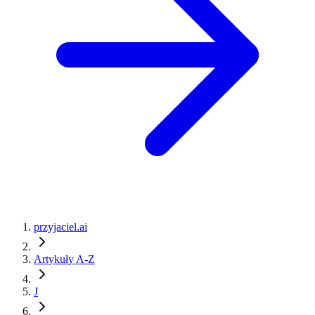
przyjaciel.ai
Artykuły A-Z
J