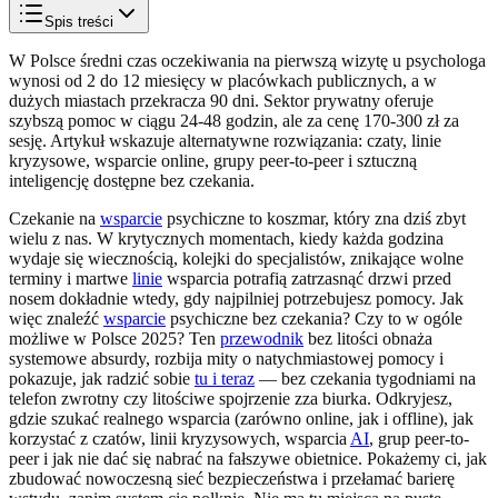
Spis treści
W Polsce średni czas oczekiwania na pierwszą wizytę u psychologa
wynosi od 2 do 12 miesięcy w placówkach publicznych, a w
dużych miastach przekracza 90 dni. Sektor prywatny oferuje
szybszą pomoc w ciągu 24-48 godzin, ale za cenę 170-300 zł za
sesję. Artykuł wskazuje alternatywne rozwiązania: czaty, linie
kryzysowe, wsparcie online, grupy peer-to-peer i sztuczną
inteligencję dostępne bez czekania.
Czekanie na
wsparcie
psychiczne to koszmar, który zna dziś zbyt
wielu z nas. W krytycznych momentach, kiedy każda godzina
wydaje się wiecznością, kolejki do specjalistów, znikające wolne
terminy i martwe
linie
wsparcia potrafią zatrzasnąć drzwi przed
nosem dokładnie wtedy, gdy najpilniej potrzebujesz pomocy. Jak
więc znaleźć
wsparcie
psychiczne bez czekania? Czy to w ogóle
możliwe w Polsce 2025? Ten
przewodnik
bez litości obnaża
systemowe absurdy, rozbija mity o natychmiastowej pomocy i
pokazuje, jak radzić sobie
tu i teraz
— bez czekania tygodniami na
telefon zwrotny czy litościwe spojrzenie zza biurka. Odkryjesz,
gdzie szukać realnego wsparcia (zarówno online, jak i offline), jak
korzystać z czatów, linii kryzysowych, wsparcia
AI
, grup peer-to-
peer i jak nie dać się nabrać na fałszywe obietnice. Pokażemy ci, jak
zbudować nowoczesną sieć bezpieczeństwa i przełamać barierę