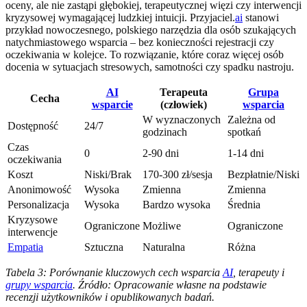
oceny, ale nie zastąpi głębokiej, terapeutycznej więzi czy interwencji
kryzysowej wymagającej ludzkiej intuicji. Przyjaciel.
ai
stanowi
przykład nowoczesnego, polskiego narzędzia dla osób szukających
natychmiastowego wsparcia – bez konieczności rejestracji czy
oczekiwania w kolejce. To rozwiązanie, które coraz więcej osób
docenia w sytuacjach stresowych, samotności czy spadku nastroju.
AI
Terapeuta
Grupa
Cecha
wsparcie
(człowiek)
wsparcia
W wyznaczonych
Zależna od
Dostępność
24/7
godzinach
spotkań
Czas
0
2-90 dni
1-14 dni
oczekiwania
Koszt
Niski/Brak
170-300 zł/sesja
Bezpłatnie/Niski
Anonimowość
Wysoka
Zmienna
Zmienna
Personalizacja
Wysoka
Bardzo wysoka
Średnia
Kryzysowe
Ograniczone
Możliwe
Ograniczone
interwencje
Empatia
Sztuczna
Naturalna
Różna
Tabela 3: Porównanie kluczowych cech wsparcia
AI
, terapeuty i
grupy wsparcia
. Źródło: Opracowanie własne na podstawie
recenzji użytkowników i opublikowanych badań.