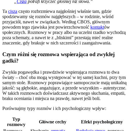
„
Cisza
potrafi krzyczeć głośniej niż słowa.”
Ta
cisza
często rozbrzmiewa najgłośniej właśnie tam, gdzie
spodziewamy się rozmów najgłębszych – w rodzinie, wśród
przyjaciół, nawet w związkach. Według CBOS, głównym
powodem tego zjawiska jest powierzchowność
kontakt
ów
społecznych. Rozmowy w pracy albo na uczelni rzadko wychodzą
poza schematy, a nawet te z „bliskimi” przestają mieć realne
znaczenie, gdy brakuje w nich szczerości i zaangażowania.
Czym różni się rozmowa wspierająca od zwykłej
gadki?
Zwykła pogawędka i prawdziwie wspierająca rozmowa to dwa
światy – choć oba mogą występować w tej samej kuchni, przy tym
samym stole. Rozmowy poprawiające samopoczucie mają unikalną
jakość: są głębokie, angażujące, a przede wszystkim – autentyczne.
W takich rozmowach doświadczasz aktywnego słuchania, empatii,
braku oceniania i miejsca na prawdę, nawet jeśli boli.
Porównajmy typy rozmów i ich psychologiczny wpływ:
Typ
Główne cechy
Efekt psychologiczny
rozmowy
Rozmowa
Słuchanie,
empatia
,
Redukcja stresu
, poprawa