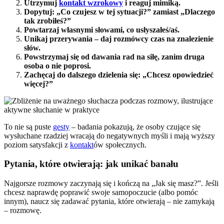
Utrzymuj
kontakt wzrokowy
i reaguj mimiką.
Dopytuj: „Co czujesz w tej sytuacji?” zamiast „Dlaczego
tak zrobiłeś?”
Powtarzaj własnymi słowami, co usłyszałeś/aś.
Unikaj przerywania – daj rozmówcy czas na znalezienie
słów.
Powstrzymaj się od dawania rad na siłę, zanim druga
osoba o nie poprosi.
Zachęcaj do dalszego dzielenia się: „Chcesz opowiedzieć
więcej?”
To nie są puste
gesty
– badania pokazują, że osoby czujące się
wysłuchane rzadziej wracają do negatywnych myśli i mają wyższy
poziom satysfakcji z
kontakt
ów społecznych.
Pytania, które otwierają: jak unikać banału
Najgorsze rozmowy zaczynają się i kończą na „Jak się masz?”. Jeśli
chcesz naprawdę poprawić swoje samopoczucie (albo pomóc
innym), naucz się zadawać pytania, które otwierają – nie zamykają
– rozmowę.