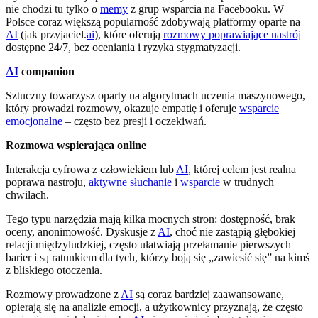
nie chodzi tu tylko o
memy
z grup wsparcia na Facebooku. W
Polsce coraz większą popularność zdobywają platformy oparte na
AI
(jak przyjaciel.
ai
), które oferują
rozmowy poprawiające nastrój
dostępne 24/7, bez oceniania i ryzyka stygmatyzacji.
AI
companion
Sztuczny towarzysz oparty na algorytmach uczenia maszynowego,
który prowadzi rozmowy, okazuje empatię i oferuje
wsparcie
emocjonalne
– często bez presji i oczekiwań.
Rozmowa wspierająca online
Interakcja cyfrowa z człowiekiem lub
AI
, której celem jest realna
poprawa nastroju,
aktywne słuchanie
i
wsparcie
w trudnych
chwilach.
Tego typu narzędzia mają kilka mocnych stron: dostępność, brak
oceny, anonimowość. Dyskusje z
AI
, choć nie zastąpią głębokiej
relacji międzyludzkiej, często ułatwiają przełamanie pierwszych
barier i są ratunkiem dla tych, którzy boją się „zawiesić się” na kimś
z bliskiego otoczenia.
Rozmowy prowadzone z
AI
są coraz bardziej zaawansowane,
opierają się na analizie emocji, a użytkownicy przyznają, że często