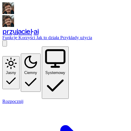
przyjaciel
ai
Funkcje
Korzyści
Jak to działa
Przykłady użycia
Jasny
Ciemny
Systemowy
Rozpocznij