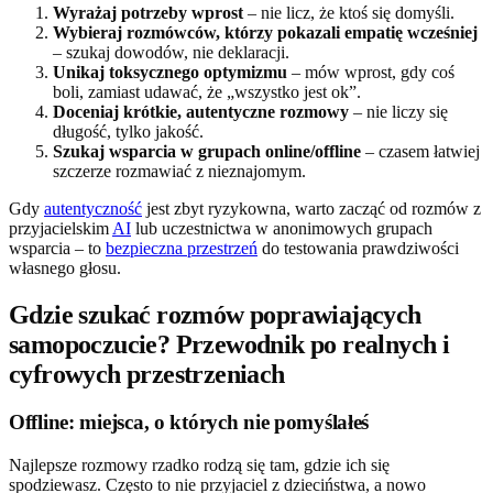
Wyrażaj potrzeby wprost
– nie licz, że ktoś się domyśli.
Wybieraj rozmówców, którzy pokazali empatię wcześniej
– szukaj dowodów, nie deklaracji.
Unikaj toksycznego optymizmu
– mów wprost, gdy coś
boli, zamiast udawać, że „wszystko jest ok”.
Doceniaj krótkie, autentyczne rozmowy
– nie liczy się
długość, tylko jakość.
Szukaj wsparcia w grupach online/offline
– czasem łatwiej
szczerze rozmawiać z nieznajomym.
Gdy
autentyczność
jest zbyt ryzykowna, warto zacząć od rozmów z
przyjacielskim
AI
lub uczestnictwa w anonimowych grupach
wsparcia – to
bezpieczna przestrzeń
do testowania prawdziwości
własnego głosu.
Gdzie szukać rozmów poprawiających
samopoczucie? Przewodnik po realnych i
cyfrowych przestrzeniach
Offline: miejsca, o których nie pomyślałeś
Najlepsze rozmowy rzadko rodzą się tam, gdzie ich się
spodziewasz. Często to nie przyjaciel z dzieciństwa, a nowo