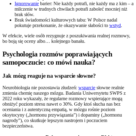
Ignorowanie
barier: Nie każdy potrafi, nie każdy ma z kim – a
milczenie w trudnych chwilach potrafi zaboleć mocniej niż
brak słów.
Brak świadomości kulturowych tabu: W Polsce nadal
pokutuje przekonanie, że okazywanie słabości to
wstyd
.
W efekcie, wiele osób rezygnuje z poszukiwania realnej rozmowy,
bo boją się oceny albo… kolejnego banału.
Psychologia rozmów poprawiających
samopoczucie: co mówi nauka?
Jak mózg reaguje na wsparcie słowne?
Neurobiologia nie pozostawia złudzeń:
wsparcie
słowne realnie
zmienia chemię naszego mózgu. Badania Uniwersytetu SWPS z
2022 roku wykazały, że regularne rozmowy wspierające mogą
obniżyć poziom stresu nawet o 30%. Gdy ktoś słucha nas bez
oceniania i z autentyczną empatią, w mózgu rośnie poziom
oksytocyny („hormonu przywiązania”) i dopaminy („hormonu
nagrody”), co skutkuje lepszym nastrojem i poczuciem
bezpieczeństwa.