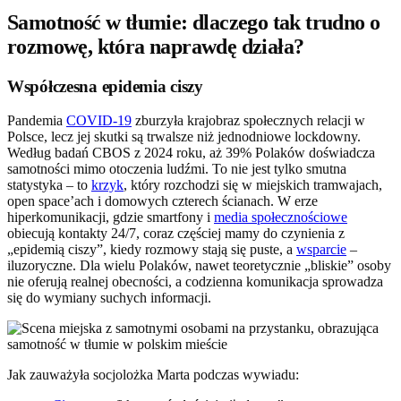
Samotność w tłumie: dlaczego tak trudno o
rozmowę, która naprawdę działa?
Współczesna epidemia ciszy
Pandemia
COVID-19
zburzyła krajobraz społecznych relacji w
Polsce, lecz jej skutki są trwalsze niż jednodniowe lockdowny.
Według badań CBOS z 2024 roku, aż 39% Polaków doświadcza
samotności mimo otoczenia ludźmi. To nie jest tylko smutna
statystyka – to
krzyk
, który rozchodzi się w miejskich tramwajach,
open space’ach i domowych czterech ścianach. W erze
hiperkomunikacji, gdzie smartfony i
media społecznościowe
obiecują kontakty 24/7, coraz częściej mamy do czynienia z
„epidemią ciszy”, kiedy rozmowy stają się puste, a
wsparcie
–
iluzoryczne. Dla wielu Polaków, nawet teoretycznie „bliskie” osoby
nie oferują realnej obecności, a codzienna komunikacja sprowadza
się do wymiany suchych informacji.
Jak zauważyła socjolożka Marta podczas wywiadu: