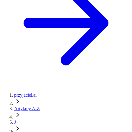
przyjaciel.ai
Artykuły A-Z
J