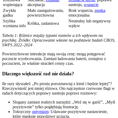
wspierająca
akceptacja
nastroju,
wsparcie
Zwykła
Mało zaangażowania,
Brak wsparcia,
pustka
gadka
powierzchowna
emocjonalna
Szybka
Neutralny lub negatywny
Krótka, zadaniowa
wymiana info
wpływ
Tabela 1: Różnice między typami rozmów a ich wpływem na
psychikę. Źródło: Opracowanie własne na podstawie badań CBOS,
SWPS 2022–2024
Powierzchowne interakcje mają swoją cenę: mogą potęgować
poczucie wyobcowania. Zamiast ładowania baterii, zostajesz z
poczuciem, że właśnie straciłeś cenny czas.
Dlaczego większość rad nie działa?
Ile razy słyszałeś: „Po prostu porozmawiaj z kimś i będzie lepiej”?
Rzeczywistość jest mniej różowa. Oto najczęstsze czerwone flagi w
radach dotyczących poprawy nastroju poprzez rozmowy:
Slogany zamiast realnych narzędzi: „Weź się w garść”, „Myśl
pozytywnie” tylko pogłębiają frustrację.
Toksyczny
optymizm
: Udawane pozytywne nastawienie,
które maskuje prawdziwe uczucia.