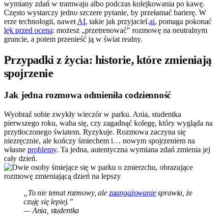
wymiany zdań w tramwaju albo podczas kolejkowania po kawę.
Często wystarczy jedno szczere pytanie, by przełamać barierę. W
erze technologii, nawet
AI
, takie jak przyjaciel.
ai
, pomaga pokonać
lęk przed oceną
: możesz „przetrenować” rozmowę na neutralnym
gruncie, a potem przenieść ją w świat realny.
Przypadki z życia: historie, które zmieniają
spojrzenie
Jak jedna rozmowa odmieniła codzienność
Wyobraź sobie zwykły wieczór w parku. Ania, studentka
pierwszego roku, waha się, czy zagadnąć kolegę, który wygląda na
przytłoczonego światem. Ryzykuje. Rozmowa zaczyna się
niezręcznie, ale kończy śmiechem i… nowym spojrzeniem na
własne
problemy
. Ta jedna, autentyczna wymiana zdań zmienia jej
cały dzień.
„To nie temat rozmowy, ale
zaangażowanie
sprawia, że
czuję się lepiej.”
— Ania, studentka