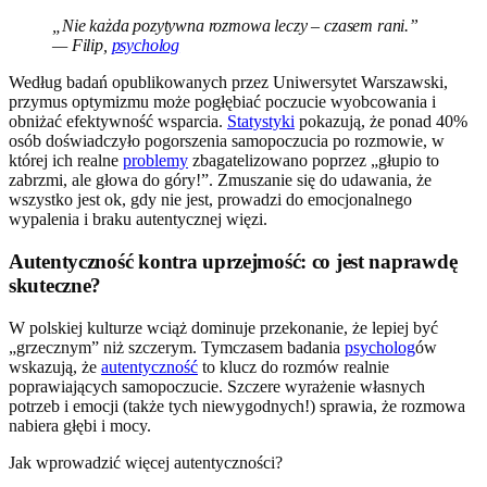
„Nie każda pozytywna rozmowa leczy – czasem rani.”
— Filip,
psycholog
Według badań opublikowanych przez Uniwersytet Warszawski,
przymus optymizmu może pogłębiać poczucie wyobcowania i
obniżać efektywność wsparcia.
Statystyki
pokazują, że ponad 40%
osób doświadczyło pogorszenia samopoczucia po rozmowie, w
której ich realne
problemy
zbagatelizowano poprzez „głupio to
zabrzmi, ale głowa do góry!”. Zmuszanie się do udawania, że
wszystko jest ok, gdy nie jest, prowadzi do emocjonalnego
wypalenia i braku autentycznej więzi.
Autentyczność kontra uprzejmość: co jest naprawdę
skuteczne?
W polskiej kulturze wciąż dominuje przekonanie, że lepiej być
„grzecznym” niż szczerym. Tymczasem badania
psycholog
ów
wskazują, że
autentyczność
to klucz do rozmów realnie
poprawiających samopoczucie. Szczere wyrażenie własnych
potrzeb i emocji (także tych niewygodnych!) sprawia, że rozmowa
nabiera głębi i mocy.
Jak wprowadzić więcej autentyczności?