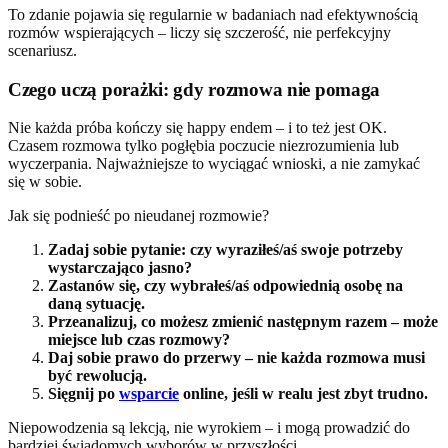
To zdanie pojawia się regularnie w badaniach nad efektywnością
rozmów wspierających – liczy się szczerość, nie perfekcyjny
scenariusz.
Czego uczą porażki: gdy rozmowa nie pomaga
Nie każda próba kończy się happy endem – i to też jest OK.
Czasem rozmowa tylko pogłębia poczucie niezrozumienia lub
wyczerpania. Najważniejsze to wyciągać wnioski, a nie zamykać
się w sobie.
Jak się podnieść po nieudanej rozmowie?
Zadaj sobie pytanie: czy wyraziłeś/aś swoje potrzeby
wystarczająco jasno?
Zastanów się, czy wybrałeś/aś odpowiednią osobę na
daną sytuację.
Przeanalizuj, co możesz zmienić następnym razem – może
miejsce lub czas rozmowy?
Daj sobie prawo do przerwy – nie każda rozmowa musi
być rewolucją.
Sięgnij po
wsparcie
online, jeśli w realu jest zbyt trudno.
Niepowodzenia są lekcją, nie wyrokiem – i mogą prowadzić do
bardziej świadomych wyborów w przyszłości.