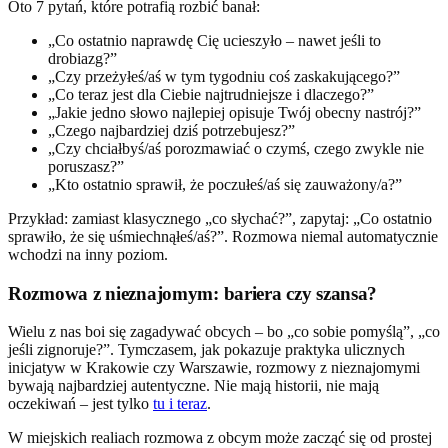
Oto 7 pytań, które potrafią rozbić banał:
„Co ostatnio naprawdę Cię ucieszyło – nawet jeśli to
drobiazg?”
„Czy przeżyłeś/aś w tym tygodniu coś zaskakującego?”
„Co teraz jest dla Ciebie najtrudniejsze i dlaczego?”
„Jakie jedno słowo najlepiej opisuje Twój obecny nastrój?”
„Czego najbardziej dziś potrzebujesz?”
„Czy chciałbyś/aś porozmawiać o czymś, czego zwykle nie
poruszasz?”
„Kto ostatnio sprawił, że poczułeś/aś się zauważony/a?”
Przykład: zamiast klasycznego „co słychać?”, zapytaj: „Co ostatnio
sprawiło, że się uśmiechnąłeś/aś?”. Rozmowa niemal automatycznie
wchodzi na inny poziom.
Rozmowa z nieznajomym: bariera czy szansa?
Wielu z nas boi się zagadywać obcych – bo „co sobie pomyślą”, „co
jeśli zignoruje?”. Tymczasem, jak pokazuje praktyka ulicznych
inicjatyw w Krakowie czy Warszawie, rozmowy z nieznajomymi
bywają najbardziej autentyczne. Nie mają historii, nie mają
oczekiwań – jest tylko
tu i teraz
.
W miejskich realiach rozmowa z obcym może zacząć się od prostej