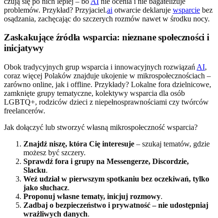
czują się po nich lepiej – bo
AI
nie ocenia i nie bagatelizuje
problemów. Przykład? Przyjaciel.
ai
otwarcie deklaruje
wsparcie
bez
osądzania, zachęcając do szczerych rozmów nawet w środku nocy.
Zaskakujące źródła wsparcia: nieznane społeczności i
inicjatywy
Obok tradycyjnych grup wsparcia i innowacyjnych rozwiązań
AI
,
coraz więcej Polaków znajduje ukojenie w mikrospołecznościach –
zarówno online, jak i offline. Przykłady? Lokalne fora dzielnicowe,
zamknięte grupy tematyczne, kolektywy wsparcia dla osób
LGBTQ+, rodziców dzieci z niepełnosprawnościami czy twórców
freelancerów.
Jak dołączyć lub stworzyć własną mikrospołeczność wsparcia?
Znajdź niszę, która Cię interesuje
– szukaj tematów, gdzie
możesz być szczery.
Sprawdź fora i grupy na Messengerze, Discordzie,
Slacku
.
Weź udział w pierwszym spotkaniu bez oczekiwań, tylko
jako słuchacz
.
Proponuj własne tematy, inicjuj rozmowy
.
Zadbaj o bezpieczeństwo i prywatność – nie udostępniaj
wrażliwych danych
.