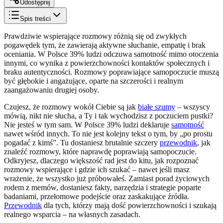
Udostępnij
Spis treści
Prawdziwie wspierające rozmowy różnią się od zwykłych
pogawędek tym, że zawierają aktywne słuchanie, empatię i brak
oceniania. W Polsce 39% ludzi odczuwa samotność mimo otoczenia
innymi, co wynika z powierzchowności kontaktów społecznych i
braku autentyczności. Rozmowy poprawiające samopoczucie muszą
być głębokie i angażujące, oparte na szczerości i realnym
zaangażowaniu drugiej osoby.
Czujesz, że rozmowy wokół Ciebie są jak
białe szumy
– wszyscy
mówią, nikt nie słucha, a Ty i tak wychodzisz z poczuciem pustki?
Nie jesteś w tym sam. W Polsce 39% ludzi deklaruje
samotność
nawet wśród innych. To nie jest kolejny tekst o tym, by „po prostu
pogadać z kimś”. Tu dostaniesz brutalnie szczery
przewodnik
, jak
znaleźć rozmowy, które naprawdę poprawiają samopoczucie.
Odkryjesz, dlaczego większość rad jest do kitu, jak rozpoznać
rozmowy wspierające i gdzie ich szukać – nawet jeśli masz
wrażenie, że wszystko już próbowałeś. Zamiast porad życiowych
rodem z memów, dostaniesz fakty, narzędzia i strategie poparte
badaniami, przełomowe podejście oraz zaskakujące źródła.
Przewodnik
dla tych, którzy mają dość powierzchowności i szukają
realnego wsparcia – na własnych zasadach.