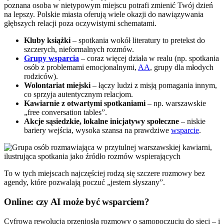
poznana osoba w nietypowym miejscu potrafi zmienić Twój dzień
na lepszy. Polskie miasta oferują wiele okazji do nawiązywania
głębszych relacji poza oczywistymi schematami.
Kluby książki
– spotkania wokół literatury to pretekst do
szczerych, nieformalnych rozmów.
Grupy wsparcia
– coraz więcej działa w realu (np. spotkania
osób z problemami emocjonalnymi,
AA
, grupy dla młodych
rodziców).
Wolontariat miejski
– łączy ludzi z misją pomagania innym,
co sprzyja autentycznym relacjom.
Kawiarnie z otwartymi spotkaniami
– np. warszawskie
„free conversation tables”.
Akcje sąsiedzkie, lokalne inicjatywy społeczne
– niskie
bariery wejścia, wysoka szansa na prawdziwe
wsparcie
.
To w tych miejscach najczęściej rodzą się szczere rozmowy bez
agendy, które pozwalają poczuć „jestem słyszany”.
Online: czy AI może być wsparciem?
Cyfrowa rewolucja przeniosła rozmowy o samopoczuciu do sieci – i