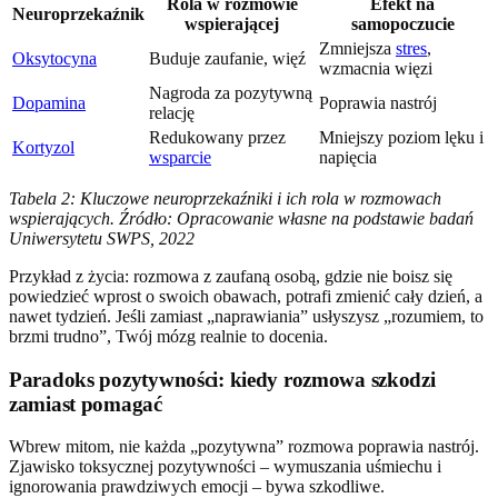
Rola w rozmowie
Efekt na
Neuroprzekaźnik
wspierającej
samopoczucie
Zmniejsza
stres
,
Oksytocyna
Buduje zaufanie, więź
wzmacnia więzi
Nagroda za pozytywną
Dopamina
Poprawia nastrój
relację
Redukowany przez
Mniejszy poziom lęku i
Kortyzol
wsparcie
napięcia
Tabela 2: Kluczowe neuroprzekaźniki i ich rola w rozmowach
wspierających. Źródło: Opracowanie własne na podstawie badań
Uniwersytetu SWPS, 2022
Przykład z życia: rozmowa z zaufaną osobą, gdzie nie boisz się
powiedzieć wprost o swoich obawach, potrafi zmienić cały dzień, a
nawet tydzień. Jeśli zamiast „naprawiania” usłyszysz „rozumiem, to
brzmi trudno”, Twój mózg realnie to docenia.
Paradoks pozytywności: kiedy rozmowa szkodzi
zamiast pomagać
Wbrew mitom, nie każda „pozytywna” rozmowa poprawia nastrój.
Zjawisko toksycznej pozytywności – wymuszania uśmiechu i
ignorowania prawdziwych emocji – bywa szkodliwe.