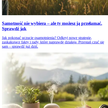
Samotność nie wybiera – ale ty możesz ją przełamać.
Sprawdź jak
Jak pokonać uczucie osamotnienia? Odkryj nowe strategie,
zaskakujące fakty i rady, które naprawdę działają. Przestań czuć się
sam – sprawdź już dziś.