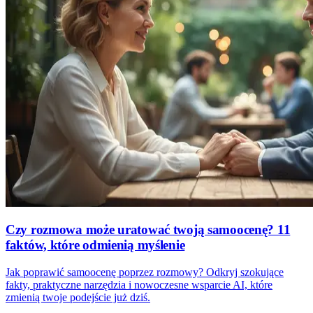
Czy rozmowa może uratować twoją samoocenę? 11
faktów, które odmienią myślenie
Jak poprawić samoocenę poprzez rozmowy? Odkryj szokujące
fakty, praktyczne narzędzia i nowoczesne wsparcie AI, które
zmienią twoje podejście już dziś.