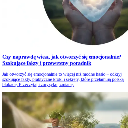
Czy naprawdę wiesz, jak otworzyć się emocjonalnie?
Szokujące fakty i przewrotny poradnik
Jak otworzyć się emocjonalnie to więcej niż modne hasło – odkryj
szokujące fakty, praktyczne kroki i sekrety, które przełamują polską
blokadę. Przeczytaj i zaryzykuj zmianę.