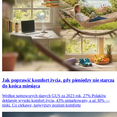
Jak poprawić komfort życia, gdy pieniędzy nie starcza
do końca miesiąca
Według najnowszych danych GUS za 2023 rok, 27% Polaków
deklaruje wysoki komfort życia, 43% umiarkowany, a aż 30% —
niski. Co ciekawe, najwyższy poziom komfortu