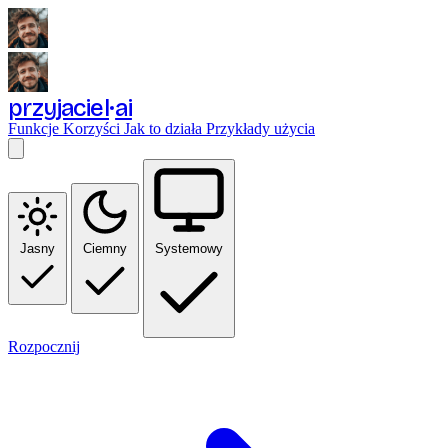
przyjaciel
ai
Funkcje
Korzyści
Jak to działa
Przykłady użycia
Jasny
Ciemny
Systemowy
Rozpocznij