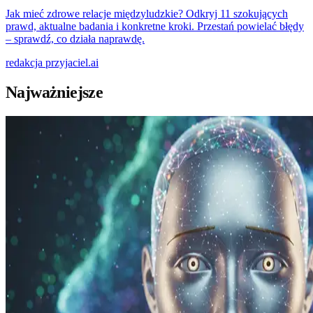
Jak mieć zdrowe relacje międzyludzkie? Odkryj 11 szokujących
prawd, aktualne badania i konkretne kroki. Przestań powielać błędy
– sprawdź, co działa naprawdę.
redakcja
przyjaciel.ai
Najważniejsze