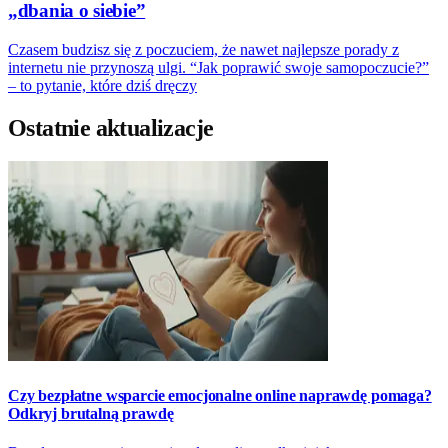
„dbania o siebie”
Czasem budzisz się z poczuciem, że nawet najlepsze porady z
internetu nie przynoszą ulgi. “Jak poprawić swoje samopoczucie?”
– to pytanie, które dziś dręczy
Ostatnie aktualizacje
Czy bezpłatne wsparcie emocjonalne online naprawdę pomaga?
Odkryj brutalną prawdę