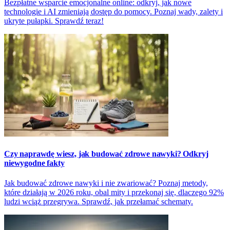
Bezpłatne wsparcie emocjonalne online: odkryj, jak nowe
technologie i AI zmieniają dostęp do pomocy. Poznaj wady, zalety i
ukryte pułapki. Sprawdź teraz!
Czy naprawdę wiesz, jak budować zdrowe nawyki? Odkryj
niewygodne fakty
Jak budować zdrowe nawyki i nie zwariować? Poznaj metody,
które działają w 2026 roku, obal mity i przekonaj się, dlaczego 92%
ludzi wciąż przegrywa. Sprawdź, jak przełamać schematy.