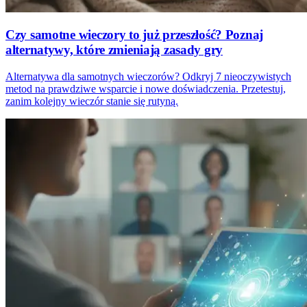
Czy samotne wieczory to już przeszłość? Poznaj
alternatywy, które zmieniają zasady gry
Alternatywa dla samotnych wieczorów? Odkryj 7 nieoczywistych
metod na prawdziwe wsparcie i nowe doświadczenia. Przetestuj,
zanim kolejny wieczór stanie się rutyną.