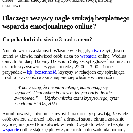
ciebie – zanim zdecydujesz się opowiedzieć swoją historię
ekranowi.
Dlaczego wszyscy nagle szukają bezpłatnego
wsparcia emocjonalnego online?
Co pcha ludzi do sieci o 3 nad ranem?
Noc nie wybacza słabości. Właśnie wtedy, gdy
cisza
zbyt głośno
szumi w głowie, najwięcej osób sięga po
wsparcie
online. Według
danych Fundacji Dajemy Dzieciom Siłę, szczyt zgłoszeń na liniach i
czatach kryzysowych wypada między 22:00 a 3:00. To nie
przypadek –
lęk
,
bezsenność
, kryzysy w relacjach czy spiralujące
myśli o przyszłości atakują najbardziej właśnie w ciemności.
„W nocy czuję, że nie mam nikogo, komu mogę się
wygadać. Chat online to czasem jedyna opcja, by nie
zwariować.” — Użytkowniczka czatu kryzysowego, cytat
z badania FDDS, 2023
Anonimowość, natychmiastowość i brak oceny sprawiają, że wiele
osób otwiera się przed „obcym” z drugiej strony ekranu znacznie
szybciej niż przed kimkolwiek w realu. Często to właśnie bezpłatne
wsparcie
online staje się pierwszym krokiem do szukania pomocy –