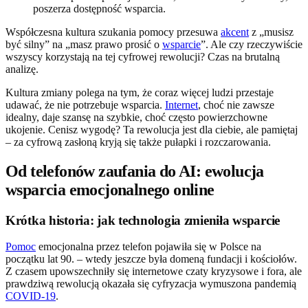
poszerza dostępność wsparcia.
Współczesna kultura szukania pomocy przesuwa
akcent
z „musisz
być silny” na „masz prawo prosić o
wsparcie
”. Ale czy rzeczywiście
wszyscy korzystają na tej cyfrowej rewolucji? Czas na brutalną
analizę.
Kultura zmiany polega na tym, że coraz więcej ludzi przestaje
udawać, że nie potrzebuje wsparcia.
Internet
, choć nie zawsze
idealny, daje szansę na szybkie, choć często powierzchowne
ukojenie. Cenisz wygodę? Ta rewolucja jest dla ciebie, ale pamiętaj
– za cyfrową zasłoną kryją się także pułapki i rozczarowania.
Od telefonów zaufania do AI: ewolucja
wsparcia emocjonalnego online
Krótka historia: jak technologia zmieniła wsparcie
Pomoc
emocjonalna przez telefon pojawiła się w Polsce na
początku lat 90. – wtedy jeszcze była domeną fundacji i kościołów.
Z czasem upowszechniły się internetowe czaty kryzysowe i fora, ale
prawdziwą rewolucją okazała się cyfryzacja wymuszona pandemią
COVID-19
.