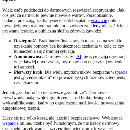
Wiele osób podchodzi do darmowych rozwiązań sceptycznie: „Jak
coś jest za darmo, to pewnie niewiele warte”. Paradoksalnie,
badania pokazują, że dla tysięcy osób bezpłatne
wsparcie
online
bywa jedynym realnym ratunkiem – zwłaszcza, kiedy nie stać ich na
prywatną terapię, a publiczna służba zdrowia zawodzi.
Dostępność
: Brak barier finansowych to szansa na szybkie
uzyskanie pomocy bez konieczności czekania w kolejce czy
tłumaczenia się z trudnej sytuacji.
Anonimowość
: Darmowe czaty i
AI
nie wymagają rejestracji,
więc łatwiej otworzyć się bez obaw o ocenę czy ujawnienie
tożsamości.
Pierwszy krok
: Dla wielu użytkowników bezpłatne
wsparcie
jest „przedsionkiem” do poważniejszych rozmów z terapeutą
czy lekarzem.
Jednak „za darmo” to nie zawsze „za dobrze”. Darmowe
rozwiązania mają swoje ograniczenia – od braku dostępu do
wykwalifikowanej kadry po ograniczone możliwości prowadzenia
długofalowej terapii.
Liczy się nie tylko koszt, ale jakość i bezpieczeństwo. Wybierając
wsparcie
online, trzeba być świadomym, że nie każdy darmowy
czat spełni oczekiwania – szczególnie wtedy, gdy kryzys jest