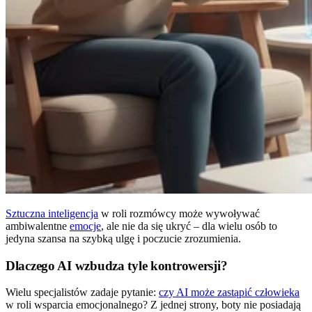
Sztuczna inteligencja
w roli rozmówcy może wywoływać
ambiwalentne
emocje
, ale nie da się ukryć – dla wielu osób to
jedyna szansa na szybką ulgę i poczucie zrozumienia.
Dlaczego AI wzbudza tyle kontrowersji?
Wielu specjalistów zadaje pytanie:
czy AI może zastąpić człowieka
w roli wsparcia emocjonalnego? Z jednej strony, boty nie posiadają