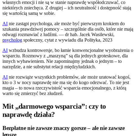
własnych emocji i nie są w stanie naprawdę współodczuwać, co
niektórych zniechęca. Z drugiej – ich neutralność i dostępność stają
się wartością samą w sobie.
AI
nie zastąpi psychologa, ale może być pierwszym krokiem do
szukania prawdziwej pomocy – szczególnie dla osób, które nie mają
odwagi rozmawiać z ludźmi. — dr hab. Jacek Wasilewski,
psycholog
społeczny, cytat z wywiadu dla Polityka, 2023
AI
wzbudza kontrowersje, bo łamie konwencjonalne wyobrażenia o
wsparciu. Rozmowy z „maszyną” są dla jednych groteskowe, dla
innych wybawieniem. Nie zapominajmy jednak o jednym – to
narzędzie, a nie substytut relacji międzyludzkich.
AI
nie rozwiąże wszystkich problemów, ale może uratować kogoś,
kto o 3 w nocy naprawdę nie ma się do kogo odezwać. To nie jest
magia – to nowa rzeczywistość wsparcia emocjonalnego, z którą
warto się zmierzyć bez złudzeń.
Mit „darmowego wsparcia”: czy to
naprawdę działa?
Bezpłatne nie zawsze znaczy gorsze – ale nie zawsze
lepsze