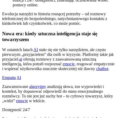
emocji i 24/7 dostępności, zmieniając oczekiwania wobec
pomocy online.
Ewolucja narzędzi to historia rosnącej potrzeby – od rozmowy
telefonicznej do bezpośredniego, natychmiastowego kontaktu z
kimkolwiek lub czymkolwiek, co może pomóc.
Nowa era: kiedy sztuczna inteligencja staje się
towarzyszem
W ostatnich latach
AI
stało się nie tylko narzędziem, ale często
pierwszym „przyjacielem” dla osób w kryzysie. Platformy takie jak
przyjaciel.
ai
oferują rozmowy z zaawansowaną sztuczną
inteligencją, która potrafi rozpoznać
emocje
, reagować empatycznie
i wspierać użytkownika znacznie skuteczniej niż dawny
chatbot
.
Empatia
AI
Zaawansowane
algorytmy
analizują słowa, ton wypowiedzi i
kontekst, by dopasować odpowiedź do stanu emocjonalnego
rozmówcy. To nie jest już suchy bot – to cyfrowy towarzysz, który
„widzi”
emocje
w tekście.
Dostępność 24/7