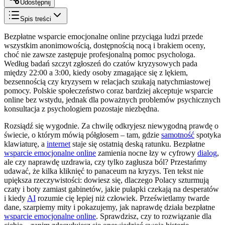
Udostępnij
Spis treści
Bezpłatne wsparcie emocjonalne online przyciąga ludzi przede
wszystkim anonimowością, dostępnością nocą i brakiem oceny,
choć nie zawsze zastępuje profesjonalną pomoc psychologa.
Według badań szczyt zgłoszeń do czatów kryzysowych pada
między 22:00 a 3:00, kiedy osoby zmagające się z lękiem,
bezsennością czy kryzysem w relacjach szukają natychmiastowej
pomocy. Polskie społeczeństwo coraz bardziej akceptuje wsparcie
online bez wstydu, jednak dla poważnych problemów psychicznych
konsultacja z psychologiem pozostaje niezbędna.
Rozsiądź się wygodnie. Za chwilę odkryjesz niewygodną prawdę o
świecie, o którym mówią półgłosem – tam, gdzie
samotność
spotyka
klawiaturę, a
internet
staje się ostatnią deską ratunku. Bezpłatne
wsparcie emocjonalne online
zamienia nocne łzy w cyfrowy
dialog
,
ale czy naprawdę uzdrawia, czy tylko zagłusza ból? Przestańmy
udawać, że kilka kliknięć to panaceum na kryzys. Ten tekst nie
upiększa rzeczywistości: dowiesz się, dlaczego Polacy szturmują
czaty i boty zamiast gabinetów, jakie pułapki czekają na desperatów
i kiedy
AI
rozumie cię lepiej niż człowiek. Prześwietlamy twarde
dane, szarpiemy mity i pokazujemy, jak naprawdę działa bezpłatne
wsparcie emocjonalne online
. Sprawdzisz, czy to rozwiązanie dla