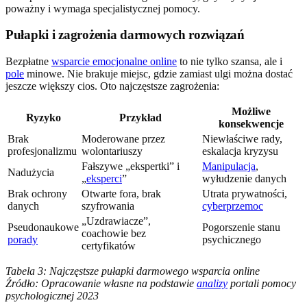
poważny i wymaga specjalistycznej pomocy.
Pułapki i zagrożenia darmowych rozwiązań
Bezpłatne
wsparcie emocjonalne online
to nie tylko szansa, ale i
pole
minowe. Nie brakuje miejsc, gdzie zamiast ulgi można dostać
jeszcze większy cios. Oto najczęstsze zagrożenia:
Możliwe
Ryzyko
Przykład
konsekwencje
Brak
Moderowane przez
Niewłaściwe rady,
profesjonalizmu
wolontariuszy
eskalacja kryzysu
Fałszywe „ekspertki” i
Manipulacja
,
Nadużycia
„
eksperci
”
wyłudzenie danych
Brak ochrony
Otwarte fora, brak
Utrata prywatności,
danych
szyfrowania
cyberprzemoc
„Uzdrawiacze”,
Pseudonaukowe
Pogorszenie stanu
coachowie bez
porady
psychicznego
certyfikatów
Tabela 3: Najczęstsze pułapki darmowego wsparcia online
Źródło: Opracowanie własne na podstawie
analizy
portali pomocy
psychologicznej 2023