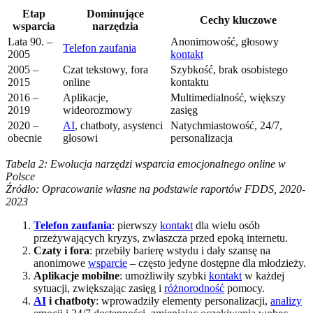
Etap
Dominujące
Cechy kluczowe
wsparcia
narzędzia
Lata 90. –
Anonimowość, głosowy
Telefon zaufania
2005
kontakt
2005 –
Czat tekstowy, fora
Szybkość, brak osobistego
2015
online
kontaktu
2016 –
Aplikacje,
Multimedialność, większy
2019
wideorozmowy
zasięg
2020 –
AI
, chatboty, asystenci
Natychmiastowość, 24/7,
obecnie
głosowi
personalizacja
Tabela 2: Ewolucja narzędzi wsparcia emocjonalnego online w
Polsce
Źródło: Opracowanie własne na podstawie raportów FDDS, 2020-
2023
Telefon zaufania
: pierwszy
kontakt
dla wielu osób
przeżywających kryzys, zwłaszcza przed epoką internetu.
Czaty i fora
: przebiły barierę wstydu i dały szansę na
anonimowe
wsparcie
– często jedyne dostępne dla młodzieży.
Aplikacje mobilne
: umożliwiły szybki
kontakt
w każdej
sytuacji, zwiększając zasięg i
różnorodność
pomocy.
AI
i chatboty
: wprowadziły elementy personalizacji,
analizy