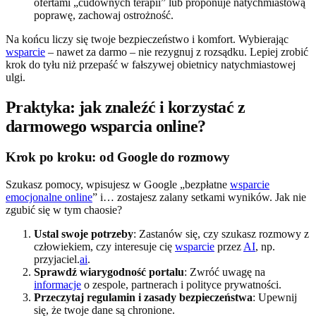
ofertami „cudownych terapii” lub proponuje natychmiastową
poprawę, zachowaj ostrożność.
Na końcu liczy się twoje bezpieczeństwo i komfort. Wybierając
wsparcie
– nawet za darmo – nie rezygnuj z rozsądku. Lepiej zrobić
krok do tyłu niż przepaść w fałszywej obietnicy natychmiastowej
ulgi.
Praktyka: jak znaleźć i korzystać z
darmowego wsparcia online?
Krok po kroku: od Google do rozmowy
Szukasz pomocy, wpisujesz w Google „bezpłatne
wsparcie
emocjonalne online
” i… zostajesz zalany setkami wyników. Jak nie
zgubić się w tym chaosie?
Ustal swoje potrzeby
: Zastanów się, czy szukasz rozmowy z
człowiekiem, czy interesuje cię
wsparcie
przez
AI
, np.
przyjaciel.
ai
.
Sprawdź wiarygodność portalu
: Zwróć uwagę na
informacje
o zespole, partnerach i polityce prywatności.
Przeczytaj regulamin i zasady bezpieczeństwa
: Upewnij
się, że twoje dane są chronione.