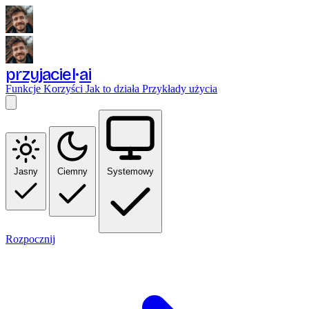
przyjaciel
ai
Funkcje
Korzyści
Jak to działa
Przykłady użycia
Jasny
Ciemny
Systemowy
Rozpocznij