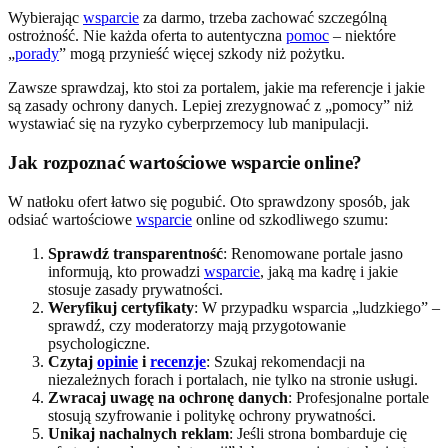
Wybierając
wsparcie
za darmo, trzeba zachować szczególną
ostrożność. Nie każda oferta to autentyczna
pomoc
– niektóre
„
porady
” mogą przynieść więcej szkody niż pożytku.
Zawsze sprawdzaj, kto stoi za portalem, jakie ma referencje i jakie
są zasady ochrony danych. Lepiej zrezygnować z „pomocy” niż
wystawiać się na ryzyko cyberprzemocy lub manipulacji.
Jak rozpoznać wartościowe wsparcie online?
W natłoku ofert łatwo się pogubić. Oto sprawdzony sposób, jak
odsiać wartościowe
wsparcie
online od szkodliwego szumu:
Sprawdź transparentność
: Renomowane portale jasno
informują, kto prowadzi
wsparcie
, jaką ma kadrę i jakie
stosuje zasady prywatności.
Weryfikuj certyfikaty
: W przypadku wsparcia „ludzkiego” –
sprawdź, czy moderatorzy mają przygotowanie
psychologiczne.
Czytaj
opinie
i
recenzje
: Szukaj rekomendacji na
niezależnych forach i portalach, nie tylko na stronie usługi.
Zwracaj uwagę na ochronę danych
: Profesjonalne portale
stosują szyfrowanie i politykę ochrony prywatności.
Unikaj nachalnych reklam
: Jeśli strona bombarduje cię