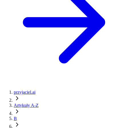
przyjaciel.ai
Artykuły A-Z
B