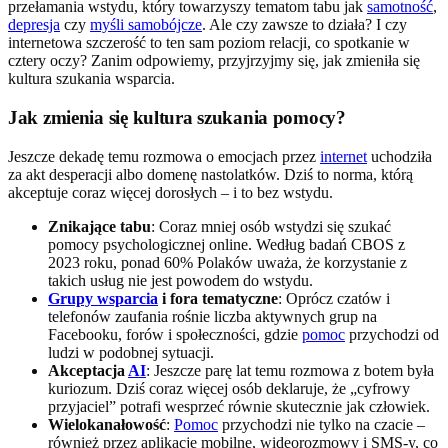
przełamania wstydu, który towarzyszy tematom tabu jak
samotność
,
depresja
czy
myśli samobójcze
. Ale czy zawsze to działa? I czy
internetowa szczerość to ten sam poziom relacji, co spotkanie w
cztery oczy? Zanim odpowiemy, przyjrzyjmy się, jak zmieniła się
kultura szukania wsparcia.
Jak zmienia się kultura szukania pomocy?
Jeszcze dekadę temu rozmowa o emocjach przez
internet
uchodziła
za akt desperacji albo domenę nastolatków. Dziś to norma, którą
akceptuje coraz więcej dorosłych – i to bez wstydu.
Znikające tabu
: Coraz mniej osób wstydzi się szukać
pomocy psychologicznej online. Według badań CBOS z
2023 roku, ponad 60% Polaków uważa, że korzystanie z
takich usług nie jest powodem do wstydu.
Grupy wsparcia
i fora tematyczne
: Oprócz czatów i
telefonów zaufania rośnie liczba aktywnych grup na
Facebooku, forów i społeczności, gdzie
pomoc
przychodzi od
ludzi w podobnej sytuacji.
Akceptacja
AI
: Jeszcze parę lat temu rozmowa z botem była
kuriozum. Dziś coraz więcej osób deklaruje, że „cyfrowy
przyjaciel” potrafi wesprzeć równie skutecznie jak człowiek.
Wielokanałowość
:
Pomoc
przychodzi nie tylko na czacie –
również przez aplikacje mobilne, wideorozmowy i SMS-y, co