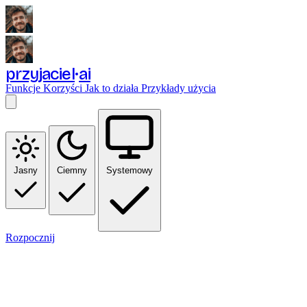
przyjaciel
ai
Funkcje
Korzyści
Jak to działa
Przykłady użycia
Jasny
Ciemny
Systemowy
Rozpocznij