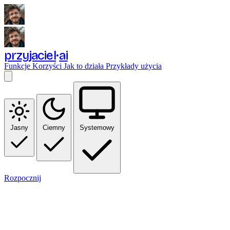
przyjaciel
ai
Funkcje
Korzyści
Jak to działa
Przykłady użycia
Jasny
Ciemny
Systemowy
Rozpocznij