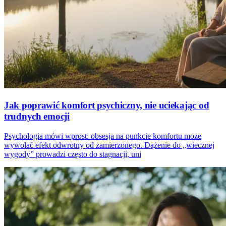
Jak poprawić komfort psychiczny, nie uciekając od
trudnych emocji
Psychologia mówi wprost: obsesja na punkcie komfortu może
wywołać efekt odwrotny od zamierzonego. Dążenie do „wiecznej
wygody” prowadzi często do stagnacji, uni