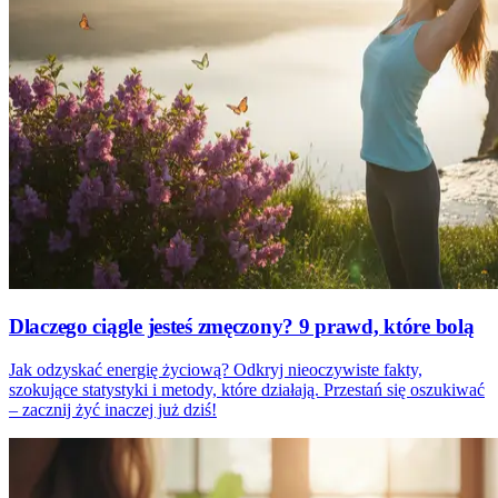
Dlaczego ciągle jesteś zmęczony? 9 prawd, które bolą
Jak odzyskać energię życiową? Odkryj nieoczywiste fakty,
szokujące statystyki i metody, które działają. Przestań się oszukiwać
– zacznij żyć inaczej już dziś!