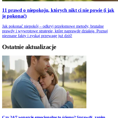
11 prawd o niepokoju, których nikt ci nie powie (i jak
je pokonać)
Jak pokonać niepokój – odkryj przełomowe metody, brutalne
prawdy i wywrotowe strategie, które naprawdę działają. Poznaj
nieznane fakty i zyskaj przewagę już dziś!
Ostatnie aktualizacje
Czy 24/7 wsparcie emocjonalne to ściema? Sprawdź, zanim