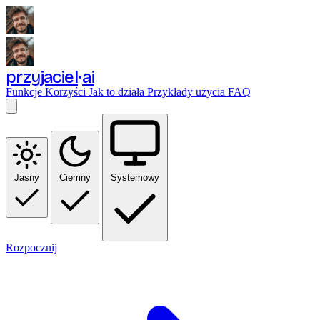
przyjaciel
ai
Funkcje
Korzyści
Jak to działa
Przykłady użycia
FAQ
Jasny
Ciemny
Systemowy
Rozpocznij