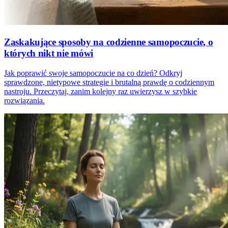
Zaskakujące sposoby na codzienne samopoczucie, o
których nikt nie mówi
Jak poprawić swoje samopoczucie na co dzień? Odkryj
sprawdzone, nietypowe strategie i brutalną prawdę o codziennym
nastroju. Przeczytaj, zanim kolejny raz uwierzysz w szybkie
rozwiązania.