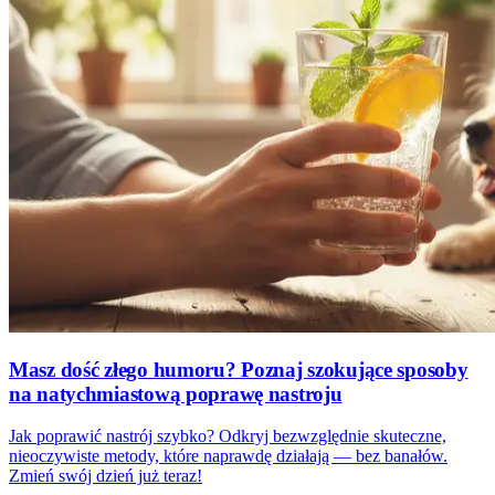
Masz dość złego humoru? Poznaj szokujące sposoby
na natychmiastową poprawę nastroju
Jak poprawić nastrój szybko? Odkryj bezwzględnie skuteczne,
nieoczywiste metody, które naprawdę działają — bez banałów.
Zmień swój dzień już teraz!