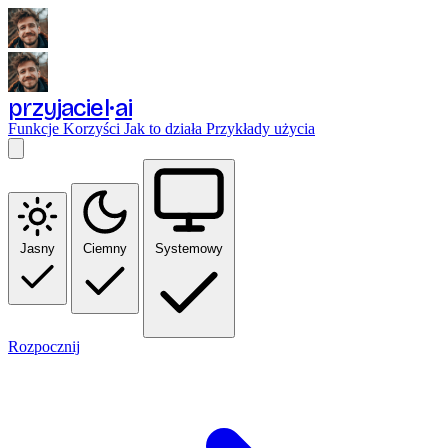
przyjaciel
ai
Funkcje
Korzyści
Jak to działa
Przykłady użycia
Jasny
Ciemny
Systemowy
Rozpocznij