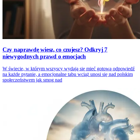
Czy naprawdę wiesz, co czujesz? Odkryj 7
niewygodnych prawd o emocjach
W świecie, w którym wszyscy wydają się mieć gotową odpowiedź
na każde pytanie, a emocjonalne tabu wciąż unosi się nad polskim
społeczeństwem jak smog nad