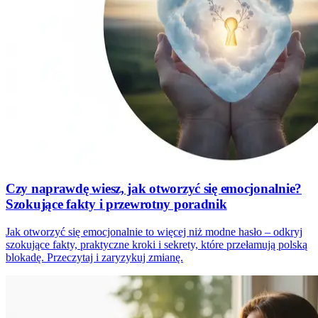
Czy naprawdę wiesz, jak otworzyć się emocjonalnie?
Szokujące fakty i przewrotny poradnik
Jak otworzyć się emocjonalnie to więcej niż modne hasło – odkryj
szokujące fakty, praktyczne kroki i sekrety, które przełamują polską
blokadę. Przeczytaj i zaryzykuj zmianę.