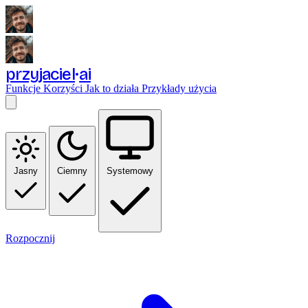
przyjaciel
ai
Funkcje
Korzyści
Jak to działa
Przykłady użycia
Jasny
Ciemny
Systemowy
Rozpocznij