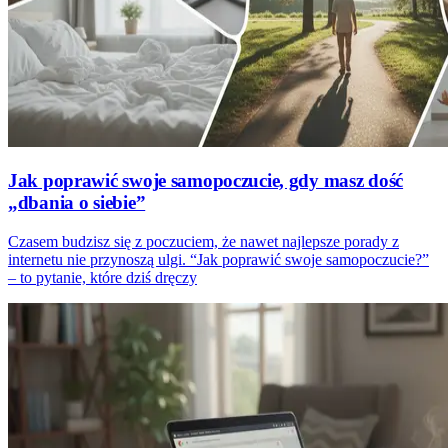
Jak poprawić swoje samopoczucie, gdy masz dość
„dbania o siebie”
Czasem budzisz się z poczuciem, że nawet najlepsze porady z
internetu nie przynoszą ulgi. “Jak poprawić swoje samopoczucie?”
– to pytanie, które dziś dręczy