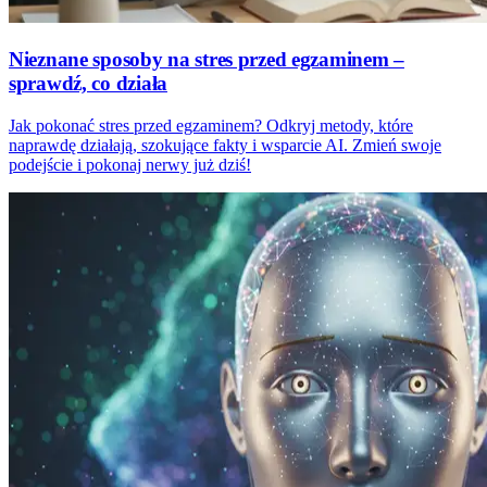
Nieznane sposoby na stres przed egzaminem –
sprawdź, co działa
Jak pokonać stres przed egzaminem? Odkryj metody, które
naprawdę działają, szokujące fakty i wsparcie AI. Zmień swoje
podejście i pokonaj nerwy już dziś!