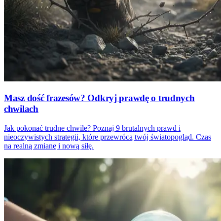
Masz dość frazesów? Odkryj prawdę o trudnych
chwilach
Jak pokonać trudne chwile? Poznaj 9 brutalnych prawd i
nieoczywistych strategii, które przewrócą twój światopogląd. Czas
na realną zmianę i nową siłę.