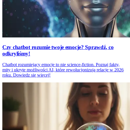
Czy chatbot rozumie twoje emocje? Sprawdź, co
odkryliśmy!
Chatbot rozumiejący emocje to nie science-fiction. Poznaj fakty,
mity i ukryte możliwości AI, które rewolucjonizują relacje w 2026
roku. Dowiedz się więcej!