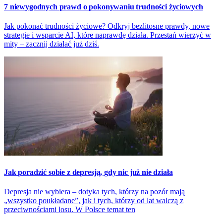
7 niewygodnych prawd o pokonywaniu trudności życiowych
Jak pokonać trudności życiowe? Odkryj bezlitosne prawdy, nowe
strategie i wsparcie AI, które naprawdę działa. Przestań wierzyć w
mity – zacznij działać już dziś.
Jak poradzić sobie z depresją, gdy nic już nie działa
Depresja nie wybiera – dotyka tych, którzy na pozór mają
„wszystko poukładane”, jak i tych, którzy od lat walczą z
przeciwnościami losu. W Polsce temat ten