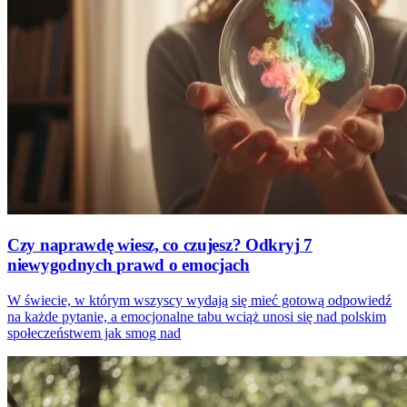
Czy naprawdę wiesz, co czujesz? Odkryj 7
niewygodnych prawd o emocjach
W świecie, w którym wszyscy wydają się mieć gotową odpowiedź
na każde pytanie, a emocjonalne tabu wciąż unosi się nad polskim
społeczeństwem jak smog nad