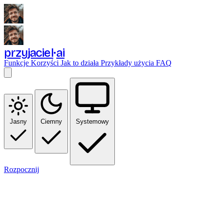
przyjaciel
ai
Funkcje
Korzyści
Jak to działa
Przykłady użycia
FAQ
Jasny
Ciemny
Systemowy
Rozpocznij