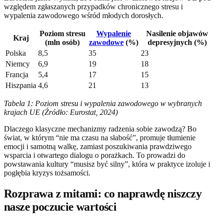
względem zgłaszanych przypadków chronicznego stresu i
wypalenia zawodowego wśród młodych dorosłych.
Poziom stresu
Wypalenie
Nasilenie objawów
Kraj
(mln osób)
zawodowe
(%)
depresyjnych (%)
Polska
8,5
35
23
Niemcy
6,9
19
18
Francja
5,4
17
15
Hiszpania
4,6
21
13
Tabela 1: Poziom stresu i wypalenia zawodowego w wybranych
krajach UE (Źródło: Eurostat, 2024)
Dlaczego klasyczne mechanizmy radzenia sobie zawodzą? Bo
świat, w którym “nie ma czasu na słabość”, promuje tłumienie
emocji i samotną walkę, zamiast poszukiwania prawdziwego
wsparcia i otwartego dialogu o porażkach. To prowadzi do
powstawania kultury “musisz być silny”, która w praktyce izoluje i
pogłębia kryzys tożsamości.
Rozprawa z mitami: co naprawdę niszczy
nasze poczucie wartości