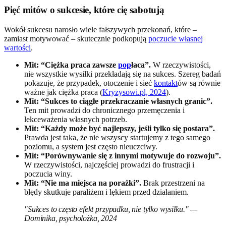
Pięć mitów o sukcesie, które cię sabotują
Wokół sukcesu narosło wiele fałszywych przekonań, które –
zamiast motywować – skutecznie podkopują
poczucie własnej
wartości
.
Mit: “Ciężka praca zawsze
pop
łaca”.
W rzeczywistości,
nie wszystkie wysiłki przekładają się na sukces. Szereg badań
pokazuje, że przypadek, otoczenie i sieć
kontakt
ów są równie
ważne jak ciężka praca (
Kryzysowi.pl, 2024
).
Mit: “Sukces to ciągłe przekraczanie własnych granic”.
Ten mit prowadzi do chronicznego przemęczenia i
lekceważenia własnych potrzeb.
Mit: “Każdy może być najlepszy, jeśli tylko się postara”.
Prawda jest taka, że nie wszyscy startujemy z tego samego
poziomu, a system jest często nieuczciwy.
Mit: “Porównywanie się z innymi motywuje do rozwoju”.
W rzeczywistości, najczęściej prowadzi do frustracji i
poczucia winy.
Mit: “Nie ma miejsca na porażki”.
Brak przestrzeni na
błędy skutkuje paraliżem i lękiem przed działaniem.
"Sukces to często efekt przypadku, nie tylko wysiłku." —
Dominika, psycholożka, 2024