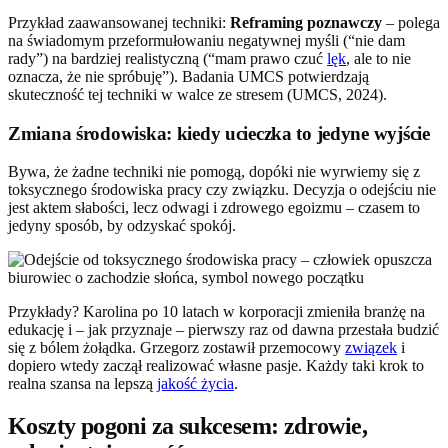
Przykład zaawansowanej techniki:
Reframing poznawczy
– polega
na świadomym przeformułowaniu negatywnej myśli (“nie dam
rady”) na bardziej realistyczną (“mam prawo czuć
lęk
, ale to nie
oznacza, że nie spróbuję”). Badania UMCS potwierdzają
skuteczność tej techniki w walce ze stresem (UMCS, 2024).
Zmiana środowiska: kiedy ucieczka to jedyne wyjście
Bywa, że żadne techniki nie pomogą, dopóki nie wyrwiemy się z
toksycznego środowiska pracy czy związku. Decyzja o odejściu nie
jest aktem słabości, lecz odwagi i zdrowego egoizmu – czasem to
jedyny sposób, by odzyskać spokój.
Przykłady? Karolina po 10 latach w korporacji zmieniła branżę na
edukację i – jak przyznaje – pierwszy raz od dawna przestała budzić
się z bólem żołądka. Grzegorz zostawił przemocowy
związek
i
dopiero wtedy zaczął realizować własne pasje. Każdy taki krok to
realna szansa na lepszą
jakość życia
.
Koszty pogoni za sukcesem: zdrowie,