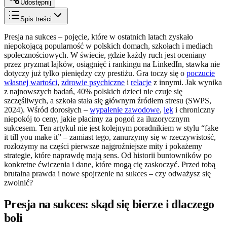
Udostępnij
Spis treści
Presja na sukces – pojęcie, które w ostatnich latach zyskało
niepokojącą popularność w polskich domach, szkołach i mediach
społecznościowych. W świecie, gdzie każdy ruch jest oceniany
przez pryzmat lajków, osiągnięć i rankingu na LinkedIn, stawka nie
dotyczy już tylko pieniędzy czy prestiżu. Gra toczy się o
poczucie
własnej wartości
,
zdrowie psychiczne
i
relacje
z innymi. Jak wynika
z najnowszych badań, 40% polskich dzieci nie czuje się
szczęśliwych, a szkoła stała się głównym źródłem stresu (SWPS,
2024). Wśród dorosłych –
wypalenie zawodowe
,
lęk
i chroniczny
niepokój to ceny, jakie płacimy za pogoń za iluzorycznym
sukcesem. Ten artykuł nie jest kolejnym poradnikiem w stylu “fake
it till you make it” – zamiast tego, zanurzymy się w rzeczywistość,
rozłożymy na części pierwsze najgroźniejsze mity i pokażemy
strategie, które naprawdę mają sens. Od historii buntowników po
konkretne ćwiczenia i dane, które mogą cię zaskoczyć. Przed tobą
brutalna prawda i nowe spojrzenie na sukces – czy odważysz się
zwolnić?
Presja na sukces: skąd się bierze i dlaczego
boli