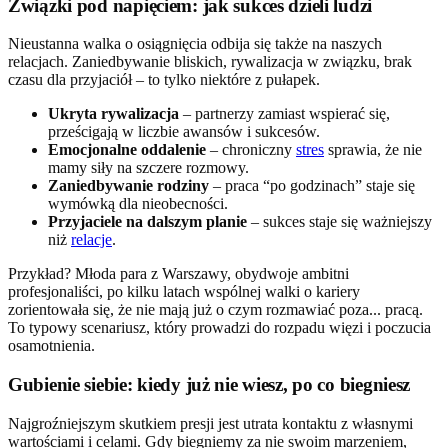
Związki pod napięciem: jak sukces dzieli ludzi
Nieustanna walka o osiągnięcia odbija się także na naszych
relacjach. Zaniedbywanie bliskich, rywalizacja w związku, brak
czasu dla przyjaciół – to tylko niektóre z pułapek.
Ukryta rywalizacja
– partnerzy zamiast wspierać się,
prześcigają w liczbie awansów i sukcesów.
Emocjonalne oddalenie
– chroniczny
stres
sprawia, że nie
mamy siły na szczere rozmowy.
Zaniedbywanie rodziny
– praca “po godzinach” staje się
wymówką dla nieobecności.
Przyjaciele na dalszym planie
– sukces staje się ważniejszy
niż
relacje
.
Przykład? Młoda para z Warszawy, obydwoje ambitni
profesjonaliści, po kilku latach wspólnej walki o kariery
zorientowała się, że nie mają już o czym rozmawiać poza... pracą.
To typowy scenariusz, który prowadzi do rozpadu więzi i poczucia
osamotnienia.
Gubienie siebie: kiedy już nie wiesz, po co biegniesz
Najgroźniejszym skutkiem presji jest utrata kontaktu z własnymi
wartościami i celami. Gdy biegniemy za nie swoim marzeniem,