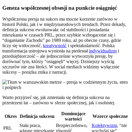
Geneza współczesnej obsesji na punkcie osiągnięć
Współczesna presja na sukces ma mocne korzenie zarówno w
historii Polski, jak i w międzynarodowych trendach. Przez dekady,
definicja sukcesu ewoluowała: od stabilności i posiadania
mieszkania w czasach PRL, przez szybkie wzbogacenie się i
“doganianie Zachodu” po 1989 roku, aż po obecne czasy, gdzie
liczy się widoczność,
kreatywność
i spektakularność. Polska
transformacja ustrojowa wyniosła na piedestał
indywidualizm
i
przedsiębiorczość – ale jednocześnie wytworzyła presję, by
dorównać tym, którzy “osiągnęli” więcej. Dzisiejszy wyścig
szczurów nie zna litości. W social mediach widzimy wyłącznie
sukcesy – porażka znika z narracji.
Warto przyjrzeć się, jak zmieniała się definicja sukcesu na
przestrzeni lat – zarówno w sferze społecznej, jak i osobistej.
Dominujące
Okres
Definicja sukcesu
Wzorce społeczne
wartości
Stała praca,
Bezpieczeństwo,
Kolektywizm
, “nie
PRL
własne mieszkanie
równość
wychylaj się”