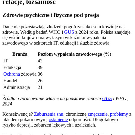
relacje, tożsamość
Zdrowie psychiczne i fizyczne pod presją
Dane nie pozostawiają złudzeń: pogoń za sukcesem kosztuje nas
zdrowie. Według badań WHO i
GUS
z 2024 roku, Polska znajduje
się wśród krajów o najwyższym wskaźniku wypalenia
zawodowego w sektorach IT, edukacji i służbie zdrowia.
Branża
Poziom wypalenia zawodowego (%)
IT
42
Edukacja
39
Ochrona
zdrowia
36
Handel
26
Administracja
21
Źródło: Opracowanie własne na podstawie raportu
GUS
i WHO,
2024
Konsekwencje?
Zaburzenia snu
, chroniczne
zmęczenie
,
problemy
z
układem pokarmowym,
osłabienie
odporności. Długofalowo –
ryzyko depresji, zaburzeń lękowych i uzależnień.