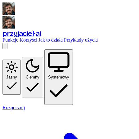
przyjaciel
ai
Funkcje
Korzyści
Jak to działa
Przykłady użycia
Jasny
Ciemny
Systemowy
Rozpocznij