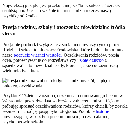
Największą pułapką jest przekonanie, że “brak sukcesu” oznacza
osobistą porażkę – to właśnie ten mechanizm niszczy naszą
psychikę od środka.
Presja rodziny, szkoły i otoczenia: niewidzialne źródła
stresu
Presja nie pochodzi wyłącznie z social mediów czy rynku pracy.
Rodzina i szkoła to kluczowe środowiska, które budują lub rujnują
nasze
poczucie własnej wartości
. Oczekiwania rodziców, presja
ocen, porównywanie do rodzeństwa czy “
złote dziecko
z
sąsiedztwa” – to niewidzialne siły, które stają się codziennością
wielu młodych ludzi.
Przykład? 17-letnia Zuzanna, uczennica renomowanego liceum w
Warszawie, przez dwa lata walczyła z zaburzeniami snu i lękami,
próbując sprostać oczekiwaniom rodziców, którzy chcieli, by została
lekarzem – choć jej pasją była fotografia. Podobne
historie
powtarzają się w każdym polskim mieście, o czym alarmują
psychologowie szkolni.