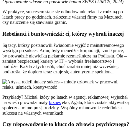
Opracowanie własne na podstawie badań SWPS i UMCS, 2024)
W praktyce, sukcesem staje się odbudowanie relacji z rodziną po
latach pracy po godzinach, założenie własnej firmy na Mazurach
czy nauczenie się stawiania granic.
Rebelianci i buntowniczki: ci, którzy wybrali inaczej
Są tacy, którzy postanowili świadomie wyjść z mainstreamowego
wyścigu po sukces. Artur, były menedżer korporacji, rzucił pracę,
by prowadzić niewielką piekarnię rzemieślniczą na Podlasiu. Ola –
zamiast bezpiecznej kariery w IT – wybrała freelancerstwo i
podróże. Każda z tych osób, choć zarabia mniej niż wcześniej,
podkreśla, że dopiero teraz czuje się autentycznie spełniona.
Przykłady? Michał, który po latach w agencji reklamowej wyjechał
na wieś i prowadzi mały
biznes
eko; Agata, która została aktywistką
społeczną mimo presji rodziny. Wspólny mianownik: redefinicja
sukcesu na własnych warunkach.
Czy niepowodzenie to klucz do zdrowia psychicznego?