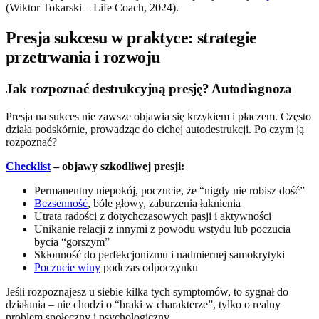
(Wiktor Tokarski – Life Coach, 2024).
Presja sukcesu w praktyce: strategie
przetrwania i rozwoju
Jak rozpoznać destrukcyjną presję? Autodiagnoza
Presja na sukces nie zawsze objawia się krzykiem i płaczem. Często
działa podskórnie, prowadząc do cichej autodestrukcji. Po czym ją
rozpoznać?
Checklist
– objawy szkodliwej presji:
Permanentny niepokój, poczucie, że “nigdy nie robisz dość”
Bezsenność
, bóle głowy, zaburzenia łaknienia
Utrata radości z dotychczasowych pasji i aktywności
Unikanie relacji z innymi z powodu wstydu lub poczucia
bycia “gorszym”
Skłonność do perfekcjonizmu i nadmiernej samokrytyki
Poczucie winy
podczas odpoczynku
Jeśli rozpoznajesz u siebie kilka tych symptomów, to sygnał do
działania – nie chodzi o “braki w charakterze”, tylko o realny
problem społeczny i psychologiczny.