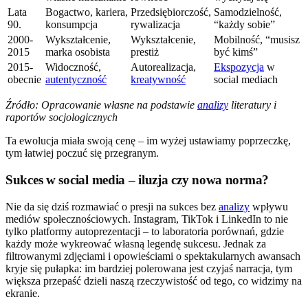
Lata
Bogactwo, kariera,
Przedsiębiorczość,
Samodzielność,
90.
konsumpcja
rywalizacja
“każdy sobie”
2000-
Wykształcenie,
Wykształcenie,
Mobilność, “musisz
2015
marka osobista
prestiż
być kimś”
2015-
Widoczność,
Autorealizacja,
Ekspozycja
w
obecnie
autentyczność
kreatywność
social mediach
Źródło: Opracowanie własne na podstawie
analizy
literatury i
raportów socjologicznych
Ta ewolucja miała swoją cenę – im wyżej ustawiamy poprzeczkę,
tym łatwiej poczuć się przegranym.
Sukces w social media – iluzja czy nowa norma?
Nie da się dziś rozmawiać o presji na sukces bez
analizy
wpływu
mediów społecznościowych. Instagram, TikTok i LinkedIn to nie
tylko platformy autoprezentacji – to laboratoria porównań, gdzie
każdy może wykreować własną legendę sukcesu. Jednak za
filtrowanymi zdjęciami i opowieściami o spektakularnych awansach
kryje się pułapka: im bardziej polerowana jest czyjaś narracja, tym
większa przepaść dzieli naszą rzeczywistość od tego, co widzimy na
ekranie.