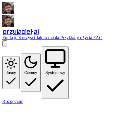
przyjaciel
ai
Funkcje
Korzyści
Jak to działa
Przykłady użycia
FAQ
Jasny
Ciemny
Systemowy
Rozpocznij