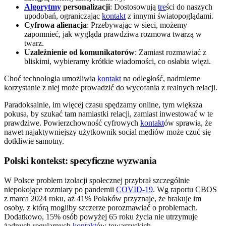
Algorytmy
personalizacji
: Dostosowują
tre
ści do naszych
upodobań, ograniczając
kontakt
z innymi światopoglądami.
Cyfrowa alienacja
: Przebywając w sieci, możemy
zapomnieć, jak wygląda prawdziwa rozmowa twarzą w
twarz.
Uzależnienie od komunikatorów
: Zamiast rozmawiać z
bliskimi, wybieramy krótkie wiadomości, co osłabia więzi.
Choć technologia umożliwia
kontakt
na odległość, nadmierne
korzystanie z niej może prowadzić do wycofania z realnych relacji.
Paradoksalnie, im więcej czasu spędzamy online, tym większa
pokusa, by szukać tam namiastki relacji, zamiast inwestować w te
prawdziwe. Powierzchowność cyfrowych
kontakt
ów sprawia, że
nawet najaktywniejszy użytkownik social mediów może czuć się
dotkliwie samotny.
Polski kontekst: specyficzne wyzwania
W Polsce problem izolacji społecznej przybrał szczególnie
niepokojące rozmiary po pandemii
COVID-19
. Wg raportu CBOS
z marca 2024 roku, aż 41% Polaków przyznaje, że brakuje im
osoby, z którą mogliby szczerze porozmawiać o problemach.
Dodatkowo, 15% osób powyżej 65 roku życia nie utrzymuje
żadnych regularnych
kontakt
ów towarzyskich.