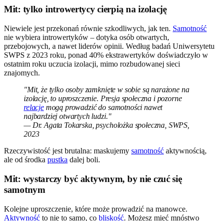
Mit: tylko introwertycy cierpią na izolację
Niewiele jest przekonań równie szkodliwych, jak ten.
Samotność
nie wybiera introwertyków – dotyka osób otwartych,
przebojowych, a nawet liderów opinii. Według badań Uniwersytetu
SWPS z 2023 roku, ponad 40% ekstrawertyków doświadczyło w
ostatnim roku uczucia izolacji, mimo rozbudowanej sieci
znajomych.
"Mit, że tylko osoby zamknięte w sobie są narażone na
izolację, to uproszczenie. Presja społeczna i pozorne
relacje
mogą prowadzić do samotności nawet
najbardziej otwartych ludzi."
— Dr. Agata Tokarska, psycholożka społeczna, SWPS,
2023
Rzeczywistość jest brutalna: maskujemy
samotność
aktywnością,
ale od środka
pustka
dalej boli.
Mit: wystarczy być aktywnym, by nie czuć się
samotnym
Kolejne uproszczenie, które może prowadzić na manowce.
Aktywność
to nie to samo, co
bliskość
. Możesz mieć mnóstwo