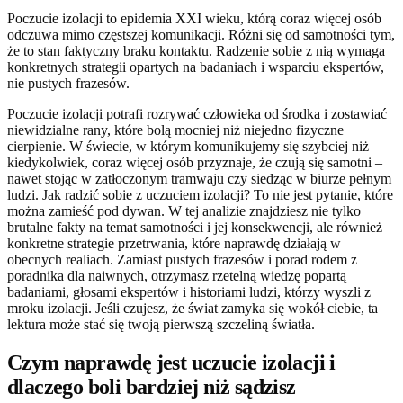
Poczucie izolacji to epidemia XXI wieku, którą coraz więcej osób
odczuwa mimo częstszej komunikacji. Różni się od samotności tym,
że to stan faktyczny braku kontaktu. Radzenie sobie z nią wymaga
konkretnych strategii opartych na badaniach i wsparciu ekspertów,
nie pustych frazesów.
Poczucie izolacji potrafi rozrywać człowieka od środka i zostawiać
niewidzialne rany, które bolą mocniej niż niejedno fizyczne
cierpienie. W świecie, w którym komunikujemy się szybciej niż
kiedykolwiek, coraz więcej osób przyznaje, że czują się samotni –
nawet stojąc w zatłoczonym tramwaju czy siedząc w biurze pełnym
ludzi. Jak radzić sobie z uczuciem izolacji? To nie jest pytanie, które
można zamieść pod dywan. W tej analizie znajdziesz nie tylko
brutalne fakty na temat samotności i jej konsekwencji, ale również
konkretne strategie przetrwania, które naprawdę działają w
obecnych realiach. Zamiast pustych frazesów i porad rodem z
poradnika dla naiwnych, otrzymasz rzetelną wiedzę popartą
badaniami, głosami ekspertów i historiami ludzi, którzy wyszli z
mroku izolacji. Jeśli czujesz, że świat zamyka się wokół ciebie, ta
lektura może stać się twoją pierwszą szczeliną światła.
Czym naprawdę jest uczucie izolacji i
dlaczego boli bardziej niż sądzisz