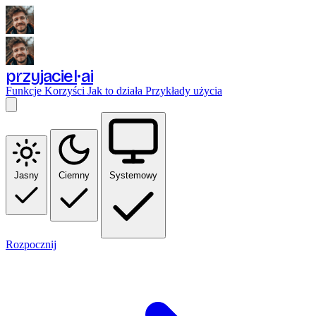
przyjaciel
ai
Funkcje
Korzyści
Jak to działa
Przykłady użycia
Jasny
Ciemny
Systemowy
Rozpocznij