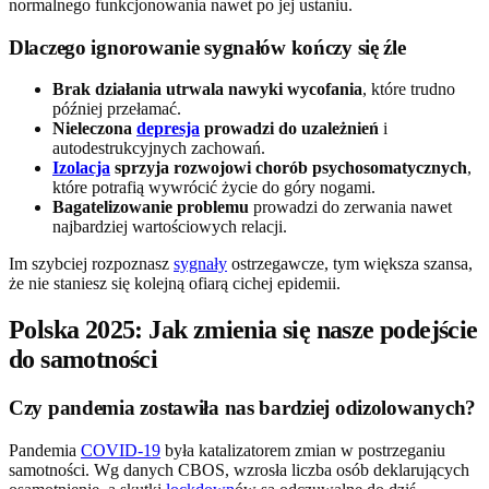
normalnego funkcjonowania nawet po jej ustaniu.
Dlaczego ignorowanie sygnałów kończy się źle
Brak działania utrwala nawyki wycofania
, które trudno
później przełamać.
Nieleczona
depresja
prowadzi do uzależnień
i
autodestrukcyjnych zachowań.
Izolacja
sprzyja rozwojowi chorób psychosomatycznych
,
które potrafią wywrócić życie do góry nogami.
Bagatelizowanie problemu
prowadzi do zerwania nawet
najbardziej wartościowych relacji.
Im szybciej rozpoznasz
sygnały
ostrzegawcze, tym większa szansa,
że nie staniesz się kolejną ofiarą cichej epidemii.
Polska 2025: Jak zmienia się nasze podejście
do samotności
Czy pandemia zostawiła nas bardziej odizolowanych?
Pandemia
COVID-19
była katalizatorem zmian w postrzeganiu
samotności. Wg danych CBOS, wzrosła liczba osób deklarujących