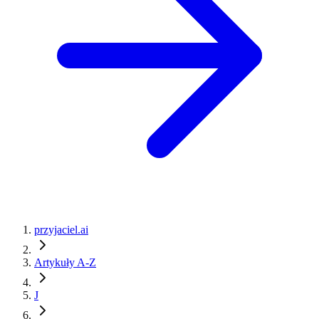
przyjaciel.ai
Artykuły A-Z
J