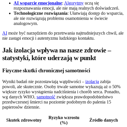
AI wsparcie emocjonalne
:
Algorytmy
uczą się
rozpoznawania emocji, ale nie mają realnych doświadczeń.
Technologiczne rozwiązania
: Ułatwiają dostęp do wsparcia,
ale nie rozwiązują problemu osamotnienia w świecie
analogowym.
AI
może być narzędziem do przetrwania najtrudniejszych chwil, ale
nie zastąpi emocji i autentyzmu ludzkiego kontaktu.
Jak izolacja wpływa na nasze zdrowie –
statystyki, które uderzają w punkt
Fizyczne skutki chronicznej samotności
Wyniki badań nie pozostawiają wątpliwości –
izolacja
zabija
powoli, ale skutecznie. Osoby trwale samotne wykazują aż o 50%
większe ryzyko wystąpienia nadciśnienia i chorób serca. Ponadto,
wg danych WHO,
samotność
zwiększa prawdopodobieństwo
przedwczesnej śmierci na poziomie podobnym do palenia 15
papierosów dziennie.
Ryzyko wzrostu
Skutek zdrowotny
Źródło danych
(%)