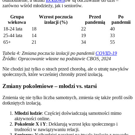
osamotnienie, a skutki
lockdown
ów są odczuwalne do dziś –
zarówno wśród młodzieży, jak i seniorów.
Grupa
Wzrost poczucia
Przed
Po
wiekowa
izolacji (%)
pandemią
pandemii
18-24 lata
18
22
40
25-44 lata
14
19
33
65+
21
34
55
Tabela 4: Zmiana poczucia izolacji po pandemii
COVID-19
Źródło: Opracowanie własne na podstawie CBOS, 2024
Nie chodzi już tylko o strach przed chorobą, ale o utratę nawyków
społecznych, które wcześniej chroniły przed izolacją.
Zmiany pokoleniowe – młodzi vs. starsi
Zmienia się nie tylko liczba samotnych, zmienia się także profil osób
dotkniętych izolacją.
Młodzi ludzie
: Częściej doświadczają samotności mimo
aktywności online.
Pokolenie X i Y
: Deklarują wzrost lęku społecznego i
trudności w nawiązywaniu relacji.
Seniorzy
: Najbardziej narażeni na trwałą izolację z powodu