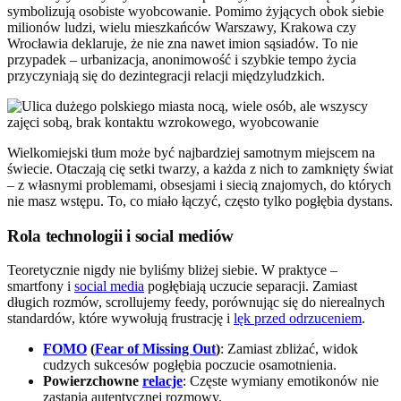
symbolizują osobiste wyobcowanie. Pomimo żyjących obok siebie
milionów ludzi, wielu mieszkańców Warszawy, Krakowa czy
Wrocławia deklaruje, że nie zna nawet imion sąsiadów. To nie
przypadek – urbanizacja, anonimowość i szybkie tempo życia
przyczyniają się do dezintegracji relacji międzyludzkich.
Wielkomiejski tłum może być najbardziej samotnym miejscem na
świecie. Otaczają cię setki twarzy, a każda z nich to zamknięty świat
– z własnymi problemami, obsesjami i siecią znajomych, do których
nie masz wstępu. To, co miało łączyć, często tylko pogłębia dystans.
Rola technologii i social mediów
Teoretycznie nigdy nie byliśmy bliżej siebie. W praktyce –
smartfony i
social media
pogłębiają uczucie separacji. Zamiast
długich rozmów, scrollujemy feedy, porównując się do nierealnych
standardów, które wywołują frustrację i
lęk przed odrzuceniem
.
FOMO
(
Fear of Missing Out
)
: Zamiast zbliżać, widok
cudzych sukcesów pogłębia poczucie osamotnienia.
Powierzchowne
relacje
: Częste wymiany emotikonów nie
zastąpią autentycznej rozmowy.