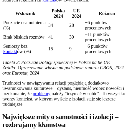
Polska
UE
Wskaźnik
Różnica
2024
2024
Poczucie osamotnienia
+6 punktów
34
28
(%)
procentowych
+11 punktów
Brak bliskich rozmów
41
30
procentowych
Seniorzy bez
+6 punktów
15
9
kontakt
ów (%)
procentowych
Tabela 2: Poczucie izolacji społecznej w Polsce na tle UE
Źródło: Opracowanie własne na podstawie raportu CBOS, 2024
oraz Eurostat, 2024
Trudności w nawiązywaniu relacji pogłębiają dodatkowo
uwarunkowania kulturowe – dystans, nieufność wobec nowości i
przekonanie, że
problemy
należy "trzymać w sobie". To wszystko
tworzy kontekst, w którym wyjście z izolacji staje się jeszcze
trudniejsze.
Największe mity o samotności i izolacji –
rozbrajamy kłamstwa