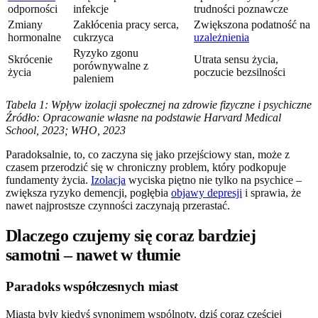
odporności
infekcje
trudności poznawcze
Zmiany
Zakłócenia pracy serca,
Zwiększona podatność na
hormonalne
cukrzyca
uzależnienia
Ryzyko zgonu
Skrócenie
Utrata sensu życia,
porównywalne z
życia
poczucie bezsilności
paleniem
Tabela 1: Wpływ izolacji społecznej na zdrowie fizyczne i psychiczne
Źródło: Opracowanie własne na podstawie Harvard Medical
School, 2023; WHO, 2023
Paradoksalnie, to, co zaczyna się jako przejściowy stan, może z
czasem przerodzić się w chroniczny problem, który podkopuje
fundamenty życia.
Izolacja
wyciska piętno nie tylko na psychice –
zwiększa ryzyko demencji, pogłębia
objawy depresji
i sprawia, że
nawet najprostsze czynności zaczynają przerastać.
Dlaczego czujemy się coraz bardziej
samotni – nawet w tłumie
Paradoks współczesnych miast
Miasta były kiedyś synonimem wspólnoty, dziś coraz częściej