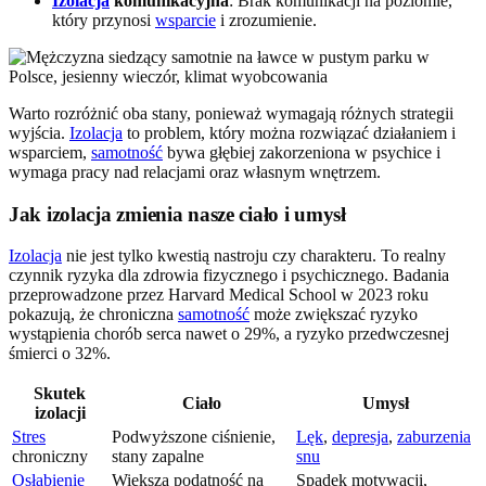
Izolacja
komunikacyjna
: Brak komunikacji na poziomie,
który przynosi
wsparcie
i zrozumienie.
Warto rozróżnić oba stany, ponieważ wymagają różnych strategii
wyjścia.
Izolacja
to problem, który można rozwiązać działaniem i
wsparciem,
samotność
bywa głębiej zakorzeniona w psychice i
wymaga pracy nad relacjami oraz własnym wnętrzem.
Jak izolacja zmienia nasze ciało i umysł
Izolacja
nie jest tylko kwestią nastroju czy charakteru. To realny
czynnik ryzyka dla zdrowia fizycznego i psychicznego. Badania
przeprowadzone przez Harvard Medical School w 2023 roku
pokazują, że chroniczna
samotność
może zwiększać ryzyko
wystąpienia chorób serca nawet o 29%, a ryzyko przedwczesnej
śmierci o 32%.
Skutek
Ciało
Umysł
izolacji
Stres
Podwyższone ciśnienie,
Lęk
,
depresja
,
zaburzenia
chroniczny
stany zapalne
snu
Osłabienie
Większa podatność na
Spadek motywacji,