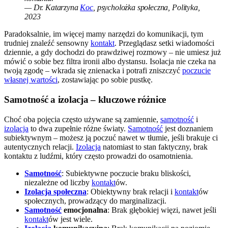
— Dr. Katarzyna
Koc
, psycholożka społeczna, Polityka,
2023
Paradoksalnie, im więcej mamy narzędzi do komunikacji, tym
trudniej znaleźć sensowny
kontakt
. Przeglądasz setki wiadomości
dziennie, a gdy dochodzi do prawdziwej rozmowy – nie umiesz już
mówić o sobie bez filtra ironii albo dystansu. Isolacja nie czeka na
twoją zgodę – wkrada się znienacka i potrafi zniszczyć
poczucie
własnej wartości
, zostawiając po sobie pustkę.
Samotność a izolacja – kluczowe różnice
Choć oba pojęcia często używane są zamiennie,
samotność
i
izolacja
to dwa zupełnie różne światy.
Samotność
jest doznaniem
subiektywnym – możesz ją poczuć nawet w tłumie, jeśli brakuje ci
autentycznych relacji.
Izolacja
natomiast to stan faktyczny, brak
kontaktu z ludźmi, który często prowadzi do osamotnienia.
Samotność
: Subiektywne poczucie braku bliskości,
niezależne od liczby
kontakt
ów.
Izolacja społeczna
: Obiektywny brak relacji i
kontakt
ów
społecznych, prowadzący do marginalizacji.
Samotność
emocjonalna
: Brak głębokiej więzi, nawet jeśli
kontakt
ów jest wiele.