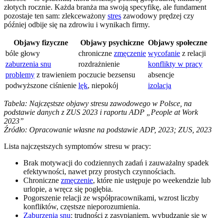
złotych rocznie. Każda branża ma swoją specyfikę, ale fundament
pozostaje ten sam: zlekceważony
stres
zawodowy prędzej czy
później odbije się na zdrowiu i wynikach firmy.
Objawy fizyczne
Objawy psychiczne
Objawy społeczne
bóle głowy
chroniczne
zmęczenie
wycofanie
z relacji
zaburzenia snu
rozdrażnienie
konflikty w pracy
problemy
z trawieniem
poczucie bezsensu
absencje
podwyższone ciśnienie
lęk
, niepokój
izolacja
Tabela: Najczęstsze objawy stresu zawodowego w Polsce, na
podstawie danych z ZUS 2023 i raportu ADP „People at Work
2023”
Źródło: Opracowanie własne na podstawie ADP, 2023; ZUS, 2023
Lista najczęstszych symptomów stresu w pracy:
Brak motywacji do codziennych zadań i zauważalny spadek
efektywności, nawet przy prostych czynnościach.
Chroniczne
zmęczenie
, które nie ustępuje po weekendzie lub
urlopie, a wręcz się pogłębia.
Pogorszenie relacji ze współpracownikami, wzrost liczby
konfliktów, częstsze nieporozumienia.
Zaburzenia snu
: trudności z zasypianiem, wybudzanie się w