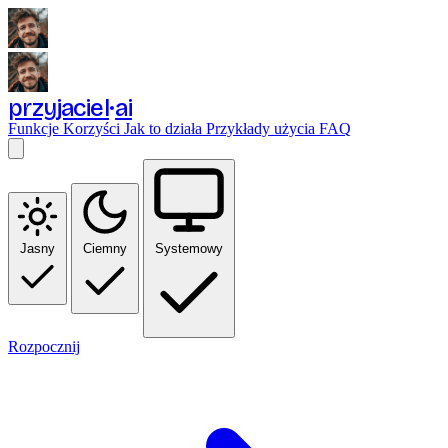
przyjaciel
ai
Funkcje
Korzyści
Jak to działa
Przykłady użycia
FAQ
Jasny
Ciemny
Systemowy
Rozpocznij