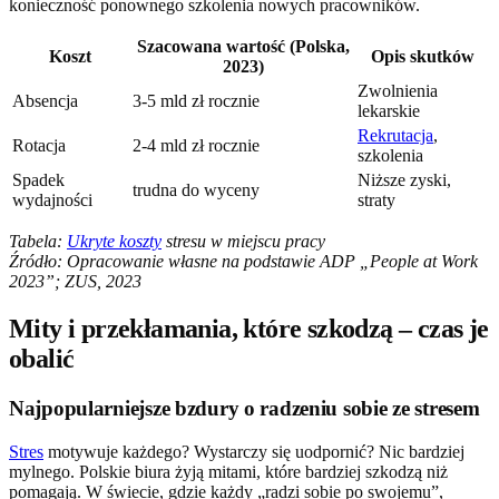
konieczność ponownego szkolenia nowych pracowników.
Szacowana wartość (Polska,
Koszt
Opis skutków
2023)
Zwolnienia
Absencja
3-5 mld zł rocznie
lekarskie
Rekrutacja
,
Rotacja
2-4 mld zł rocznie
szkolenia
Spadek
Niższe zyski,
trudna do wyceny
wydajności
straty
Tabela:
Ukryte koszty
stresu w miejscu pracy
Źródło: Opracowanie własne na podstawie ADP „People at Work
2023”; ZUS, 2023
Mity i przekłamania, które szkodzą – czas je
obalić
Najpopularniejsze bzdury o radzeniu sobie ze stresem
Stres
motywuje każdego? Wystarczy się uodpornić? Nic bardziej
mylnego. Polskie biura żyją mitami, które bardziej szkodzą niż
pomagają. W świecie, gdzie każdy „radzi sobie po swojemu”,