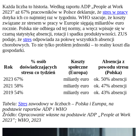
Każda liczba to historia. Według raportu ADP „People at Work
2023” aż 67% pracowników w Polsce deklaruje, że
stres w pracy
dotyka ich co najmniej raz w tygodniu. WHO szacuje, że koszty
związane ze stresem w pracy w Europie sięgają miliardów euro
rocznie. Polska nie odbiega od tej normy, a wręcz wpisuje się w
czarną statystykę absencji, rotacji i spadku produktywności. ZUS
podaje, że
stres
odpowiada za połowę wszystkich absencji
chorobowych. To nie tylko problem jednostki – to realny koszt dla
gospodarki.
% osób
Koszty
Absencja z
Rok
doświadczających
społeczne
powodu stresu
stresu co tydzień
(Europa)
(Polska)
2023
67%
miliardy euro
ok. 50% absencji
2021
58%
miliardy euro
ok. 47% absencji
2019
54%
miliardy euro
ok. 43% absencji
Tabela:
Stres
zawodowy w liczbach – Polska i Europa, na
podstawie raportów ADP i WHO
Źródło: Opracowanie własne na podstawie ADP „People at Work
2023”; WHO, 2023