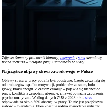
Zdjęcie: Samotny pracownik biurowy,
zmęczenie
i
stres
zawodowy,
nocna sceneria – metafora presji i samotności w pracy.
Najczęstsze objawy stresu zawodowego w Polsce
Objawy stresu w pracy potrafią być podstępne. Często zaczynają się
od drobiazgów: spadku motywacji, problemów ze snem, bólu
głowy, braku energii. Z czasem eskalują – pojawia się niechęć do
pracy, konflikty z zespołem, absencje, a nawet poważne zaburzenia
psychosomatyczne. Według danych ZUS z 2023 roku,
stres
odpowiada za około 50% absencji w pracy. To nie jest przejściowa
słabość – to epidemia, która kosztuje polską gospodarkę miliardy