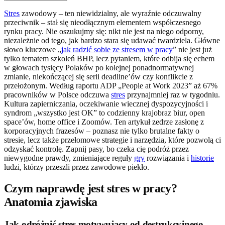
Stres
zawodowy – ten niewidzialny, ale wyraźnie odczuwalny
przeciwnik – stał się nieodłącznym elementem współczesnego
rynku pracy. Nie oszukujmy się: nikt nie jest na niego odporny,
niezależnie od tego, jak bardzo stara się udawać twardziela. Główne
słowo kluczowe „
jak radzić sobie ze stresem w pracy
” nie jest już
tylko tematem szkoleń BHP, lecz pytaniem, które odbija się echem
w głowach tysięcy Polaków po kolejnej ponadnormatywnej
zmianie, niekończącej się serii deadline’ów czy konflikcie z
przełożonym. Według raportu ADP „People at Work 2023” aż 67%
pracowników w Polsce odczuwa
stres
przynajmniej raz w tygodniu.
Kultura zapierniczania, oczekiwanie wiecznej dyspozycyjności i
syndrom „wszystko jest OK” to codzienny krajobraz biur, open
space’ów, home office i Zoomów. Ten artykuł zedrze zasłonę z
korporacyjnych frazesów – poznasz nie tylko brutalne fakty o
stresie, lecz także przełomowe strategie i narzędzia, które pozwolą ci
odzyskać kontrolę. Zapnij pasy, bo czeka cię podróż przez
niewygodne prawdy, zmieniające reguły
gry
rozwiązania i
historie
ludzi, którzy przeszli przez zawodowe piekło.
Czym naprawdę jest stres w pracy?
Anatomia zjawiska
Jak odróżnić stres motywujący od destrukcyjnego