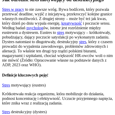
Stres w pracy
to nie zawsze wróg. Bywa bodźcem, który pozwala
przetrwać deadline, wyjść z inicjatywą, przekroczyć kolejne granice
własnych możliwości. Z drugiej strony – może być też jak kwas,
który dzień po dniu wypala energię,
kreatywność
i poczucie sensu.
Według badań
psycholog
ów, istotne jest rozróżnienie między
eustresem a dystresem. Eustres to
stres
motywujący – krótkotrwały,
pobudzający, dający poczucie satysfakcji po wykonanym zadaniu.
Dystres natomiast to długotrwały, destrukcyjny
stres
, który z czasem
prowadzi do wypalenia zawodowego, problemów zdrowotnych i
alienacji. To właśnie ten drugi typ rządzi polskimi biurami,
magazynami i szpitalami, chociaż większość HR-owców woli o nim
nie mówić (Źródło: Opracowanie własne na podstawie danych z
ADP, 2023 oraz WHO).
Definicje kluczowych pojęć
Stres
motywujący (eustres)
Krótkotrwała reakcja organizmu, która mobilizuje do działania,
podnosi koncentrację i efektywność. Uczucie przyjemnego napięcia,
które znika wraz z realizacją zadania.
Stres
destrukcyjny (dystres)