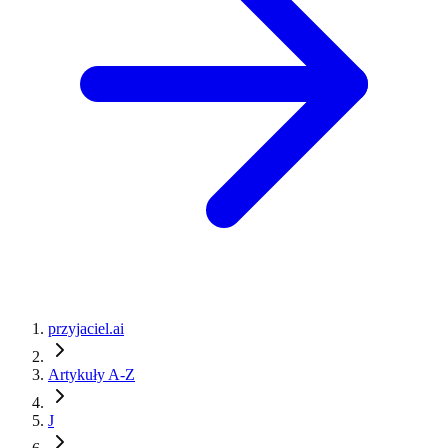
przyjaciel.ai
Artykuły A-Z
J