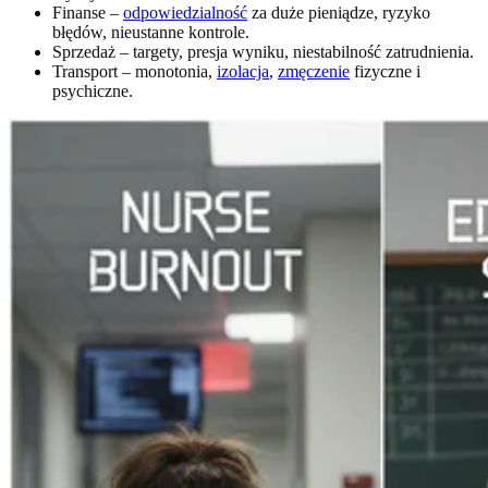
Finanse –
odpowiedzialność
za duże pieniądze, ryzyko
błędów, nieustanne kontrole.
Sprzedaż – targety, presja wyniku, niestabilność zatrudnienia.
Transport – monotonia,
izolacja
,
zmęczenie
fizyczne i
psychiczne.