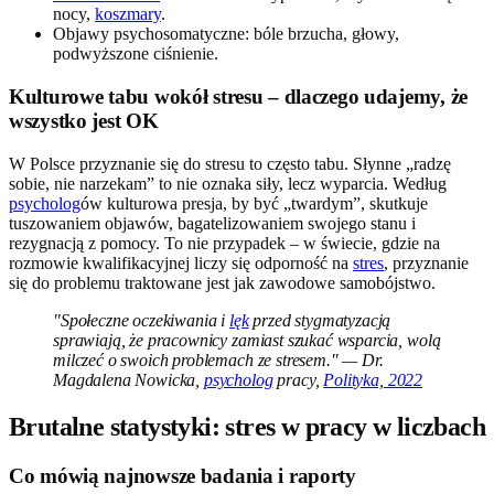
nocy,
koszmary
.
Objawy psychosomatyczne: bóle brzucha, głowy,
podwyższone ciśnienie.
Kulturowe tabu wokół stresu – dlaczego udajemy, że
wszystko jest OK
W Polsce przyznanie się do stresu to często tabu. Słynne „radzę
sobie, nie narzekam” to nie oznaka siły, lecz wyparcia. Według
psycholog
ów kulturowa presja, by być „twardym”, skutkuje
tuszowaniem objawów, bagatelizowaniem swojego stanu i
rezygnacją z pomocy. To nie przypadek – w świecie, gdzie na
rozmowie kwalifikacyjnej liczy się odporność na
stres
, przyznanie
się do problemu traktowane jest jak zawodowe samobójstwo.
"Społeczne oczekiwania i
lęk
przed stygmatyzacją
sprawiają, że pracownicy zamiast szukać wsparcia, wolą
milczeć o swoich problemach ze stresem." — Dr.
Magdalena Nowicka,
psycholog
pracy,
Polityka, 2022
Brutalne statystyki: stres w pracy w liczbach
Co mówią najnowsze badania i raporty