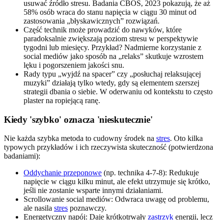
usuwać źródło stresu. Badania CBOS, 2023 pokazują, że aż
58% osób wraca do stanu napięcia w ciągu 30 minut od
zastosowania „błyskawicznych” rozwiązań.
Część technik może prowadzić do nawyków, które
paradoksalnie zwiększają poziom stresu w perspektywie
tygodni lub miesięcy. Przykład? Nadmierne korzystanie z
social mediów jako sposób na „relaks” skutkuje wzrostem
lęku i pogorszeniem jakości snu.
Rady typu „wyjdź na spacer” czy „posłuchaj relaksującej
muzyki” działają tylko wtedy, gdy są elementem szerszej
strategii dbania o siebie. W oderwaniu od kontekstu to często
plaster na ropiejącą ranę.
Kiedy 'szybko' oznacza 'nieskutecznie'
Nie każda szybka metoda to cudowny środek na
stres
. Oto kilka
typowych przykładów i ich rzeczywista skuteczność (potwierdzona
badaniami):
Oddychanie przeponowe
(np. technika 4-7-8): Redukuje
napięcie w ciągu kilku minut, ale efekt utrzymuje się krótko,
jeśli nie zostanie wsparte innymi działaniami.
Scrollowanie social mediów: Odwraca uwagę od problemu,
ale nasila
stres
poznawczy.
Energetyczny napój: Daje krótkotrwały
zastrzyk
energii, lecz