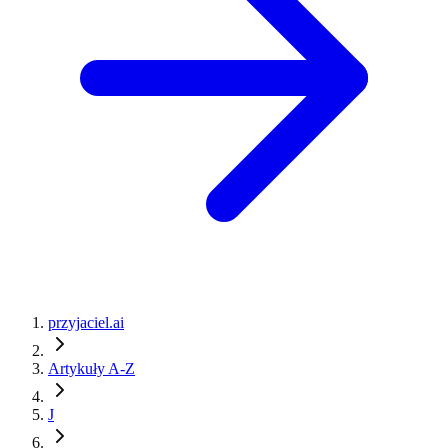
przyjaciel.ai
Artykuły A-Z
J