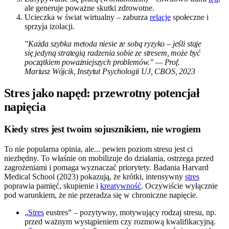
ale generuje poważne skutki zdrowotne.
Ucieczka w świat wirtualny – zaburza
relacje
społeczne i
sprzyja izolacji.
"Każda szybka metoda niesie ze sobą ryzyko – jeśli staje
się jedyną strategią radzenia sobie ze stresem, może być
początkiem poważniejszych problemów." — Prof.
Mariusz Wójcik, Instytut Psychologii UJ, CBOS, 2023
Stres jako napęd: przewrotny potencjał
napięcia
Kiedy stres jest twoim sojusznikiem, nie wrogiem
To nie popularna opinia, ale... pewien poziom stresu jest ci
niezbędny. To właśnie on mobilizuje do działania, ostrzega przed
zagrożeniami i pomaga wyznaczać priorytety. Badania Harvard
Medical School (2023) pokazują, że krótki, intensywny
stres
poprawia pamięć, skupienie i
kreatywność
. Oczywiście wyłącznie
pod warunkiem, że nie przeradza się w chroniczne napięcie.
„
Stres
eustres” – pozytywny, motywujący rodzaj stresu, np.
przed ważnym wystąpieniem czy rozmową kwalifikacyjną.