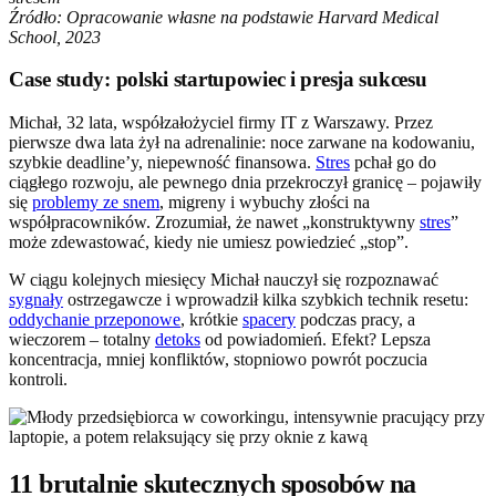
Źródło: Opracowanie własne na podstawie Harvard Medical
School, 2023
Case study: polski startupowiec i presja sukcesu
Michał, 32 lata, współzałożyciel firmy IT z Warszawy. Przez
pierwsze dwa lata żył na adrenalinie: noce zarwane na kodowaniu,
szybkie deadline’y, niepewność finansowa.
Stres
pchał go do
ciągłego rozwoju, ale pewnego dnia przekroczył granicę – pojawiły
się
problemy ze snem
, migreny i wybuchy złości na
współpracowników. Zrozumiał, że nawet „konstruktywny
stres
”
może zdewastować, kiedy nie umiesz powiedzieć „stop”.
W ciągu kolejnych miesięcy Michał nauczył się rozpoznawać
sygnały
ostrzegawcze i wprowadził kilka szybkich technik resetu:
oddychanie przeponowe
, krótkie
spacery
podczas pracy, a
wieczorem – totalny
detoks
od powiadomień. Efekt? Lepsza
koncentracja, mniej konfliktów, stopniowo powrót poczucia
kontroli.
11 brutalnie skutecznych sposobów na