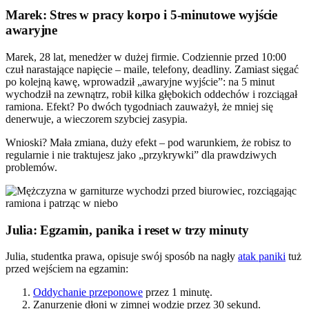
Marek: Stres w pracy korpo i 5-minutowe wyjście
awaryjne
Marek, 28 lat, menedżer w dużej firmie. Codziennie przed 10:00
czuł narastające napięcie – maile, telefony, deadliny. Zamiast sięgać
po kolejną kawę, wprowadził „awaryjne wyjście”: na 5 minut
wychodził na zewnątrz, robił kilka głębokich oddechów i rozciągał
ramiona. Efekt? Po dwóch tygodniach zauważył, że mniej się
denerwuje, a wieczorem szybciej zasypia.
Wnioski? Mała zmiana, duży efekt – pod warunkiem, że robisz to
regularnie i nie traktujesz jako „przykrywki” dla prawdziwych
problemów.
Julia: Egzamin, panika i reset w trzy minuty
Julia, studentka prawa, opisuje swój sposób na nagły
atak paniki
tuż
przed wejściem na egzamin:
Oddychanie przeponowe
przez 1 minutę.
Zanurzenie dłoni w zimnej wodzie przez 30 sekund.