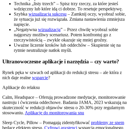
Technika „listy trzech” – Spisz trzy rzeczy, za które jesteś
wdzięczny lub które idą ci dobrze. To resetuje perspektywę.
Szybka
wizualizacja sukcesu
– Zamknij oczy, wyobraź sobie,
że sytuacja już się rozwiązała. Zmiana nastawienia zmniejsza
napięcie.
„Negatywna
wizualizacja
” – Przez chwilę wyobraź sobie
najgorszy możliwy scenariusz. Potem konfrontuj go z
rzeczywistością – zwykle okazuje się mniej groźny.
Uważne liczenie kroków lub oddechów – Skupienie się na
rytmie neutralizuje natłok myśli.
Ultranowoczesne aplikacje i narzędzia – czy warto?
Rynek pęka w szwach od aplikacji do redukcji stresu – ale która z
nich daje realne
wsparcie
?
Aplikacje do relaksu
Calm, Headspace – Oferują prowadzone medytacje, monitorowanie
nastroju i ćwiczenia oddechowe. Badania JAMA, 2023 wskazują na
skuteczność w redukcji objawów stresu o 20-30% przy regularnym
stosowaniu.
Aplikacje do monitorowania snu
Sleep Cycle, Pillow – Pomagają zidentyfikować
problemy ze snem
będące efektem stresu.
Cyfrowi asystenci
wsparcia emocjonalnego