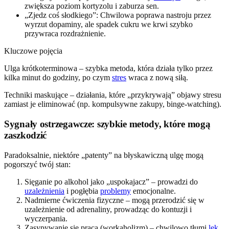
zwiększa poziom kortyzolu i zaburza sen.
„Zjedz coś słodkiego”: Chwilowa poprawa nastroju przez
wyrzut dopaminy, ale spadek cukru we krwi szybko
przywraca rozdrażnienie.
Kluczowe pojęcia
Ulga krótkoterminowa – szybka metoda, która działa tylko przez
kilka minut do godziny, po czym
stres
wraca z nową siłą.
Techniki maskujące – działania, które „przykrywają” objawy stresu
zamiast je eliminować (np. kompulsywne zakupy, binge-watching).
Sygnały ostrzegawcze: szybkie metody, które mogą
zaszkodzić
Paradoksalnie, niektóre „patenty” na błyskawiczną ulgę mogą
pogorszyć twój stan:
Sięganie po alkohol jako „uspokajacz” – prowadzi do
uzależnienia
i pogłębia
problemy
emocjonalne.
Nadmierne ćwiczenia fizyczne – mogą przerodzić się w
uzależnienie od adrenaliny, prowadząc do kontuzji i
wyczerpania.
Zasypywanie się pracą (workaholizm) – chwilowo tłumi
lęk
,