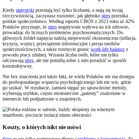
Kiedy
statystyki
przestają być tylko liczbami, a stają się twoją
rzeczywistością, zaczynasz rozumieć, jak głęboko
stres
przenika
polskie społeczeństwo. Według raportu CBOS z 2023 roku aż 42%
Polaków przyznaje, że
stres
negatywnie wpływa na ich zdrowie,
prowadząc do licznych problemów psychosomatycznych. Do
głównych źródeł napięcia należą niepewność ekonomiczna (inflacja,
kryzysy, wojny), przeciążenie informacyjne i presja mediów
społecznościowych, a także rozmycie granic
work-life balance
z
powodu pracy zdalnej. Wzrasta liczba osób, które nie tylko
odczuwają
stres
, ale nie potrafią sobie z nim poradzić w sposób
konstruktywny.
Nie bez znaczenia jest także fakt, że wielu Polaków nie ma dostępu
do profesjonalnego wsparcia psychologicznego lub nie wie, gdzie
go szukać. W rezultacie, zamiast sięgać po sprawdzone metody,
wybierają szybkie, często nieskuteczne „patenty” znalezione w
internecie lub podpatrzone u znajomych.
Koszty, o których nikt nie mówi
Stres
to nie tylko roztrzęsione dłonie i
problemy z koncentracją
. To