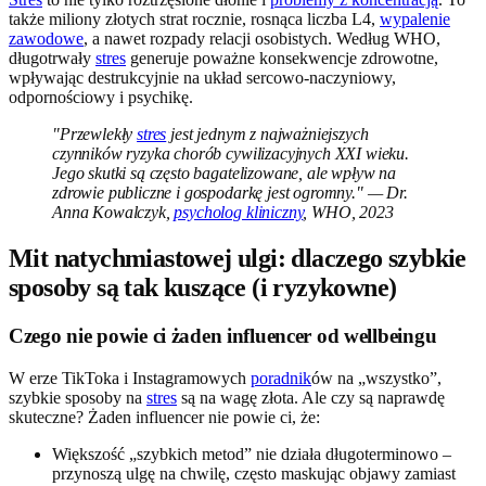
także miliony złotych strat rocznie, rosnąca liczba L4,
wypalenie
zawodowe
, a nawet rozpady relacji osobistych. Według WHO,
długotrwały
stres
generuje poważne konsekwencje zdrowotne,
wpływając destrukcyjnie na układ sercowo-naczyniowy,
odpornościowy i psychikę.
"Przewlekły
stres
jest jednym z najważniejszych
czynników ryzyka chorób cywilizacyjnych XXI wieku.
Jego skutki są często bagatelizowane, ale wpływ na
zdrowie publiczne i gospodarkę jest ogromny." — Dr.
Anna Kowalczyk,
psycholog kliniczny
, WHO, 2023
Mit natychmiastowej ulgi: dlaczego szybkie
sposoby są tak kuszące (i ryzykowne)
Czego nie powie ci żaden influencer od wellbeingu
W erze TikToka i Instagramowych
poradnik
ów na „wszystko”,
szybkie sposoby na
stres
są na wagę złota. Ale czy są naprawdę
skuteczne? Żaden influencer nie powie ci, że:
Większość „szybkich metod” nie działa długoterminowo –
przynoszą ulgę na chwilę, często maskując objawy zamiast