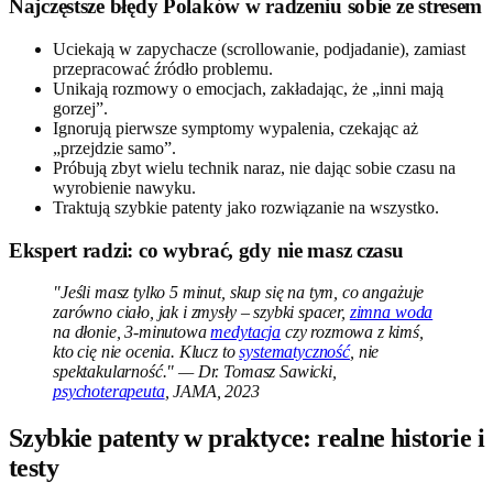
Najczęstsze błędy Polaków w radzeniu sobie ze stresem
Uciekają w zapychacze (scrollowanie, podjadanie), zamiast
przepracować źródło problemu.
Unikają rozmowy o emocjach, zakładając, że „inni mają
gorzej”.
Ignorują pierwsze symptomy wypalenia, czekając aż
„przejdzie samo”.
Próbują zbyt wielu technik naraz, nie dając sobie czasu na
wyrobienie nawyku.
Traktują szybkie patenty jako rozwiązanie na wszystko.
Ekspert radzi: co wybrać, gdy nie masz czasu
"Jeśli masz tylko 5 minut, skup się na tym, co angażuje
zarówno ciało, jak i zmysły – szybki spacer,
zimna woda
na dłonie, 3-minutowa
medytacja
czy rozmowa z kimś,
kto cię nie ocenia. Klucz to
systematyczność
, nie
spektakularność." — Dr. Tomasz Sawicki,
psychoterapeuta
, JAMA, 2023
Szybkie patenty w praktyce: realne historie i
testy