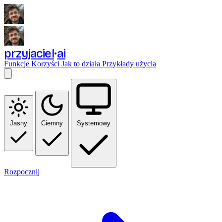
przyjaciel
ai
Funkcje
Korzyści
Jak to działa
Przykłady użycia
Jasny
Ciemny
Systemowy
Rozpocznij