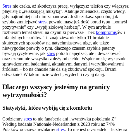
Stres
nie czeka, aż skończysz pracę, wyłączysz telefon czy włączysz
playlistę z „relaksującą muzyką”. Atakuje znienacka, często wtedy,
gdy najtrudniej nad nim zapanować. Jeśli szukasz sposobu, jak
szybko zmniejszyć
stres
, pewnie masz już dość porad typu „pomyśl
pozytywnie” czy „wypij ziołową herbatę”. W tym artykule
rozbieram temat stresu na czynniki pierwsze – bez
kompromis
ów i
infantylnych skrótów. Tu znajdziesz nie tylko 11 brutalnie
skutecznych sposobów na natychmiastową ulgę, ale także
niewygodne prawdy o tym, dlaczego czasem szybkie patenty
bywają ryzykowne, jak
stres
potrafi napędzać, ale i dewastować
oraz czemu nie wszystko zależy od ciebie. Wspieram się wyłącznie
sprawdzonymi badaniami, aktualnymi danymi i weryfikowalnymi
źródłami – bo na chaosie nie da się zbudować spokoju. Brzmi
odważnie? W takim razie wdech, wydech i czytaj dalej.
Dlaczego wszyscy jesteśmy na granicy
wytrzymałości?
Statystyki, które wybiją cię z komfortu
Codzienny
stres
to nie fanaberia ani „wymówka pokolenia Z”.
Według badania Nationale-Nederlanden z 2023 roku aż 74%
Polaków odczuwa regularny
stres
. To nie jest przypadek – liczby są