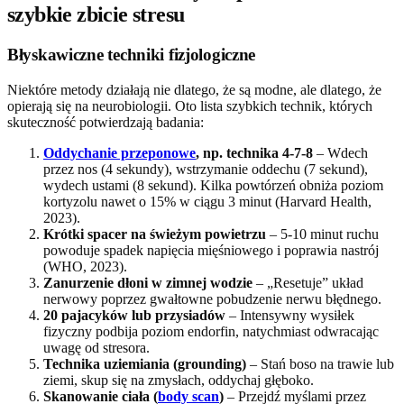
szybkie zbicie stresu
Błyskawiczne techniki fizjologiczne
Niektóre metody działają nie dlatego, że są modne, ale dlatego, że
opierają się na neurobiologii. Oto lista szybkich technik, których
skuteczność potwierdzają badania:
Oddychanie przeponowe
, np. technika 4-7-8
– Wdech
przez nos (4 sekundy), wstrzymanie oddechu (7 sekund),
wydech ustami (8 sekund). Kilka powtórzeń obniża poziom
kortyzolu nawet o 15% w ciągu 3 minut (Harvard Health,
2023).
Krótki spacer na świeżym powietrzu
– 5-10 minut ruchu
powoduje spadek napięcia mięśniowego i poprawia nastrój
(WHO, 2023).
Zanurzenie dłoni w zimnej wodzie
– „Resetuje” układ
nerwowy poprzez gwałtowne pobudzenie nerwu błędnego.
20 pajacyków lub przysiadów
– Intensywny wysiłek
fizyczny podbija poziom endorfin, natychmiast odwracając
uwagę od stresora.
Technika uziemiania (grounding)
– Stań boso na trawie lub
ziemi, skup się na zmysłach, oddychaj głęboko.
Skanowanie ciała (
body scan
)
– Przejdź myślami przez