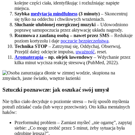
kolejne części ciała, identyfikując i rozluźniając napięte
miejsca.
Szybka
medytacja mindfulness
(3 minuty)
– Skoncentruj
się tylko na oddechu i chwilowych wrażeniach.
Słuchanie ulubionej energicznej muzyki
– Udowodniono
poprawę samopoczucia przez aktywację układu nagrody.
Rozmowa z zaufaną osobą – nawet przez SMS
– Redukuje
poziom kortyzolu i daje
poczucie bezpieczeństwa
.
Technika STOP
– Zatrzymaj się, Oddychaj, Obserwuj,
Przejdź dalej: odcięcie impulsu,
uważność
, reset.
Aromaterapia
– np. olejek lawendowy
– Wdychanie przez
kilka minut wycisza reakcję stresową (PubMed, 2022).
Sztuczki poznawcze: jak oszukać swój umysł
Nie tylko ciało decyduje o poziomie stresu – twój sposób myślenia
potrafi zdziałać cuda (lub wręcz przeciwnie). Oto kilka mentalnych
haków:
Przeformułuj problem – Zamiast myśleć „nie ogarnę”, zapytaj
siebie: „Co mogę zrobić przez 5 minut, żeby sytuacja była
odrobinę lepsza?”.