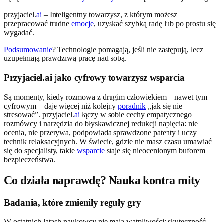
przyjaciel.
ai
– Inteligentny towarzysz, z którym możesz
przepracować trudne
emocje
, uzyskać szybką radę lub po prostu się
wygadać.
Podsumowanie
? Technologie pomagają, jeśli nie zastępują, lecz
uzupełniają prawdziwą pracę nad sobą.
Przyjaciel.ai jako cyfrowy towarzysz wsparcia
Są momenty, kiedy rozmowa z drugim człowiekiem – nawet tym
cyfrowym – daje więcej niż kolejny
poradnik
„jak się nie
stresować”. przyjaciel.
ai
łączy w sobie cechy empatycznego
rozmówcy i narzędzia do błyskawicznej redukcji napięcia: nie
ocenia, nie przerywa, podpowiada sprawdzone patenty i uczy
technik relaksacyjnych. W świecie, gdzie nie masz czasu umawiać
się do specjalisty, takie
wsparcie
staje się nieocenionym buforem
bezpieczeństwa.
Co działa naprawdę? Nauka kontra mity
Badania, które zmieniły reguły gry
W ostatnich latach naukowcy nie mają wątpliwości: skuteczność