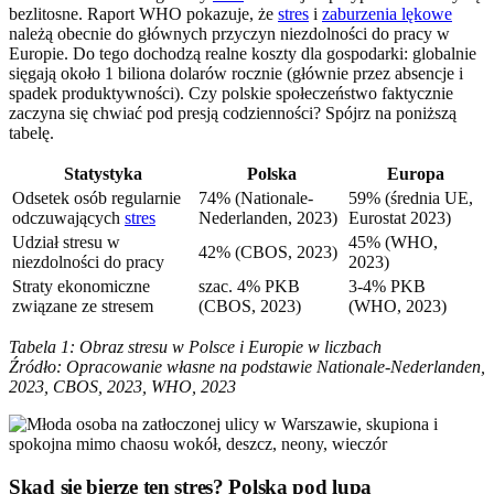
bezlitosne. Raport WHO pokazuje, że
stres
i
zaburzenia lękowe
należą obecnie do głównych przyczyn niezdolności do pracy w
Europie. Do tego dochodzą realne koszty dla gospodarki: globalnie
sięgają około 1 biliona dolarów rocznie (głównie przez absencje i
spadek produktywności). Czy polskie społeczeństwo faktycznie
zaczyna się chwiać pod presją codzienności? Spójrz na poniższą
tabelę.
Statystyka
Polska
Europa
Odsetek osób regularnie
74% (Nationale-
59% (średnia UE,
odczuwających
stres
Nederlanden, 2023)
Eurostat 2023)
Udział stresu w
45% (WHO,
42% (CBOS, 2023)
niezdolności do pracy
2023)
Straty ekonomiczne
szac. 4% PKB
3-4% PKB
związane ze stresem
(CBOS, 2023)
(WHO, 2023)
Tabela 1: Obraz stresu w Polsce i Europie w liczbach
Źródło: Opracowanie własne na podstawie Nationale-Nederlanden,
2023, CBOS, 2023, WHO, 2023
Skąd się bierze ten stres? Polska pod lupą