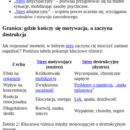
„
Stres
antycypacyjny” – pozwala przygotować się na trudne
sytuacje, mobilizując zasoby psychiczne.
„
Stres
adaptacyjny” – wspiera proces uczenia się, wyciągania
wniosków i rozwoju zawodowego.
Granica: gdzie kończy się motywacja, a zaczyna
destrukcja
Jak rozpoznać moment, w którym
stres
zaczyna cię niszczyć zamiast
napędzać? Poniższa tabela pokazuje kluczowe różnice:
Stres
motywujący
Stres
destrukcyjny
Cecha
(eustres)
(dystres)
Efekt na
Krótkotrwała
Wyczerpanie, chroniczne
organizm
mobilizacja
napięcie
Wpływ na
Zwiększona
Problemy z pamięcią
, „
mgła
koncentrację
uważność
mózgowa
”
Reakcja
Ekscytacja, energia
Lęk
, apatia, drażliwość
emocjonalna
Długofalowe
Rozwój, nauka,
Wypalenie, choroby, regres
skutki
sukces
Tabela 2: Kluczowa różnica między motywującym a destrukcyjnym
stresem