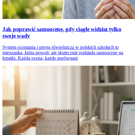
Jak poprawić samoocenę, gdy ciągle widzisz tylko
swoje wady
System oceniania i presja rówieśnicza w polskich szkołach to
mieszanka, która powoli, ale skutecznie rozkłada samoocenę na
łopatki. Każda ocena, każde porównani