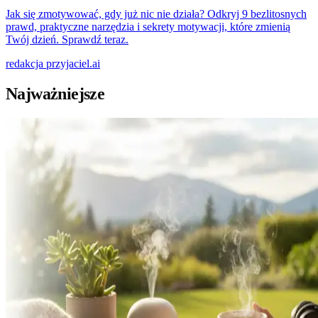
Jak się zmotywować, gdy już nic nie działa? Odkryj 9 bezlitosnych
prawd, praktyczne narzędzia i sekrety motywacji, które zmienią
Twój dzień. Sprawdź teraz.
redakcja
przyjaciel.ai
Najważniejsze