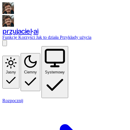
przyjaciel
ai
Funkcje
Korzyści
Jak to działa
Przykłady użycia
Jasny
Ciemny
Systemowy
Rozpocznij