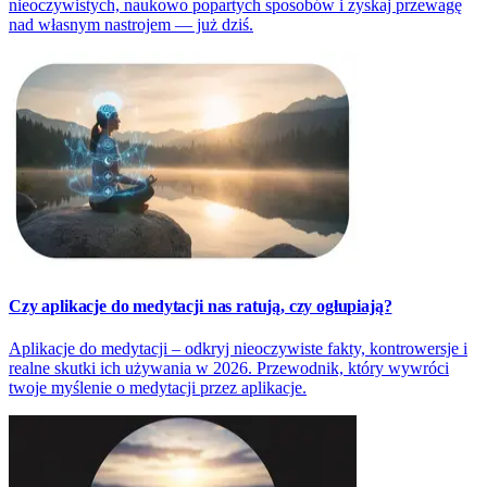
nieoczywistych, naukowo popartych sposobów i zyskaj przewagę
nad własnym nastrojem — już dziś.
Czy aplikacje do medytacji nas ratują, czy ogłupiają?
Aplikacje do medytacji – odkryj nieoczywiste fakty, kontrowersje i
realne skutki ich używania w 2026. Przewodnik, który wywróci
twoje myślenie o medytacji przez aplikacje.