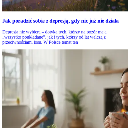
Jak poradzić sobie z depresją, gdy nic już nie działa
Depresja nie wybiera – dotyka tych, którzy na pozór mają
„wszystko poukładane”, jak i tych, którzy od lat walczą z
przeciwnościami losu. W Polsce temat ten