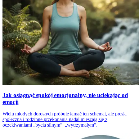
Jak osiągnąć spokój emocjonalny, nie uciekając od
emocji
Wielu młodych dorosłych próbuje łamać ten schemat, ale presja
społeczna i rodzinne przekonania nadal mieszają się z
oczekiwaniami „bycia silnym”, „wytrzymałym”.