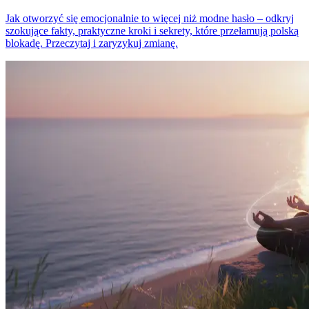
Jak otworzyć się emocjonalnie to więcej niż modne hasło – odkryj
szokujące fakty, praktyczne kroki i sekrety, które przełamują polską
blokadę. Przeczytaj i zaryzykuj zmianę.