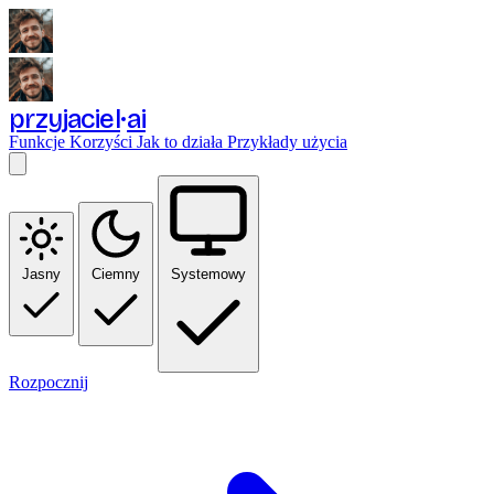
przyjaciel
ai
Funkcje
Korzyści
Jak to działa
Przykłady użycia
Jasny
Ciemny
Systemowy
Rozpocznij