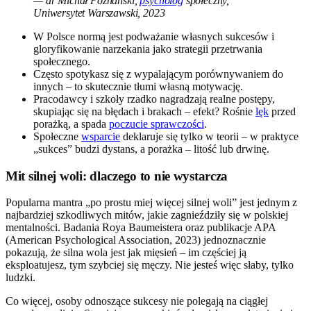
— dr Michał Poznański,
psycholog
społeczny,
Uniwersytet Warszawski, 2023
W Polsce normą jest podważanie własnych sukcesów i
gloryfikowanie narzekania jako strategii przetrwania
społecznego.
Często spotykasz się z wypalającym porównywaniem do
innych – to skutecznie tłumi własną motywację.
Pracodawcy i szkoły rzadko nagradzają realne postępy,
skupiając się na błędach i brakach – efekt? Rośnie
lęk
przed
porażką, a spada
poczucie sprawczości
.
Społeczne
wsparcie
deklaruje się tylko w teorii – w praktyce
„sukces” budzi dystans, a porażka – litość lub drwinę.
Mit silnej woli: dlaczego to nie wystarcza
Popularna mantra „po prostu miej więcej silnej woli” jest jednym z
najbardziej szkodliwych mitów, jakie zagnieździły się w polskiej
mentalności. Badania Roya Baumeistera oraz publikacje APA
(American Psychological Association, 2023) jednoznacznie
pokazują, że silna wola jest jak mięsień – im częściej ją
eksploatujesz, tym szybciej się męczy. Nie jesteś więc słaby, tylko
ludzki.
Co więcej, osoby odnoszące sukcesy nie polegają na ciągłej