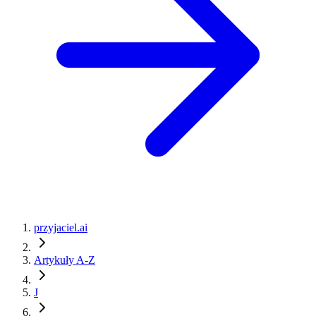
przyjaciel.ai
Artykuły A-Z
J