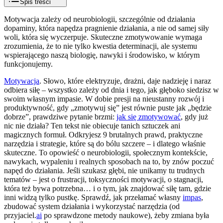
Spis treści
Motywacja zależy od neurobiologii, szczególnie od działania
dopaminy, która napędza pragnienie działania, a nie od samej siły
woli, która się wyczerpuje. Skuteczne zmotywowanie wymaga
zrozumienia, że to nie tylko kwestia determinacji, ale systemu
wspierającego naszą biologię, nawyki i środowisko, w którym
funkcjonujemy.
Motywacja
. Słowo, które elektryzuje, drażni, daje nadzieję i naraz
odbiera siłę – wszystko zależy od dnia i tego, jak głęboko siedzisz w
swoim własnym impasie. W dobie presji na nieustanny rozwój i
produktywność, gdy „zmotywuj się” jest równie puste jak „będzie
dobrze”, prawdziwe pytanie brzmi:
jak się zmotywować
, gdy już
nic nie działa? Ten tekst nie obiecuje tanich sztuczek ani
magicznych formuł. Odkryjesz 9 brutalnych prawd, praktyczne
narzędzia i strategie, które są do bólu szczere – i dlatego właśnie
skuteczne. To opowieść o neurobiologii, społecznym kontekście,
nawykach, wypaleniu i realnych sposobach na to, by znów poczuć
napęd do działania. Jeśli szukasz głębi, nie unikamy tu trudnych
tematów – jest o frustracji, toksyczności motywacji, o stagnacji,
która też bywa potrzebna… i o tym, jak znajdować siłę tam, gdzie
inni widzą tylko pustkę. Sprawdź, jak przełamać własny
impas
,
zbudować system działania i wykorzystać narzędzia (od
przyjaciel.
ai
po sprawdzone metody naukowe), żeby zmiana była