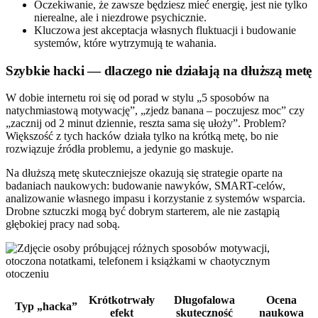
Oczekiwanie, że zawsze będziesz mieć energię, jest nie tylko
nierealne, ale i niezdrowe psychicznie.
Kluczowa jest akceptacja własnych fluktuacji i budowanie
systemów, które wytrzymują te wahania.
Szybkie hacki — dlaczego nie działają na dłuższą metę
W dobie internetu roi się od porad w stylu „5 sposobów na
natychmiastową motywację”, „zjedz banana – poczujesz moc” czy
„zacznij od 2 minut dziennie, reszta sama się ułoży”. Problem?
Większość z tych hacków działa tylko na krótką metę, bo nie
rozwiązuje źródła problemu, a jedynie go maskuje.
Na dłuższą metę skuteczniejsze okazują się strategie oparte na
badaniach naukowych: budowanie nawyków, SMART-celów,
analizowanie własnego impasu i korzystanie z systemów wsparcia.
Drobne sztuczki mogą być dobrym starterem, ale nie zastąpią
głębokiej pracy nad sobą.
Krótkotrwały
Długofalowa
Ocena
Typ „hacka”
efekt
skuteczność
naukowa