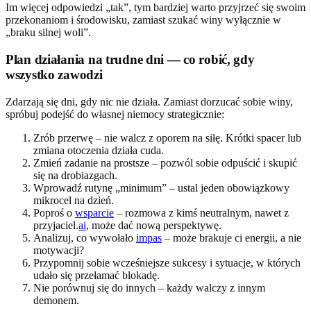
Im więcej odpowiedzi „tak”, tym bardziej warto przyjrzeć się swoim
przekonaniom i środowisku, zamiast szukać winy wyłącznie w
„braku silnej woli”.
Plan działania na trudne dni — co robić, gdy
wszystko zawodzi
Zdarzają się dni, gdy nic nie działa. Zamiast dorzucać sobie winy,
spróbuj podejść do własnej niemocy strategicznie:
Zrób przerwę – nie walcz z oporem na siłę. Krótki spacer lub
zmiana otoczenia działa cuda.
Zmień zadanie na prostsze – pozwól sobie odpuścić i skupić
się na drobiazgach.
Wprowadź rutynę „minimum” – ustal jeden obowiązkowy
mikrocel na dzień.
Poproś o
wsparcie
– rozmowa z kimś neutralnym, nawet z
przyjaciel.
ai
, może dać nową perspektywę.
Analizuj, co wywołało
impas
– może brakuje ci energii, a nie
motywacji?
Przypomnij sobie wcześniejsze sukcesy i sytuacje, w których
udało się przełamać blokadę.
Nie porównuj się do innych – każdy walczy z innym
demonem.