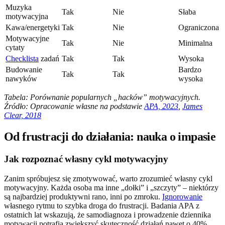
Muzyka
Tak
Nie
Słaba
motywacyjna
Kawa/energetyki
Tak
Nie
Ograniczona
Motywacyjne
Tak
Nie
Minimalna
cytaty
Checklista
zadań
Tak
Tak
Wysoka
Budowanie
Bardzo
Tak
Tak
nawyków
wysoka
Tabela: Porównanie popularnych „hacków” motywacyjnych.
Źródło: Opracowanie własne na podstawie
APA, 2023
,
James
Clear, 2018
Od frustracji do działania: nauka o impasie
Jak rozpoznać własny cykl motywacyjny
Zanim spróbujesz się zmotywować, warto zrozumieć własny cykl
motywacyjny. Każda osoba ma inne „dołki” i „szczyty” – niektórzy
są najbardziej produktywni rano, inni po zmroku.
Ignorowanie
własnego rytmu to szybka droga do frustracji. Badania APA z
ostatnich lat wskazują, że samodiagnoza i prowadzenie dziennika
motywacji potrafią zwiększyć skuteczność działań nawet o 40%.