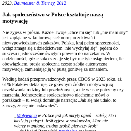
2023,
Baumeister & Tierney, 2012
Jak społeczeństwo w Polsce kształtuje naszą
motywację
Nie żyjesz w próżni. Każde Twoje „chce mi się” lub „nie mam siły”
jest zaplątane w kulturową sieć norm, oczekiwań i
niewypowiedzianych zakazów. Polska, kraj pełen sprzeczności,
wciąż zmaga się z dziedzictwem „nie wychylaj się”, pędem do
sukcesu i jednocześnie świętym prawem do narzekania. W
codzienności, gdzie sukces zdaje się być nie tyle osiągnięciem, ile
obowiązkiem, presja społeczna często zabija autentyczną
motywację, zamieniając ją w pustą gonitwę za uznaniem.
Według badań przeprowadzonych przez CBOS w 2023 roku, aż
61% Polaków deklaruje, że głównym źródłem motywacji są
oczekiwania rodziny lub przełożonych, a nie własne potrzeby czy
marzenia. Jednocześnie społeczeństwo niechętnie mówi o
porażkach – tu wciąż dominuje narracja: „Jak się nie udało, to
znaczy, że się nie nadawałeś”.
„
Motywacja
w Polsce jest jak ukryty ogień – zależy, kto i
kiedy ją podsyci. Jeśli żyjesz w środowisku, które nie
wierzy w zmianę, trudno zrobić pierwszy krok”