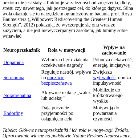
poziom nie jest stały – fluktuuje w zależności od zmęczenia, diety,
stresu czy nawet tego, jak postrzegasz cel, do którego dążysz. Silna
wola okazuje się tu narzędziem ograniczonym: badania prof. Roya
Baumeistera („Willpower: Rediscovering the Greatest Human
Strength”, 2012) pokazują, że wyczerpuje się ona wraz ze
zużyciem, a nie jest niewyczerpanym zasobem, jak lubimy sobie
wmawiać.
Wpływ na
Neuroprzekaźnik
Rola w motywacji
zachowanie
Wzbudza chęć działania,
Pobudza ciekawość,
Dopamina
oczekiwanie nagrody
energię, inicjatywę
Reguluje nastrój, wpływa
Zwiększa
Serotonina
na
poczucie
wytrwałość
, obniża
bezpieczeństwa
impulsywność
Mobilizuje do
Aktywuje reakcję „walcz
Noradrenalina
krótkotrwałego
lub uciekaj”
wysiłku
Dają poczucie
Motywują do
Endorfiny
przyjemności po
powtarzania
osiągnięciu celu
czynności
Tabela: Główne neuroprzekaźniki i ich rola w motywacji. Źródło:
Opracowanie własne na podstawie Nature Reviews Neuroscience,