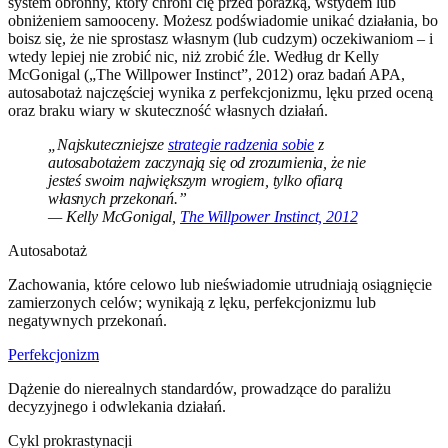
system obronny, który chroni cię przed porażką, wstydem lub
obniżeniem samooceny. Możesz podświadomie unikać działania, bo
boisz się, że nie sprostasz własnym (lub cudzym) oczekiwaniom – i
wtedy lepiej nie zrobić nic, niż zrobić źle. Według dr Kelly
McGonigal („The Willpower Instinct”, 2012) oraz badań APA,
autosabotaż najczęściej wynika z perfekcjonizmu, lęku przed oceną
oraz braku wiary w skuteczność własnych działań.
„Najskuteczniejsze
strategie radzenia sobie
z
autosabotażem zaczynają się od zrozumienia, że nie
jesteś swoim największym wrogiem, tylko ofiarą
własnych przekonań.”
— Kelly McGonigal,
The Willpower Instinct, 2012
Autosabotaż
Zachowania, które celowo lub nieświadomie utrudniają osiągnięcie
zamierzonych celów; wynikają z lęku, perfekcjonizmu lub
negatywnych przekonań.
Perfekcjonizm
Dążenie do nierealnych standardów, prowadzące do paraliżu
decyzyjnego i odwlekania działań.
Cykl prokrastynacji