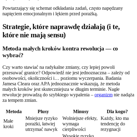
Powtarzający się schemat odkładania zadań, często napędzany
napięciem emocjonalnym i lękiem przed porażką.
Strategie, które naprawdę działają (i te,
które nie mają sensu)
Metoda małych kroków kontra rewolucja — co
wybrać?
Czy warto stawiać na radykalne zmiany, czy lepiej powoli
przesuwać granice? Odpowiedź nie jest jednoznaczna – zależy od
osobowości, okoliczności i… poziomu wyczerpania. Badania
Jamesa Cleara oraz APA jednoznacznie wskazują, że metoda
małych kroków jest skuteczniejsza w długim terminie. Nagłe
rewolucje prowadzą do szybkiego wypalenia –
organizm
nie nadąża
za tempem zmian.
Metoda
Plusy
Minusy
Dla kogo?
Mniejsze ryzyko
Wolniejsze efekty,
Każdy, kto ma
Małe
porażki, łatwiej
wymaga
tendencję do
kroki
utrzymać nawyk
cierpliwości
rezygnacji
Wysokie ryzyko