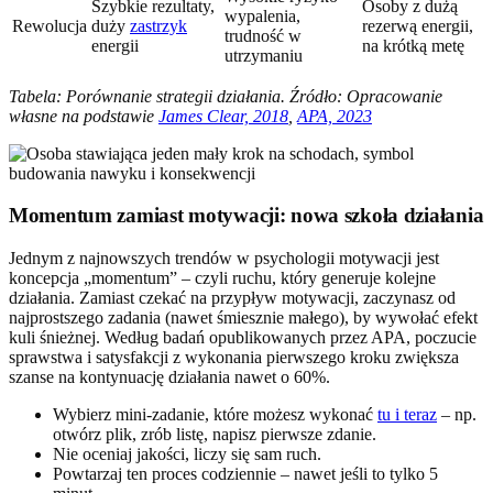
Szybkie rezultaty,
Osoby z dużą
wypalenia,
Rewolucja
duży
zastrzyk
rezerwą energii,
trudność w
energii
na krótką metę
utrzymaniu
Tabela: Porównanie strategii działania. Źródło: Opracowanie
własne na podstawie
James Clear, 2018
,
APA, 2023
Momentum zamiast motywacji: nowa szkoła działania
Jednym z najnowszych trendów w psychologii motywacji jest
koncepcja „momentum” – czyli ruchu, który generuje kolejne
działania. Zamiast czekać na przypływ motywacji, zaczynasz od
najprostszego zadania (nawet śmiesznie małego), by wywołać efekt
kuli śnieżnej. Według badań opublikowanych przez APA, poczucie
sprawstwa i satysfakcji z wykonania pierwszego kroku zwiększa
szanse na kontynuację działania nawet o 60%.
Wybierz mini-zadanie, które możesz wykonać
tu i teraz
– np.
otwórz plik, zrób listę, napisz pierwsze zdanie.
Nie oceniaj jakości, liczy się sam ruch.
Powtarzaj ten proces codziennie – nawet jeśli to tylko 5