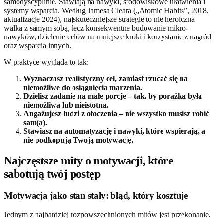
samodyscyplinie. Stawiają na nawyki, środowiskowe ułatwienia i
systemy wsparcia. Według Jamesa Cleara („Atomic Habits”, 2018,
aktualizacje 2024), najskuteczniejsze strategie to nie heroiczna
walka z samym sobą, lecz konsekwentne budowanie mikro-
nawyków, dzielenie celów na mniejsze kroki i korzystanie z nagród
oraz wsparcia innych.
W praktyce wygląda to tak:
Wyznaczasz realistyczny cel, zamiast rzucać się na
niemożliwe do osiągnięcia marzenia.
Dzielisz zadanie na małe porcje – tak, by porażka była
niemożliwa lub nieistotna.
Angażujesz ludzi z otoczenia – nie wszystko musisz robić
sam(a).
Stawiasz na automatyzację i nawyki, które wspierają, a
nie podkopują Twoją motywację.
Najczęstsze mity o motywacji, które
sabotują twój postęp
Motywacja jako stan stały: błąd, który kosztuje
Jednym z najbardziej rozpowszechnionych mitów jest przekonanie,