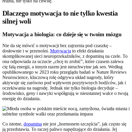
realna, nie tylko na chwilę.
Dlaczego motywacja to nie tylko kwestia
silnej woli
Motywacja a biologia: co dzieje się w twoim mózgu
Nie da się mówić o motywacji bez zajrzenia pod czaszkę –
dosłownie i w przenośni.
Motywacja
to efekt działania
skomplikowanej sieci neuroprzekaźników, z dopaminą na czele. To
ona odpowiada za uczucie „chcę to zrobić”, które czasem zalewa
cię falą energii, a innym razem jest nieuchwytne jak sen. Według
opublikowanego w 2023 roku przeglądu badań w Nature Reviews
Neuroscience, kluczową rolę odgrywa układ nagrody, który
aktywuje się zarówno pod wpływem pozytywnych bodźców, jak i
oczekiwania na nagrodę. Jednak nie tylko biologia decyduje –
środowisko, geny i nawyki współgrają w nieustannej walce o twoją
energię do działania.
Co istotne,
dopamina
nie jest „hormonem szczęścia”, jak często się
ją przedstawia. To raczej paliwo napędzające do działania. Jej