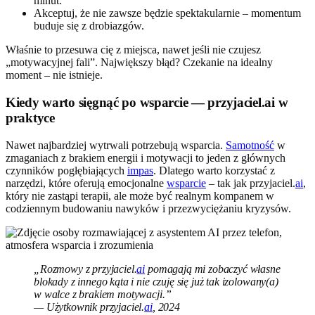
minut.
Akceptuj, że nie zawsze będzie spektakularnie – momentum
buduje się z drobiazgów.
Właśnie to przesuwa cię z miejsca, nawet jeśli nie czujesz
„motywacyjnej fali”. Największy błąd? Czekanie na idealny
moment – nie istnieje.
Kiedy warto sięgnąć po wsparcie — przyjaciel.ai w
praktyce
Nawet najbardziej wytrwali potrzebują wsparcia.
Samotność
w
zmaganiach z brakiem energii i motywacji to jeden z głównych
czynników pogłębiających
impas
. Dlatego warto korzystać z
narzędzi, które oferują emocjonalne
wsparcie
– tak jak przyjaciel.
ai
,
który nie zastąpi terapii, ale może być realnym kompanem w
codziennym budowaniu nawyków i przezwyciężaniu kryzysów.
„Rozmowy z przyjaciel.
ai
pomagają mi zobaczyć własne
blokady z innego kąta i nie czuję się już tak izolowany(a)
w walce z brakiem motywacji.”
— Użytkownik przyjaciel.
ai
, 2024