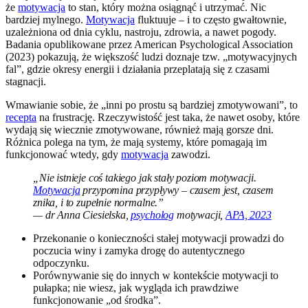
że
motywacja
to stan, który można osiągnąć i utrzymać. Nic
bardziej mylnego.
Motywacja
fluktuuje – i to często gwałtownie,
uzależniona od dnia cyklu, nastroju, zdrowia, a nawet pogody.
Badania opublikowane przez American Psychological Association
(2023) pokazują, że większość ludzi doznaje tzw. „motywacyjnych
fal”, gdzie okresy energii i działania przeplatają się z czasami
stagnacji.
Wmawianie sobie, że „inni po prostu są bardziej zmotywowani”, to
recepta
na frustrację. Rzeczywistość jest taka, że nawet osoby, które
wydają się wiecznie zmotywowane, również mają gorsze dni.
Różnica polega na tym, że mają systemy, które pomagają im
funkcjonować wtedy, gdy
motywacja
zawodzi.
„Nie istnieje coś takiego jak stały poziom motywacji.
Motywacja
przypomina przypływy – czasem jest, czasem
znika, i to zupełnie normalne.”
— dr Anna Ciesielska,
psycholog
motywacji,
APA, 2023
Przekonanie o konieczności stałej motywacji prowadzi do
poczucia winy i zamyka drogę do autentycznego
odpoczynku.
Porównywanie się do innych w kontekście motywacji to
pułapka; nie wiesz, jak wygląda ich prawdziwe
funkcjonowanie „od środka”.