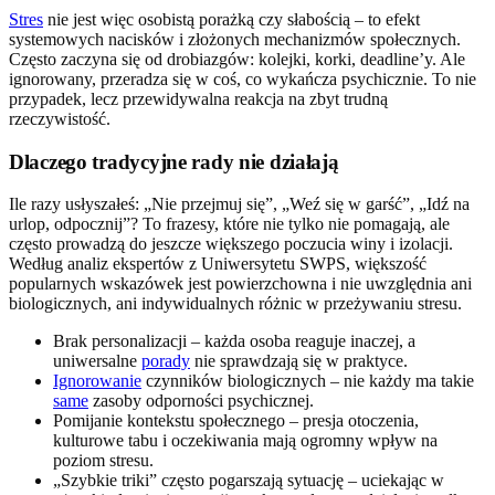
Stres
nie jest więc osobistą porażką czy słabością – to efekt
systemowych nacisków i złożonych mechanizmów społecznych.
Często zaczyna się od drobiazgów: kolejki, korki, deadline’y. Ale
ignorowany, przeradza się w coś, co wykańcza psychicznie. To nie
przypadek, lecz przewidywalna reakcja na zbyt trudną
rzeczywistość.
Dlaczego tradycyjne rady nie działają
Ile razy usłyszałeś: „Nie przejmuj się”, „Weź się w garść”, „Idź na
urlop, odpocznij”? To frazesy, które nie tylko nie pomagają, ale
często prowadzą do jeszcze większego poczucia winy i izolacji.
Według analiz ekspertów z Uniwersytetu SWPS, większość
popularnych wskazówek jest powierzchowna i nie uwzględnia ani
biologicznych, ani indywidualnych różnic w przeżywaniu stresu.
Brak personalizacji – każda osoba reaguje inaczej, a
uniwersalne
porady
nie sprawdzają się w praktyce.
Ignorowanie
czynników biologicznych – nie każdy ma takie
same
zasoby odporności psychicznej.
Pomijanie kontekstu społecznego – presja otoczenia,
kulturowe tabu i oczekiwania mają ogromny wpływ na
poziom stresu.
„Szybkie triki” często pogarszają sytuację – uciekając w