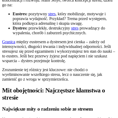
koncentracji i rozwoju. Hans Selye, twórca koncepcji stresu, dzieli
go na:
Eustres:
pozytywny
stres
, który mobilizuje, motywuje i
poprawia wydajność. Przykład? Trema przed występem,
która podkręca adrenalinę i skupia uwagę.
Dystres:
przewlekły, destrukcyjny
stres
prowadzący do
wypalenia, chorób i zaburzeń psychicznych.
Granica
między eustresem a dystresem jest cienka – zależy od
intensywności, długości trwania i indywidualnej odporności. Jeśli
stresujesz się przed egzaminem i wykorzystujesz ten stan do nauki –
to eustres. Jeśli bez przerwy żyjesz pod napięciem i nie szukasz
wsparcia – dystres przejmuje kontrolę.
Zrozumienie tej różnicy jest kluczowe: nie chodzi o
wyeliminowanie wszelkiego stresu, lecz o nauczenie się, jak
zamienić go z wroga w sprzymierzeńca.
Mit obojętności: Najczęstsze kłamstwa o
stresie
Największe mity o radzeniu sobie ze stresem