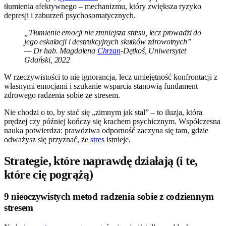
tłumienia afektywnego – mechanizmu, który zwiększa ryzyko
depresji i zaburzeń psychosomatycznych.
„Tłumienie emocji nie zmniejsza stresu, lecz prowadzi do
jego eskalacji i destrukcyjnych skutków zdrowotnych”
— Dr hab. Magdalena
Chrzan
-Dętkoś, Uniwersytet
Gdański, 2022
W rzeczywistości to nie ignorancja, lecz umiejętność konfrontacji z
własnymi emocjami i szukanie wsparcia stanowią fundament
zdrowego radzenia sobie ze stresem.
Nie chodzi o to, by stać się „zimnym jak stal” – to iluzja, która
prędzej czy później kończy się krachem psychicznym. Współczesna
nauka potwierdza: prawdziwa odporność zaczyna się tam, gdzie
odważysz się przyznać, że
stres
istnieje.
Strategie, które naprawdę działają (i te,
które cię pogrążą)
9 nieoczywistych metod radzenia sobie z codziennym
stresem