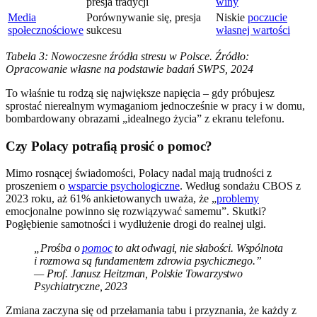
presja tradycji
winy
Media
Porównywanie się, presja
Niskie
poczucie
społecznościowe
sukcesu
własnej wartości
Tabela 3: Nowoczesne źródła stresu w Polsce. Źródło:
Opracowanie własne na podstawie badań SWPS, 2024
To właśnie tu rodzą się największe napięcia – gdy próbujesz
sprostać nierealnym wymaganiom jednocześnie w pracy i w domu,
bombardowany obrazami „idealnego życia” z ekranu telefonu.
Czy Polacy potrafią prosić o pomoc?
Mimo rosnącej świadomości, Polacy nadal mają trudności z
proszeniem o
wsparcie psychologiczne
. Według sondażu CBOS z
2023 roku, aż 61% ankietowanych uważa, że „
problemy
emocjonalne powinno się rozwiązywać samemu”. Skutki?
Pogłębienie samotności i wydłużenie drogi do realnej ulgi.
„Prośba o
pomoc
to akt odwagi, nie słabości. Wspólnota
i rozmowa są fundamentem zdrowia psychicznego.”
— Prof. Janusz Heitzman, Polskie Towarzystwo
Psychiatryczne, 2023
Zmiana zaczyna się od przełamania tabu i przyznania, że każdy z