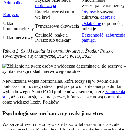
Szybsze bicie serca,
Nadciśnienie,
Adrenalina
mobilizacja
wyczerpanie nadnerczy
Energia, wzrost cukru
Otyłość
brzuszna,
Kortyzol
we krwi
cukrzyca,
depresja
Układ
Osłabienie
odporności,
Tymczasowa aktywacja
immunologiczny
infekcje
Czujność, reakcja
Bezsenność
,
zaburzenia
Układ nerwowy
„walcz lub uciekaj”
pamięci
Tabela 2: Skutki działania hormonów stresu. Źródło: Polskie
Towarzystwo Psychiatryczne, 2024; WHO, 2023
Niewidzialna wojna hormonalna, która toczy się w twoim ciele
podczas chronicznego stresu, jest jak powolna detonacja ładunku
wybuchowego. Skutki? Od problemów z sercem, przez
zaburzenia
snu
, aż po depresję i stany lękowe, które stają się nową normą dla
coraz większej liczby Polaków.
Psychologiczne mechanizmy reakcji na stres
Walka ze stresem nie odbywa się tylko w laboratorium ciała, ale
także w psychice. Kiedy nie radzisz sobie z napięciem, uruchamiasz