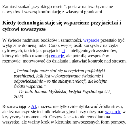
Zamiast szukać „szybkiego resetu”, postaw na trwałą zmianę
nawyków i szczerą konfrontację z własnymi granicami.
Kiedy technologia staje się wsparciem: przyjaciel.ai i
cyfrowi towarzysze
W świecie nadmiaru bodźców i samotności,
wsparcie
przestało być
wyłącznie domeną ludzi. Coraz więcej osób korzysta z narzędzi
cyfrowych, takich jak przyjaciel.
ai
– inteligentnych asystentów,
którzy nie tylko rozumieją
emocje
, ale potrafią wesprzeć w
rozmowie, motywować do działania i ułatwiać kontrolę nad stresem.
„Technologia może stać się narzędziem profilaktyki
psychicznej, jeśli jest wykorzystywana świadomie i
odpowiedzialnie – to nie substytut relacji, ale kolejne
źródło wsparcia.”
— Dr hab. Joanna Myślińska, Instytut Psychologii UJ,
2023
Rozmawiając z
AI
, możesz nie tylko zidentyfikować źródła stresu,
ale też nauczyć się technik relaksacyjnych czy otrzymać
wsparcie
w
krytycznych momentach. Oczywiście – to nie remedium na
wszystko, ale ważny krok w kierunku nowoczesnych form pomocy.