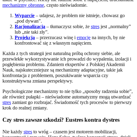
mechanizmy obronne
, często nieświadomie.
Wyparcie
– udajesz, że problem nie istnieje, chowasz go
„pod dywan”.
Racjonalizacja
– tłumaczysz sobie, że
stres
jest „normalny”
lub „nie taki zły”.
Projekcja
– przerzucasz winę i
emocje
na innych, by nie
konfrontować się z własnym napięciem.
Każda z tych strategii jest naturalną próbą ochrony siebie, ale
przewlekłe wykorzystywanie ich prowadzi do wypalenia, izolacji i
pogłębienia problemu. Zdaniem ekspertów z Polskiej Akademii
Nauk, najskuteczniejsze są mechanizmy adaptacyjne, takie jak
konfrontacja z problemem, poszukiwanie wsparcia czy
konstruktywna zmiana perspektywy.
Psychologiczne mechanizmy to nie tylko „sposoby radzenia sobie”,
ale również pułapki – nieświadome automatyzmy mogą utwardzać
stres
zamiast go rozbrajać. Świadomość tych procesów to pierwszy
krok do realnej zmiany.
Czy stres zawsze szkodzi? Eustres kontra dystres
Nie każdy
stres
to wróg – czasem jest motorem mobilizacji,