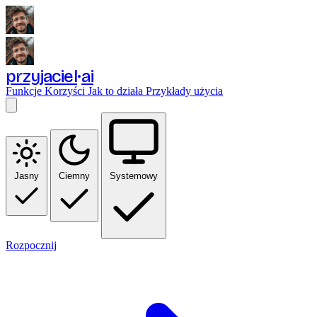
przyjaciel
ai
Funkcje
Korzyści
Jak to działa
Przykłady użycia
Jasny
Ciemny
Systemowy
Rozpocznij