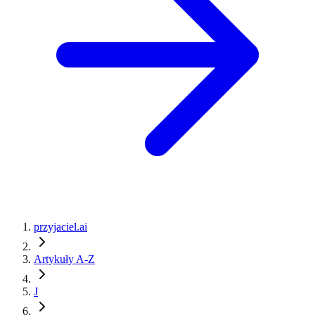
przyjaciel.ai
Artykuły A-Z
J