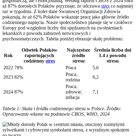
gospodarczą, ale i emocjonalną. Według raportu CBOS z 2024 roku
aż 87% dorosłych Polaków przyznaje, że odczuwa
stres
co najmniej
raz w tygodniu. Z kolei dane Światowej Organizacji Zdrowia
pokazują, że aż 62% Polaków wskazuje pracę jako główne źródło
codziennego napięcia. Nasze społeczeństwo plasuje się w czołówce
Europy pod względem liczby dni spędzanych na zwolnieniach
lekarskich z powodu zaburzeń nerwicowych i
psychosomatycznych. Tabela poniżej obrazuje skalę problemu:
Odsetek Polaków
Najczęstsze
Średnia liczba dni
Rok
raportujących
źródło
L4 z powodu
codzienny
stres
stresu
stresu
2022
78%
Praca
5,6
Praca,
2023
82%
6,2
rodzina
Praca,
2024
87%
zdrowie,
7,1
inflacja
Tabela 1: Skala i źródła codziennego stresu w Polsce. Źródło:
Opracowanie własne na podstawie CBOS, WHO, 2024