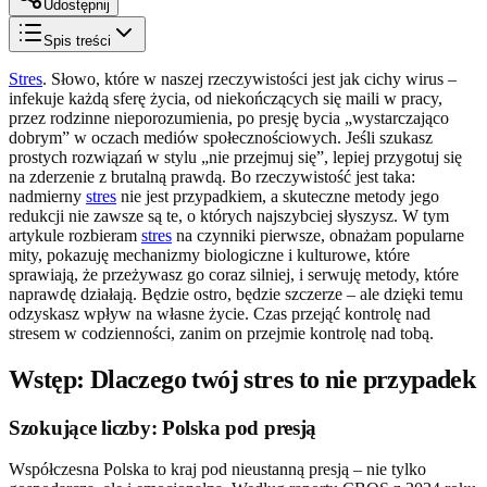
Udostępnij
Spis treści
Stres
. Słowo, które w naszej rzeczywistości jest jak cichy wirus –
infekuje każdą sferę życia, od niekończących się maili w pracy,
przez rodzinne nieporozumienia, po presję bycia „wystarczająco
dobrym” w oczach mediów społecznościowych. Jeśli szukasz
prostych rozwiązań w stylu „nie przejmuj się”, lepiej przygotuj się
na zderzenie z brutalną prawdą. Bo rzeczywistość jest taka:
nadmierny
stres
nie jest przypadkiem, a skuteczne metody jego
redukcji nie zawsze są te, o których najszybciej słyszysz. W tym
artykule rozbieram
stres
na czynniki pierwsze, obnażam popularne
mity, pokazuję mechanizmy biologiczne i kulturowe, które
sprawiają, że przeżywasz go coraz silniej, i serwuję metody, które
naprawdę działają. Będzie ostro, będzie szczerze – ale dzięki temu
odzyskasz wpływ na własne życie. Czas przejąć kontrolę nad
stresem w codzienności, zanim on przejmie kontrolę nad tobą.
Wstęp: Dlaczego twój stres to nie przypadek
Szokujące liczby: Polska pod presją
Współczesna Polska to kraj pod nieustanną presją – nie tylko