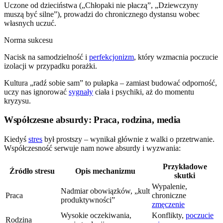
Uczone od dzieciństwa („Chłopaki nie płaczą”, „Dziewczyny
muszą być silne”), prowadzi do chronicznego dystansu wobec
własnych uczuć.
Norma sukcesu
Nacisk na samodzielność i
perfekcjonizm
, który wzmacnia poczucie
izolacji w przypadku porażki.
Kultura „radź sobie sam” to pułapka – zamiast budować odporność,
uczy nas ignorować
sygnały
ciała i psychiki, aż do momentu
kryzysu.
Współczesne absurdy: Praca, rodzina, media
Kiedyś
stres
był prostszy – wynikał głównie z walki o przetrwanie.
Współczesność serwuje nam nowe absurdy i wyzwania:
Przykładowe
Źródło stresu
Opis mechanizmu
skutki
Wypalenie,
Nadmiar obowiązków, „kult
Praca
chroniczne
produktywności”
zmęczenie
Wysokie oczekiwania,
Konflikty,
poczucie
Rodzina