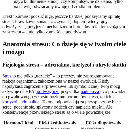
używki, tłumienie emocji czy kompulsywne działania, tylko
na chwilę odwracamy uwagę od źródła problemu.
Efekt? Zamiast poczuć ulgę, jeszcze bardziej podkręcamy spiralę
stresu. Prawdziwa zmiana zaczyna się dopiero wtedy, gdy
odważysz się przyjrzeć mechanizmom i brutalnym faktom stojącym
za stresem – a nie tylko zamieść je pod dywan.
Anatomia stresu: Co dzieje się w twoim ciele
i mózgu
Fizjologia stresu – adrenalina, kortyzol i ukryte skutki
Stres
to nie tylko „uczucie” – to precyzyjnie zaprogramowana
reakcja organizmu, zakorzeniona w naszej ewolucji. Kiedy
napotykasz zagrożenie (prawdziwe lub symboliczne), twój mózg
aktywuje oś HPA (
podwzgórze
-przysadka-
nadnercza
), co prowadzi
do gwałtownego wzrostu poziomu hormonów stresu, takich jak
kortyzol
i
adrenalina
. To one odpowiadają za przyspieszone bicie
serca, pocenie się, spłycony oddech czy napięcie mięśni. Ale
konsekwencje przewlekłego stresu są o wiele poważniejsze:
Hormon/Układ
Efekt krótkotrwały
Efekt długotrwały