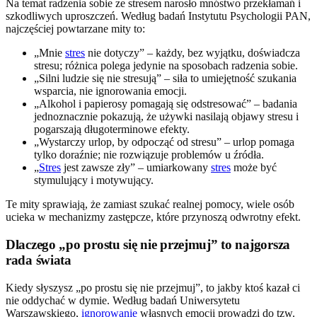
Na temat radzenia sobie ze stresem narosło mnóstwo przekłamań i
szkodliwych uproszczeń. Według badań Instytutu Psychologii PAN,
najczęściej powtarzane mity to:
„Mnie
stres
nie dotyczy” – każdy, bez wyjątku, doświadcza
stresu; różnica polega jedynie na sposobach radzenia sobie.
„Silni ludzie się nie stresują” – siła to umiejętność szukania
wsparcia, nie ignorowania emocji.
„Alkohol i papierosy pomagają się odstresować” – badania
jednoznacznie pokazują, że używki nasilają objawy stresu i
pogarszają długoterminowe efekty.
„Wystarczy urlop, by odpocząć od stresu” – urlop pomaga
tylko doraźnie; nie rozwiązuje problemów u źródła.
„
Stres
jest zawsze zły” – umiarkowany
stres
może być
stymulujący i motywujący.
Te mity sprawiają, że zamiast szukać realnej pomocy, wiele osób
ucieka w mechanizmy zastępcze, które przynoszą odwrotny efekt.
Dlaczego „po prostu się nie przejmuj” to najgorsza
rada świata
Kiedy słyszysz „po prostu się nie przejmuj”, to jakby ktoś kazał ci
nie oddychać w dymie. Według badań Uniwersytetu
Warszawskiego,
ignorowanie
własnych emocji prowadzi do tzw.