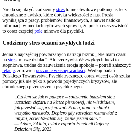
Nie da się ukryć: codzienny
stres
to nie chwilowe potknięcie, lecz
chroniczne zjawisko, które dotyka większości z nas. Presja
wynikająca z pracy, problemów finansowych, a nawet natłoku
informacji w mediach cyfrowych sprawia, że polska rzeczywistość
to coraz częściej
pole
minowe dla psychiki.
Codzienny stres oczami zwykłych ludzi
Jedna z najczęściej powtarzanych narracji brzmi: „Nie mam czasu
na
stres
, muszę działać”. Ale rzeczywistość zwykłych ludzi to
stopniowa, trudna do zauważenia erozja spokoju – potrafi zniszczyć
relacje
, zdrowie i
poczucie własnej wartości
. Według badań
Polskiego Towarzystwa Psychiatrycznego, coraz więcej osób szuka
pomocy już nie tylko z powodu pojedynczych kryzysów, ale
chronicznego przemęczenia psychicznego.
„Czułem się jak w pułapce – codziennie budziłem się z
uczuciem ciężaru na klatce piersiowej, nie wiedziałem,
jak przestać się przejmować. Praca, dom, rachunki –
wszystko narastało. Dopiero gdy zacząłem rozmawiać z
innymi, zorientowałem się, że nie jestem sam.”
— Adam, 34 lata, cytat z raportu Fundacji Dajemy
Dzieciom Siłę, 2023