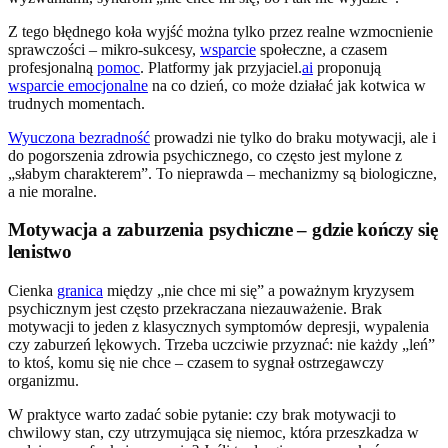
Z tego błędnego koła wyjść można tylko przez realne wzmocnienie
sprawczości – mikro-sukcesy,
wsparcie
społeczne, a czasem
profesjonalną
pomoc
. Platformy jak przyjaciel.
ai
proponują
wsparcie emocjonalne
na co dzień, co może działać jak kotwica w
trudnych momentach.
Wyuczona bezradność
prowadzi nie tylko do braku motywacji, ale i
do pogorszenia zdrowia psychicznego, co często jest mylone z
„słabym charakterem”. To nieprawda – mechanizmy są biologiczne,
a nie moralne.
Motywacja a zaburzenia psychiczne – gdzie kończy się
lenistwo
Cienka
granica
między „nie chce mi się” a poważnym kryzysem
psychicznym jest często przekraczana niezauważenie. Brak
motywacji to jeden z klasycznych symptomów depresji, wypalenia
czy zaburzeń lękowych. Trzeba uczciwie przyznać: nie każdy „leń”
to ktoś, komu się nie chce – czasem to sygnał ostrzegawczy
organizmu.
W praktyce warto zadać sobie pytanie: czy brak motywacji to
chwilowy stan, czy utrzymująca się niemoc, która przeszkadza w