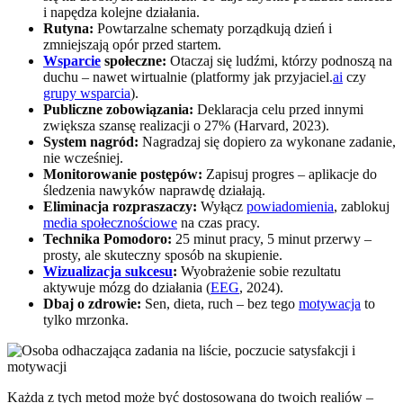
i napędza kolejne działania.
Rutyna:
Powtarzalne schematy porządkują dzień i
zmniejszają opór przed startem.
Wsparcie
społeczne:
Otaczaj się ludźmi, którzy podnoszą na
duchu – nawet wirtualnie (platformy jak przyjaciel.
ai
czy
grupy wsparcia
).
Publiczne zobowiązania:
Deklaracja celu przed innymi
zwiększa szansę realizacji o 27% (Harvard, 2023).
System nagród:
Nagradzaj się dopiero za wykonane zadanie,
nie wcześniej.
Monitorowanie postępów:
Zapisuj progres – aplikacje do
śledzenia nawyków naprawdę działają.
Eliminacja rozpraszaczy:
Wyłącz
powiadomienia
, zablokuj
media społecznościowe
na czas pracy.
Technika Pomodoro:
25 minut pracy, 5 minut przerwy –
prosty, ale skuteczny sposób na skupienie.
Wizualizacja sukcesu
:
Wyobrażenie sobie rezultatu
aktywuje mózg do działania (
EEG
, 2024).
Dbaj o zdrowie:
Sen, dieta, ruch – bez tego
motywacja
to
tylko mrzonka.
Każda z tych metod może być dostosowana do twoich realiów –