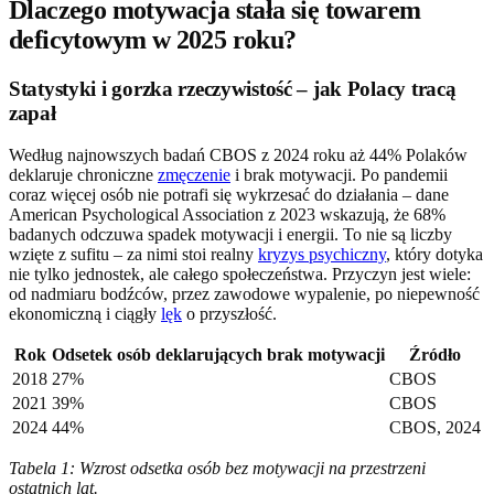
Dlaczego motywacja stała się towarem
deficytowym w 2025 roku?
Statystyki i gorzka rzeczywistość – jak Polacy tracą
zapał
Według najnowszych badań CBOS z 2024 roku aż 44% Polaków
deklaruje chroniczne
zmęczenie
i brak motywacji. Po pandemii
coraz więcej osób nie potrafi się wykrzesać do działania – dane
American Psychological Association z 2023 wskazują, że 68%
badanych odczuwa spadek motywacji i energii. To nie są liczby
wzięte z sufitu – za nimi stoi realny
kryzys psychiczny
, który dotyka
nie tylko jednostek, ale całego społeczeństwa. Przyczyn jest wiele:
od nadmiaru bodźców, przez zawodowe wypalenie, po niepewność
ekonomiczną i ciągły
lęk
o przyszłość.
Rok
Odsetek osób deklarujących brak motywacji
Źródło
2018
27%
CBOS
2021
39%
CBOS
2024
44%
CBOS, 2024
Tabela 1: Wzrost odsetka osób bez motywacji na przestrzeni
ostatnich lat.