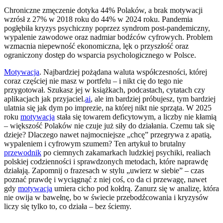
Chroniczne zmęczenie dotyka 44% Polaków, a brak motywacji
wzrósł z 27% w 2018 roku do 44% w 2024 roku. Pandemia
pogłębiła kryzys psychiczny poprzez syndrom post-pandemiczny,
wypalenie zawodowe oraz nadmiar bodźców cyfrowych. Problem
wzmacnia niepewność ekonomiczna, lęk o przyszłość oraz
ograniczony dostęp do wsparcia psychologicznego w Polsce.
Motywacja
. Najbardziej pożądana waluta współczesności, której
coraz częściej nie masz w portfelu – i nikt cię do tego nie
przygotował. Szukasz jej w książkach, podcastach, cytatach czy
aplikacjach jak przyjaciel.
ai
, ale im bardziej próbujesz, tym bardziej
ulatnia się jak dym po imprezie, na której nikt nie sprząta. W 2025
roku
motywacja
stała się towarem deficytowym, a liczby nie kłamią
– większość Polaków nie czuje już siły do działania. Czemu tak się
dzieje? Dlaczego nawet najmocniejsze „chcę” przegrywa z apatią,
wypaleniem i cyfrowym szumem? Ten artykuł to brutalny
przewodnik
po ciemnych zakamarkach ludzkiej psychiki, realiach
polskiej codzienności i sprawdzonych metodach, które naprawdę
działają. Zapomnij o frazesach w stylu „uwierz w siebie” – czas
poznać prawdę i wyciągnąć z niej coś, co da ci przewagę, nawet
gdy
motywacja
umiera cicho pod kołdrą. Zanurz się w analizę, która
nie owija w bawełnę, bo w świecie przebodźcowania i kryzysów
liczy się tylko to, co działa – bez ściemy.