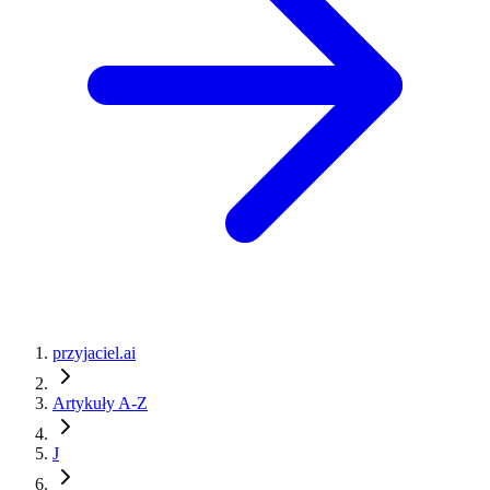
przyjaciel.ai
Artykuły A-Z
J