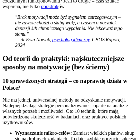
codziennym funkcjonowaniu? Jeśli to drugie – czas szukać
wsparcia, nie tylko
poradnik
ów.
"Brak motywacji może być sygnałem ostrzegawczym –
nie zawsze chodzi o słabą wolę, a czasem o początek
depresji lub chronicznego wypalenia. Nie lekceważ tego
stanu."
— dr Ewa Nowak,
psycholog kliniczny
, CBOS Raport,
2024
Od teorii do praktyki: najskuteczniejsze
sposoby na motywację (bez ściemy)
10 sprawdzonych strategii – co naprawdę działa w
Polsce?
Nie ma jednej, uniwersalnej metody na odzyskanie motywacji.
Najlepiej działają strategie personalizowane – oparte na analizie
własnych potrzeb i możliwości. Oto 10 technik, które mają
potwierdzoną skuteczność w badaniach oraz praktyce polskich
użytkowników.
Wyznaczanie mikro-celów:
Zamiast wielkich planów, skup
się na drobnych zadaniach. To daje szybkie poczucie sukcesu