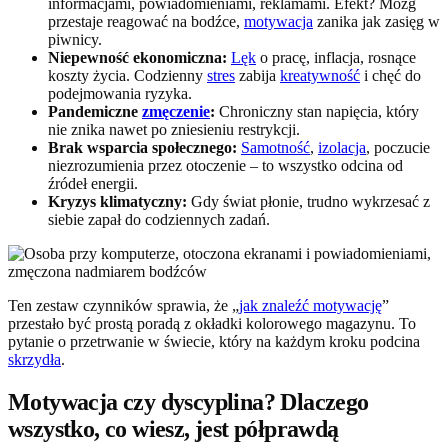
informacjami, powiadomieniami, reklamami. Efekt? Mózg
przestaje reagować na bodźce,
motywacja
zanika jak zasięg w
piwnicy.
Niepewność ekonomiczna:
Lęk
o pracę, inflacja, rosnące
koszty życia. Codzienny
stres
zabija
kreatywność
i chęć do
podejmowania ryzyka.
Pandemiczne
zmęczenie
:
Chroniczny stan napięcia, który
nie znika nawet po zniesieniu restrykcji.
Brak wsparcia społecznego:
Samotność
,
izolacja
, poczucie
niezrozumienia przez otoczenie – to wszystko odcina od
źródeł energii.
Kryzys klimatyczny:
Gdy świat płonie, trudno wykrzesać z
siebie zapał do codziennych zadań.
Ten zestaw czynników sprawia, że „
jak znaleźć motywację
”
przestało być prostą poradą z okładki kolorowego magazynu. To
pytanie o przetrwanie w świecie, który na każdym kroku podcina
skrzydła
.
Motywacja czy dyscyplina? Dlaczego
wszystko, co wiesz, jest półprawdą