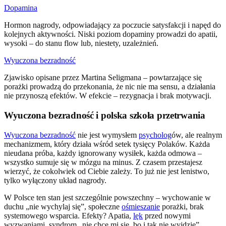
Dopamina
Hormon nagrody, odpowiadający za poczucie satysfakcji i napęd do
kolejnych aktywności. Niski poziom dopaminy prowadzi do apatii,
wysoki – do stanu flow lub, niestety, uzależnień.
Wyuczona bezradność
Zjawisko opisane przez Martina Seligmana – powtarzające się
porażki prowadzą do przekonania, że nic nie ma sensu, a działania
nie przynoszą efektów. W efekcie – rezygnacja i brak motywacji.
Wyuczona bezradność i polska szkoła przetrwania
Wyuczona bezradność
nie jest wymysłem
psycholog
ów, ale realnym
mechanizmem, który działa wśród setek tysięcy Polaków. Każda
nieudana próba, każdy ignorowany wysiłek, każda odmowa –
wszystko sumuje się w mózgu na minus. Z czasem przestajesz
wierzyć, że cokolwiek od Ciebie zależy. To już nie jest lenistwo,
tylko wyłączony układ nagrody.
W Polsce ten stan jest szczególnie powszechny – wychowanie w
duchu „nie wychylaj się”, społeczne
ośmieszanie
porażki, brak
systemowego wsparcia. Efekty? Apatia,
lęk
przed nowymi
wyzwaniami, syndrom „nie chce mi się, bo i tak nie wyjdzie”.