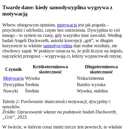
Twarde dane: kiedy samodyscyplina wygrywa z
motywacją
Wbrew obiegowym opiniom,
motywacja
jest jak pogoda –
przychodzi i odchodzi, często bez ostrzeżenia. Dyscyplina to coś
innego – to system na czasy, gdy wszystko inne zawodzi. Według
badań Angeli Duckworth, autorki koncepcji „grit”, w długim
horyzoncie to właśnie
samodyscyplina
daje realne rezultaty, nie
chwilowy zapał. W praktyce oznacza to, że jeśli liczysz na impuls,
najczęściej przegrasz – wygrywają ci, którzy wypracowali rutynę.
Krótkoterminowa
Długoterminowa
Czynnik
skuteczność
skuteczność
Motywacja
Wysoka
Niska/zmienna
Dyscyplina
Średnia
Bardzo wysoka
Nawyki
Średnia
Wysoka, stabilna
Tabela 2: Porównanie skuteczności motywacji, dyscypliny i
nawyków.
Źródło: Opracowanie własne na podstawie badań Duckworth,
„Grit”, 2023.
W świecie, w którym coraz mniej rzeczy jest pewnych, to właśnie