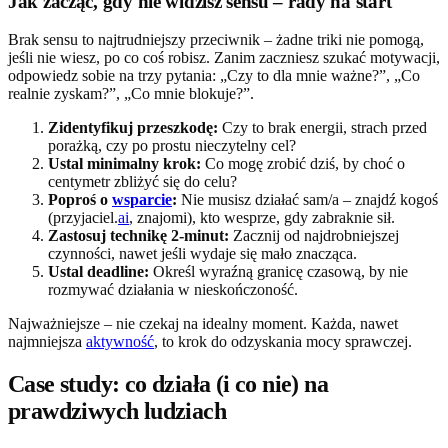
Jak zacząć, gdy nie widzisz sensu – rady na start
Brak sensu to najtrudniejszy przeciwnik – żadne triki nie pomogą,
jeśli nie wiesz, po co coś robisz. Zanim zaczniesz szukać motywacji,
odpowiedz sobie na trzy pytania: „Czy to dla mnie ważne?”, „Co
realnie zyskam?”, „Co mnie blokuje?”.
Zidentyfikuj przeszkodę:
Czy to brak energii, strach przed
porażką, czy po prostu nieczytelny cel?
Ustal minimalny krok:
Co mogę zrobić dziś, by choć o
centymetr zbliżyć się do celu?
Poproś o
wsparcie
:
Nie musisz działać sam/a – znajdź kogoś
(przyjaciel.
ai
, znajomi), kto wesprze, gdy zabraknie sił.
Zastosuj technikę 2-minut:
Zacznij od najdrobniejszej
czynności, nawet jeśli wydaje się mało znacząca.
Ustal deadline:
Określ wyraźną granicę czasową, by nie
rozmywać działania w nieskończoność.
Najważniejsze – nie czekaj na idealny moment. Każda, nawet
najmniejsza
aktywność
, to krok do odzyskania mocy sprawczej.
Case study: co działa (i co nie) na
prawdziwych ludziach