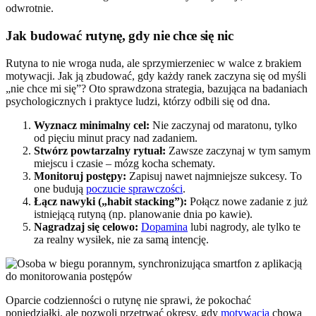
odwrotnie.
Jak budować rutynę, gdy nie chce się nic
Rutyna to nie wroga nuda, ale sprzymierzeniec w walce z brakiem
motywacji. Jak ją zbudować, gdy każdy ranek zaczyna się od myśli
„nie chce mi się”? Oto sprawdzona strategia, bazująca na badaniach
psychologicznych i praktyce ludzi, którzy odbili się od dna.
Wyznacz minimalny cel:
Nie zaczynaj od maratonu, tylko
od pięciu minut pracy nad zadaniem.
Stwórz powtarzalny rytuał:
Zawsze zaczynaj w tym samym
miejscu i czasie – mózg kocha schematy.
Monitoruj postępy:
Zapisuj nawet najmniejsze sukcesy. To
one budują
poczucie sprawczości
.
Łącz nawyki („habit stacking”):
Połącz nowe zadanie z już
istniejącą rutyną (np. planowanie dnia po kawie).
Nagradzaj się celowo:
Dopamina
lubi nagrody, ale tylko te
za realny wysiłek, nie za samą intencję.
Oparcie codzienności o rutynę nie sprawi, że pokochać
poniedziałki, ale pozwoli przetrwać okresy, gdy
motywacja
chowa