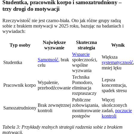
Studentka, pracownik korpo i samozatrudniony –
trzy drogi do motywacji
Rzeczywistość nie jest czarno-biała. Oto jak różne grupy radzą
sobie z brakiem motywacji w 2025 roku, bazując na badaniach i
wywiadach:
Największe
Skuteczna
Typ osoby
Wynik
wyzwanie
strategia
Wsparcie
Większa
Samotność
, brak
społeczności,
Studentka
systematyczność
celu
wspólne
mniej lęku
wyzwania
Technika
Lepsza
Wypalenie,
Pomodoro,
Pracownik korpo
koncentracja,
przebodźcowanie
eliminacja
spadek stresu
rozpraszaczy
Publiczne
Więcej
Brak zewnętrznej
zobowiązania,
ukończonych
Samozatrudniony
kontroli
monitorowanie
zadań,
poczucie
postępów
kontroli
Tabela 3: Przykłady realnych strategii radzenia sobie z brakiem
motywacji.