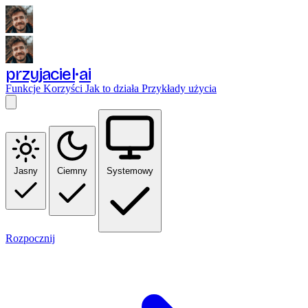
przyjaciel
ai
Funkcje
Korzyści
Jak to działa
Przykłady użycia
Jasny
Ciemny
Systemowy
Rozpocznij