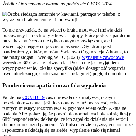
Źródło: Opracowanie własne na podstawie CBOS, 2024.
To nie przypadek, że najwięcej o braku motywacji mówią dziś
pracownicy IT i ochrony zdrowia – grupy, które podczas pandemii
musiały stawić czoła nie tylko nowym obowiązkom, ale i
wszechogarniającemu poczuciu bezsensu. Syndrom post-
pandemiczny, o którym mówi Światowa Organizacja Zdrowia, to
nie pusty slogan – według WHO (2023),
wypalenie zawodowe
wzrosło o 30% w ciągu dwóch lat. Polska nie jest wyjątkiem –
wręcz przeciwnie, lokalna specyfika (niska dostępność wsparcia
psychologicznego, społeczna presja osiągnięć) pogłębia problem.
Pandemiczna apatia i nowa fala wypalenia
Pandemia
COVID-19
zasznurowała usta motywacji całym
pokoleniom – nawet, jeśli lockdowny to już przeszłość, echo
tamtych miesięcy rozbrzmiewa w psychice wielu osób. Aktualne
badania APA pokazują, że powrót do normalności okazał się iluzją:
68% respondentów deklaruje, że ich zapał do działania nie wrócił
do poziomu sprzed pandemii. W Polsce, gdzie kryzysy gospodarcze
i społeczne nakładają się na siebie, wypalenie stało się niemal
normą.