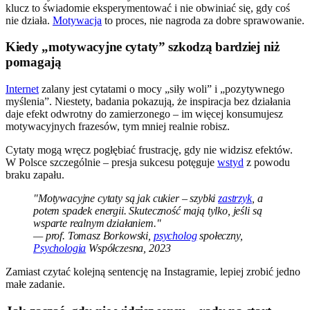
klucz to świadomie eksperymentować i nie obwiniać się, gdy coś
nie działa.
Motywacja
to proces, nie nagroda za dobre sprawowanie.
Kiedy „motywacyjne cytaty” szkodzą bardziej niż
pomagają
Internet
zalany jest cytatami o mocy „siły woli” i „pozytywnego
myślenia”. Niestety, badania pokazują, że inspiracja bez działania
daje efekt odwrotny do zamierzonego – im więcej konsumujesz
motywacyjnych frazesów, tym mniej realnie robisz.
Cytaty mogą wręcz pogłębiać frustrację, gdy nie widzisz efektów.
W Polsce szczególnie – presja sukcesu potęguje
wstyd
z powodu
braku zapału.
"Motywacyjne cytaty są jak cukier – szybki
zastrzyk
, a
potem spadek energii. Skuteczność mają tylko, jeśli są
wsparte realnym działaniem."
— prof. Tomasz Borkowski,
psycholog
społeczny,
Psychologia
Współczesna, 2023
Zamiast czytać kolejną sentencję na Instagramie, lepiej zrobić jedno
małe zadanie.