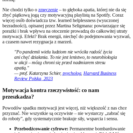
Nie chodzi tylko o
zmęczenie
– to głęboka apatia, której nie da się
zbyć piątkową jogą czy motywacyjną playlistą na Spotify. Coraz
więcej osób doświadcza tzw. learned helplessness (wyuczonej
bezradności), opisanej przez Martina Seligmana: powtarzające się
porażki i brak wpływu na otoczenie prowadzą do całkowitej utraty
motywacji. Efekt? Brak energii, niechęć do podejmowania wyzwań,
a czasem nawet rezygnacja z marzeń.
"Po pandemii wielu ludziom nie wróciła radość życia
ani chęć działania. To nie jest lenistwo, to neurobiologia
w akcji – mózg chroni się przed nadmiarem stresu
apatią."
— prof. Katarzyna Schier,
psycholog
,
Harvard Business
Review Polska, 2023
Motywacja kontra rzeczywistość: co nam
przeszkadza?
Powodów spadku motywacji jest więcej, niż większość z nas chce
przyznać. Nie wszystkie są oczywiste – nie wystarczy „zabrać się
do roboty”, gdy systematycznie brakuje siły, wsparcia i sensu.
Przebodźcowanie cyfrowe:
Permanentne bombardowanie