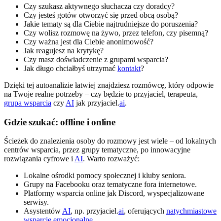
Czy szukasz aktywnego słuchacza czy doradcy?
Czy jesteś gotów otworzyć się przed obcą osobą?
Jakie tematy są dla Ciebie najtrudniejsze do poruszenia?
Czy wolisz rozmowę na żywo, przez telefon, czy pisemną?
Czy ważna jest dla Ciebie anonimowość?
Jak reagujesz na krytykę?
Czy masz doświadczenie z grupami wsparcia?
Jak długo chciałbyś utrzymać
kontakt
?
Dzięki tej autoanalizie łatwiej znajdziesz rozmówcę, który odpowie
na Twoje realne potrzeby – czy będzie to przyjaciel, terapeuta,
grupa wsparcia
czy
AI
jak przyjaciel.
ai
.
Gdzie szukać: offline i online
Ścieżek do znalezienia osoby do rozmowy jest wiele – od lokalnych
centrów wsparcia, przez grupy tematyczne, po innowacyjne
rozwiązania cyfrowe i
AI
. Warto rozważyć:
Lokalne ośrodki pomocy społecznej i kluby seniora.
Grupy na Facebooku oraz tematyczne fora internetowe.
Platformy wsparcia online jak Discord, wyspecjalizowane
serwisy.
Asystentów
AI
, np. przyjaciel.
ai
, oferujących
natychmiastowe
wsparcie emocjonalne
.