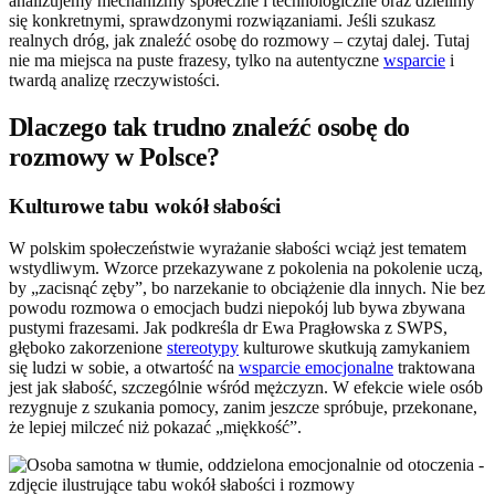
analizujemy mechanizmy społeczne i technologiczne oraz dzielimy
się konkretnymi, sprawdzonymi rozwiązaniami. Jeśli szukasz
realnych dróg, jak znaleźć osobę do rozmowy – czytaj dalej. Tutaj
nie ma miejsca na puste frazesy, tylko na autentyczne
wsparcie
i
twardą analizę rzeczywistości.
Dlaczego tak trudno znaleźć osobę do
rozmowy w Polsce?
Kulturowe tabu wokół słabości
W polskim społeczeństwie wyrażanie słabości wciąż jest tematem
wstydliwym. Wzorce przekazywane z pokolenia na pokolenie uczą,
by „zacisnąć zęby”, bo narzekanie to obciążenie dla innych. Nie bez
powodu rozmowa o emocjach budzi niepokój lub bywa zbywana
pustymi frazesami. Jak podkreśla dr Ewa Pragłowska z SWPS,
głęboko zakorzenione
stereotypy
kulturowe skutkują zamykaniem
się ludzi w sobie, a otwartość na
wsparcie emocjonalne
traktowana
jest jak słabość, szczególnie wśród mężczyzn. W efekcie wiele osób
rezygnuje z szukania pomocy, zanim jeszcze spróbuje, przekonane,
że lepiej milczeć niż pokazać „miękkość”.