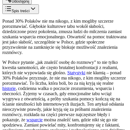
Udostępnij
Spis treści
Ponad 30% Polaków nie ma nikogo, z kim mogliby szczerze
porozmawiać. Głębokie kulturowe tabu wokół słabości,
dziedziczone przez pokolenia, zmusza ludzi do milczenia zamiast
szukania wsparcia emocjonalnego. Otwartość na pomoc traktowana
jest jako słabość, szczególnie w Polsce, gdzie społeczne
przyzwolenie na zamknięcie się blokuje możliwość znalezienia
rozmówcy.
W Polsce pytanie „jak znaleźć osobę do rozmowy” to nie tylko
kwestia samotności, ale często brutalnej konfrontacji z realiami,
których nie wypowiada się głośno.
Statystyki
nie kłamią – ponad
30% Polaków przyznaje, że nie ma nikogo, z kim mogliby szczerze
porozmawiać. To liczba, która boli, bo za nią kryją się realne
historie
, codzienna walka o poczucie zrozumienia, wsparcia i
obecności. Żyjemy w czasach, gdy emocjonalne tabu wciąż
wygrywa z otwartością, a próby szukania pomocy kończą się na
ścianie nieufności lub internetowych iluzjach. Ten artykuł odsłania
nieoczywiste prawdy, jakie kryją się za próbami znalezienia
rozmówcy, rozkłada na części pierwsze najczęstsze błędy i
pokazuje, że
wsparcie
można znaleźć tam, gdzie nikt się go nie
spodziewa. Zamiast powielać mity, konfrontujemy się z faktami,