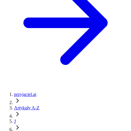
przyjaciel.ai
Artykuły A-Z
J