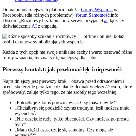
Do najpopularniejszych platform należą:
Grupy Wsparcia
na
Facebooku (dla różnych problemów),
forum
Samotność
.info,
Discord „Rozmowy bez tabu” oraz serwis przyjaciel.
ai
, łączący
doświadczenie
AI
z empatią.
Każda z tych opcji ma swoje unikalne cechy i warto testować różne
formy wsparcia, by znaleźć tę najlepszą dla siebie.
Pierwszy kontakt: jak przełamać lęk i niepewność
Najtrudniejszy jest pierwszy krok – obawa przed odrzuceniem i
oceną skutecznie paraliżuje działanie. Jednak większość osób, które
spróbowały, żałuje tylko tego, że nie zrobiły tego wcześniej.
„Potrzebuję z kimś porozmawiać. Czy masz chwilę?”
„Chciałbym się podzielić czymś trudnym, jeśli możesz mnie
wysłuchać.”
„Nie oczekuję rady, tylko obecności. Czy możesz po prostu
być?”
„Mam ciężki czas, czuję się samotny. Czy mogę się
wygadać?”