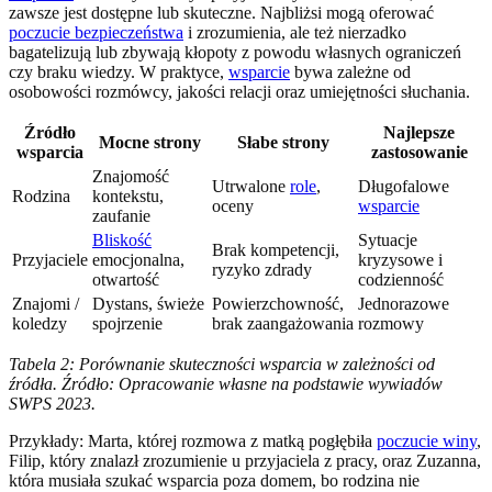
zawsze jest dostępne lub skuteczne. Najbliżsi mogą oferować
poczucie bezpieczeństwa
i zrozumienia, ale też nierzadko
bagatelizują lub zbywają kłopoty z powodu własnych ograniczeń
czy braku wiedzy. W praktyce,
wsparcie
bywa zależne od
osobowości rozmówcy, jakości relacji oraz umiejętności słuchania.
Źródło
Najlepsze
Mocne strony
Słabe strony
wsparcia
zastosowanie
Znajomość
Utrwalone
role
,
Długofalowe
Rodzina
kontekstu,
oceny
wsparcie
zaufanie
Bliskość
Sytuacje
Brak kompetencji,
Przyjaciele
emocjonalna,
kryzysowe i
ryzyko zdrady
otwartość
codzienność
Znajomi /
Dystans, świeże
Powierzchowność,
Jednorazowe
koledzy
spojrzenie
brak zaangażowania
rozmowy
Tabela 2: Porównanie skuteczności wsparcia w zależności od
źródła. Źródło: Opracowanie własne na podstawie wywiadów
SWPS 2023.
Przykłady: Marta, której rozmowa z matką pogłębiła
poczucie winy
,
Filip, który znalazł zrozumienie u przyjaciela z pracy, oraz Zuzanna,
która musiała szukać wsparcia poza domem, bo rodzina nie