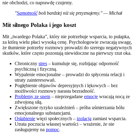
nie obchodzi, co naprawdę czujemy.
"
Samotność
boli bardziej niż się przyznajemy." — Michał
Mit silnego Polaka i jego koszt
Mit „twardego Polaka”, który nie potrzebuje wsparcia, to pułapka,
za którą wielu płaci wysoką cenę. Psychologowie zwracają uwagę,
że tłumienie potrzeby rozmowy prowadzi do szeregu negatywnych
skutków, które często pozostają niewidoczne na pierwszy rzut oka.
Chroniczny
stres
– kumuluje się, rozbijając odporność
psychiczną i fizyczną.
Wypalenie emocjonalne – prowadzi do spłycenia relacji i
utraty zainteresowań.
Pogłębienie objawów depresyjnych i lękowych – bez
możliwości rozmowy narasta bezradność.
Problemy ze snem
– nieprzegadane
emocje
wracają nocą ze
zdwojoną siłą.
Zwiększone ryzyko uzależnień – próba uśmierzania bólu
emocjonalnego substancjami.
Osłabienie
więzi społecznych –
izolacja
zamiast wsparcia.
Utrata poczucia własnej wartości – wrażenie, że nie
zasługujemy na
pomoc
.