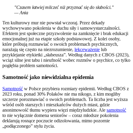
"Czasem łatwiej milczeć niż przyznać się do słabości."
— Ania
Ten kulturowy mur nie powstał wczoraj. Przez dekady
wychowywano pokolenia w duchu siły i samowystarczalności.
Efektem jest społeczne przyzwolenie na zamknięcie i brak edukacji
emocjonalnej już na etapie szkoły podstawowej. Z kolei osoby,
które próbują rozmawiać o swoich problemach psychicznych,
narażają się często na niezrozumienie,
lekceważenie
lub
przyklejanie etykietki „słabeusza”. Według danych z CBOS (2023),
wciąż silne jest tabu i nieufność wobec rozmów o psychice, co tylko
pogłębia problem samotności.
Samotność jako niewidzialna epidemia
Samotność
w Polsce przybiera rozmiary epidemii. Według CBOS z
2023 roku, ponad 30% Polaków nie ma nikogo, z kim mogliby
szczerze porozmawiać o swoich problemach. Ta liczba jest wyższa
wśród osób starszych i mieszkańców dużych miast, gdzie
anonimowość tłumu wypiera więzi międzyludzkie. Ale
samotność
to nie wyłącznie domena seniorów – coraz młodsze pokolenia
deklarują rosnące poczucie odizolowania, mimo pozornie
„podłączonego” stylu życia.