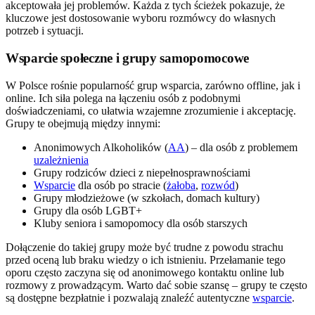
akceptowała jej problemów. Każda z tych ścieżek pokazuje, że
kluczowe jest dostosowanie wyboru rozmówcy do własnych
potrzeb i sytuacji.
Wsparcie społeczne i grupy samopomocowe
W Polsce rośnie popularność grup wsparcia, zarówno offline, jak i
online. Ich siła polega na łączeniu osób z podobnymi
doświadczeniami, co ułatwia wzajemne zrozumienie i akceptację.
Grupy te obejmują między innymi:
Anonimowych Alkoholików (
AA
) – dla osób z problemem
uzależnienia
Grupy rodziców dzieci z niepełnosprawnościami
Wsparcie
dla osób po stracie (
żałoba
,
rozwód
)
Grupy młodzieżowe (w szkołach, domach kultury)
Grupy dla osób LGBT+
Kluby seniora i samopomocy dla osób starszych
Dołączenie do takiej grupy może być trudne z powodu strachu
przed oceną lub braku wiedzy o ich istnieniu. Przełamanie tego
oporu często zaczyna się od anonimowego kontaktu online lub
rozmowy z prowadzącym. Warto dać sobie szansę – grupy te często
są dostępne bezpłatnie i pozwalają znaleźć autentyczne
wsparcie
.