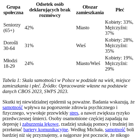
Odsetek osób
Grupa
Obszar
deklarujących brak
Płeć
społeczna
zamieszkania
rozmówcy
Kobiety: 33%,
Seniorzy
42%
Miasto
Mężczyźni:
(65+)
37%
Kobiety: 28%,
Dorośli
31%
Wieś
Mężczyźni:
30-64
35%
Kobiety: 19%,
Młodzi
24%
Miasto/Wieś
Mężczyźni:
18-29
29%
Tabela 1: Skala samotności w Polsce w podziale na wiek, miejsce
zamieszkania i płeć. Źródło: Opracowanie własne na podstawie
danych CBOS 2023, SWPS 2023.
Skutki tej niewidzialnej epidemii są poważne. Badania wskazują, że
samotność
wpływa na pogorszenie zdrowia psychicznego i
fizycznego, wywołuje przewlekły
stres
, a nawet zwiększa ryzyko
przedwczesnej śmierci. Osoby osamotnione częściej zapadają na
depresję i
zaburzenia lękowe
, rzadziej szukają pomocy i trudniej im
przełamać
bariery komunikacyjne
. Według Michała,
samotność
boli
bardziej niż się przyznajemy, a najgorsze jest poczucie, że nikogo