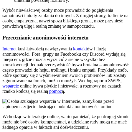
unikania poważnej rozmowy.
Wybór niewłaściwej osoby może prowadzić do pogłębienia
samotności i utraty zaufania do innych. Z drugiej strony, trafienie na
osobę empatyczną, nawet spoza bliskiego grona, może przynieść
prawdziwą ulgę i realną zmianę w samopoczuciu.
Przecenianie anonimowości internetu
Internet
kusi łatwością nawiązywania
kontakt
ów i iluzją
anonimowości. Fora, grupy na Facebooku czy Discord wydają się
miejscem, gdzie można wyrzucić z siebie wszystko bez
konsekwencji. Jednak rzeczywistość bywa brutalna – anonimowość
często prowadzi do hejtu, trollingu i braku empatii. Przykłady osób,
które spotkały się z wyśmiewaniem swoich problemów lub zostały
zignorowane na forach, można mnożyć. Według raportu SWPS,
wsparcie
online bywa płytkie i nietrwałe, a rozmowy na czatach
rzadko kończą się realną
pomoc
ą.
Wchodząc w interakcje online, warto pamiętać, że po drugiej stronie
może nie być osoby kompetentnej, a udzielane rady mogą nie mieć
żadnego oparcia w faktach ani doświadczeniu.