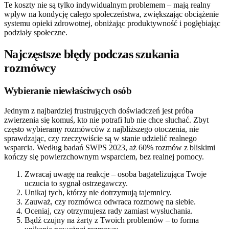
Te koszty nie są tylko indywidualnym problemem – mają realny
wpływ na kondycję całego społeczeństwa, zwiększając obciążenie
systemu opieki zdrowotnej, obniżając produktywność i pogłębiając
podziały społeczne.
Najczęstsze błędy podczas szukania
rozmówcy
Wybieranie niewłaściwych osób
Jednym z najbardziej frustrujących doświadczeń jest próba
zwierzenia się komuś, kto nie potrafi lub nie chce słuchać. Zbyt
często wybieramy rozmówców z najbliższego otoczenia, nie
sprawdzając, czy rzeczywiście są w stanie udzielić realnego
wsparcia. Według badań SWPS 2023, aż 60% rozmów z bliskimi
kończy się powierzchownym wsparciem, bez realnej pomocy.
Zwracaj uwagę na reakcje – osoba bagatelizująca Twoje
uczucia to sygnał ostrzegawczy.
Unikaj tych, którzy nie dotrzymują tajemnicy.
Zauważ, czy rozmówca odwraca rozmowę na siebie.
Oceniaj, czy otrzymujesz rady zamiast wysłuchania.
Bądź czujny na żarty z Twoich problemów – to forma