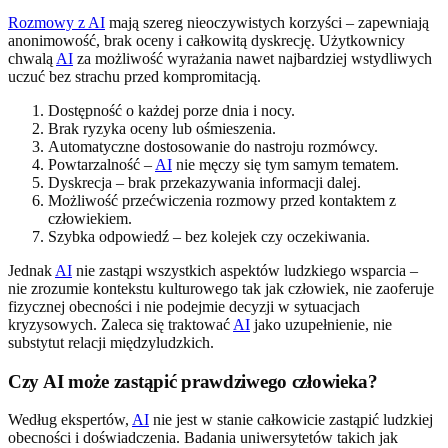
Rozmowy z AI
mają szereg nieoczywistych korzyści – zapewniają
anonimowość, brak oceny i całkowitą dyskrecję. Użytkownicy
chwalą
AI
za możliwość wyrażania nawet najbardziej wstydliwych
uczuć bez strachu przed kompromitacją.
Dostępność o każdej porze dnia i nocy.
Brak ryzyka oceny lub ośmieszenia.
Automatyczne dostosowanie do nastroju rozmówcy.
Powtarzalność –
AI
nie męczy się tym samym tematem.
Dyskrecja – brak przekazywania informacji dalej.
Możliwość przećwiczenia rozmowy przed kontaktem z
człowiekiem.
Szybka odpowiedź – bez kolejek czy oczekiwania.
Jednak
AI
nie zastąpi wszystkich aspektów ludzkiego wsparcia –
nie zrozumie kontekstu kulturowego tak jak człowiek, nie zaoferuje
fizycznej obecności i nie podejmie decyzji w sytuacjach
kryzysowych. Zaleca się traktować
AI
jako uzupełnienie, nie
substytut relacji międzyludzkich.
Czy AI może zastąpić prawdziwego człowieka?
Według ekspertów,
AI
nie jest w stanie całkowicie zastąpić ludzkiej
obecności i doświadczenia. Badania uniwersytetów takich jak