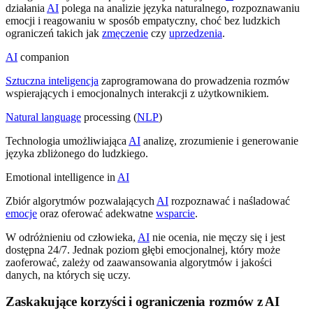
działania
AI
polega na analizie języka naturalnego, rozpoznawaniu
emocji i reagowaniu w sposób empatyczny, choć bez ludzkich
ograniczeń takich jak
zmęczenie
czy
uprzedzenia
.
AI
companion
Sztuczna inteligencja
zaprogramowana do prowadzenia rozmów
wspierających i emocjonalnych interakcji z użytkownikiem.
Natural language
processing (
NLP
)
Technologia umożliwiająca
AI
analizę, zrozumienie i generowanie
języka zbliżonego do ludzkiego.
Emotional intelligence in
AI
Zbiór algorytmów pozwalających
AI
rozpoznawać i naśladować
emocje
oraz oferować adekwatne
wsparcie
.
W odróżnieniu od człowieka,
AI
nie ocenia, nie męczy się i jest
dostępna 24/7. Jednak poziom głębi emocjonalnej, który może
zaoferować, zależy od zaawansowania algorytmów i jakości
danych, na których się uczy.
Zaskakujące korzyści i ograniczenia rozmów z AI