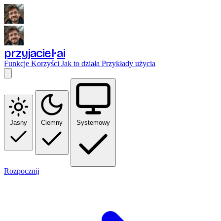
przyjaciel
ai
Funkcje
Korzyści
Jak to działa
Przykłady użycia
Jasny
Ciemny
Systemowy
Rozpocznij