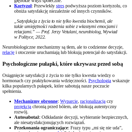
głębokie więzi społeczne.
Kortyzol
: Przewlekły
stres
podwyższa poziom kortyzolu, co
obniża satysfakcję niezależnie od innych czynników.
„Satysfakcja z życia to nie tylko kwestia biochemii, ale
także umiejętności radzenia sobie z własnymi emocjami i
relacjami.” — Prof. Jerzy Vetulani, neurobiolog, Wywiad
w Polityce, 2022.
Neurobiologiczne mechanizmy są tłem, ale to codzienne decyzje,
relacje
i otoczenie uruchamiają lub blokują potencjał do satysfakcji.
Psychologiczne pułapki, które ukrywasz przed sobą
Osiągnięcie satysfakcji z życia to nie tylko kwestia wiedzy o
hormonach czy praktykowania wdzięczności.
Psychologia
wskazuje
kilka popularnych pułapek, które sabotują nasze poczucie
spełnienia.
Mechanizmy obronne
:
Wyparcie
,
racjonalizacja
czy
projekcja
chronią przed bólem, ale blokują autentyczny
rozwój.
Autosabotaż
: Odkładanie decyzji, wybieranie bezpiecznych,
ale niesatysfakcjonujących rozwiązań.
Przekonania ograniczające
: Frazy typu „mi się nie uda”,