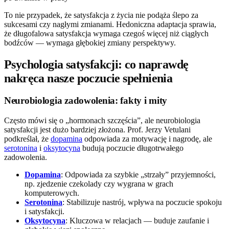
To nie przypadek, że satysfakcja z życia nie podąża ślepo za
sukcesami czy nagłymi zmianami. Hedoniczna adaptacja sprawia,
że długofalowa satysfakcja wymaga czegoś więcej niż ciągłych
bodźców — wymaga głębokiej zmiany perspektywy.
Psychologia satysfakcji: co naprawdę
nakręca nasze poczucie spełnienia
Neurobiologia zadowolenia: fakty i mity
Często mówi się o „hormonach szczęścia”, ale neurobiologia
satysfakcji jest dużo bardziej złożona. Prof. Jerzy Vetulani
podkreślał, że
dopamina
odpowiada za motywację i nagrodę, ale
serotonina
i
oksytocyna
budują poczucie długotrwałego
zadowolenia.
Dopamina
: Odpowiada za szybkie „strzały” przyjemności,
np. zjedzenie czekolady czy wygrana w grach
komputerowych.
Serotonina
: Stabilizuje nastrój, wpływa na poczucie spokoju
i satysfakcji.
Oksytocyna
: Kluczowa w relacjach — buduje zaufanie i