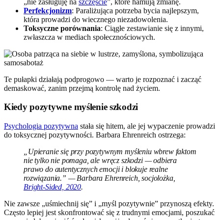
„nie zasługuję na
szczęście
”, które hamują zmianę.
Perfekcjonizm
: Paraliżująca potrzeba bycia najlepszym,
która prowadzi do wiecznego niezadowolenia.
Toksyczne porównania
: Ciągłe zestawianie się z innymi,
zwłaszcza w mediach społecznościowych.
Te pułapki działają podprogowo — warto je rozpoznać i zacząć
demaskować, zanim przejmą kontrolę nad życiem.
Kiedy pozytywne myślenie szkodzi
Psychologia pozytywna
stała się hitem, ale jej wypaczenie prowadzi
do toksycznej pozytywności. Barbara Ehrenreich ostrzega:
„Upieranie się przy pozytywnym myśleniu wbrew faktom
nie tylko nie pomaga, ale wręcz szkodzi — odbiera
prawo do autentycznych emocji i blokuje realne
rozwiązania.” — Barbara Ehrenreich, socjolożka,
Bright-Sided, 2020
.
Nie zawsze „uśmiechnij się” i „myśl pozytywnie” przynoszą efekty.
Często lepiej jest skonfrontować się z trudnymi emocjami, poszukać