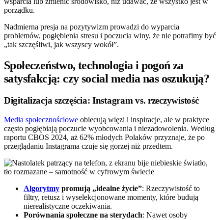
wsparcia lub zmienić środowisko, niż udawać, że wszystko jest w
porządku.
Nadmierna presja na pozytywizm prowadzi do wyparcia
problemów, pogłębienia stresu i poczucia winy, że nie potrafimy być
„tak szczęśliwi, jak wszyscy wokół”.
Społeczeństwo, technologia i pogoń za
satysfakcją: czy social media nas oszukują?
Digitalizacja szczęścia: Instagram vs. rzeczywistość
Media społecznościowe
obiecują więzi i inspiracje, ale w praktyce
często pogłębiają poczucie wyobcowania i niezadowolenia. Według
raportu CBOS 2024, aż 62% młodych Polaków przyznaje, że po
przeglądaniu Instagrama czuje się gorzej niż przedtem.
Algorytmy
promują „idealne życie”
: Rzeczywistość to
filtry, retusz i wyselekcjonowane momenty, które budują
nierealistyczne oczekiwania.
Porównania społeczne na sterydach
: Nawet osoby