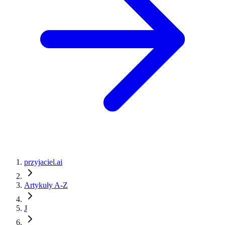
przyjaciel.ai
Artykuły A-Z
J