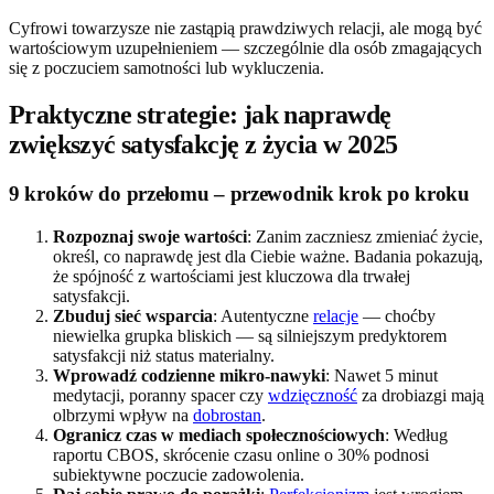
Cyfrowi towarzysze nie zastąpią prawdziwych relacji, ale mogą być
wartościowym uzupełnieniem — szczególnie dla osób zmagających
się z poczuciem samotności lub wykluczenia.
Praktyczne strategie: jak naprawdę
zwiększyć satysfakcję z życia w 2025
9 kroków do przełomu – przewodnik krok po kroku
Rozpoznaj swoje wartości
: Zanim zaczniesz zmieniać życie,
określ, co naprawdę jest dla Ciebie ważne. Badania pokazują,
że spójność z wartościami jest kluczowa dla trwałej
satysfakcji.
Zbuduj sieć wsparcia
: Autentyczne
relacje
— choćby
niewielka grupka bliskich — są silniejszym predyktorem
satysfakcji niż status materialny.
Wprowadź codzienne mikro-nawyki
: Nawet 5 minut
medytacji, poranny spacer czy
wdzięczność
za drobiazgi mają
olbrzymi wpływ na
dobrostan
.
Ogranicz czas w mediach społecznościowych
: Według
raportu CBOS, skrócenie czasu online o 30% podnosi
subiektywne poczucie zadowolenia.