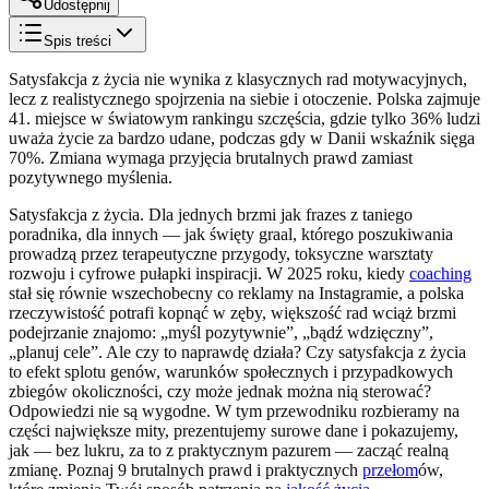
Udostępnij
Spis treści
Satysfakcja z życia nie wynika z klasycznych rad motywacyjnych,
lecz z realistycznego spojrzenia na siebie i otoczenie. Polska zajmuje
41. miejsce w światowym rankingu szczęścia, gdzie tylko 36% ludzi
uważa życie za bardzo udane, podczas gdy w Danii wskaźnik sięga
70%. Zmiana wymaga przyjęcia brutalnych prawd zamiast
pozytywnego myślenia.
Satysfakcja z życia. Dla jednych brzmi jak frazes z taniego
poradnika, dla innych — jak święty graal, którego poszukiwania
prowadzą przez terapeutyczne przygody, toksyczne warsztaty
rozwoju i cyfrowe pułapki inspiracji. W 2025 roku, kiedy
coaching
stał się równie wszechobecny co reklamy na Instagramie, a polska
rzeczywistość potrafi kopnąć w zęby, większość rad wciąż brzmi
podejrzanie znajomo: „myśl pozytywnie”, „bądź wdzięczny”,
„planuj cele”. Ale czy to naprawdę działa? Czy satysfakcja z życia
to efekt splotu genów, warunków społecznych i przypadkowych
zbiegów okoliczności, czy może jednak można nią sterować?
Odpowiedzi nie są wygodne. W tym przewodniku rozbieramy na
części największe mity, prezentujemy surowe dane i pokazujemy,
jak — bez lukru, za to z praktycznym pazurem — zacząć realną
zmianę. Poznaj 9 brutalnych prawd i praktycznych
przełom
ów,