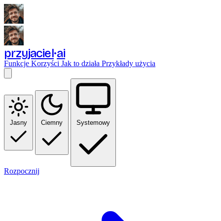
przyjaciel
ai
Funkcje
Korzyści
Jak to działa
Przykłady użycia
Jasny
Ciemny
Systemowy
Rozpocznij