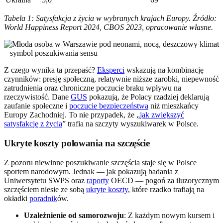
Tabela 1: Satysfakcja z życia w wybranych krajach Europy. Źródło:
World Happiness Report 2024, CBOS 2023, opracowanie własne.
Z czego wynika ta przepaść?
Eksperci
wskazują na kombinację
czynników: presję społeczną, relatywnie niższe zarobki, niepewność
zatrudnienia oraz chroniczne poczucie braku wpływu na
rzeczywistość. Dane
GUS
pokazują, że Polacy rzadziej deklarują
zaufanie społeczne i
poczucie bezpieczeństwa
niż mieszkańcy
Europy Zachodniej. To nie przypadek, że „
jak zwiększyć
satysfakcję z życia
” trafia na szczyty wyszukiwarek w Polsce.
Ukryte koszty polowania na szczęście
Z pozoru niewinne poszukiwanie szczęścia staje się w Polsce
sportem narodowym. Jednak — jak pokazują badania z
Uniwersytetu SWPS oraz
raporty
OECD — pogoń za iluzorycznym
szczęściem niesie ze sobą
ukryte koszty
, które rzadko trafiają na
okładki
poradnik
ów.
Uzależnienie od samorozwoju
: Z każdym nowym kursem i