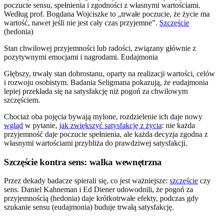
poczucie sensu, spełnienia i zgodności z własnymi wartościami.
Według prof. Bogdana Wojciszke to „trwałe poczucie, że życie ma
wartość, nawet jeśli nie jest cały czas przyjemne”.
Szczęście
(hedonia)
Stan chwilowej przyjemności lub radości, związany głównie z
pozytywnymi emocjami i nagrodami. Eudajmonia
Głębszy, trwały stan dobrostanu, oparty na realizacji wartości, celów
i rozwoju osobistym. Badania Seligmana pokazują, że eudajmonia
lepiej przekłada się na satysfakcję niż pogoń za chwilowym
szczęściem.
Chociaż oba pojęcia bywają mylone, rozdzielenie ich daje nowy
wgląd
w pytanie,
jak zwiększyć satysfakcję z życia
: nie każda
przyjemność daje poczucie spełnienia, ale każda decyzja zgodna z
własnymi wartościami przybliża do prawdziwej satysfakcji.
Szczęście kontra sens: walka wewnętrzna
Przez dekady badacze spierali się, co jest ważniejsze:
szczęście
czy
sens. Daniel Kahneman i Ed Diener udowodnili, że pogoń za
przyjemnością (hedonia) daje krótkotrwałe efekty, podczas gdy
szukanie sensu (eudajmonia) buduje trwałą satysfakcję.