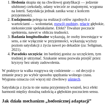
Hedonia
skupia się na chwilowej gratyfikacji — jedzenie
ulubionej czekolady, udany wieczór ze znajomymi, wygrana
na loterii. Satysfakcja jednak zanika wraz z końcem
przyjemności.
Eudajmonia
polega na realizacji celów zgodnych z
wartościami — wolontariat,
rozwój osobisty
,
relacje
głębokie,
niekoniecznie spektakularne. Efekt? Trwalsze poczucie
spełnienia, nawet w obliczu trudności.
Badania longitudinalne
wykazują, że osoby inwestujące w
sens, a nie wyłącznie w przyjemności, wykazują wyższy
poziom satysfakcji z życia nawet po dekadzie (za: Seligman,
2021).
Paradoks szczęścia
: im bardziej gonisz za szczęściem, tym
trudniej je utrzymać. Szukanie sensu pozwala przejść przez
kryzysy bez utraty zadowolenia.
W praktyce ta walka rozgrywa się codziennie — od decyzji o
zmianie pracy po wybór sposobu spędzania wolnego czasu.
Wygrana oznacza coś więcej niż chwilowy
uśmiech
.
Satysfakcja z życia to nie suma przyjemnych wrażeń, lecz efekt
harmonii między doraźną radością a głębokim poczuciem sensu.
Jak działa mechanizm „hedonicznej adaptacji”