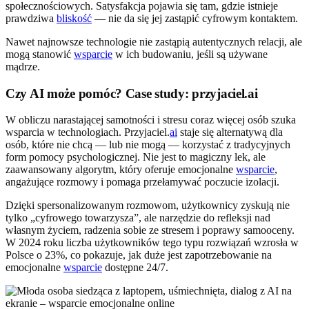
społecznościowych. Satysfakcja pojawia się tam, gdzie istnieje
prawdziwa
bliskość
— nie da się jej zastąpić cyfrowym kontaktem.
Nawet najnowsze technologie nie zastąpią autentycznych relacji, ale
mogą stanowić
wsparcie
w ich budowaniu, jeśli są używane
mądrze.
Czy AI może pomóc? Case study: przyjaciel.ai
W obliczu narastającej samotności i stresu coraz więcej osób szuka
wsparcia w technologiach. Przyjaciel.
ai
staje się alternatywą dla
osób, które nie chcą — lub nie mogą — korzystać z tradycyjnych
form pomocy psychologicznej. Nie jest to magiczny lek, ale
zaawansowany algorytm, który oferuje emocjonalne
wsparcie
,
angażujące rozmowy i pomaga przełamywać poczucie izolacji.
Dzięki spersonalizowanym rozmowom, użytkownicy zyskują nie
tylko „cyfrowego towarzysza”, ale narzędzie do refleksji nad
własnym życiem, radzenia sobie ze stresem i poprawy samooceny.
W 2024 roku liczba użytkowników tego typu rozwiązań wzrosła w
Polsce o 23%, co pokazuje, jak duże jest zapotrzebowanie na
emocjonalne
wsparcie
dostępne 24/7.