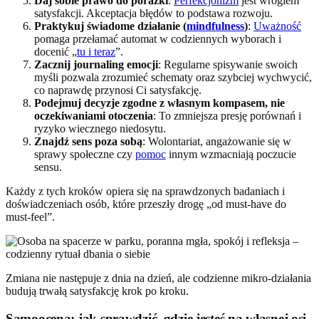
Daj sobie prawo do porażki
:
Perfekcjonizm
jest wrogiem
satysfakcji. Akceptacja błędów to podstawa rozwoju.
Praktykuj świadome działanie (
mindfulness
)
:
Uważność
pomaga przełamać automat w codziennych wyborach i
docenić „
tu i teraz
”.
Zacznij journaling emocji
: Regularne spisywanie swoich
myśli pozwala zrozumieć schematy oraz szybciej wychwycić,
co naprawdę przynosi Ci satysfakcję.
Podejmuj decyzje zgodne z własnym kompasem, nie
oczekiwaniami otoczenia
: To zmniejsza presję porównań i
ryzyko wiecznego niedosytu.
Znajdź sens poza sobą
: Wolontariat, angażowanie się w
sprawy społeczne czy
pomoc
innym wzmacniają poczucie
sensu.
Każdy z tych kroków opiera się na sprawdzonych badaniach i
doświadczeniach osób, które przeszły drogę „od must-have do
must-feel”.
Zmiana nie następuje z dnia na dzień, ale codzienne mikro-działania
budują trwałą satysfakcję krok po kroku.
Samoocena: jak sprawdzić, gdzie jesteś na własnej osi