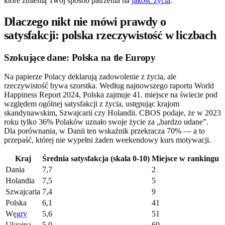
które zmienią Twój sposób patrzenia na
jakość życia
.
Dlaczego nikt nie mówi prawdy o
satysfakcji: polska rzeczywistość w liczbach
Szokujące dane: Polska na tle Europy
Na papierze Polacy deklarują zadowolenie z życia, ale
rzeczywistość bywa szorstka. Według najnowszego raportu World
Happiness Report 2024, Polska zajmuje 41. miejsce na świecie pod
względem ogólnej satysfakcji z życia, ustępując krajom
skandynawskim, Szwajcarii czy Holandii. CBOS podaje, że w 2023
roku tylko 36% Polaków uznało swoje życie za „bardzo udane”.
Dla porównania, w Danii ten wskaźnik przekracza 70% — a to
przepaść, której nie wypełni żaden weekendowy kurs motywacji.
Kraj
Średnia satysfakcja (skala 0-10)
Miejsce w rankingu
Dania
7,7
2
Holandia
7,5
5
Szwajcaria
7,4
9
Polska
6,1
41
Wę
gry
5,6
51
Ukraina
5,0
69