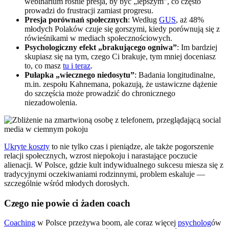
webinarium rośnie presja, by być „lepszym”, co często
prowadzi do frustracji zamiast progresu.
Presja porównań społecznych
: Według
GUS
, aż 48%
młodych Polaków czuje się gorszymi, kiedy porównują się z
rówieśnikami w mediach społecznościowych.
Psychologiczny efekt „brakującego ogniwa”
: Im bardziej
skupiasz się na tym, czego Ci brakuje, tym mniej doceniasz
to, co masz
tu i teraz
.
Pułapka „wiecznego niedosytu”
: Badania longitudinalne,
m.in. zespołu Kahnemana, pokazują, że ustawiczne dążenie
do szczęścia może prowadzić do chronicznego
niezadowolenia.
Ukryte koszty
to nie tylko czas i pieniądze, ale także pogorszenie
relacji społecznych, wzrost niepokoju i narastające poczucie
alienacji. W Polsce, gdzie kult indywidualnego sukcesu miesza się z
tradycyjnymi oczekiwaniami rodzinnymi, problem eskaluje —
szczególnie wśród młodych dorosłych.
Czego nie powie ci żaden coach
Coaching
w Polsce przeżywa boom, ale coraz więcej
psycholog
ów