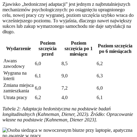
Zjawisko „hedonicznej adaptacji” jest jednym z najbrutalniejszych
mechanizmów psychologicznych: po osiągnięciu upragnionego
celu, nowej pracy czy wygranej, poziom szczęścia szybko wraca do
wcześniejszego poziomu. To wyjaśnia, dlaczego nawet największy
sukces lub zakup wymarzonego samochodu nie daje satysfakcji na
długo.
Poziom
Poziom
Poziom szczęścia
Wydarzenie
szczęścia
szczęścia po 1
po 6 miesiącach
przed
miesiącu
Awans
6,0
8,5
6,2
zawodowy
Wygrana na
6,1
9,0
6,3
loterii
Zmiana miejsca
6,0
7,2
6,0
zamieszkania
Utrata pracy
6,2
4,0
6,1
Tabela 2: Adaptacja hedonistyczna na podstawie badań
longitudinalnych (Kahneman, Diener, 2023). Źródło: Opracowanie
własne na podstawie [Kahneman, Diener 2023].