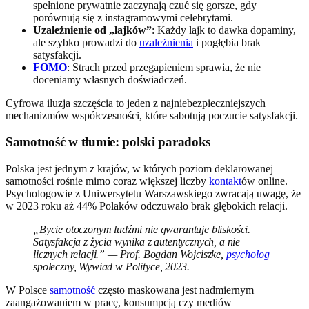
spełnione prywatnie zaczynają czuć się gorsze, gdy
porównują się z instagramowymi celebrytami.
Uzależnienie od „lajków”
: Każdy lajk to dawka dopaminy,
ale szybko prowadzi do
uzależnienia
i pogłębia brak
satysfakcji.
FOMO
: Strach przed przegapieniem sprawia, że nie
doceniamy własnych doświadczeń.
Cyfrowa iluzja szczęścia to jeden z najniebezpieczniejszych
mechanizmów współczesności, które sabotują poczucie satysfakcji.
Samotność w tłumie: polski paradoks
Polska jest jednym z krajów, w których poziom deklarowanej
samotności rośnie mimo coraz większej liczby
kontakt
ów online.
Psychologowie z Uniwersytetu Warszawskiego zwracają uwagę, że
w 2023 roku aż 44% Polaków odczuwało brak głębokich relacji.
„Bycie otoczonym ludźmi nie gwarantuje bliskości.
Satysfakcja z życia wynika z autentycznych, a nie
licznych relacji.” — Prof. Bogdan Wojciszke,
psycholog
społeczny, Wywiad w Polityce, 2023.
W Polsce
samotność
często maskowana jest nadmiernym
zaangażowaniem w pracę, konsumpcją czy mediów