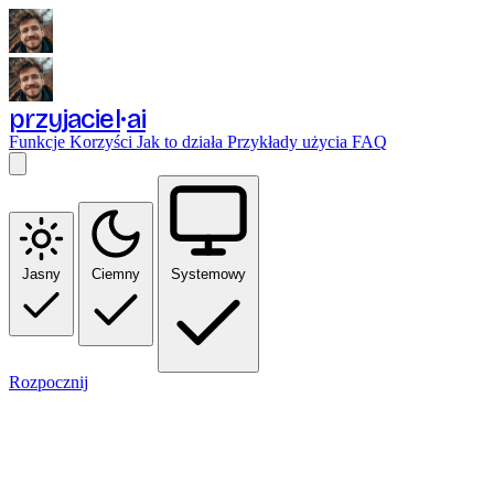
przyjaciel
ai
Funkcje
Korzyści
Jak to działa
Przykłady użycia
FAQ
Jasny
Ciemny
Systemowy
Rozpocznij