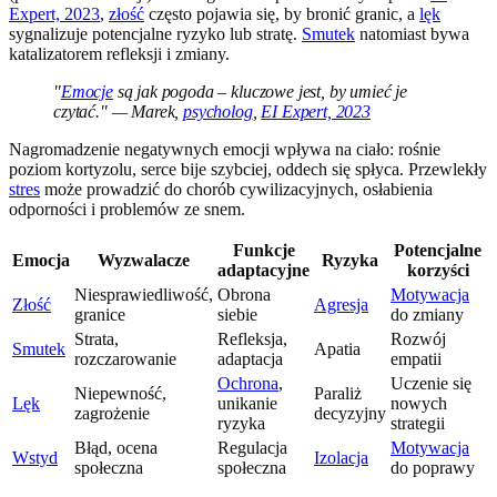
Expert, 2023
,
złość
często pojawia się, by bronić granic, a
lęk
sygnalizuje potencjalne ryzyko lub stratę.
Smutek
natomiast bywa
katalizatorem refleksji i zmiany.
"
Emocje
są jak pogoda – kluczowe jest, by umieć je
czytać." — Marek,
psycholog
,
EI Expert, 2023
Nagromadzenie negatywnych emocji wpływa na ciało: rośnie
poziom kortyzolu, serce bije szybciej, oddech się spłyca. Przewlekły
stres
może prowadzić do chorób cywilizacyjnych, osłabienia
odporności i problemów ze snem.
Funkcje
Potencjalne
Emocja
Wyzwalacze
Ryzyka
adaptacyjne
korzyści
Niesprawiedliwość,
Obrona
Motywacja
Złość
Agresja
granice
siebie
do zmiany
Strata,
Refleksja,
Rozwój
Smutek
Apatia
rozczarowanie
adaptacja
empatii
Ochrona
,
Uczenie się
Niepewność,
Paraliż
Lęk
unikanie
nowych
zagrożenie
decyzyjny
ryzyka
strategii
Błąd, ocena
Regulacja
Motywacja
Wstyd
Izolacja
społeczna
społeczna
do poprawy