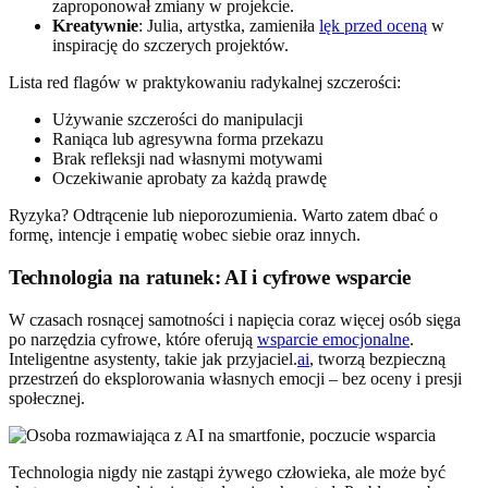
zaproponował zmiany w projekcie.
Kreatywnie
: Julia, artystka, zamieniła
lęk przed oceną
w
inspirację do szczerych projektów.
Lista red flagów w praktykowaniu radykalnej szczerości:
Używanie szczerości do manipulacji
Raniąca lub agresywna forma przekazu
Brak refleksji nad własnymi motywami
Oczekiwanie aprobaty za każdą prawdę
Ryzyka? Odtrącenie lub nieporozumienia. Warto zatem dbać o
formę, intencje i empatię wobec siebie oraz innych.
Technologia na ratunek: AI i cyfrowe wsparcie
W czasach rosnącej samotności i napięcia coraz więcej osób sięga
po narzędzia cyfrowe, które oferują
wsparcie emocjonalne
.
Inteligentne asystenty, takie jak przyjaciel.
ai
, tworzą bezpieczną
przestrzeń do eksplorowania własnych emocji – bez oceny i presji
społecznej.
Technologia nigdy nie zastąpi żywego człowieka, ale może być