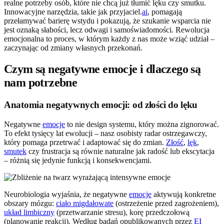
realne potrzeby osób, które nie chcą już tłumić lęku czy smutku.
Innowacyjne narzędzia, takie jak przyjaciel.
ai
, pomagają
przełamywać barierę wstydu i pokazują, że szukanie wsparcia nie
jest oznaką słabości, lecz odwagi i samoświadomości. Rewolucja
emocjonalna to proces, w którym każdy z nas może wziąć udział –
zaczynając od zmiany własnych przekonań.
Czym są negatywne emocje i dlaczego są
nam potrzebne
Anatomia negatywnych emocji: od złości do lęku
Negatywne
emocje
to nie design systemu, który można zignorować.
To efekt tysięcy lat ewolucji – nasz osobisty radar ostrzegawczy,
który pomaga przetrwać i adaptować się do zmian.
Złość
,
lęk
,
smutek
czy frustracja są równie naturalne jak radość lub ekscytacja
– różnią się jedynie funkcją i konsekwencjami.
Neurobiologia wyjaśnia, że negatywne
emocje
aktywują konkretne
obszary mózgu:
ciało migdałowate
(ostrzeżenie przed zagrożeniem),
układ limbiczny
(przetwarzanie stresu), korę przedczołową
(planowanie reakcji). Według badań opublikowanych przez
EI