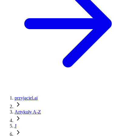
przyjaciel.ai
Artykuły A-Z
J