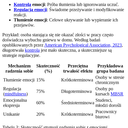
Kontrola
emocji
: Próba tłumienia lub ignorowania uczuć.
Regulacja emocji
: Świadome przeżywanie i modyfikowanie
reakcji.
Tłumienie emocji
: Celowe ukrywanie lub wypieranie ich
przejawów.
Przykład: osoba starająca się nie okazać złości w pracy często
doświadcza wybuchu gniewu w domu. Według badań
opublikowanych przez
American Psychological Association, 2023
,
długotrwała
kontrola
jest mało skuteczna, a skuteczniejsze są
strategie regulacyjne.
Mechanizm
Skuteczność
Przeciętna
Przykładowa
radzenia sobie
(%)
trwałość efektu
grupa badana
Osoby w stresie
Tłumienie emocji
15%
Krótkoterminowa
chronicznym
Regulacja
Osoby po
75%
Długoterminowa
(
mindfulness
)
kursach
MBSR
Emocjonalna
Studenci,
60%
Średnioterminowa
ekspresja
młodzi dorośli
Pracownicy
Unikanie
20%
Krótkoterminowa
biurowi
Tabela 3: Skuteczność strategii radzenia sobie z emocjami