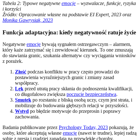
Tabela 2: Typowe negatywne
emocje
– wyzwalacze, funkcje, ryzyka
i korzyści
Źródło: Opracowanie własne na podstawie EI Expert, 2023 oraz
Monika Gawrysiak, 2023
Funkcja adaptacyjna: kiedy negatywność ratuje życie
Negatywne
emocje
bywają sygnałem ostrzegawczym – alarmem,
który każe zatrzymać się i zrewidować kierunek. To one zmuszają
do stawiania granic, szukania alternatyw czy wyciągania wniosków
z porażek.
Złość
podczas konfliktu w pracy często prowadzi do
postawienia wyraźniejszych granic i zmiany zasad
współpracy.
Lęk
przed utratą pracy skłania do podnoszenia kwalifikacji,
co długofalowo zwiększa
poczucie bezpieczeństwa
.
Smutek
po rozstaniu z bliską osobą uczy, czym jest strata, i
mobilizuje do budowania głębszych relacji w przyszłości.
Wstyd
po błędzie motywuje do przeprosin i poprawy
zachowania.
Badania publikowane przez
Psychology Today, 2023
pokazują, że
osoby, które akceptują własne
emocje
(nawet te trudne), lepiej radzą
sobie z presją i rzadziej zapadają na przewlekłe choroby.