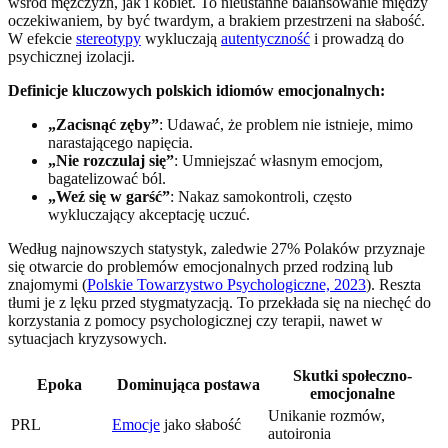
wśród mężczyzn, jak i kobiet. To nieustanne balansowanie między
oczekiwaniem, by być twardym, a brakiem przestrzeni na słabość.
W efekcie
stereotypy
wykluczają
autentyczność
i prowadzą do
psychicznej izolacji.
Definicje kluczowych polskich idiomów emocjonalnych:
„Zacisnąć zęby”
: Udawać, że problem nie istnieje, mimo
narastającego napięcia.
„Nie rozczulaj się”
: Umniejszać własnym emocjom,
bagatelizować ból.
„Weź się w garść”
: Nakaz samokontroli, często
wykluczający akceptację uczuć.
Według najnowszych statystyk, zaledwie 27% Polaków przyznaje
się otwarcie do problemów emocjonalnych przed rodziną lub
znajomymi (
Polskie Towarzystwo Psychologiczne, 2023
). Reszta
tłumi je z lęku przed stygmatyzacją. To przekłada się na niechęć do
korzystania z pomocy psychologicznej czy terapii, nawet w
sytuacjach kryzysowych.
Skutki społeczno-
Epoka
Dominująca postawa
emocjonalne
Unikanie rozmów,
PRL
Emocje
jako słabość
autoironia