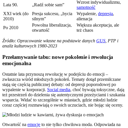
Wzrost indywidualizmu,
Lata 90.
„Radź sobie sam”
samotność
XXI wiek (do
Presja sukcesu, „bycia
Wypalenie,
depresja
,
2010)
silnym”
alienacja
Powolna liberalizacja,
Większa akceptacja, ale
Po 2010
otwartość
też chaos
Źródło: Opracowanie własne na podstawie danych
GUS
, PTP i
analiz kulturowych 1980-2023
Przełamywanie tabu: nowe pokolenie i rewolucja
emocjonalna
Ostatnie lata przynoszą rewolucję w podejściu do emocji –
zwłaszcza wśród młodszych pokoleń. Tematy dotąd przemilczane
stają się częścią publicznej debaty: od depresji poporodowej po
wypalenie w korporacji.
Social media
, choć bywają toksyczne, dają
też przestrzeń do dzielenia się autentycznymi przeżyciami i szukania
wsparcia. Widać to szczególnie w miastach, gdzie młodzi ludzie
coraz częściej rozmawiają o swoich uczuciach, nie bojąc się oceny.
Otwartość na
emocje
to nie tylko chwilowa moda. Odpowiada na