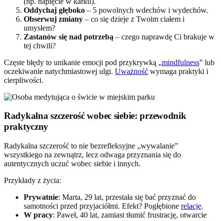
(np. napięcie w karku).
Oddychaj głęboko
– 5 powolnych wdechów i wydechów.
Obserwuj zmiany
– co się dzieje z Twoim ciałem i
umysłem?
Zastanów się nad potrzebą
– czego naprawdę Ci brakuje w
tej chwili?
Częste błędy to unikanie emocji pod przykrywką „
mindfulness
” lub
oczekiwanie natychmiastowej ulgi.
Uważność
wymaga praktyki i
cierpliwości.
Radykalna szczerość wobec siebie: przewodnik
praktyczny
Radykalna szczerość to nie bezrefleksyjne „wywalanie”
wszystkiego na zewnątrz, lecz odwaga przyznania się do
autentycznych uczuć wobec siebie i innych.
Przykłady z życia:
Prywatnie
: Marta, 29 lat, przestała się bać przyznać do
samotności przed przyjaciółmi. Efekt? Pogłębione
relacje
.
W pracy
: Paweł, 40 lat, zamiast tłumić frustrację, otwarcie