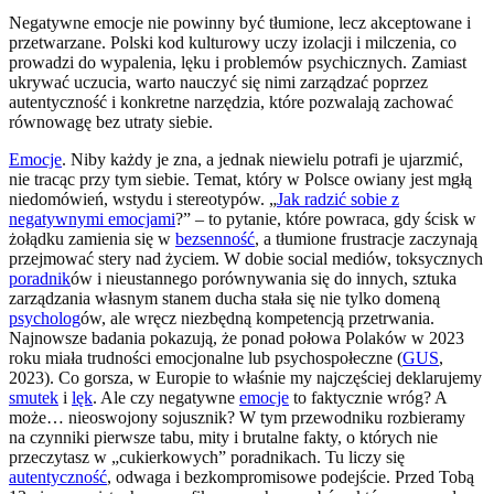
Negatywne emocje nie powinny być tłumione, lecz akceptowane i
przetwarzane. Polski kod kulturowy uczy izolacji i milczenia, co
prowadzi do wypalenia, lęku i problemów psychicznych. Zamiast
ukrywać uczucia, warto nauczyć się nimi zarządzać poprzez
autentyczność i konkretne narzędzia, które pozwalają zachować
równowagę bez utraty siebie.
Emocje
. Niby każdy je zna, a jednak niewielu potrafi je ujarzmić,
nie tracąc przy tym siebie. Temat, który w Polsce owiany jest mgłą
niedomówień, wstydu i stereotypów. „
Jak radzić sobie z
negatywnymi emocjami
?” – to pytanie, które powraca, gdy ścisk w
żołądku zamienia się w
bezsenność
, a tłumione frustracje zaczynają
przejmować stery nad życiem. W dobie social mediów, toksycznych
poradnik
ów i nieustannego porównywania się do innych, sztuka
zarządzania własnym stanem ducha stała się nie tylko domeną
psycholog
ów, ale wręcz niezbędną kompetencją przetrwania.
Najnowsze badania pokazują, że ponad połowa Polaków w 2023
roku miała trudności emocjonalne lub psychospołeczne (
GUS
,
2023). Co gorsza, w Europie to właśnie my najczęściej deklarujemy
smutek
i
lęk
. Ale czy negatywne
emocje
to faktycznie wróg? A
może… nieoswojony sojusznik? W tym przewodniku rozbieramy
na czynniki pierwsze tabu, mity i brutalne fakty, o których nie
przeczytasz w „cukierkowych” poradnikach. Tu liczy się
autentyczność
, odwaga i bezkompromisowe podejście. Przed Tobą