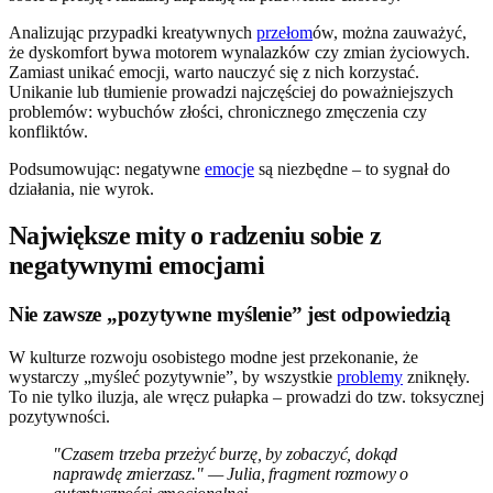
Analizując przypadki kreatywnych
przełom
ów, można zauważyć,
że dyskomfort bywa motorem wynalazków czy zmian życiowych.
Zamiast unikać emocji, warto nauczyć się z nich korzystać.
Unikanie lub tłumienie prowadzi najczęściej do poważniejszych
problemów: wybuchów złości, chronicznego zmęczenia czy
konfliktów.
Podsumowując: negatywne
emocje
są niezbędne – to sygnał do
działania, nie wyrok.
Największe mity o radzeniu sobie z
negatywnymi emocjami
Nie zawsze „pozytywne myślenie” jest odpowiedzią
W kulturze rozwoju osobistego modne jest przekonanie, że
wystarczy „myśleć pozytywnie”, by wszystkie
problemy
zniknęły.
To nie tylko iluzja, ale wręcz pułapka – prowadzi do tzw. toksycznej
pozytywności.
"Czasem trzeba przeżyć burzę, by zobaczyć, dokąd
naprawdę zmierzasz." — Julia, fragment rozmowy o