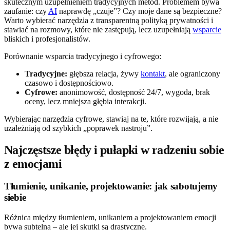
skutecznym uzupełnieniem tradycyjnych metod. Problemem bywa
zaufanie: czy
AI
naprawdę „czuje”? Czy moje dane są bezpieczne?
Warto wybierać narzędzia z transparentną polityką prywatności i
stawiać na rozmowy, które nie zastępują, lecz uzupełniają
wsparcie
bliskich i profesjonalistów.
Porównanie wsparcia tradycyjnego i cyfrowego:
Tradycyjne:
głębsza relacja, żywy
kontakt
, ale ograniczony
czasowo i dostępnościowo.
Cyfrowe:
anonimowość, dostępność 24/7, wygoda, brak
oceny, lecz mniejsza głębia interakcji.
Wybierając narzędzia cyfrowe, stawiaj na te, które rozwijają, a nie
uzależniają od szybkich „poprawek nastroju”.
Najczęstsze błędy i pułapki w radzeniu sobie
z emocjami
Tłumienie, unikanie, projektowanie: jak sabotujemy
siebie
Różnica między tłumieniem, unikaniem a projektowaniem emocji
bywa subtelna – ale jej skutki są drastyczne.