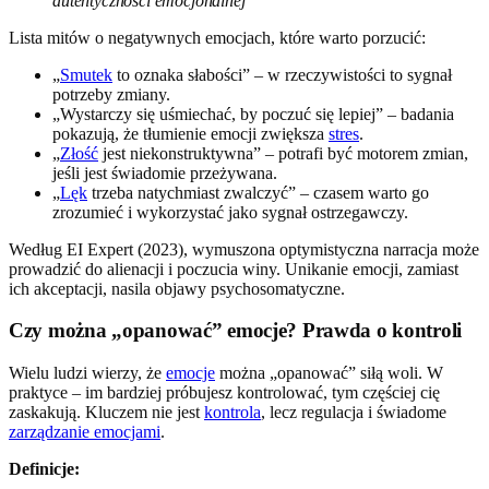
autentyczności emocjonalnej
Lista mitów o negatywnych emocjach, które warto porzucić:
„
Smutek
to oznaka słabości” – w rzeczywistości to sygnał
potrzeby zmiany.
„Wystarczy się uśmiechać, by poczuć się lepiej” – badania
pokazują, że tłumienie emocji zwiększa
stres
.
„
Złość
jest niekonstruktywna” – potrafi być motorem zmian,
jeśli jest świadomie przeżywana.
„
Lęk
trzeba natychmiast zwalczyć” – czasem warto go
zrozumieć i wykorzystać jako sygnał ostrzegawczy.
Według EI Expert (2023), wymuszona optymistyczna narracja może
prowadzić do alienacji i poczucia winy. Unikanie emocji, zamiast
ich akceptacji, nasila objawy psychosomatyczne.
Czy można „opanować” emocje? Prawda o kontroli
Wielu ludzi wierzy, że
emocje
można „opanować” siłą woli. W
praktyce – im bardziej próbujesz kontrolować, tym częściej cię
zaskakują. Kluczem nie jest
kontrola
, lecz regulacja i świadome
zarządzanie emocjami
.
Definicje: