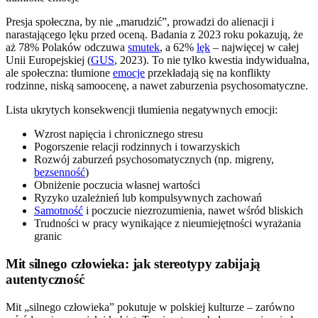
Presja społeczna, by nie „marudzić”, prowadzi do alienacji i
narastającego lęku przed oceną. Badania z 2023 roku pokazują, że
aż 78% Polaków odczuwa
smutek
, a 62%
lęk
– najwięcej w całej
Unii Europejskiej (
GUS
, 2023). To nie tylko kwestia indywidualna,
ale społeczna: tłumione
emocje
przekładają się na konflikty
rodzinne, niską samoocenę, a nawet zaburzenia psychosomatyczne.
Lista ukrytych konsekwencji tłumienia negatywnych emocji:
Wzrost napięcia i chronicznego stresu
Pogorszenie relacji rodzinnych i towarzyskich
Rozwój zaburzeń psychosomatycznych (np. migreny,
bezsenność
)
Obniżenie poczucia własnej wartości
Ryzyko uzależnień lub kompulsywnych zachowań
Samotność
i poczucie niezrozumienia, nawet wśród bliskich
Trudności w pracy wynikające z nieumiejętności wyrażania
granic
Mit silnego człowieka: jak stereotypy zabijają
autentyczność
Mit „silnego człowieka” pokutuje w polskiej kulturze – zarówno