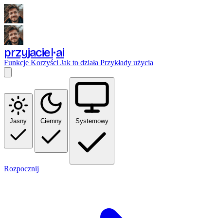
przyjaciel
ai
Funkcje
Korzyści
Jak to działa
Przykłady użycia
Jasny
Ciemny
Systemowy
Rozpocznij