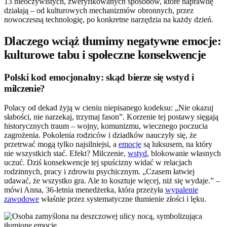
13 nieoczywistych, zweryfikowanych sposobów, które naprawdę
działają – od kulturowych mechanizmów obronnych, przez
nowoczesną technologię, po konkretne narzędzia na każdy dzień.
Dlaczego wciąż tłumimy negatywne emocje:
kulturowe tabu i społeczne konsekwencje
Polski kod emocjonalny: skąd bierze się wstyd i
milczenie?
Polacy od dekad żyją w cieniu niepisanego kodeksu: „Nie okazuj
słabości, nie narzekaj, trzymaj fason”. Korzenie tej postawy sięgają
historycznych traum – wojny, komunizmu, wiecznego poczucia
zagrożenia. Pokolenia rodziców i dziadków nauczyły się, że
przetrwać mogą tylko najsilniejsi, a
emocje
są luksusem, na który
nie wszystkich stać. Efekt? Milczenie,
wstyd
, blokowanie własnych
uczuć. Dziś konsekwencje tej spuścizny widać w relacjach
rodzinnych, pracy i zdrowiu psychicznym. „Czasem łatwiej
udawać, że wszystko gra. Ale to kosztuje więcej, niż się wydaje.” –
mówi Anna, 36-letnia menedżerka, która przeżyła
wypalenie
zawodowe
właśnie przez systematyczne tłumienie złości i lęku.