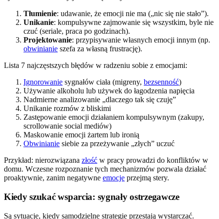
Tłumienie
: udawanie, że emocji nie ma („nic się nie stało”).
Unikanie
: kompulsywne zajmowanie się wszystkim, byle nie
czuć (seriale, praca po godzinach).
Projektowanie
: przypisywanie własnych emocji innym (np.
obwinianie
szefa za własną frustrację).
Lista 7 najczęstszych błędów w radzeniu sobie z emocjami:
Ignorowanie
sygnałów ciała (migreny,
bezsenność
)
Używanie alkoholu lub używek do łagodzenia napięcia
Nadmierne analizowanie „dlaczego tak się czuję”
Unikanie rozmów z bliskimi
Zastępowanie emocji działaniem kompulsywnym (zakupy,
scrollowanie social mediów)
Maskowanie emocji żartem lub ironią
Obwinianie
siebie za przeżywanie „złych” uczuć
Przykład: nierozwiązana
złość
w pracy prowadzi do konfliktów w
domu. Wczesne rozpoznanie tych mechanizmów pozwala działać
proaktywnie, zanim negatywne
emocje
przejmą stery.
Kiedy szukać wsparcia: sygnały ostrzegawcze
Są sytuacje, kiedy samodzielne strategie przestają wystarczać.